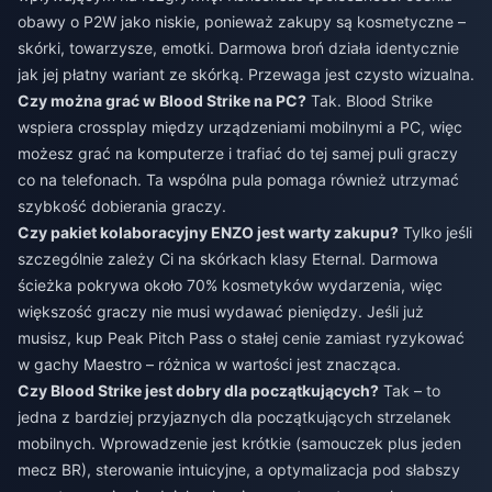
obawy o P2W jako niskie, ponieważ zakupy są kosmetyczne –
skórki, towarzysze, emotki. Darmowa broń działa identycznie
jak jej płatny wariant ze skórką. Przewaga jest czysto wizualna.
Czy można grać w Blood Strike na PC?
Tak. Blood Strike
wspiera crossplay między urządzeniami mobilnymi a PC, więc
możesz grać na komputerze i trafiać do tej samej puli graczy
co na telefonach. Ta wspólna pula pomaga również utrzymać
szybkość dobierania graczy.
Czy pakiet kolaboracyjny ENZO jest warty zakupu?
Tylko jeśli
szczególnie zależy Ci na skórkach klasy Eternal. Darmowa
ścieżka pokrywa około 70% kosmetyków wydarzenia, więc
większość graczy nie musi wydawać pieniędzy. Jeśli już
musisz, kup Peak Pitch Pass o stałej cenie zamiast ryzykować
w gachy Maestro – różnica w wartości jest znacząca.
Czy Blood Strike jest dobry dla początkujących?
Tak – to
jedna z bardziej przyjaznych dla początkujących strzelanek
mobilnych. Wprowadzenie jest krótkie (samouczek plus jeden
mecz BR), sterowanie intuicyjne, a optymalizacja pod słabszy