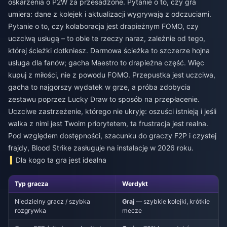
oskarżenia o P2W za przesadzone. Pytanie o to, czy gra
umiera: dane z kolejek i aktualizacji wygrywają z odczuciami.
Pytanie o to, czy kolaboracja jest drapieżnym FOMO, czy
uczciwą usługą – to obie te rzeczy naraz, zależnie od tego,
której ścieżki dotkniesz. Darmowa ścieżka to szczerze hojna
usługa dla fanów; gacha Maestro to drapieżna część. Więc
kupuj z miłości, nie z powodu FOMO. Przepustka jest uczciwa,
gacha to najgorszy wydatek w grze, a próba zdobycia
zestawu poprzez Lucky Draw to sposób na przepłacenie.
Uczciwe zastrzeżenie, którego nie ukryję: oszuści istnieją i jeśli
walka z nimi jest Twoim priorytetem, ta frustracja jest realna.
Pod względem dostępności, szacunku do graczy F2P i czystej
frajdy, Blood Strike zasługuje na instalację w 2026 roku.
Dla kogo ta gra jest idealna
Typ gracza
Werdykt
Niedzielny gracz / szybka
Graj
— szybkie kolejki, krótkie
rozgrywka
mecze