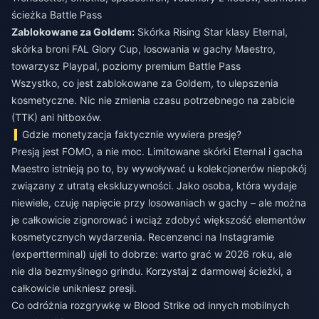
ścieżka Battle Pass
Zablokowane za Goldem:
Skórka Rising Star klasy Eternal,
skórka broni FAL Glory Cup, losowania w gachy Maestro,
towarzysz Playpal, poziomy premium Battle Pass
Wszystko, co jest zablokowane za Goldem, to ulepszenia
kosmetyczne. Nic nie zmienia czasu potrzebnego na zabicie
(TTK) ani hitboxów.
Gdzie monetyzacja faktycznie wywiera presję?
Presją jest FOMO, a nie moc. Limitowane skórki Eternal i gacha
Maestro istnieją po to, by wywoływać u kolekcjonerów niepokój
związany z utratą ekskluzywności. Jako osoba, która wydaje
niewiele, czuję napięcie przy losowaniach w gachy – ale można
je całkowicie zignorować i wciąż zdobyć większość elementów
kosmetycznych wydarzenia. Recenzenci na Instagramie
(expertterminal) ujęli to dobrze: warto grać w 2026 roku, ale
nie dla bezmyślnego grindu. Korzystaj z darmowej ścieżki, a
całkowicie unikniesz presji.
Co odróżnia rozgrywkę w Blood Strike od innych mobilnych