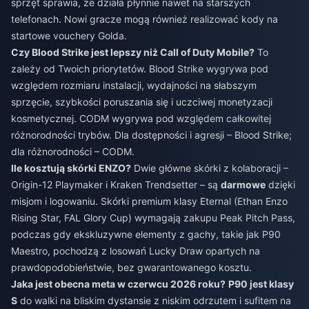
sprzęt sprawia, że działa płynnie nawet na starszych
telefonach. Nowi gracze mogą również realizować kody na
startowe vouchery Golda.
Czy Blood Strike jest lepszy niż Call of Duty Mobile?
To
zależy od Twoich priorytetów. Blood Strike wygrywa pod
względem rozmiaru instalacji, wydajności na słabszym
sprzęcie, szybkości poruszania się i uczciwej monetyzacji
kosmetycznej. CODM wygrywa pod względem całkowitej
różnorodności trybów. Dla dostępności i agresji – Blood Strike;
dla różnorodności – CODM.
Ile kosztują skórki ENZO?
Dwie główne skórki z kolaboracji –
Origin-12 Playmaker i Kraken Trendsetter – są
darmowe
dzięki
misjom i logowaniu. Skórki premium klasy Eternal (Ethan Enzo
Rising Star, FAL Glory Cup) wymagają zakupu Peak Pitch Pass,
podczas gdy ekskluzywne elementy z gachy, takie jak P90
Maestro, pochodzą z losowań Lucky Draw opartych na
prawdopodobieństwie, bez gwarantowanego kosztu.
Jaka jest obecna meta w czerwcu 2026 roku?
P90 jest klasy
S
do walki na bliskim dystansie z niskim odrzutem i sufitem na