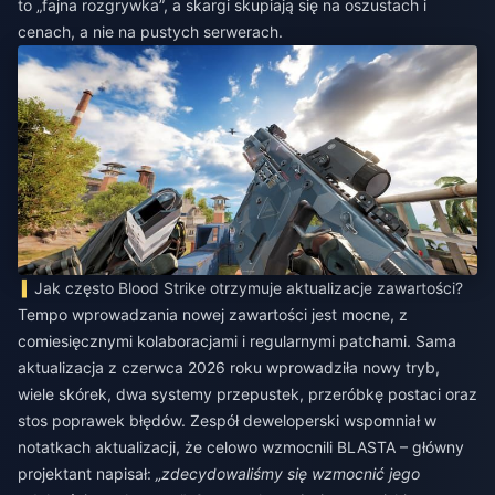
to „fajna rozgrywka”, a skargi skupiają się na oszustach i
cenach, a nie na pustych serwerach.
Jak często Blood Strike otrzymuje aktualizacje zawartości?
Tempo wprowadzania nowej zawartości jest mocne, z
comiesięcznymi kolaboracjami i regularnymi patchami. Sama
aktualizacja z czerwca 2026 roku wprowadziła nowy tryb,
wiele skórek, dwa systemy przepustek, przeróbkę postaci oraz
stos poprawek błędów. Zespół deweloperski wspomniał w
notatkach aktualizacji, że celowo wzmocnili BLASTA – główny
projektant napisał:
„zdecydowaliśmy się wzmocnić jego