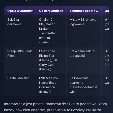
Opcja wydatków
Co otrzymujesz
Struktura kosztów
Ocen
Ścieżka
Origin-12
Misje + 18-dniowe
★★
darmowa
Playmaker,
logowanie
(najl
Kraken
warto
Trendsetter,
emotka,
spadochron
Przepustka Peak
Ethan Enzo
Stała cena zakupu
★★★★
Pitch
Rising Star
przepustki
chce
(Eternal), FAL
prze
Glory Cup
Etern
(Eternal)
Gacha Maestro
P90 Maestro,
Za losowanie,
★★ (
Nacho Enzo
oparte na
warto
Coronation
prawdopodobieńst
(losowo)
wie
Interpretacja jest prosta: darmowa ścieżka to podstawa, którą
każdy powinien odebrać, przepustka to uczciwy zakup za