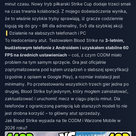
minut czasu. Nowy tryb piłkarski Strike Cup dodaje trzeci smak
na czas trwania kolaboracji. Z mojego doświadczenia wynika,
że to właśnie szybkie tryby sprawiają, iż gracze codziennie
logują się do gry – BR dla adrenaliny, 5v5 dla szybkiej akcji.
Działanie na słabszych telefonach i PC
To niedoceniany atut. Testowałem Blood Strike na
3-letnim,
budżetowym telefonie z Androidem i uzyskałem stabilne 60
FPS na średnich ustawieniach
– coś, z czym CODM miało
problem na tym samym sprzęcie. Gra jest oficjalnie
zoptymalizowana pod kątem urządzeń o słabszej specyfikacji
(zgodnie z opisem w Google Play), a rozmiar instalacji jest
minimalny. Po przetestowaniu wszystkich trzech gier jedna po
drugiej, Blood Strike był jedynym, który mogłem zainstalować,
zaktualizować i uruchomić mecz w ciągu pięciu minut. Dla
telefonów z ograniczoną pamięcią lub starszych modeli to nie
jest drobna korzyść – to główny atut sprzedaży.
Jak Blood Strike wypada na tle CODM i Warzone Mobile w
2026 roku?