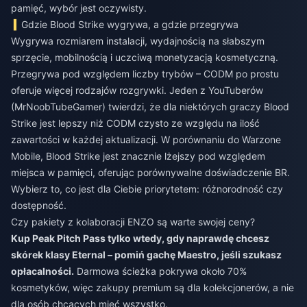
pamięć, wybór jest oczywisty.
Gdzie Blood Strike wygrywa, a gdzie przegrywa
Wygrywa rozmiarem instalacji, wydajnością na słabszym
sprzęcie, mobilnością i uczciwą monetyzacją kosmetyczną.
Przegrywa pod względem liczby trybów – CODM po prostu
oferuje więcej rodzajów rozgrywki. Jeden z YouTuberów
(MrNoobTubeGamer) twierdzi, że dla niektórych graczy Blood
Strike jest lepszy niż CODM czysto ze względu na ilość
zawartości w każdej aktualizacji. W porównaniu do Warzone
Mobile, Blood Strike jest znacznie lżejszy pod względem
miejsca w pamięci, oferując porównywalne doświadczenie BR.
Wybierz to, co jest dla Ciebie priorytetem: różnorodność czy
dostępność.
Czy pakiety z kolaboracji ENZO są warte swojej ceny?
Kup Peak Pitch Pass tylko wtedy, gdy naprawdę chcesz
skórek klasy Eternal – pomiń gachę Maestro, jeśli szukasz
opłacalności.
Darmowa ścieżka pokrywa około 70%
kosmetyków, więc zakupy premium są dla kolekcjonerów, a nie
dla osób chcących mieć wszystko.