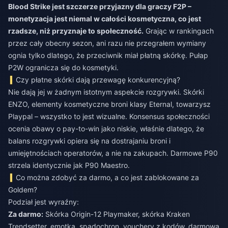
Blood Strike jest szczerze przyjazny dla graczy F2P –
monetyzacja jest niemal w całości kosmetyczna, co jest
rzadsze, niż przyznaje to społeczność.
Grając w rankingach
przez cały obecny sezon, ani razu nie przegrałem wymiany
ognia tylko dlatego, że przeciwnik miał płatną skórkę. Pułap
P2W ogranicza się do kosmetyki.
Czy płatne skórki dają przewagę konkurencyjną?
Nie dają jej w żadnym istotnym aspekcie rozgrywki. Skórki
ENZO, elementy kosmetyczne broni klasy Eternal, towarzysz
Playpal – wszystko to jest wizualne. Konsensus społeczności
ocenia obawy o pay-to-win jako niskie, właśnie dlatego, że
balans rozgrywki opiera się na dostrajaniu broni i
umiejętnościach operatorów, a nie na zakupach. Darmowe P90
strzela identycznie jak P90 Maestro.
Co można zdobyć za darmo, a co jest zablokowane za
Goldem?
Podział jest wyraźny:
Za darmo:
Skórka Origin-12 Playmaker, skórka Kraken
Trendsetter, emotka, spadochron, vouchery z kodów, darmowa