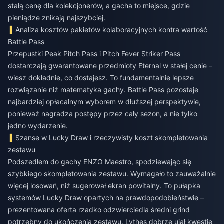
stałą cenę dla kolekcjonerów, a gacha to miejsce, gdzie
pieniądze znikają najszybciej.
Analiza kosztów pakietów kolaboracyjnych kontra wartość
Battle Pass
Przepustki Peak Pitch Pass i Pitch Fever Striker Pass
dostarczają gwarantowane przedmioty Eternal w stałej cenie –
wiesz dokładnie, co dostajesz. To fundamentalnie lepsze
rozwiązanie niż matematyka gachy. Battle Pass pozostaje
najbardziej opłacalnym wyborem w dłuższej perspektywie,
ponieważ nagradza postępy przez cały sezon, a nie tylko
jedno wydarzenie.
Szanse w Lucky Draw i rzeczywisty koszt skompletowania
zestawu
Podszedłem do gachy ENZO Maestro, spodziewając się
szybkiego skompletowania zestawu. Wymagało to zauważalnie
więcej losowań, niż sugerował ekran powitalny. To pułapka
systemów Lucky Draw opartych na prawdopodobieństwie –
prezentowana oferta rzadko odzwierciedla średni grind
potrzebny do ukończenia zestawu. Lythes dobrze ujął kwestię