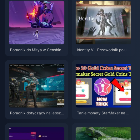
Poradnik do Mitya w Genshin I
Identity V – Przewodnik po umi
mpact | Sierpień 2026
ejętnościach postacie Herztier
Emil | Sierpień 2026
Poradnik dotyczący najlepszy
Tanie monety StarMaker na pr
ch ustawień w Delta Force | si
zesłuchania do SupernovaX 2
erpień 2026
026 (12-23% taniej)