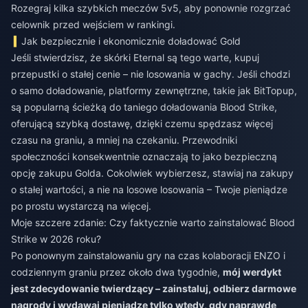
Rozegraj kilka szybkich meczów 5v5, aby ponownie rozgrzać
celownik przed wejściem w rankingi.
Jak bezpiecznie i ekonomicznie doładować Gold
Jeśli stwierdzisz, że skórki Eternal są tego warte, kupuj
przepustki o stałej cenie – nie losowania w gachy. Jeśli chodzi
o samo doładowanie, platformy zewnętrzne, takie jak BitTopup,
są popularną ścieżką do
taniego doładowania Blood Strike
,
oferującą szybką dostawę, dzięki czemu spędzasz więcej
czasu na graniu, a mniej na czekaniu. Przewodniki
społeczności konsekwentnie oznaczają to jako bezpieczną
opcję zakupu Golda. Cokolwiek wybierzesz, stawiaj na zakupy
o stałej wartości, a nie na losowe losowania – Twoje pieniądze
po prostu wystarczą na więcej.
Moje szczere zdanie: Czy faktycznie warto zainstalować Blood
Strike w 2026 roku?
Po ponownym zainstalowaniu gry na czas kolaboracji ENZO i
codziennym graniu przez około dwa tygodnie,
mój werdykt
jest zdecydowanie twierdzący – zainstaluj, odbierz darmowe
nagrody i wydawaj pieniądze tylko wtedy, gdy naprawdę