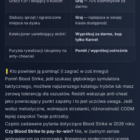
Gracz F2P / dbający o budżet
Graj
— 70% kosmetyków za
darmo
Słabszy sprzęt / ograniczone
Graj
— najlepsza w swojej
miejsce na dysku
klasie dostępność
Kolekcjoner uwielbiający skórki
Wypróbuj za darmo, kup
tylko Karnet
Purysta rywalizacji (skupiony na
Pomiń / wypróbuj ostrożnie
anty-cheacie)
Kto powinien ją pominąć (i zagrać w coś innego)
Pomiń Blood Strike, jeśli szukasz głębokiego symulatora
taktycznego, możliwie najszerszego katalogu trybów lub masz
zerową tolerancję dla oszustów. Reddit wskazuje anti-cheat
jako powracający punkt zapalny i to jest uczciwa uwaga. Jeśli
wolisz metodyczne, wolniejsze strzelanki, różnorodność CODM
lepiej zaspokoi Twoje potrzeby.
Często zadawane pytania dotyczące Blood Strike w 2026 roku
Czy Blood Strike to pay-to-win?
Nie, w żadnym sensie
wpływającym na rozgrywkę. Konsensus społeczności ocenia