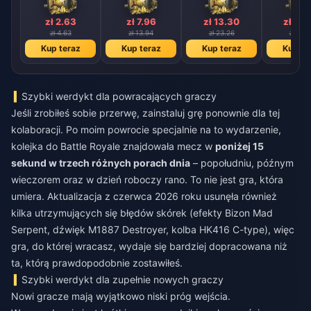
zł 2.63
zł 7.96
zł 13.30
zł 26
zł 4.63
zł 13.94
zł 23.26
zł 46.
Kup teraz
Kup teraz
Kup teraz
Kup te
Szybki werdykt dla powracających graczy
Jeśli zrobiłeś sobie przerwę, zainstaluj grę ponownie dla tej
kolaboracji. Po moim powrocie specjalnie na to wydarzenie,
kolejka do Battle Royale znajdowała mecz w
poniżej 15
sekund w trzech różnych porach dnia
– popołudniu, późnym
wieczorem oraz w dzień roboczy rano. To nie jest gra, która
umiera. Aktualizacja z czerwca 2026 roku usunęła również
kilka utrzymujących się błędów skórek (efekty Bizon Mad
Serpent, dźwięk M1887 Destroyer, kolba HK416 C-type), więc
gra, do której wracasz, wydaje się bardziej dopracowana niż
ta, którą prawdopodobnie zostawiłeś.
Szybki werdykt dla zupełnie nowych graczy
Nowi gracze mają wyjątkowo niski próg wejścia.