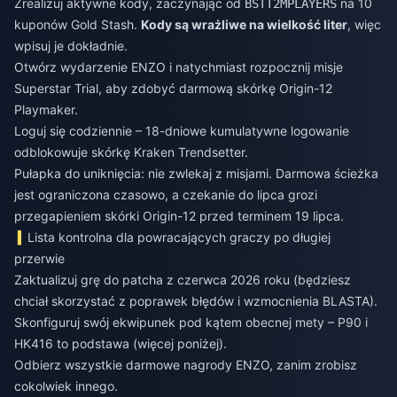
Zrealizuj aktywne kody, zaczynając od
na 10
BSTT2MPLAYERS
kuponów Gold Stash.
Kody są wrażliwe na wielkość liter
, więc
wpisuj je dokładnie.
Otwórz wydarzenie ENZO i natychmiast rozpocznij misje
Superstar Trial, aby zdobyć darmową skórkę Origin-12
Playmaker.
Loguj się codziennie – 18-dniowe kumulatywne logowanie
odblokowuje skórkę Kraken Trendsetter.
Pułapka do uniknięcia: nie zwlekaj z misjami. Darmowa ścieżka
jest ograniczona czasowo, a czekanie do lipca grozi
przegapieniem skórki Origin-12 przed terminem 19 lipca.
Lista kontrolna dla powracających graczy po długiej
przerwie
Zaktualizuj grę do patcha z czerwca 2026 roku (będziesz
chciał skorzystać z poprawek błędów i wzmocnienia BLASTA).
Skonfiguruj swój ekwipunek pod kątem obecnej mety – P90 i
HK416 to podstawa (więcej poniżej).
Odbierz wszystkie darmowe nagrody ENZO, zanim zrobisz
cokolwiek innego.