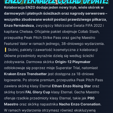
Kolaboracja ENZO dodaje jeden nowy tryb, wiele skórek w
darmowych i płatnych ścieżkach oraz nagrody serwerowe –
wszystko zbudowane wokół postaci prawdziwego piłkarza,
Enzo Fernándeza
, zwycięzcy Mistrzostw Świata FIFA 2022 i
kapitana Chelsea. Oficjalnie pakiet obejmuje Collab Stash,
przepustkę Peak Pitch Strike Pass oraz gachę Maestro
Featured Valor w ramach jednego, 38-dniowego wydarzenia.
Skórki, pakiety i zawartość kosmetyczna z kolaboracji
Główne przedmioty wyraźnie dzielą się według ścieżki
zdobywania. Darmowa skórka
Origin-12 Playmaker
odblokowuje się poprzez misje Superstar Trial, natomiast
Kraken Enzo Trendsetter
jest dostępna za 18-dniowe
logowanie. Po stronie premium, przepustka Peak Pitch Pass
zawiera skórkę klasy Eternal
Ethan Enzo Rising Star
oraz
skórkę broni
FAL Glory Cup
klasy Eternal. Gacha Maestro
oferuje rzadkie przedmioty klasy Eternal, takie jak
P90
Maestro
oraz skórkę napastnika
Nacho Enzo Coronation
.
W ramach wydarzenia otrzymasz również ekskluzywną