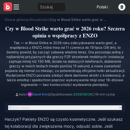
Szukaj
Polski
/
Strona główna
/
Aktualności
/
Czy w Blood Strike warto grać w 2026 roku? Szczera opinia o współpracy z ENZO
Czy w Blood Strike warto grać w 2026 roku? Szczera
opinia o współpracy z ENZO
Tak — w Blood Strike w 2026 roku zdecydowanie warto grać, a
współpraca z ENZO, która trwa od 11 czerwca do 19 lipca (38 dni), to
świetny powód, by zacząć zabawę właśnie teraz. Gra pozostaje jedną z
najbardziej przyjaznych dla graczy F2P strzelanek mobilnych: instalacja
zajmuje mniej niż 150 MB, działa na słabszych telefonach, dobieranie
graczy w moich testach trwało poniżej 15 sekund, a nowa zawartość
pojawia się niemal co miesiąc, co potwierdzają oficjalne notki aktualizacji.
Wydarzenie ENZO pozwala zdobyć dwie darmowe skórki z kolaboracji, a
także emotkę i spadochron poprzez wykonywanie misji oraz 18-dniowe
logowanie — bez konieczności wydawania pieniędzy.
Autor:
David Kim
Opublikowano:
2026/06/26
16 min czytaj
Spis treści
Haczyk? Pakiety ENZO są czysto kosmetyczne. Jeśli szukasz
tej kolaboracji dla zwiększenia mocy, odpuść sobie. Jeśli