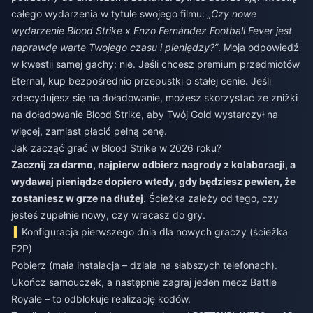
całego wydarzenia w tytule swojego filmu:
„Czy nowe
wydarzenie Blood Strike x Enzo Fernández Football Fever jest
naprawdę warte Twojego czasu i pieniędzy?”
. Moja odpowiedź
w kwestii samej gachy: nie. Jeśli chcesz premium przedmiotów
Eternal, kup bezpośrednio przepustki o stałej cenie. Jeśli
zdecydujesz się na doładowanie, możesz skorzystać ze
zniżki
na doładowanie Blood Strike
, aby Twój Gold wystarczył na
więcej, zamiast płacić pełną cenę.
Jak zacząć grać w Blood Strike w 2026 roku?
Zacznij za darmo, najpierw odbierz nagrody z kolaboracji, a
wydawaj pieniądze dopiero wtedy, gdy będziesz pewien, że
zostaniesz w grze na dłużej.
Ścieżka zależy od tego, czy
jesteś zupełnie nowy, czy wracasz do gry.
Konfiguracja pierwszego dnia dla nowych graczy (ścieżka
F2P)
Pobierz (mała instalacja – działa na słabszych telefonach).
Ukończ samouczek, a następnie zagraj jeden mecz Battle
Royale – to odblokuje realizację kodów.