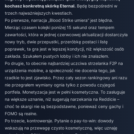
kochasz konkretną skórkę Eternal.
Będę bezpośredni w
trzech najważniejszych kwestiach.
Po pierwsze, narracja „Blood Strike umiera” jest błędna.
Mierząc czasem kolejki poniżej 15 sekund oraz tempem
zawartości, która w jednej czerwcowej aktualizacji dostarczyła
nowy tryb, dwie przepustki, przeróbkę postaci i listę
poprawek, ta gra jest w lepszej kondycji, niż większość osób
zakłada. Szukałem pustych lobby i ich nie znalazłem.
Po drugie, to obecnie najbardziej uczciwa strzelanka F2P na
urządzenia mobilne, a społeczność nie docenia tego, jak
rzadkie to jest zjawisko. Przez cały sezon rankingowy ani razu
nie przegrałem wymiany ognia tylko z powodu czyjegoś
portfela. Monetyzacja jest w pełni kosmetyczna. To zasługuje
na większe uznanie, niż sugerują narzekania na Reddicie –
choć te skargi nie są bezpodstawne, ponieważ ceny gachy i
FOMO są realne.
Po trzecie, kontrowersje. Pytanie o pay-to-win: dowody
wskazują na przewagę czysto kosmetyczną, więc uznaję