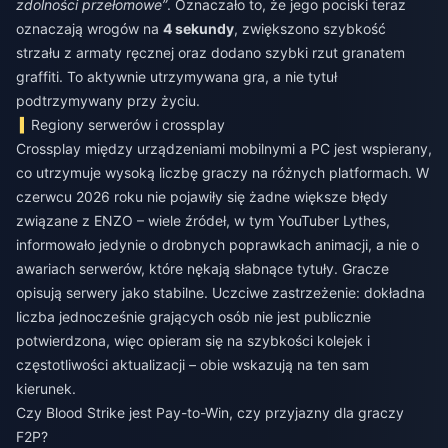
zdolności przełomowe”
. Oznaczało to, że jego pociski teraz
oznaczają wrogów na
4 sekundy
, zwiększono szybkość
strzału z armaty ręcznej oraz dodano szybki rzut granatem
graffiti. To aktywnie utrzymywana gra, a nie tytuł
podtrzymywany przy życiu.
Regiony serwerów i crossplay
Crossplay między urządzeniami mobilnymi a PC jest wspierany,
co utrzymuje wysoką liczbę graczy na różnych platformach. W
czerwcu 2026 roku nie pojawiły się żadne większe błędy
związane z ENZO – wiele źródeł, w tym YouTuber Lythes,
informowało jedynie o drobnych poprawkach animacji, a nie o
awariach serwerów, które nękają słabnące tytuły. Gracze
opisują serwery jako stabilne. Uczciwe zastrzeżenie: dokładna
liczba jednocześnie grających osób nie jest publicznie
potwierdzona, więc opieram się na szybkości kolejek i
częstotliwości aktualizacji – obie wskazują na ten sam
kierunek.
Czy Blood Strike jest Pay-to-Win, czy przyjazny dla graczy
F2P?