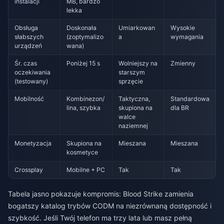
instalacji
MB, bardzo
lekka
Obsługa
Doskonała
Umiarkowan
Wysokie
słabszych
(zoptymalizo
a
wymagania
urządzeń
wana)
Śr. czas
Poniżej 15 s
Wolniejszy na
Zmienny
oczekiwania
starszym
(testowany)
sprzęcie
Mobilność
Kombinezon/
Taktyczna,
Standardowa
lina, szybka
skupiona na
dla BR
walce
naziemnej
Monetyzacja
Skupiona na
Mieszana
Mieszana
kosmetyce
Crossplay
Mobilne + PC
Tak
Tak
Tabela jasno pokazuje kompromis: Blood Strike zamienia
bogatszy katalog trybów CODM na niezrównaną dostępność i
szybkość. Jeśli Twój telefon ma trzy lata lub masz pełną