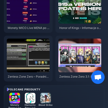
Monety MICO Live MENA po w
Honor of Kings – Informacje o a
ersji v5.2: Najtańsze oferty 202
ktualizacji S15.a | Sierpień 202
6
6
Zenless Zone Zero – Poradnik
Zenless Zone Zero 3.1: Poradni
do Operacji Bajgiel | Sierpień 2
k wyboru darmowego agenta |
026
Sierpień 2026
POLECANE PRODUKTY
Monety
Diamenty
Blood Strike
Poppo Live
Bigo Live