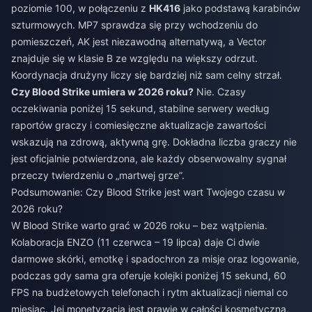
poziomie 100, w połączeniu z
HK416
jako podstawą karabinów
szturmowych. MP7 sprawdza się przy wchodzeniu do
pomieszczeń, AK jest niezawodną alternatywą, a Vector
znajduje się w klasie B ze względu na większy odrzut.
Koordynacja drużyny liczy się bardziej niż sam celny strzał.
Czy Blood Strike umiera w 2026 roku?
Nie. Czasy
oczekiwania poniżej 15 sekund, stabilne serwery według
raportów graczy i comiesięczne aktualizacje zawartości
wskazują na zdrową, aktywną grę. Dokładna liczba graczy nie
jest oficjalnie potwierdzona, ale każdy obserwowalny sygnał
przeczy twierdzeniu o „martwej grze”.
Podsumowanie: Czy Blood Strike jest wart Twojego czasu w
2026 roku?
W Blood Strike warto grać w 2026 roku – bez wątpienia.
Kolaboracja ENZO (11 czerwca – 19 lipca) daje Ci dwie
darmowe skórki, emotkę i spadochron za misje oraz logowanie,
podczas gdy sama gra oferuje kolejki poniżej 15 sekund, 60
FPS na budżetowych telefonach i rytm aktualizacji niemal co
miesiąc. Jej monetyzacja jest prawie w całości kosmetyczna,