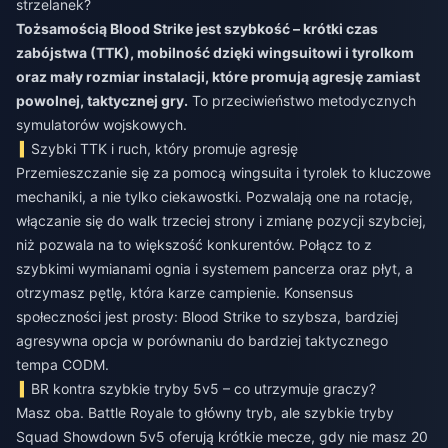
strzelanek?
Tożsamością Blood Strike jest szybkość – krótki czas
zabójstwa (TTK), mobilność dzięki wingsuitowi i tyrolkom
oraz mały rozmiar instalacji, które promują agresję zamiast
powolnej, taktycznej gry.
To przeciwieństwo metodycznych
symulatorów wojskowych.
Szybki TTK i ruch, który promuje agresję
Przemieszczanie się za pomocą wingsuita i tyrolek to kluczowe
mechaniki, a nie tylko ciekawostki. Pozwalają one na rotację,
włączanie się do walk trzeciej strony i zmianę pozycji szybciej,
niż pozwala na to większość konkurentów. Połącz to z
szybkimi wymianami ognia i systemem pancerza oraz płyt, a
otrzymasz pętlę, która karze campienie. Konsensus
społeczności jest prosty: Blood Strike to szybsza, bardziej
agresywna opcja w porównaniu do bardziej taktycznego
tempa CODM.
BR kontra szybkie tryby 5v5 – co utrzymuje graczy?
Masz oba. Battle Royale to główny tryb, ale szybkie tryby
Squad Showdown 5v5 oferują krótkie mecze, gdy nie masz 20