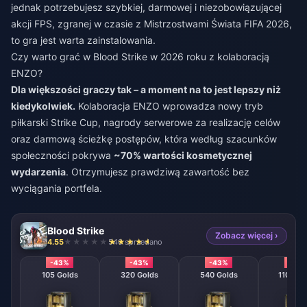
jednak potrzebujesz szybkiej, darmowej i niezobowiązującej
akcji FPS, zgranej w czasie z Mistrzostwami Świata FIFA 2026,
to gra jest warta zainstalowania.
Czy warto grać w Blood Strike w 2026 roku z kolaboracją
ENZO?
Dla większości graczy tak – a moment na to jest lepszy niż
kiedykolwiek.
Kolaboracja ENZO wprowadza nowy tryb
piłkarski Strike Cup, nagrody serwerowe za realizację celów
oraz darmową ścieżkę postępów, która według szacunków
społeczności pokrywa
~70% wartości kosmetycznej
wydarzenia
. Otrzymujesz prawdziwą zawartość bez
wyciągania portfela.
Blood Strike
Zobacz więcej ›
4.55
546 sprzedano
-43%
-43%
-43%
-43
105 Golds
320 Golds
540 Golds
1100 Go