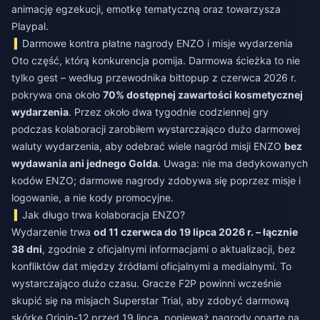
animację egzekucji, emotkę tematyczną oraz towarzysza
Playpal.
Darmowe kontra płatne nagrody ENZO i misje wydarzenia
Oto część, którą konkurencja pomija. Darmowa ścieżka to nie
tylko gest – według przewodnika bittopup z czerwca 2026 r.
pokrywa ona około
70% dostępnej zawartości kosmetycznej
wydarzenia
. Przez około dwa tygodnie codziennej gry
podczas kolaboracji zarobiłem wystarczająco dużo darmowej
waluty wydarzenia, aby odebrać wiele nagród misji ENZO
bez
wydawania ani jednego Golda
. Uwaga: nie ma dedykowanych
kodów ENZO; darmowe nagrody zdobywa się poprzez misje i
logowanie, a nie kody promocyjne.
Jak długo trwa kolaboracja ENZO?
Wydarzenie trwa
od 11 czerwca do 19 lipca 2026 r. – łącznie
38 dni
, zgodnie z oficjalnymi informacjami o aktualizacji, bez
konfliktów dat między źródłami oficjalnymi a medialnymi. To
wystarczająco dużo czasu. Gracze F2P powinni wcześnie
skupić się na misjach Superstar Trial, aby zdobyć darmową
skórkę Origin-12 przed 19 lipca, ponieważ nagrody oparte na