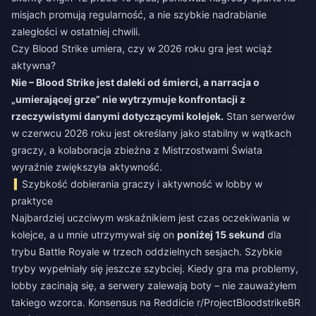
misjach promują regularność, a nie szybkie nadrabianie
zaległości w ostatniej chwili.
Czy Blood Strike umiera, czy w 2026 roku gra jest wciąż
aktywna?
Nie – Blood Strike jest daleki od śmierci, a narracja o
„umierającej grze” nie wytrzymuje konfrontacji z
rzeczywistymi danymi dotyczącymi kolejek.
Stan serwerów
w czerwcu 2026 roku jest określany jako stabilny w wątkach
graczy, a kolaboracja zbieżna z Mistrzostwami Świata
wyraźnie zwiększyła aktywność.
Szybkość dobierania graczy i aktywność w lobby w
praktyce
Najbardziej uczciwym wskaźnikiem jest czas oczekiwania w
kolejce, a u mnie utrzymywał się on
poniżej 15 sekund
dla
trybu Battle Royale w trzech oddzielnych sesjach. Szybkie
tryby wypełniały się jeszcze szybciej. Kiedy gra ma problemy,
lobby zacinają się, a serwery zalewają boty – nie zauważyłem
takiego wzorca. Konsensus na Reddicie r/ProjectBloodstrikeBR