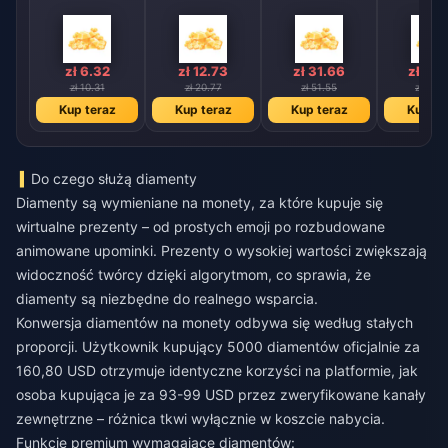
zł 6.32
zł 12.73
zł 31.66
zł 63
zł 10.31
zł 20.77
zł 51.55
zł 103.
Kup teraz
Kup teraz
Kup teraz
Kup te
Do czego służą diamenty
Diamenty są wymieniane na monety, za które kupuje się
wirtualne prezenty – od prostych emoji po rozbudowane
animowane upominki. Prezenty o wysokiej wartości zwiększają
widoczność twórcy dzięki algorytmom, co sprawia, że
diamenty są niezbędne do realnego wsparcia.
Konwersja diamentów na monety odbywa się według stałych
proporcji. Użytkownik kupujący 5000 diamentów oficjalnie za
160,80 USD otrzymuje identyczne korzyści na platformie, jak
osoba kupująca je za 93-99 USD przez zweryfikowane kanały
zewnętrzne – różnica tkwi wyłącznie w koszcie nabycia.
Funkcje premium wymagające diamentów: