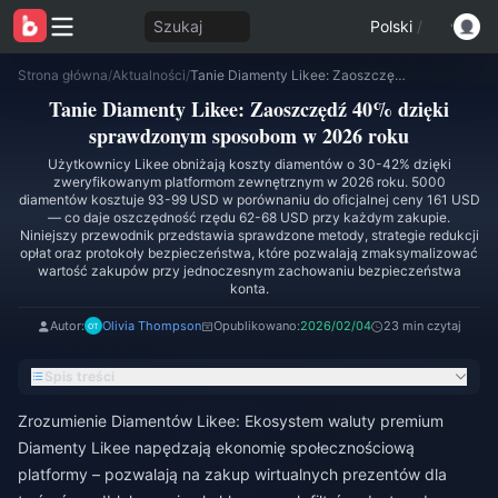
Szukaj
Polski
/
Strona główna
/
Aktualności
/
Tanie Diamenty Likee: Zaoszczędź 40% dzięki sprawdzonym sposobom w 2026 roku
Tanie Diamenty Likee: Zaoszczędź 40% dzięki
sprawdzonym sposobom w 2026 roku
Użytkownicy Likee obniżają koszty diamentów o 30-42% dzięki
zweryfikowanym platformom zewnętrznym w 2026 roku. 5000
diamentów kosztuje 93-99 USD w porównaniu do oficjalnej ceny 161 USD
— co daje oszczędność rzędu 62-68 USD przy każdym zakupie.
Niniejszy przewodnik przedstawia sprawdzone metody, strategie redukcji
opłat oraz protokoły bezpieczeństwa, które pozwalają zmaksymalizować
wartość zakupów przy jednoczesnym zachowaniu bezpieczeństwa
konta.
Autor:
Olivia Thompson
Opublikowano:
2026/02/04
23 min czytaj
Spis treści
Zrozumienie Diamentów Likee: Ekosystem waluty premium
Diamenty Likee napędzają ekonomię społecznościową
platformy – pozwalają na zakup wirtualnych prezentów dla