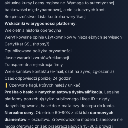
aktualne kursy i ceny regionalne. Wymaga to autentycznej
bankowości międzynarodowej, a nie sztucznych kont.
Bezpieczeństwo: Lista kontrolna weryfikacji
Wskaźniki wiarygodności platformy:
Wieloletnia historia operacyjna
Weryfikowalne opinie użytkowników w niezależnych serwisach
Certyfikat SSL (https://)
Opublikowana polityka prywatności
Jasne warunki zwrotów/reklamacji
Transparentna rejestracja firmy
Wiele kanałów kontaktu (e-mail, czat na żywo, zgłoszenia)
Czas odpowiedzi poniżej 24 godzin
Czerwone flagi, których należy unikać
Prośba o hasło = natychmiastowa dyskwalifikacja.
Legalne
platformy potrzebują tylko publicznego Likee ID – nigdy
danych logowania, haseł do e-maila czy dostępu do konta.
Nierealne ceny:
Obietnice 60-80% zniżki lub
darmowych
diamentów
= oszustwo. Zrównoważone modele biznesowe nie
mogą oferować zniżek przekraczających 15-30% prowizji