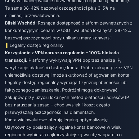
Ceny w lokalnej walucie odzwierciedlają regionalną ekonomię.
Te same 38-42% bazowej oszczędności plus 3-5% na
eliminacji przewalutowania.
Bliski Wschód:
Rosnąca dostępność platform zewnętrznych z
konkurencyjnymi cenami w USD i walutach lokalnych. 38-42%
bazowej oszczędności przy unikaniu marż konwersji.
Legalny dostęp regionalny
Korzystanie z VPN narusza regulamin – 100% blokada
transakcji.
Platformy wykrywają VPN poprzez analizę IP,
weryfikację płatności i historię konta. Próba zakupu przez VPN
uniemożliwia dostawę i może skutkować oflagowaniem konta.
Legalny dostęp regionalny wymaga fizycznej obecności lub
faktycznego zamieszkania. Podróżni mogą dokonywać
zakupów przy użyciu lokalnych metod płatności i adresów IP
bez naruszania zasad – choć wysiłek i koszt często
przewyższają oszczędności na diamentach.
Konta wielowalutowe oferują legalną optymalizację.
Użytkownicy posiadający legalne konta bankowe w wielu
regionach wybierają najkorzystniejszą walutę w oparciu o