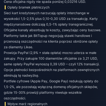
Cena oficjalna nigdy nie spada poniżej 0,03216 USD.
Opłaty bramek płatniczych
Sieci kart kredytowych narzucają opłaty interchange w
wysokości 1,5-2,5% plus 0,10-0,30 USD za transakcję. Karty
międzynarodowe doliczają 0,5-1% opłaty transgranicznej.
Oficjalne kanały absorbują te koszty, zawyżając ceny bazowe.
Platformy takie jak BitTopup negocjują stawki handlowe i
przenoszą oszczędności na klienta poprzez
obniżone opłaty
za diamenty Likee
.
Prowizja PayPal (2,9% + stała opłata) mocno uderza w małe
zakupy. Przy zakupie 100 diamentów oficjalnie za 3,21 USD,
same opłaty PayPal wynoszą 0,39 USD – czyli 12% transakcji.
Opcje płatności bezpośrednich na platformach zewnętrznych
eliminują tę nadwyżkę.
Portfele cyfrowe (Apple Pay, Google Pay) redukują opłaty do
1,5-2%, ale pozostają wyłączną domeną oficjalnych sklepów,
gdzie 15-30% prowizji platformy niweluje wszelkie
oszczędności.
Wpływ marż regionalnych