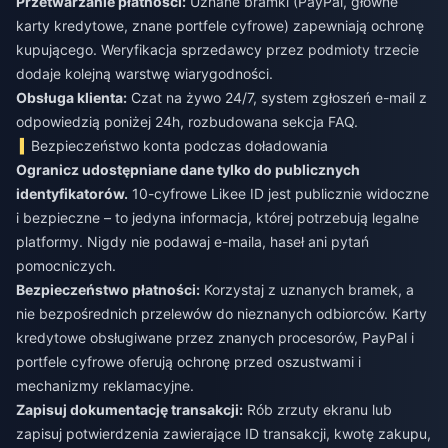
Przetwarzanie płatności:
Uznane bramki (PayPal, główne
karty kredytowe, znane portfele cyfrowe) zapewniają ochronę
kupującego. Weryfikacja sprzedawcy przez podmioty trzecie
dodaje kolejną warstwę wiarygodności.
Obsługa klienta:
Czat na żywo 24/7, system zgłoszeń e-mail z
odpowiedzią poniżej 24h, rozbudowana sekcja FAQ.
Bezpieczeństwo konta podczas doładowania
Ogranicz udostępniane dane tylko do publicznych
identyfikatorów.
10-cyfrowe Likee ID jest publicznie widoczne
i bezpieczne – to jedyna informacja, której potrzebują legalne
platformy. Nigdy nie podawaj e-maila, haseł ani pytań
pomocniczych.
Bezpieczeństwo płatności:
Korzystaj z uznanych bramek, a
nie bezpośrednich przelewów do nieznanych odbiorców. Karty
kredytowe obsługiwane przez znanych procesorów, PayPal i
portfele cyfrowe oferują ochronę przed oszustwami i
mechanizmy reklamacyjne.
Zapisuj dokumentację transakcji:
Rób zrzuty ekranu lub
zapisuj potwierdzenia zawierające ID transakcji, kwotę zakupu,