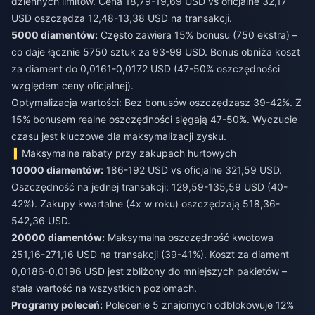
dziennych limitów. Cena 18,79-19,69 USD vs oficjalne 32,17
USD oszczędza 12,48-13,38 USD na transakcji.
5000 diamentów:
Często zawiera 15% bonusu (750 ekstra) –
co daje łącznie 5750 sztuk za 93-99 USD. Bonus obniża koszt
za diament do 0,0161-0,0172 USD (47-50% oszczędności
względem ceny oficjalnej).
Optymalizacja wartości: Bez bonusów oszczędzasz 39-42%. Z
15% bonusem realne oszczędności sięgają 47-50%. Wyczucie
czasu jest kluczowe dla maksymalizacji zysku.
Maksymalne rabaty przy zakupach hurtowych
10000 diamentów:
186-192 USD vs oficjalne 321,59 USD.
Oszczędność na jednej transakcji: 129,59-135,59 USD (40-
42%). Zakupy kwartalne (4x w roku) oszczędzają 518,36-
542,36 USD.
20000 diamentów:
Maksymalna oszczędność kwotowa
251,16-271,16 USD na transakcji (39-41%). Koszt za diament
0,0186-0,0196 USD jest zbliżony do mniejszych pakietów –
stała wartość na wszystkich poziomach.
Programy poleceń:
Polecenie 5 znajomych odblokowuje 12%