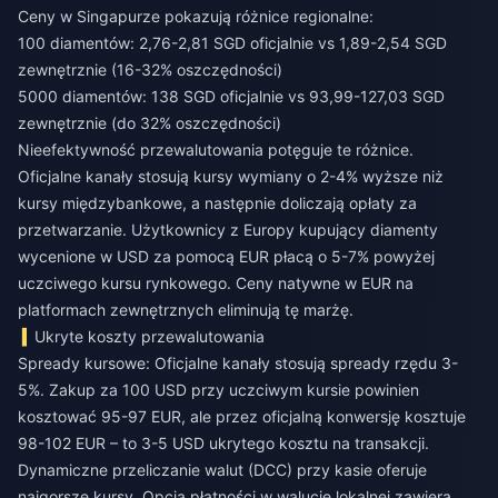
Ceny w Singapurze pokazują różnice regionalne:
100 diamentów: 2,76-2,81 SGD oficjalnie vs 1,89-2,54 SGD
zewnętrznie (16-32% oszczędności)
5000 diamentów: 138 SGD oficjalnie vs 93,99-127,03 SGD
zewnętrznie (do 32% oszczędności)
Nieefektywność przewalutowania potęguje te różnice.
Oficjalne kanały stosują kursy wymiany o 2-4% wyższe niż
kursy międzybankowe, a następnie doliczają opłaty za
przetwarzanie. Użytkownicy z Europy kupujący diamenty
wycenione w USD za pomocą EUR płacą o 5-7% powyżej
uczciwego kursu rynkowego. Ceny natywne w EUR na
platformach zewnętrznych eliminują tę marżę.
Ukryte koszty przewalutowania
Spready kursowe: Oficjalne kanały stosują spready rzędu 3-
5%. Zakup za 100 USD przy uczciwym kursie powinien
kosztować 95-97 EUR, ale przez oficjalną konwersję kosztuje
98-102 EUR – to 3-5 USD ukrytego kosztu na transakcji.
Dynamiczne przeliczanie walut (DCC) przy kasie oferuje
najgorsze kursy. Opcja płatności w walucie lokalnej zawiera