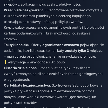
sklepów z aplikacjami plus zyski z efektywności.
Przedpłata bez gwarancji:
Renomowane platformy korzystają
z uznanych bramek płatniczych z ochroną kupującego,
określają czas dostawy i oferują politykę zwrotów.
Kryptowaluty przesyłane do anonimowych portfeli lub płatności
kartami podarunkowymi = brak możliwości odzyskania
środków.
Taktyki nacisku:
Oferty
ograniczone czasowo
pojawiające się
codziennie, liczniki czasu, komunikaty
zostały tylko 3 miejsca
= manipulacja psychologiczna, a nie prawdziwe promocje.
Weryfikacja wiarygodności BitTopup
Historia działalności:
Ponad 5 lat na rynku z tysiącami
zweryfikowanych opinii na niezależnych forach gamingowych i
w agregatorach.
Certyfikaty bezpieczeństwa:
Szyfrowanie SSL, opublikowana
polityka prywatności zgodna z międzynarodową ochroną
danych, jasne warunki zwrotów gwarantujące dostawę lub
pełny zwrot kosztów.