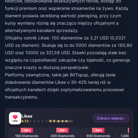
twórców, odblokowanie ekskluzywnych filtrów, dostęp do
funkcji premium oraz wspieranie streamerów na żywo. Każdy
diament posiada określoną wartość pieniężną, przy czym
kursy wymiany różnią się znacząco między oficjalnymi a
alternatywnymi kanałami sprzedaży.
Oficjalny cennik Likee: 100 diamentów za 3,21 USD (0,0321
USD za diament). Skaluje się to do 5000 diamentów za 160,80
USD oraz 10000 za 321,59 USD. Stawki pozostają stałe bez
względu na częstotliwość zakupów czy lojalność, co generuje
znaczne koszty w dłuższej perspektywie.
Platformy zewnętrzne, takie jak BitTopup, oferują
tanie
doładowania diamentów Likee
o 30-42% taniej niż w
oficjalnych kanałach dzięki zoptymalizowanemu procesowi
transakcyjnemu.
Likee
Zobacz więcej ›
4.72
500 sprzedano
-39%
-39%
-39%
-39
100 Diamonds
200 Diamonds
500 Diamonds
1,000 Dia