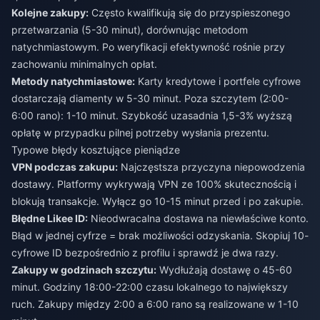
Kolejne zakupy:
Często kwalifikują się do przyspieszonego
przetwarzania (5-30 minut), dorównując metodom
natychmiastowym. Po weryfikacji efektywność rośnie przy
zachowaniu minimalnych opłat.
Metody natychmiastowe:
Karty kredytowe i portfele cyfrowe
dostarczają diamenty w 5-30 minut. Poza szczytem (2:00-
6:00 rano): 1-10 minut. Szybkość uzasadnia 1,5-3% wyższą
opłatę w przypadku pilnej potrzeby wysłania prezentu.
Typowe błędy kosztujące pieniądze
VPN podczas zakupu:
Najczęstsza przyczyna niepowodzenia
dostawy. Platformy wykrywają VPN ze 100% skutecznością i
blokują transakcje. Wyłącz go 10-15 minut przed i po zakupie.
Błędne Likee ID:
Nieodwracalna dostawa na niewłaściwe konto.
Błąd w jednej cyfrze = brak możliwości odzyskania. Skopiuj 10-
cyfrowe ID bezpośrednio z profilu i sprawdź je dwa razy.
Zakupy w godzinach szczytu:
Wydłużają dostawę o 45-60
minut. Godziny 18:00-22:00 czasu lokalnego to największy
ruch. Zakupy między 2:00 a 6:00 rano są realizowane w 1-10