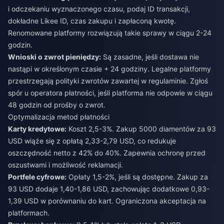
i odczekaniu wyznaczonego czasu, podaj ID transakcji,
dokładne Likee ID, czas zakupu i zapłaconą kwotę.
Renomowane platformy rozwiązują takie sprawy w ciągu 2-24
godzin.
Wnioski o zwrot pieniędzy:
Są zasadne, jeśli dostawa nie
nastąpi w określonym czasie + 24 godziny. Legalne platformy
przestrzegają polityki zwrotów zawartej w regulaminie. Zgłoś
spór u operatora płatności, jeśli platforma nie odpowie w ciągu
48 godzin od prośby o zwrot.
Optymalizacja metod płatności
Karty kredytowe:
Koszt 2,5-3%. Zakup 5000 diamentów za 93
USD wiąże się z opłatą 2,33-2,79 USD, co redukuje
oszczędność netto z 42% do 40%. Zapewnia ochronę przed
oszustwami i możliwość reklamacji.
Portfele cyfrowe:
Opłaty 1,5-2%, jeśli są dostępne. Zakup za
93 USD dodaje 1,40-1,86 USD, zachowując dodatkowe 0,93-
1,39 USD w porównaniu do kart. Ograniczona akceptacja na
platformach.