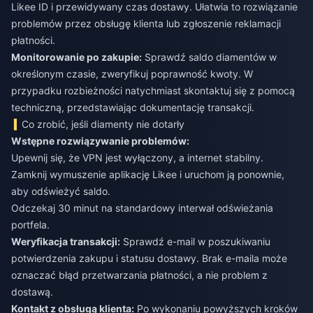
Likee ID i przewidywany czas dostawy. Ułatwia to rozwiązanie
problemów przez obsługę klienta lub zgłoszenie reklamacji
płatności.
Monitorowanie po zakupie:
Sprawdź saldo diamentów w
określonym czasie, zweryfikuj poprawność kwoty. W
przypadku rozbieżności natychmiast skontaktuj się z pomocą
techniczną, przedstawiając dokumentację transakcji.
Co zrobić, jeśli diamenty nie dotarły
Wstępne rozwiązywanie problemów:
Upewnij się, że VPN jest wyłączony, a internet stabilny.
Zamknij wymuszenie aplikację Likee i uruchom ją ponownie,
aby odświeżyć saldo.
Odczekaj 30 minut na standardowy interwał odświeżania
portfela.
Weryfikacja transakcji:
Sprawdź e-mail w poszukiwaniu
potwierdzenia zakupu i statusu dostawy. Brak e-maila może
oznaczać błąd przetwarzania płatności, a nie problem z
dostawą.
Kontakt z obsługą klienta:
Po wykonaniu powyższych kroków