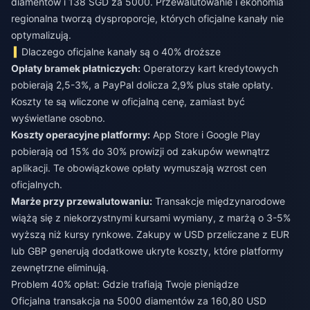
diamentów i 138 SGD za 5000. Przewalutowanie i ekonomia
regionalna tworzą dysproporcje, których oficjalne kanały nie
optymalizują.
Dlaczego oficjalne kanały są o 40% droższe
Opłaty bramek płatniczych:
Operatorzy kart kredytowych
pobierają 2,5-3%, a PayPal dolicza 2,9% plus stałe opłaty.
Koszty te są wliczone w oficjalną cenę, zamiast być
wyświetlane osobno.
Koszty operacyjne platformy:
App Store i Google Play
pobierają od 15% do 30% prowizji od zakupów wewnątrz
aplikacji. Te obowiązkowe opłaty wymuszają wzrost cen
oficjalnych.
Marże przy przewalutowaniu:
Transakcje międzynarodowe
wiążą się z niekorzystnymi kursami wymiany, z marżą o 3-5%
wyższą niż kursy rynkowe. Zakupy w USD przeliczane z EUR
lub GBP generują dodatkowe ukryte koszty, które platformy
zewnętrzne eliminują.
Problem 40% opłat: Gdzie trafiają Twoje pieniądze
Oficjalna transakcja na 5000 diamentów za 160,80 USD