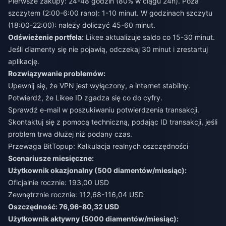
Pierwsze zakupy: 24-48 godzin (80% w ciągu 24h). Poza
szczytem (2:00-6:00 rano): 1-10 minut. W godzinach szczytu
(18:00-22:00): należy doliczyć 45-60 minut.
Odświeżenie portfela:
Likee aktualizuje saldo co 15-30 minut.
Jeśli diamenty się nie pojawią, odczekaj 30 minut i zrestartuj
aplikację.
Rozwiązywanie problemów:
Upewnij się, że VPN jest wyłączony, a internet stabilny.
Potwierdź, że Likee ID zgadza się co do cyfry.
Sprawdź e-mail w poszukiwaniu potwierdzenia transakcji.
Skontaktuj się z pomocą techniczną, podając ID transakcji, jeśli
problem trwa dłużej niż podany czas.
Przewaga BitTopup: Kalkulacja realnych oszczędności
Scenariusze miesięczne:
Użytkownik okazjonalny (500 diamentów/miesiąc):
Oficjalnie rocznie: 193,00 USD
Zewnętrznie rocznie: 112,68-116,04 USD
Oszczędność: 76,96-80,32 USD
Użytkownik aktywny (5000 diamentów/miesiąc):