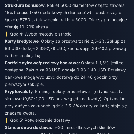
Struktura bonusów:
Pakiet 5000 diamentów często zawiera
15% bonusu (750 dodatkowych diamentów) – dostarczając
łącznie 5750 sztuk w cenie pakietu 5000. Okresy promocyjne
oferują 10-20% ekstra.
Krok 4: Wybór metody płatności
Karty kredytowe:
Opłaty za przetwarzanie 2,5-3%. Zakup za
93 USD dodaje 2,33-2,79 USD, zachowując 38-40% przewagi
nad ceną oficjalną.
Portfele cyfrowe/przelewy bankowe:
Opłaty 1-1,5%, jeśli są
dostępne. Zakup za 93 USD dodaje 0,93-1,40 USD. Przelewy
bankowe mogą wydłużyć dostawę do 24-48 godzin przy
pierwszym zakupie.
Kryptowaluty:
Eliminują opłaty procentowe – jedynie koszty
sieciowe (0,50-2,00 USD bez względu na kwotę). Optymalne
przy dużych zakupach, gdzie 2,5-3% opłaty za kartę staje się
znaczną kwotą.
Krok 5: Potwierdzenie dostawy
Standardowa dostawa:
5-30 minut dla stałych klientów.