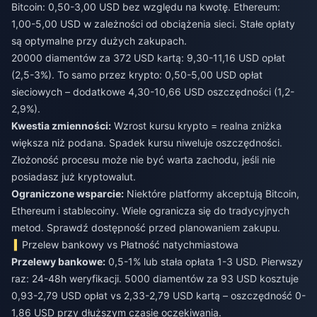
Bitcoin: 0,50-3,00 USD bez względu na kwotę. Ethereum:
1,00-5,00 USD w zależności od obciążenia sieci. Stałe opłaty
są optymalne przy dużych zakupach.
20000 diamentów za 372 USD kartą: 9,30-11,16 USD opłat
(2,5-3%). To samo przez krypto: 0,50-5,00 USD opłat
sieciowych – dodatkowe 4,30-10,66 USD oszczędności (1,2-
2,9%).
Kwestia zmienności:
Wzrost kursu krypto = realna zniżka
większa niż podana. Spadek kursu niweluje oszczędności.
Złożoność procesu może nie być warta zachodu, jeśli nie
posiadasz już kryptowalut.
Ograniczone wsparcie:
Niektóre platformy akceptują Bitcoin,
Ethereum i stablecoiny. Wiele ogranicza się do tradycyjnych
metod. Sprawdź dostępność przed planowaniem zakupu.
Przelew bankowy vs Płatność natychmiastowa
Przelewy bankowe:
0,5-1% lub stała opłata 1-3 USD. Pierwszy
raz: 24-48h weryfikacji. 5000 diamentów za 93 USD kosztuje
0,93-2,79 USD opłat vs 2,33-2,79 USD kartą – oszczędność 0-
1,86 USD przy dłuższym czasie oczekiwania.