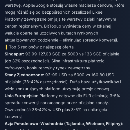
warstwę. Apple/Google stosują własne macierze cenowe, które
mogą różnić się od bezpośrednich przeliczeń Likee.
Platformy zewnętrzne omijają te warstwy dzięki natywnym
cenom regionalnym. BitTopup wyświetla ceny w lokalnej
walucie oparte na uczciwych kursach rynkowych
aktualizowanych codziennie – eliminując spready konwersji.
Top 5 regionów z najlepszą ofertą
Singapur:
93,99-127,03 SGD za 5000 vs 138 SGD oficjalnie
(do 32% oszczędności). Silna infrastruktura płatności
cyfrowych, konkurencyjny rynek zewnętrzny.
Stany Zjednoczone:
93-99 USD za 5000 vs 160,80 USD
oficjalnie (38-42% oszczędności). Duża baza użytkowników i
wiele konkurujących platform utrzymują presję cenową.
Unia Europejska:
Platformy natywne dla EUR eliminują 3-5%
spreadu konwersji narzucanego przez oficjalne kanały.
Oszczędność 38-42% w USD plus 3-5% na uniknięciu
konwersji.
Azja Południowo-Wschodnia (Tajlandia, Wietnam, Filipiny):