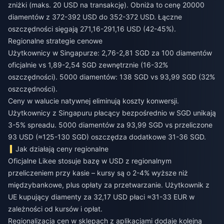
zniżki (maks. 20 USD na transakcję). Obniża to cenę 20000
diamentów z 372-392 USD do 352-372 USD. Łączne
oszczędności sięgają 271,16-291,16 USD (42-45%).
Regionalne strategie cenowe
Użytkownicy w Singapurze: 2,76-2,81 SGD za 100 diamentów
oficjalnie vs 1,89-2,54 SGD zewnętrznie (16-32%
oszczędności). 5000 diamentów: 138 SGD vs 93,99 SGD (32%
oszczędności).
Ceny w walucie natywnej eliminują koszty konwersji.
Użytkownicy z Singapuru płacący bezpośrednio w SGD unikają
3-5% spreadu. 5000 diamentów za 93,99 SGD vs przeliczone
93 USD (≈125-130 SGD) oszczędza dodatkowe 31-36 SGD.
Jak działają ceny regionalne
Oficjalne Likee stosuje bazę w USD z regionalnym
przeliczeniem przy kasie – kursy są o 2-4% wyższe niż
międzybankowe, plus opłaty za przetwarzanie. Użytkownik z
UE kupujący diamenty za 32,17 USD płaci ≈31-33 EUR w
zależności od kursów i opłat.
Regionalizacja cen w sklepach z aplikacjami dodaje kolejną