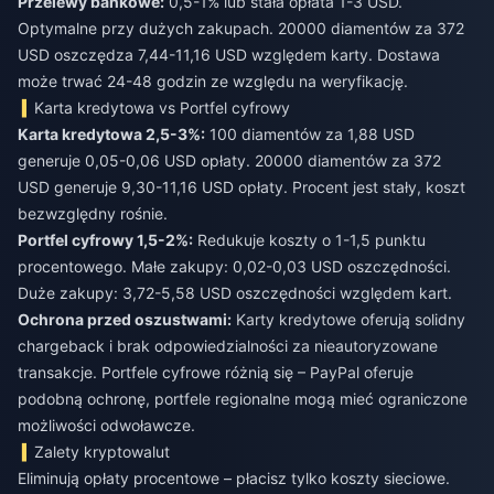
Przelewy bankowe:
0,5-1% lub stała opłata 1-3 USD.
Optymalne przy dużych zakupach. 20000 diamentów za 372
USD oszczędza 7,44-11,16 USD względem karty. Dostawa
może trwać 24-48 godzin ze względu na weryfikację.
Karta kredytowa vs Portfel cyfrowy
Karta kredytowa 2,5-3%:
100 diamentów za 1,88 USD
generuje 0,05-0,06 USD opłaty. 20000 diamentów za 372
USD generuje 9,30-11,16 USD opłaty. Procent jest stały, koszt
bezwzględny rośnie.
Portfel cyfrowy 1,5-2%:
Redukuje koszty o 1-1,5 punktu
procentowego. Małe zakupy: 0,02-0,03 USD oszczędności.
Duże zakupy: 3,72-5,58 USD oszczędności względem kart.
Ochrona przed oszustwami:
Karty kredytowe oferują solidny
chargeback i brak odpowiedzialności za nieautoryzowane
transakcje. Portfele cyfrowe różnią się – PayPal oferuje
podobną ochronę, portfele regionalne mogą mieć ograniczone
możliwości odwoławcze.
Zalety kryptowalut
Eliminują opłaty procentowe – płacisz tylko koszty sieciowe.