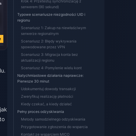
Krok 4: Przetestuj synchronizację z
s
445 Coins
100 Coins
serwerem (90 sekund)
Typowe scenariusze niezgodności UID i
regionu
zł 13.98
zł 3.24
Scenariusz 1: Zakup na niewłaściwym
zł 16.17
zł 3.72
serwerze regionalnym
z
Kup teraz
Kup teraz
Scenariusz 2: Błędy wykrywania
spowodowane przez VPN
Scenariusz 3: Migracja konta bez
aktualizacji regionu
Scenariusz 4: Pomylenie wielu kont
lu.
Natychmiastowe działania naprawcze:
Pierwsze 30 minut
Udokumentuj dowody transakcji
Zweryfikuj realizację płatności
Kiedy czekać, a kiedy działać
jak
Pełny proces odzyskiwania
to
Metody samodzielnego odzyskiwania
Przygotowanie zgłoszenia do wsparcia
Kontakt ze wsparciem MICO