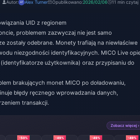
Autor:
Alex Turner
Opublikowano:
2026/02/06
11 min czytaj
wiązania UID z regionem
oncie, problemem zazwyczaj nie jest samo
ze zostały odebrane. Monety trafiają na niewłaściwe
wodu niezgodności identyfikacyjnych. MICO Live opi
 (identyfikatorze użytkownika) oraz przypisaniu do
oblem
brakujących monet MICO po doładowaniu
,
minuje błędy ręcznego wprowadzania danych,
zeniem transakcji.
Zobacz więcej ›
-50%
-49%
-49%
-49%