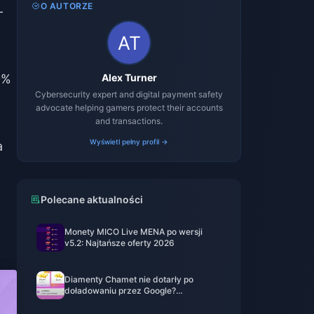
O AUTORZE
–
0%
Alex Turner
Cybersecurity expert and digital payment safety
advocate helping gamers protect their accounts
and transactions.
Wyświetl pełny profil →
a
Polecane aktualności
Monety MICO Live MENA po wersji
v5.2: Najtańsze oferty 2026
Diamenty Chamet nie dotarły po
doładowaniu przez Google?
Rozwiązanie na rok 2026