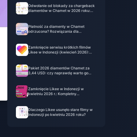
Odwołanie od blokady za chargeback
diamentów w Chamet w 2026 roku:
czy wskaźnik skuteczności naprawdę
wynosi 0%?
Płatność za diamenty w Chamet
odrzucona? Rozwiązania dla
bezpiecznych zakupów (czerwiec
2026)
Zamknięcie serwisu krótkich filmów
Likee w Indonezji (kwiecień 2026):
Monety, kopie zapasowe i kolejne kroki
Pakiet 2026 diamentów Chamet za
3,44 USD: czy naprawdę warto go
kupić?
Zamknięcie Likee w Indonezji w
kwietniu 2026 r.: Kompletny
przewodnik po kolejnych krokach
Dlaczego Likee usunęło stare filmy w
Indonezji po kwietniu 2026 roku?