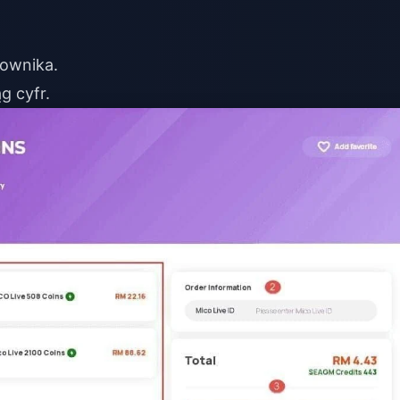
kownika.
g cyfr.