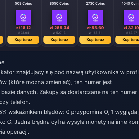
508 Coins
8550 Coins
2730 Coins
1040 Coin
zł 16.12
zł 268.34
zł 85.69
zł 32.19
zł 31.94
zł 527.13
zł 168.31
zł 63.27
Kup teraz
Kup teraz
Kup teraz
Kup tera
ne
fikator znajdujący się pod nazwą użytkownika w profi
w (które można zmieniać), ten numer jest
bazie danych. Zakupy są dostarczane na ten numer
czy telefon.
15% wskaźnikiem błędów: 0 przypomina O, 1 wygląda 
6 jako G. Jedna błędna cyfra wysyła monety na inne kon
a operacji.