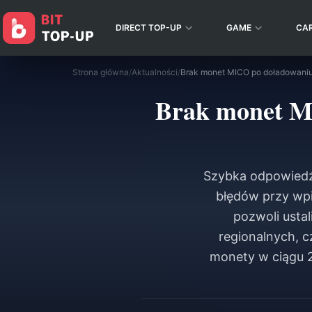
DIRECT TOP-UP
GAME
CA
Strona główna
/
Aktualności
/
Brak monet M
Szybka odpowiedź
błędów przy wpi
pozwoli usta
regionalnych, 
monety w ciągu 2