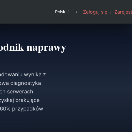
Zaloguj się
/
Zarejest
Polski
/
odnik naprawy
adowaniu wynika z
towa diagnostyka
ych serwerach
yskaj brakujące
ją 60% przypadków