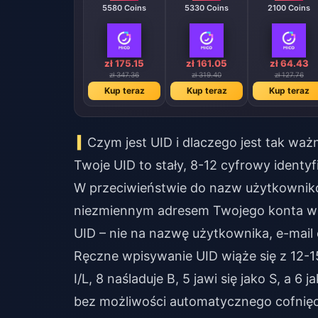
5580 Coins
5330 Coins
2100 Coins
zł 175.15
zł 161.05
zł 64.43
zł 347.36
zł 319.40
zł 127.76
Kup teraz
Kup teraz
Kup teraz
Czym jest UID i dlaczego jest tak waż
Twoje UID to stały, 8-12 cyfrowy identy
W przeciwieństwie do nazw użytkownikó
niezmiennym adresem Twojego konta w 
UID – nie na nazwę użytkownika, e-mail 
Ręczne wpisywanie UID wiąże się z 12-
I/L, 8 naśladuje B, 5 jawi się jako S, a 
bez możliwości automatycznego cofnięci