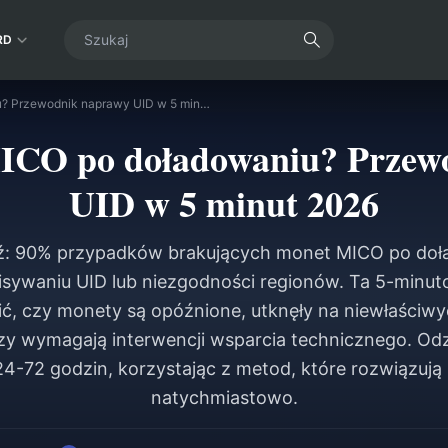
RD
Brak monet MICO po doładowaniu? Przewodnik naprawy UID w 5 minut 2026
ICO po doładowaniu? Przew
UID w 5 minut 2026
: 90% przypadków brakujących monet MICO po doł
sywaniu UID lub niezgodności regionów. Ta 5-minu
lić, czy monety są opóźnione, utknęły na niewłaściw
czy wymagają interwencji wsparcia technicznego. Odz
4-72 godzin, korzystając z metod, które rozwiązu
natychmiastowo.