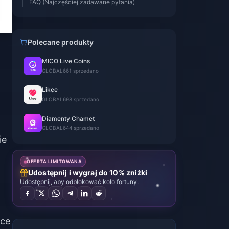
FAQ (Najczęściej zadawane pytania)
Polecane produkty
MICO Live Coins
GLOBAL
661 sprzedano
Likee
GLOBAL
698 sprzedano
Diamenty Chamet
GLOBAL
644 sprzedano
ie
OFERTA LIMITOWANA
Udostępnij i wygraj do 10% zniżki
Udostępnij, aby odblokować koło fortuny.
ące