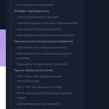
Oczekiwany harmonogram
Strategie zapobiegawcze
Lista kontrolna przed zakupem
Potwierdź region konta przed doładowaniem
Dlaczego BitTopup się wyróżnia
Skonfiguruj powiadomienia o transakcjach
Zaawansowane rozwiązywanie problemów
Opóźnienia synchronizacji serwerów
Bramka płatnicza a przetwarzanie przez
platformę
Regionalna kompatybilność płatności
Typowe błędne przekonania
Mit 1: Wszystkie doładowania są
natychmiastowe
Mit 2: VPN nie wpływa na zakupy
Mit 3: Każda platforma doładuje dowolny
region
Gwarantowane czasy dostawy