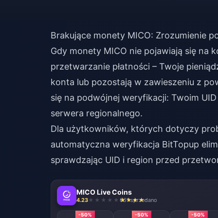
Brakujące monety MICO: Zrozumienie po
Gdy monety MICO nie pojawiają się na k
przetwarzanie płatności – Twoje pieniąd
konta lub pozostają w zawieszeniu z po
się na podwójnej weryfikacji: Twoim UID
serwera regionalnego.
Dla użytkowników, których dotyczy pr
automatyczna weryfikacja BitTopup eli
sprawdzając UID i region przed przetwor
MICO Live Coins
4.23
661 sprzedano
-50%
-50%
-50%