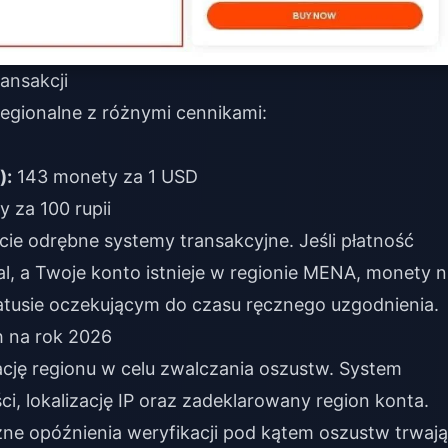
ansakcji
regionalne z różnymi cennikami:
):
143 monety za 1 USD
 za 100 rupii
icie odrębne systemy transakcyjne. Jeśli płatność
l, a Twoje konto istnieje w regionie MENA, monety n
atusie oczekującym do czasu ręcznego uzgodnienia.
h na rok 2026
kację regionu w celu zwalczania oszustw. System
, lokalizację IP oraz zadeklarowany region konta.
ne opóźnienia weryfikacji pod kątem oszustw trwaj