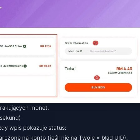
rakujących monet.
 sekund)
ażdy wpis pokazuje status:
czone na konto (jeśli nie na Twoje = błąd UID).