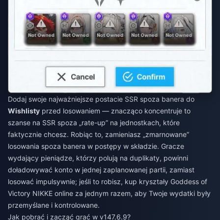
Dodaj swoje najważniejsze postacie SSR spoza banera do
Wishlisty
przed losowaniem — znacząco koncentruje to
szanse na SSR spoza „rate-up” na jednostkach, które
faktycznie chcesz. Robiąc to, zamieniasz „zmarnowane”
losowania spoza banera w postępy w składzie. Gracze
wydający pieniądze, którzy polują na duplikaty, powinni
doładowywać konto w jednej zaplanowanej partii, zamiast
losować impulsywnie; jeśli to robisz,
kup kryształy Goddess of
Victory NIKKE online
za jednym razem, aby Twoje wydatki były
przemyślane i kontrolowane.
Jak pobrać i zacząć grać w v147.6.9?