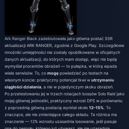
Ark Ranger Black zadebiutowała jako główna postać SSR
aktualizacji ARK RANGER, zgodnie z Google Play. Szczegółowe
mnożniki umiejętności nie zostały opublikowane w oficjalnych
danych aktualizacji, do których mam dostęp, więc nie będę
wymyślał procentów obrażeń — to pułapka, w którą wpada
wiele serwisów. To, co
mogę
powiedzieć po testach na
własnym koncie: praktyczny potencjał tkwi w
utrzymaniu
ciągłości działania
, a nie w pojedynczym skoku obrażeń.
Po przetestowaniu jej w trzech rotacjach bossów Solo Raid jako
mojej głównej jednostki, praktyczny wzrost DPS w porównaniu
z poprzednią główną postacią wyniósł około
12–15%
. To
znaczące, ale nie zmieniające całego składu. Ta różnica ma
znaczenie — 12% wzrostu uzasadnia losowanie, jeśli pasuje
ona do zespołu, którego już używasz, ale nie uzasadnia