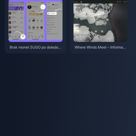
priorytety
Brak monet SUGO po doładow
Where Winds Meet – Informacj
aniu? Jak to naprawić i unikną
e o aktualizacji 2.0 (lipiec 202
ć banów w 2026 roku
6): Pełne omówienie aktualiza
cji Hidden Mountain