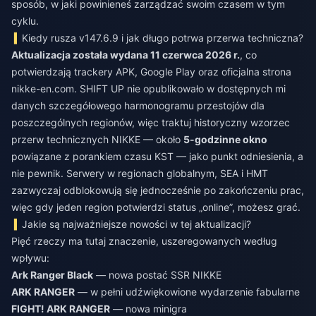
sposób, w jaki powinieneś zarządzać swoim czasem w tym
cyklu.
Kiedy rusza v147.6.9 i jak długo potrwa przerwa techniczna?
Aktualizacja została wydana 11 czerwca 2026 r.
, co
potwierdzają trackery APK, Google Play oraz oficjalna strona
nikke-en.com. SHIFT UP nie opublikowało w dostępnych mi
danych szczegółowego harmonogramu przestojów dla
poszczególnych regionów, więc traktuj historyczny wzorzec
przerw technicznych NIKKE — około
5-godzinne okno
powiązane z porankiem czasu KST — jako punkt odniesienia, a
nie pewnik. Serwery w regionach globalnym, SEA i HMT
zazwyczaj odblokowują się jednocześnie po zakończeniu prac,
więc gdy jeden region potwierdzi status „online”, możesz grać.
Jakie są najważniejsze nowości w tej aktualizacji?
Pięć rzeczy ma tutaj znaczenie, uszeregowanych według
wpływu:
Ark Ranger Black
— nowa postać SSR NIKKE
ARK RANGER
— w pełni udźwiękowione wydarzenie fabularne
FIGHT! ARK RANGER
— nowa minigra