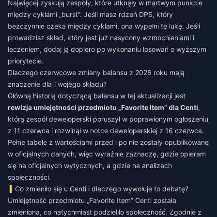
Najwięcej zyskują zespoły, które utknęły w martwym punkcie
między cyklami „burst”. Jeśli masz rdzeń DPS, który
bezczynnie czeka między cyklami, ona wypełni tę lukę. Jeśli
prowadzisz skład, który jest już nasycony wzmocnieniami i
leczeniem, dodaj ją dopiero po wykonaniu losowań o wyższym
priorytecie.
Dlaczego czerwcowe zmiany balansu z 2026 roku mają
znaczenie dla Twojego składu?
Główną historią dotyczącą balansu w tej aktualizacji jest
rewizja umiejętności przedmiotu „Favorite Item” dla Centi
,
którą zespół deweloperski poruszył w poprawionym ogłoszeniu
z 11 czerwca i rozwinął w notce deweloperskiej z 16 czerwca.
Pełne tabele z wartościami przed i po nie zostały opublikowane
w oficjalnych danych, więc wyraźnie zaznaczę, gdzie opieram
się na oficjalnych wytycznych, a gdzie na analizach
społeczności.
Co zmieniło się u Centi i dlaczego wywołuje to debatę?
Umiejętność przedmiotu „Favorite Item” Centi została
zmieniona, co natychmiast podzieliło społeczność. Zgodnie z