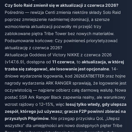
Czy Solo Raid zmienił się w aktualizacji z czerwca 2026?
Pośrednio — rewizja Centi zmienia niektóre składy Solo Raid
poprzez zmniejszenie nadmiernej dominacji, a szersze
wzmocnienia aktualizacji pozwoliły mi przejść trzy
zablokowane piętra Tribe Tower bez nowych materiałów.
Podsumowanie końcowe: Czy powinieneś priorytetyzować
aktualizację z czerwca 2026?
Aktualizacja Goddess of Victory NIKKE z czerwca 2026
(v147.6.9), dostępna od
11 czerwca
, to
aktualizacja, w której
trzeba się zalogować, ale losowanie jest opcjonalne
. 14-
dniowe wydarzenie logowania, kod
oraz hojne
2026EATBETTER
nagrody wydarzenia ARK RANGER sprawiają, że logowanie jest
oczywistością — najpierw odbierz całą darmową walutę. Nowa
postać SSR Ark Ranger Black zapewnia realny, ale warunkowy
wzrost rajdowy o 12–15%, więc
losuj tylko wtedy, gdy ulepsza
zespół, którego już używasz; gracze F2P powinni zbierać na
przyszłych Pilgrimów.
Nie przegap przycisku QoL „Ulepsz
wszystko” dla umiejętności ani nowo dostępnych pięter Tribe