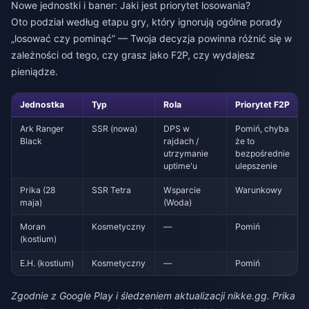
Nowe jednostki i baner: Jaki jest priorytet losowania?
Oto podział według etapu gry, który ignorują ogólne porady
„losować czy pominąć” — Twoja decyzja powinna różnić się w
zależności od tego, czy grasz jako F2P, czy wydajesz
pieniądze.
Jednostka
Typ
Rola
Priorytet F2P
Ark Ranger
SSR (nowa)
DPS w
Pomiń, chyba
Black
rajdach /
że to
utrzymanie
bezpośrednie
uptime'u
ulepszenie
Prika (28
SSR Tetra
Wsparcie
Warunkowy
maja)
(Woda)
Moran
Kosmetyczny
—
Pomiń
(kostium)
E.H. (kostium)
Kosmetyczny
—
Pomiń
Zgodnie z Google Play i śledzeniem aktualizacji nikke.gg. Prika