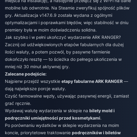
miejsca na instalację), a następnie przełącz się z Wi-Fi na dane
mobilne lub odwrotnie. Na Steamie zweryfikuj spójność plików
gry. Aktualizacja v147.6.9 została wydana z ogólnymi
optymalizacjami i poprawkami błędów, więc stabilność w dniu
premiery była w moim doświadczeniu solidna.
Jak szybko i w pełni ukończyć wydarzenie ARK RANGER?
Zacznij od udźwiękowionych etapów fabularnych dla dużej
ilości waluty, a potem pozwól, by pasywne farmienie
dokończyło resztę — to ścieżka do pełnego ukończenia w
mniej niż 30 minut aktywnej gry.
Zalecane podejście:
Najpierw przejdź wszystkie
etapy fabularne ARK RANGER
—
dają największe porcje waluty.
Czyść farmowalne węzły, używając pasywnej energii, zamiast
grać ręcznie.
Wydawaj walutę wydarzenia w sklepie na
bilety mold i
podręczniki umiejętności przed kosmetykami
.
Po porównaniu wydatków w sklepie wydarzenia na moim
koncie, priorytetowe traktowanie
podręczników i biletów