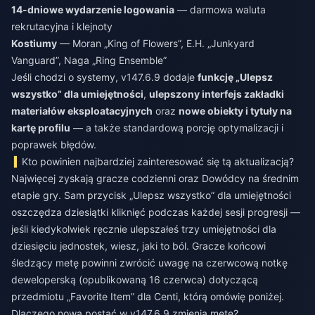
14-dniowe wydarzenie logowania
— darmowa waluta
rekrutacyjna i klejnoty
Kostiumy
— Moran „King of Flowers”, E.H. „Junkyard
Vanguard”, Naga „Ring Ensemble”
Jeśli chodzi o systemy, v147.6.9 dodaje
funkcję „Ulepsz
wszystko” dla umiejętności
,
ulepszony interfejs zakładki
materiałów eksploatacyjnych
oraz
nowe obiekty i tytuły na
kartę profilu
— a także standardową porcję optymalizacji i
poprawek błędów.
Kto powinien najbardziej zainteresować się tą aktualizacją?
Najwięcej zyskają gracze codzienni oraz Dowódcy na średnim
etapie gry. Sam przycisk „Ulepsz wszystko” dla umiejętności
oszczędza dziesiątki kliknięć podczas każdej sesji progresji —
jeśli kiedykolwiek ręcznie ulepszałeś trzy umiejętności dla
dziesięciu jednostek, wiesz, jaki to ból. Gracze końcowi
śledzący metę powinni zwrócić uwagę na czerwcową notkę
deweloperską (opublikowaną 16 czerwca) dotyczącą
przedmiotu „Favorite Item” dla Centi, którą omówię poniżej.
Dlaczego nowa postać w v147.6.9 zmienia metę?