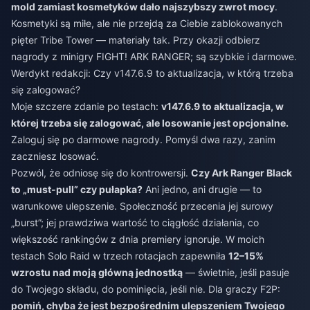
mold zamiast kosmetyków dało najszybszy zwrot mocy
.
Kosmetyki są miłe, ale nie przejdą za Ciebie zablokowanych
pięter Tribe Tower — materiały tak. Przy okazji odbierz
nagrody z minigry FIGHT! ARK RANGER; są szybkie i darmowe.
Werdykt redakcji: Czy v147.6.9 to aktualizacja, w którą trzeba
się zalogować?
Moje szczere zdanie po testach:
v147.6.9 to aktualizacja, w
której trzeba się zalogować, ale losowanie jest opcjonalne.
Zaloguj się po darmowe nagrody. Pomyśl dwa razy, zanim
zaczniesz losować.
Pozwól, że odniosę się do kontrowersji.
Czy Ark Ranger Black
to „must-pull” czy pułapka?
Ani jedno, ani drugie — to
warunkowe ulepszenie. Społeczność przecenia jej surowy
„burst”; jej prawdziwa wartość to ciągłość działania, co
większość rankingów z dnia premiery ignoruje. W moich
testach Solo Raid w trzech rotacjach zapewniła
12–15%
wzrostu nad moją główną jednostką
— świetnie, jeśli pasuje
do Twojego składu, do pominięcia, jeśli nie. Dla graczy F2P:
pomiń, chyba że jest bezpośrednim ulepszeniem Twojego