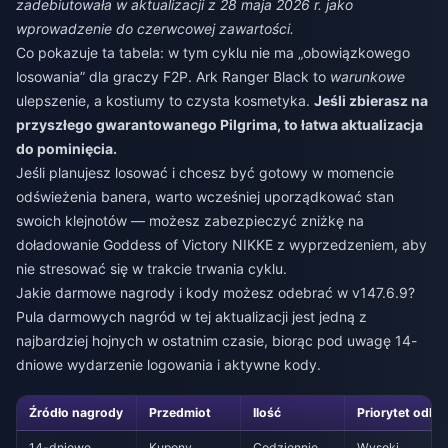
zadebiutowała w aktualizacji z 28 maja 2026 r. jako
wprowadzenie do czerwcowej zawartości.
Co pokazuje ta tabela: w tym cyklu nie ma „obowiązkowego
losowania” dla graczy F2P. Ark Ranger Black to
warunkowe
ulepszenie, a kostiumy to czysta kosmetyka.
Jeśli zbierasz na
przyszłego gwarantowanego Pilgrima, to łatwa aktualizacja
do pominięcia.
Jeśli planujesz losować i chcesz być gotowy w momencie
odświeżenia banera, warto wcześniej uporządkować stan
swoich klejnotów — możesz zabezpieczyć
zniżkę na
doładowanie Goddess of Victory NIKKE
z wyprzedzeniem, aby
nie stresować się w trakcie trwania cyklu.
Jakie darmowe nagrody i kody możesz odebrać w v147.6.9?
Pula darmowych nagród w tej aktualizacji jest jedną z
najbardziej hojnych w ostatnim czasie, biorąc pod uwagę 14-
dniowe wydarzenie logowania i aktywne kody.
Źródło nagrody
Przedmiot
Ilość
Priorytet odbi
14-dniowe
Kupony
Codziennie
Wysoki