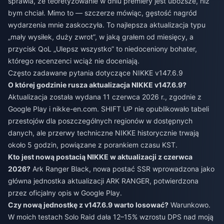
sprawia, że teoretyzowanie w dniu premiery jest uboższe, niż
bym chciał. Mimo to — szczerze mówiąc, gęstość nagród
wydarzenia mnie zaskoczyła. To najlepsza aktualizacja typu
„mały wysiłek, duży zwrot”, w jaką grałem od miesięcy, a
przycisk QoL „Ulepsz wszystko” to niedoceniony bohater,
którego recenzenci wciąż nie doceniają.
Często zadawane pytania dotyczące NIKKE v147.6.9
O której godzinie rusza aktualizacja NIKKE v147.6.9?
Aktualizacja została wydana 11 czerwca 2026 r., zgodnie z
Google Play i nikke-en.com. SHIFT UP nie opublikowało tabeli
przestojów dla poszczególnych regionów w dostępnych
danych, ale przerwy techniczne NIKKE historycznie trwają
około 5 godzin, powiązane z porankiem czasu KST.
Kto jest nową postacią NIKKE w aktualizacji z czerwca
2026?
Ark Ranger Black, nowa postać SSR wprowadzona jako
główna jednostka aktualizacji ARK RANGER, potwierdzona
przez oficjalny opis w Google Play.
Czy nową jednostkę z v147.6.9 warto losować?
Warunkowo.
W moich testach Solo Raid dała 12–15% wzrostu DPS nad moją