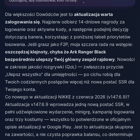
Udostępnij, aby odblokować koło fortuny.
Dla większości Dowódców jest to
aktualizacja warta
zalogowania się
. Najpierw odbierz 14-dniowe nagrody za
logowanie oraz aktywne kody, a następnie podejmij decyzję
dotyczącą banera, korzystając z poniższej tabeli priorytetów
losowania. Jeśli grasz jako F2P, moja szczera rada na wstępie:
oszczędzaj klejnoty, chyba że Ark Ranger Black
bezpośrednio ulepszy Twój główny zespół rajdowy
. Nowości
w zakresie jakości rozgrywki (QoL) — zwłaszcza przycisk
„Ulepsz wszystko” dla umiejętności — po cichu robią dla
Twoich codziennych postępów więcej niż nowa postać SSR dla
Twojego konta.
Co nowego w aktualizacji NIKKE z czerwca 2026 (v147.6.9)?
Aktualizacja v147.6.9 wprowadza jedną nową postać SSR, w
pełni udźwiękowione wydarzenie, minigrę, kampanię logowania
oraz trzy kostiumy — wszystko to potwierdzone w oficjalnym
opisie aktualizacji w Google Play. Jest to aktualizacja skupiona
na zawartości, a nie czysta poprawka balansu, co determinuje