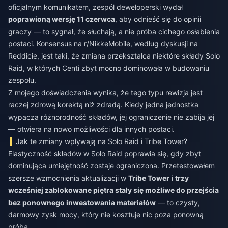
oficjalnym komunikatem, zespół deweloperski wydał
poprawioną wersję 11 czerwca
, aby odnieść się do opinii
graczy — to sygnał, że słuchają, a nie próba cichego osłabienia
postaci. Konsensus na r/NikkeMobile, według dyskusji na
Reddicie, jest taki, że zmiana przekształca niektóre składy Solo
Raid, w których Centi zbyt mocno dominowała w budowaniu
zespołu.
Z mojego doświadczenia wynika, że tego typu rewizja jest
raczej zdrową korektą niż zdradą. Kiedy jedna jednostka
wypacza różnorodność składów, jej ograniczenie nie zabija jej
— otwiera na nowo możliwości dla innych postaci.
Jak te zmiany wpływają na Solo Raid i Tribe Tower?
Elastyczność składów w Solo Raid poprawia się, gdy zbyt
dominująca umiejętność zostaje ograniczona. Przetestowałem
szersze wzmocnienia aktualizacji w
Tribe Tower
i
trzy
wcześniej zablokowane piętra stały się możliwe do przejścia
bez ponownego inwestowania materiałów
— to czysty,
darmowy zysk mocy, który nie kosztuje nic poza ponowną
próbą.