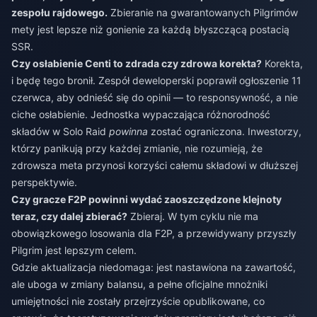
zespołu rajdowego.
Zbieranie na gwarantowanych Pilgrimów
mety jest lepsze niż gonienie za każdą błyszczącą postacią
SSR.
Czy osłabienie Centi to zdrada czy zdrowa korekta?
Korekta,
i będę tego bronił. Zespół deweloperski poprawił ogłoszenie 11
czerwca, aby odnieść się do opinii — to responsywność, a nie
ciche osłabienie. Jednostka wypaczająca różnorodność
składów w Solo Raid
powinna
zostać ograniczona. Inwestorzy,
którzy panikują przy każdej zmianie, nie rozumieją, że
zdrowsza meta przynosi korzyści całemu składowi w dłuższej
perspektywie.
Czy gracze F2P powinni wydać zaoszczędzone klejnoty
teraz, czy dalej zbierać?
Zbieraj. W tym cyklu nie ma
obowiązkowego losowania dla F2P, a przewidywany przyszły
Pilgrim jest lepszym celem.
Gdzie aktualizacja niedomaga: jest nastawiona na zawartość,
ale uboga w zmiany balansu, a pełne oficjalne mnożniki
umiejętności nie zostały przejrzyście opublikowane, co