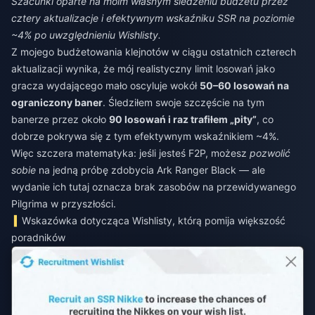
Szacunki oparte na moim własnym śledzeniu budżetu przez
cztery aktualizacje i efektywnym wskaźniku SSR na poziomie
~4% po uwzględnieniu Wishlisty.
Z mojego budżetowania klejnotów w ciągu ostatnich czterech
aktualizacji wynika, że mój realistyczny limit losowań jako
gracza wydającego mało oscyluje wokół
50–60 losowań na
ograniczony baner
. Śledziłem swoje szczęście na tym
banerze przez około
90 losowań i raz trafiłem „pity”
, co
dobrze pokrywa się z tym efektywnym wskaźnikiem ~4%.
Więc szczera matematyka: jeśli jesteś F2P, możesz
pozwolić
sobie
na jedną próbę zdobycia Ark Ranger Black — ale
wydanie ich tutaj oznacza brak zasobów na przewidywanego
Pilgrima w przyszłości.
Wskazówka dotycząca Wishlisty, którą pomija większość
poradników