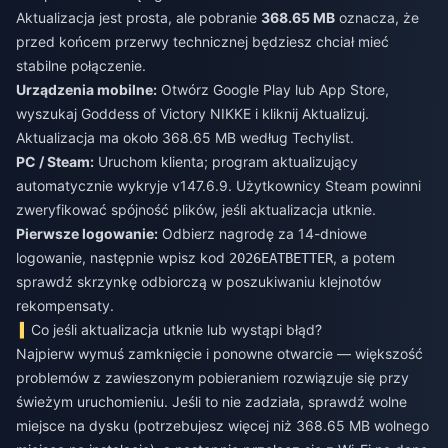
Aktualizacja jest prosta, ale pobranie
368.65 MB
oznacza, że
przed końcem przerwy technicznej będziesz chciał mieć
stabilne połączenie.
Urządzenia mobilne:
Otwórz Google Play lub App Store,
wyszukaj Goddess of Victory NIKKE i kliknij Aktualizuj.
Aktualizacja ma około 368.65 MB według Techylist.
PC / Steam:
Uruchom klienta; program aktualizujący
automatycznie wykryje v147.6.9. Użytkownicy Steam powinni
zweryfikować spójność plików, jeśli aktualizacja utknie.
Pierwsze logowanie:
Odbierz nagrodę za 14-dniowe
logowanie, następnie wpisz kod
, a potem
2026EATBETTER
sprawdź skrzynkę odbiorczą w poszukiwaniu klejnotów
rekompensaty.
Co jeśli aktualizacja utknie lub wystąpi błąd?
Najpierw wymuś zamknięcie i ponowne otwarcie — większość
problemów z zawieszonym pobieraniem rozwiązuje się przy
świeżym uruchomieniu. Jeśli to nie zadziała, sprawdź wolne
miejsce na dysku (potrzebujesz więcej niż 368.65 MB wolnego