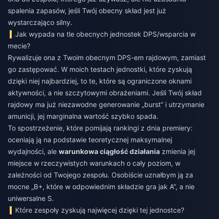
spalenia zapasów, jeśli Twój obecny skład jest już
wystarczająco silny.
Jak wypada na tle obecnych jednostek DPS/wsparcia w
mecie?
Rywalizuje ona z Twoim obecnym DPS-em rajdowym, zamiast
go zastępować. W moich testach jednostki, które zyskują
dzięki niej najbardziej, to te, które są ograniczone oknami
aktywności, a nie szczytowymi obrażeniami. Jeśli Twój skład
rajdowy ma już niezawodne generowanie „burst” i utrzymanie
amunicji, jej marginalna wartość szybko spada.
To spostrzeżenie, które pomijają rankingi z dnia premiery:
oceniają ją na podstawie teoretycznej maksymalnej
wydajności, ale
warunkowa ciągłość działania
zmienia jej
miejsce w rzeczywistych warunkach o cały poziom, w
zależności od Twojego zespołu. Osobiście uznałbym ją za
mocne „B+, które w odpowiednim składzie gra jak A”, a nie
uniwersalne S.
Które zespoły zyskują najwięcej dzięki tej jednostce?