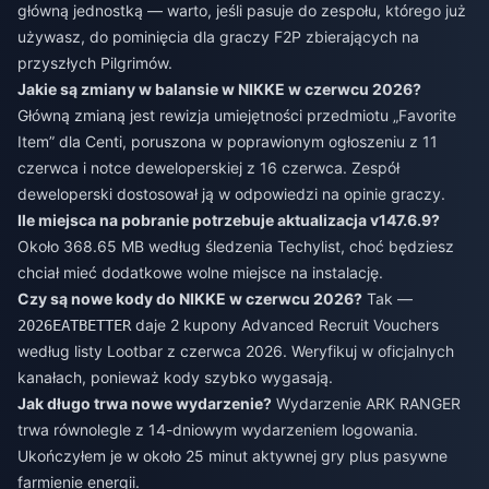
główną jednostką — warto, jeśli pasuje do zespołu, którego już
używasz, do pominięcia dla graczy F2P zbierających na
przyszłych Pilgrimów.
Jakie są zmiany w balansie w NIKKE w czerwcu 2026?
Główną zmianą jest rewizja umiejętności przedmiotu „Favorite
Item” dla Centi, poruszona w poprawionym ogłoszeniu z 11
czerwca i notce deweloperskiej z 16 czerwca. Zespół
deweloperski dostosował ją w odpowiedzi na opinie graczy.
Ile miejsca na pobranie potrzebuje aktualizacja v147.6.9?
Około 368.65 MB według śledzenia Techylist, choć będziesz
chciał mieć dodatkowe wolne miejsce na instalację.
Czy są nowe kody do NIKKE w czerwcu 2026?
Tak —
daje 2 kupony Advanced Recruit Vouchers
2026EATBETTER
według listy Lootbar z czerwca 2026. Weryfikuj w oficjalnych
kanałach, ponieważ kody szybko wygasają.
Jak długo trwa nowe wydarzenie?
Wydarzenie ARK RANGER
trwa równolegle z 14-dniowym wydarzeniem logowania.
Ukończyłem je w około 25 minut aktywnej gry plus pasywne
farmienie energii.