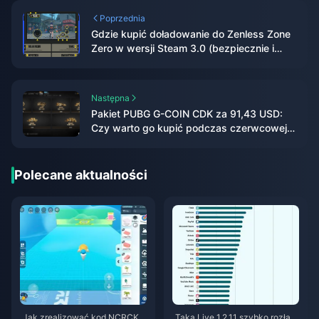
Poprzednia
Gdzie kupić doładowanie do Zenless Zone
Zero w wersji Steam 3.0 (bezpiecznie i
tanio)
Następna
Pakiet PUBG G-COIN CDK za 91,43 USD:
Czy warto go kupić podczas czerwcowej
podwójnej promocji w 2026 roku?
Polecane aktualności
Jak zrealizować kod NCRCKY
Taka Live 1.2.11 szybko rozład