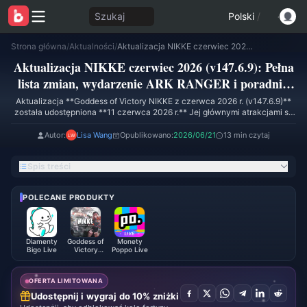
Szukaj
Polski
/
Strona główna
/
Aktualności
/
Aktualizacja NIKKE czerwiec 2026 (v147.6.9): Pełna lista zmian, wydarzenie ARK RANGER i poradnik do losowania
Aktualizacja NIKKE czerwiec 2026 (v147.6.9): Pełna
lista zmian, wydarzenie ARK RANGER i poradnik
do losowania
Aktualizacja **Goddess of Victory NIKKE z czerwca 2026 r. (v147.6.9)**
została udostępniona **11 czerwca 2026 r.** Jej głównymi atrakcjami są
nowa postać SSR **Ark Ranger Black**, w pełni udźwiękowione
wydarzenie fabularne **ARK RANGER**, **14-dniowe wydarzenie
Autor:
Lisa Wang
Opublikowano:
2026/06/21
13 min czytaj
logowania** oraz trzy nowe kostiumy. Według danych Techylist klient gry
waży **368,65 MB**, a opis w sklepie Google Play potwierdza, że
Spis treści
aktualizacja skupia się głównie na zawartości ARK RANGER oraz szeregu
usprawnień jakości rozgrywki (QoL).
POLECANE PRODUKTY
Diamenty
Goddess of
Monety
Bigo Live
Victory
Poppo Live
NIKKE
OFERTA LIMITOWANA
Udostępnij i wygraj do 10% zniżki