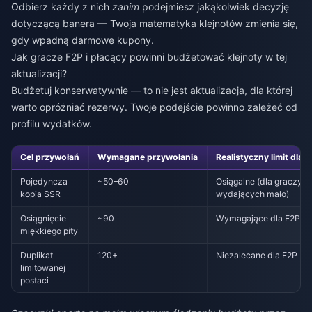
Odbierz każdy z nich
zanim
podejmiesz jakąkolwiek decyzję
dotyczącą banera — Twoja matematyka klejnotów zmienia się,
gdy wpadną darmowe kupony.
Jak gracze F2P i płacący powinni budżetować klejnoty w tej
aktualizacji?
Budżetuj konserwatywnie — to nie jest aktualizacja, dla której
warto opróżniać rezerwy. Twoje podejście powinno zależeć od
profilu wydatków.
Cel przywołań
Wymagane przywołania
Realistyczny limit dla 
Pojedyncza
~50–60
Osiągalne (dla graczy
kopia SSR
wydających mało)
Osiągnięcie
~90
Wymagające dla F2P
miękkiego pity
Duplikat
120+
Niezalecane dla F2P
limitowanej
postaci