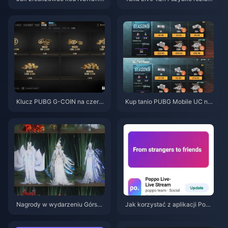
T8EF na darmowe Eggy Coins
owuje baterię po aktualizacji z
(sierpień 2026)
lipca 2026? Przyczyny i rozwi
ązania
Klucz PUBG G-COIN na czerw
Kup tanio PUBG Mobile UC na
iec 2026: Czy podwójna promo
kolaborację z Naruto Shippude
cja za 91,43 USD naprawdę si
n (lipiec 2026): koszty, najleps
ę opłaca?
ze pakiety i bezpieczne doład
owanie
Nagrody w wydarzeniu Górską
Jak korzystać z aplikacji Popp
Jesień w Where Winds Meet (li
o Live: Kompletny poradnik dla
piec 2026): pełna lista, waluta i
początkujących | Lipiec 2026