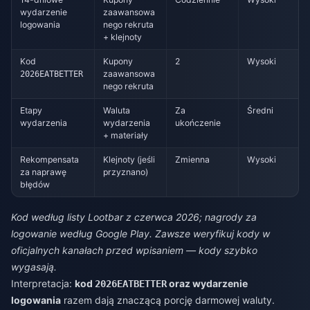
wydarzenie
zaawansowa
logowania
nego rekruta
+ klejnoty
Kod
Kupony
2
Wysoki
zaawansowa
2026EATBETTER
nego rekruta
Etapy
Waluta
Za
Średni
wydarzenia
wydarzenia
ukończenie
+ materiały
Rekompensata
Klejnoty (jeśli
Zmienna
Wysoki
za naprawę
przyznano)
błędów
Kod według listy Lootbar z czerwca 2026; nagrody za
logowanie według Google Play. Zawsze weryfikuj kody w
oficjalnych kanałach przed wpisaniem — kody szybko
wygasają.
Interpretacja:
kod
oraz wydarzenie
2026EATBETTER
logowania
razem dają znaczącą porcję darmowej waluty.