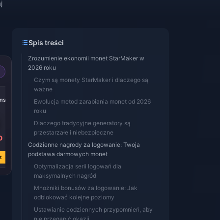
j
Spis treści
Zrozumienie ekonomii monet StarMaker w
2026 roku
Czym są monety StarMaker i dlaczego są
ważne
ns
Ewolucja metod zarabiania monet od 2026
roku
Dlaczego tradycyjne generatory są
przestarzałe i niebezpieczne
0
Codzienne nagrody za logowanie: Twoja
podstawa darmowych monet
z
Optymalizacja serii logowań dla
maksymalnych nagród
Mnożniki bonusów za logowanie: Jak
odblokować kolejne poziomy
Ustawianie codziennych przypomnień, aby
nie przegapić okazji