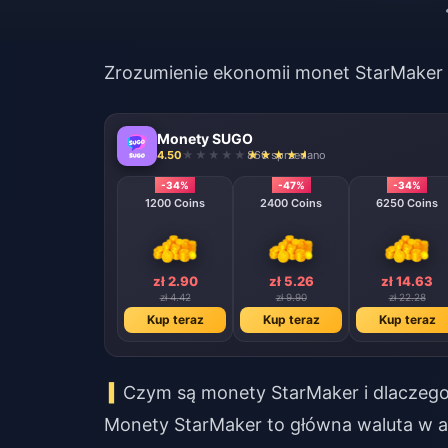
Zrozumienie ekonomii monet StarMaker
Monety SUGO
4.50
860 sprzedano
-34%
-47%
-34%
1200 Coins
2400 Coins
6250 Coins
zł 2.90
zł 5.26
zł 14.63
zł 4.42
zł 9.90
zł 22.28
Kup teraz
Kup teraz
Kup teraz
Czym są monety StarMaker i dlaczeg
Monety StarMaker to główna waluta w apl