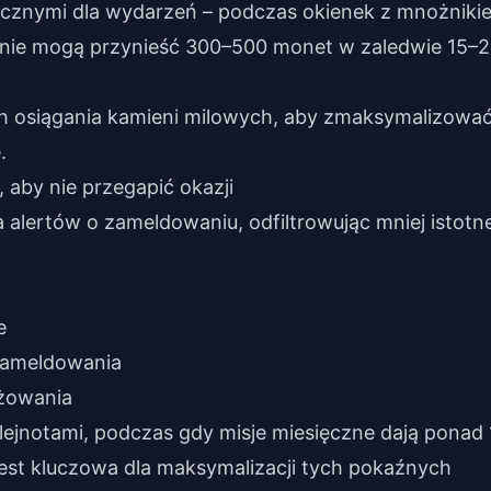
ficznymi dla wydarzeń – podczas okienek z mnożniki
zenie mogą przynieść 300–500 monet w zaledwie 15–
ch osiągania kamieni milowych, aby zmaksymalizowa
.
aby nie przegapić okazji
 alertów o zameldowaniu, odfiltrowując mniej istotn
e
zameldowania
żowania
ejnotami, podczas gdy misje miesięczne dają ponad 
est kluczowa dla maksymalizacji tych pokaźnych