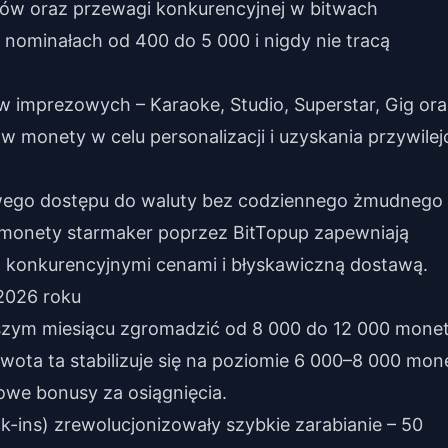
ów oraz przewagi konkurencyjnej w bitwach
nominałach od 400 do 5 000 i nigdy nie tracą
 imprezowych – Karaoke, Studio, Superstar, Gig ora
w monety w celu personalizacji i uzyskania przywile
wego dostępu do waluty bez codziennego żmudnego
monety starmaker
poprzez BitTopup zapewniają
z konkurencyjnymi cenami i błyskawiczną dostawą.
2026 roku
szym miesiącu zgromadzić od 8 000 do 12 000 mone
kwota ta stabilizuje się na poziomie 6 000–8 000 mon
owe bonusy za osiągnięcia.
-ins) zrewolucjonizowały szybkie zarabianie – 50