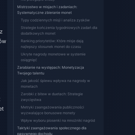
Mistrzostwo w misjach i zadaniach:
Systematyczne zbieranie monet
Typy codziennych misji i analiza zysków
Strategie kończenia tygodniowych zadań dla
z
dodatkowych monet
jów
Ranking priorytetów: Które misje dają
najlepszy stosunek monet do czasu
Ukryte nagrody monetowe w systemie
osiągnięć
Zarabianie na występach: Monetyzacja
Twojego talentu
Jak jakość śpiewu wpływa na nagrody w
monetach
Zarobki z bitew w duetach: Strategie
t
zwycięstwa
Metryki zaangażowania publiczności
et
wyzwalające bonusowe monety
Wpływ wyboru piosenki na mnożniki nagród
Taktyki zaangażowania społecznego dla
pasywnego dochodu