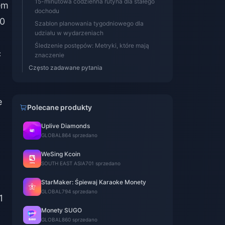
15-minutowa codzienna rutyna dla stałego
em
dochodu
20
Szablon planowania tygodniowego dla
udziału w wydarzeniach
Śledzenie postępów: Metryki, które mają
ć
znaczenie
Często zadawane pytania
e
Polecane produkty
Uplive Diamonds
GLOBAL
864 sprzedano
WeSing Kcoin
SOUTH EAST ASIA
701 sprzedano
StarMaker: Śpiewaj Karaoke Monety
GLOBAL
794 sprzedano
1
Monety SUGO
GLOBAL
860 sprzedano