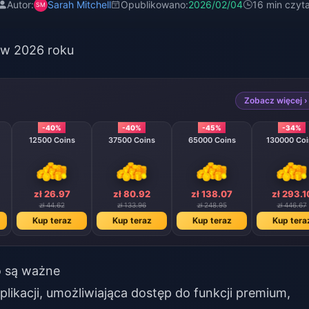
Autor:
Sarah Mitchell
Opublikowano:
2026/02/04
16 min czyta
 w 2026 roku
Zobacz więcej ›
-40%
-40%
-45%
-34%
12500 Coins
37500 Coins
65000 Coins
130000 Coi
zł 26.97
zł 80.92
zł 138.07
zł 293.1
zł 44.62
zł 133.96
zł 248.95
zł 446.67
Kup teraz
Kup teraz
Kup teraz
Kup tera
o są ważne
ikacji, umożliwiająca dostęp do funkcji premium,