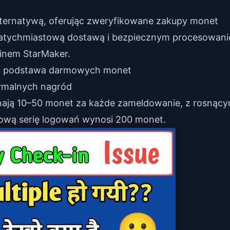
 alternatywą, oferując zweryfikowane zakupy monet
natychmiastową dostawą i bezpiecznym procesowan
minem StarMaker.
ja podstawa darmowych monet
symalnych nagród
ają 10–50 monet za każde zameldowanie, z rosnący
iową serię logowań wynosi 200 monet.