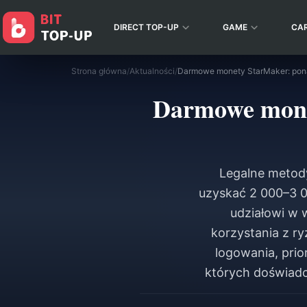
DIRECT TOP-UP
GAME
CA
Strona główna
/
Aktualności
/
Darmowe monet
Legalne metod
uzyskać 2 000–3 
udziałowi w 
korzystania z r
logowania, prio
których doświadc