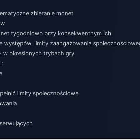
tematyczne zbieranie monet
ów
onet tygodniowo przy konsekwentnym ich
ie występów, limity zaangażowania społecznościowe
 w określonych trybach gry.
i:
e
spełnić limity społecznościowe
owania
bserwujących