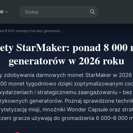
RD
Darmowe monety StarMaker: ponad 8 000 miesięcznie bez generatorów w 2026 roku
y StarMaker: ponad 8 000 m
generatorów w 2026 roku
y zdobywania darmowych monet StarMaker w 2026 
000 monet tygodniowo dzięki zoptymalizowanym co
wydarzeniach i strategicznemu zaangażowaniu – bez
yzykownych generatorów. Poznaj sprawdzone technik
rytetyzację misji, mnożniki Wonder Capsule oraz strat
zeni gracze używają do gromadzenia 6 000–8 000 m