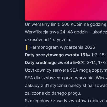
Uniwersalny limit: 500 KCoin na godzinę
Weryfikacja trwa 24-48 godzin – ukończ
okresów od 1 stycznia.
Harmonogram wydarzenia 2026
Daty szczytowego zwrotu 15%:
Daty średniego zwrotu 5-8%:
3-14, 17-2
Użytkownicy serwera SEA mogą zoptymal
SEA dla szybszego przetwarzania. Wiec
Zakupy z 31 stycznia należy sfinalizow
zaliczone do danego progu.
Szczegółowe zasady zwrotów i obliczen