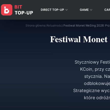
DIRECT TOP-UP
GAME
CA
Strona główna
/
Aktualności
/
Festiwal Monet
Styczniowy Fest
KCoin, przy c
stycznia. N
odblokowuje 
Strategiczne wyc
które odróż