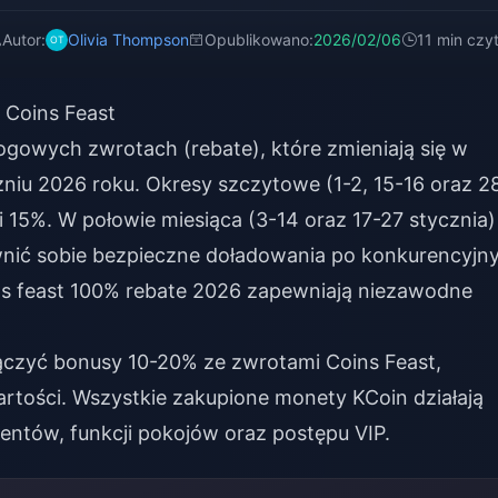
Autor:
Olivia Thompson
Opublikowano:
2026/02/06
11 min czyt
 Coins Feast
ogowych zwrotach (rebate), które zmieniają się w
zniu 2026 roku. Okresy szczytowe (1-2, 15-16 oraz 2
 15%. W połowie miesiąca (3-14 oraz 17-27 stycznia)
wnić sobie bezpieczne doładowania po konkurencyjn
s feast 100% rebate 2026
zapewniają niezawodne
ączyć bonusy 10-20% ze zwrotami Coins Feast,
rtości. Wszystkie zakupione monety KCoin działają
entów, funkcji pokojów oraz postępu VIP.