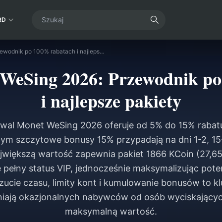
RD
Festiwal Monet WeSing 2026: Przewodnik po 100% rabatach i najlepsze pakiety
 WeSing 2026: Przewodnik p
i najlepsze pakiety
iwal Monet WeSing 2026 oferuje od 5% do 15% rabat
zym szczytowe bonusy 15% przypadają na dni 1-2, 15
ajwiększą wartość zapewnia pakiet 1866 KCoin (27,65
pełny status VIP, jednocześnie maksymalizując pote
zucie czasu, limity kont i kumulowanie bonusów to k
niają okazjonalnych nabywców od osób wyciskającyc
maksymalną wartość.