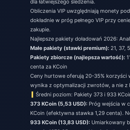
dla łatwiejszego śledzenia.
Obliczenia VIP uwzględniają monety po
dokładnie w próg pełnego VIP przy ceni
zakupie.
Najlepsze pakiety doładowań 2026: Anal
Małe pakiety (stawki premium):
Pakiety zbiorcze (najlepsza wartość):
1
centa za KCoin
Ceny hurtowe oferują 20-35% korzyści 
wynika z optymalizacji zwrotów, a nie 
Średni poziom: Pakiety 373 i 933 KCoi
373 KCoin (5,53 USD):
Próg wejścia w 
KCoin (efektywna stawka 1,29 centa). No
933 KCoin (13,83 USD):
Umiarkowany ba