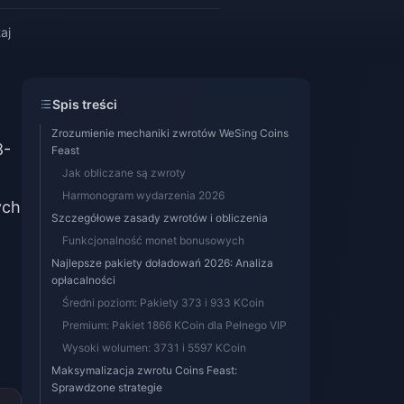
aj
Spis treści
Zrozumienie mechaniki zwrotów WeSing Coins
8-
Feast
Jak obliczane są zwroty
Harmonogram wydarzenia 2026
ych
Szczegółowe zasady zwrotów i obliczenia
Funkcjonalność monet bonusowych
Najlepsze pakiety doładowań 2026: Analiza
opłacalności
Średni poziom: Pakiety 373 i 933 KCoin
Premium: Pakiet 1866 KCoin dla Pełnego VIP
Wysoki wolumen: 3731 i 5597 KCoin
Maksymalizacja zwrotu Coins Feast:
Sprawdzone strategie