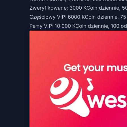
Zweryfikowane: 3000 KCoin dziennie, 5
Częściowy VIP: 6000 KCoin dziennie, 7
Pełny VIP: 10 000 KCoin dziennie, 100 o