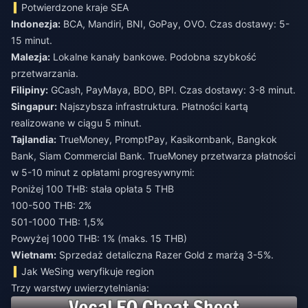
Potwierdzone kraje SEA
Indonezja:
BCA, Mandiri, BNI, GoPay, OVO. Czas dostawy: 5-
15 minut.
Malezja:
Lokalne kanały bankowe. Podobna szybkość
przetwarzania.
Filipiny:
GCash, PayMaya, BDO, BPI. Czas dostawy: 3-8 minut.
Singapur:
Najszybsza infrastruktura. Płatności kartą
realizowane w ciągu 5 minut.
Tajlandia:
TrueMoney, PromptPay, Kasikornbank, Bangkok
Bank, Siam Commercial Bank. TrueMoney przetwarza płatności
w 5-10 minut z opłatami progresywnymi:
Poniżej 100 THB: stała opłata 5 THB
100-500 THB: 2%
501-1000 THB: 1,5%
Powyżej 1000 THB: 1% (maks. 15 THB)
Wietnam:
Sprzedaż detaliczna Razer Gold z marżą 3-5%.
Jak WeSing weryfikuje region
Trzy warstwy uwierzytelniania: