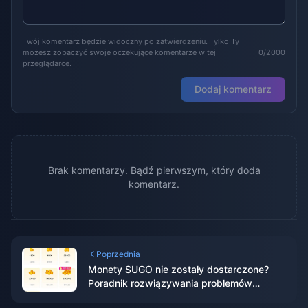
Twój komentarz będzie widoczny po zatwierdzeniu. Tylko Ty
możesz zobaczyć swoje oczekujące komentarze w tej
0/2000
przeglądarce.
Dodaj komentarz
Brak komentarzy. Bądź pierwszym, który doda
komentarz.
Poprzednia
Monety SUGO nie zostały dostarczone?
Poradnik rozwiązywania problemów
CodaPay 2026