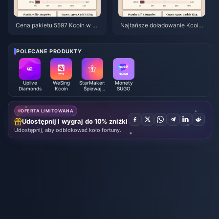
Cena pakietu 5597 Kcoin w We
Najtańsze doładowanie Kcoin
Sing po podwyżce o 5,5%: Szc
w WeSing po podwyżce cen o
zegółowa analiza wersji 8.2 (2
5,5% w 2026 roku: matematyk
026)
a, sprawdzone kanały, werdyk
POLECANE PRODUKTY
t
Uplive
WeSing
StarMaker:
Monety
Diamonds
Kcoin
Śpiewaj
SUGO
Karaoke
Monety
OFERTA LIMITOWANA
Udostępnij i wygraj do 10% zniżki
Udostępnij, aby odblokować koło fortuny.