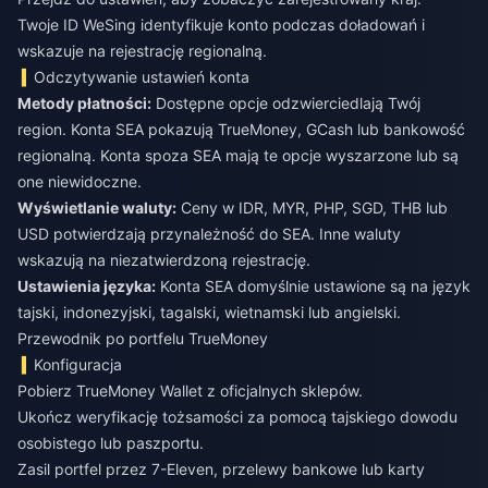
Twoje ID WeSing identyfikuje konto podczas doładowań i
wskazuje na rejestrację regionalną.
Odczytywanie ustawień konta
Metody płatności:
Dostępne opcje odzwierciedlają Twój
region. Konta SEA pokazują TrueMoney, GCash lub bankowość
regionalną. Konta spoza SEA mają te opcje wyszarzone lub są
one niewidoczne.
Wyświetlanie waluty:
Ceny w IDR, MYR, PHP, SGD, THB lub
USD potwierdzają przynależność do SEA. Inne waluty
wskazują na niezatwierdzoną rejestrację.
Ustawienia języka:
Konta SEA domyślnie ustawione są na język
tajski, indonezyjski, tagalski, wietnamski lub angielski.
Przewodnik po portfelu TrueMoney
Konfiguracja
Pobierz TrueMoney Wallet z oficjalnych sklepów.
Ukończ weryfikację tożsamości za pomocą tajskiego dowodu
osobistego lub paszportu.
Zasil portfel przez 7-Eleven, przelewy bankowe lub karty