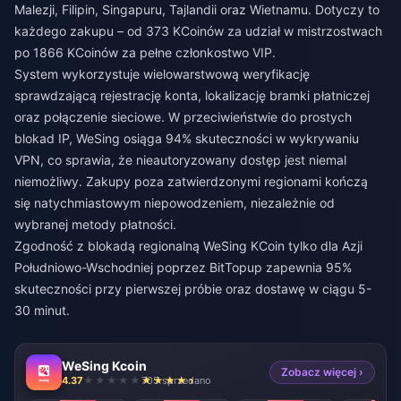
Malezji, Filipin, Singapuru, Tajlandii oraz Wietnamu. Dotyczy to
każdego zakupu – od 373 KCoinów za udział w mistrzostwach
po 1866 KCoinów za pełne członkostwo VIP.
System wykorzystuje wielowarstwową weryfikację
sprawdzającą rejestrację konta, lokalizację bramki płatniczej
oraz połączenie sieciowe. W przeciwieństwie do prostych
blokad IP, WeSing osiąga 94% skuteczności w wykrywaniu
VPN, co sprawia, że nieautoryzowany dostęp jest niemal
niemożliwy. Zakupy poza zatwierdzonymi regionami kończą
się natychmiastowym niepowodzeniem, niezależnie od
wybranej metody płatności.
Zgodność z
blokadą regionalną WeSing KCoin tylko dla Azji
Południowo-Wschodniej
poprzez BitTopup zapewnia 95%
skuteczności przy pierwszej próbie oraz dostawę w ciągu 5-
30 minut.
WeSing Kcoin
Zobacz więcej ›
4.37
705 sprzedano