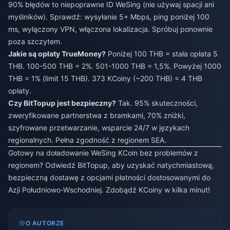
90% błędów to niepoprawne ID WeSing (nie używaj spacji ani
myślników). Sprawdź: wysyłanie 5+ Mbps, ping poniżej 100
ms, wyłączony VPN, włączona lokalizacja. Spróbuj ponownie
poza szczytem.
Jakie są opłaty TrueMoney?
Poniżej 100 THB = stała opłata 5
THB. 100-500 THB = 2%. 501-1000 THB = 1,5%. Powyżej 1000
THB = 1% (limit 15 THB). 373 KCoiny (~200 THB) = 4 THB
opłaty.
Czy BitTopup jest bezpieczny?
Tak. 95% skuteczności,
zweryfikowane partnerstwa z bramkami, 70% zniżki,
szyfrowane przetwarzanie, wsparcie 24/7 w językach
regionalnych. Pełna zgodność z regionem SEA.
Gotowy na doładowanie WeSing KCoin bez problemów z
regionem? Odwiedź BitTopup, aby uzyskać natychmiastową,
bezpieczną dostawę z opcjami płatności dostosowanymi do
Azji Południowo-Wschodniej. Zdobądź KCoiny w kilka minut!
O AUTORZE