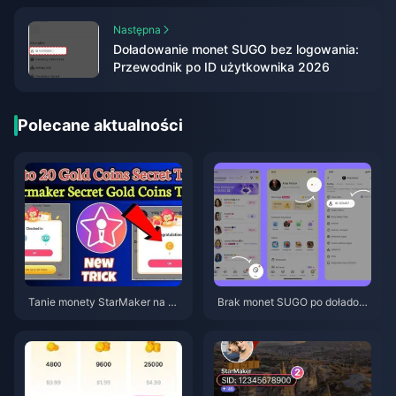
Następna
Doładowanie monet SUGO bez logowania:
Przewodnik po ID użytkownika 2026
Polecane aktualności
Tanie monety StarMaker na pr
Brak monet SUGO po doładow
zesłuchania do SupernovaX 2
aniu? Jak to naprawić i unikną
026 (12-23% taniej)
ć banów w 2026 roku