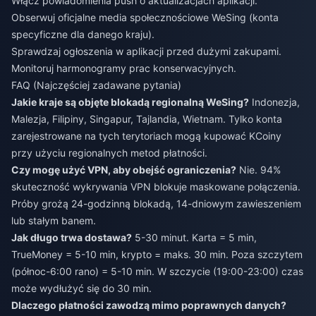
Włącz powiadomienia push o aktualizacjach aplikacji.
Obserwuj oficjalne media społecznościowe WeSing (konta
specyficzne dla danego kraju).
Sprawdzaj ogłoszenia w aplikacji przed dużymi zakupami.
Monitoruj harmonogramy prac konserwacyjnych.
FAQ (Najczęściej zadawane pytania)
Jakie kraje są objęte blokadą regionalną WeSing?
Indonezja,
Malezja, Filipiny, Singapur, Tajlandia, Wietnam. Tylko konta
zarejestrowane na tych terytoriach mogą kupować KCoiny
przy użyciu regionalnych metod płatności.
Czy mogę użyć VPN, aby obejść ograniczenia?
Nie. 94%
skuteczność wykrywania VPN blokuje maskowane połączenia.
Próby grożą 24-godzinną blokadą, 14-dniowym zawieszeniem
lub stałym banem.
Jak długo trwa dostawa?
5-30 minut. Karta = 5 min,
TrueMoney = 5-10 min, krypto = maks. 30 min. Poza szczytem
(północ-6:00 rano) = 5-10 min. W szczycie (19:00-23:00) czas
może wydłużyć się do 30 min.
Dlaczego płatności zawodzą mimo poprawnych danych?