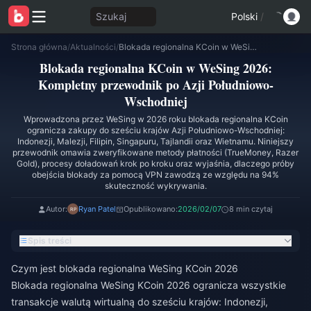
Szukaj
Polski
/
Strona główna
/
Aktualności
/
Blokada regionalna KCoin w WeSing 2026: Kompletny przewodnik po Azji Południowo-Wschodniej
Blokada regionalna KCoin w WeSing 2026:
Kompletny przewodnik po Azji Południowo-
Wschodniej
Wprowadzona przez WeSing w 2026 roku blokada regionalna KCoin
ogranicza zakupy do sześciu krajów Azji Południowo-Wschodniej:
Indonezji, Malezji, Filipin, Singapuru, Tajlandii oraz Wietnamu. Niniejszy
przewodnik omawia zweryfikowane metody płatności (TrueMoney, Razer
Gold), procesy doładowań krok po kroku oraz wyjaśnia, dlaczego próby
obejścia blokady za pomocą VPN zawodzą ze względu na 94%
skuteczność wykrywania.
Autor:
Ryan Patel
Opublikowano:
2026/02/07
8 min czytaj
Spis treści
Czym jest blokada regionalna WeSing KCoin 2026
Blokada regionalna WeSing KCoin 2026 ogranicza wszystkie
transakcje walutą wirtualną do sześciu krajów: Indonezji,