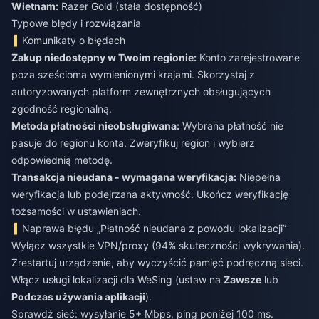
Wietnam:
Razer Gold (stała dostępność)
Typowe błędy i rozwiązania
Komunikaty o błędach
Zakup niedostępny w Twoim regionie:
Konto zarejestrowane
poza sześcioma wymienionymi krajami. Skorzystaj z
autoryzowanych platform zewnętrznych obsługujących
zgodność regionalną.
Metoda płatności nieobsługiwana:
Wybrana płatność nie
pasuje do regionu konta. Zweryfikuj region i wybierz
odpowiednią metodę.
Transakcja nieudana - wymagana weryfikacja:
Niepełna
weryfikacja lub podejrzana aktywność. Ukończ weryfikację
tożsamości w ustawieniach.
Naprawa błędu „Płatność nieudana z powodu lokalizacji”
Wyłącz wszystkie VPN/proxy (94% skuteczności wykrywania).
Zrestartuj urządzenie, aby wyczyścić pamięć podręczną sieci.
Włącz usługi lokalizacji dla WeSing (ustaw na
Zawsze
lub
Podczas używania aplikacji
).
Sprawdź sieć: wysyłanie 5+ Mbps, ping poniżej 100 ms.