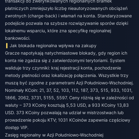
transakcji do zweryfikowanych regionalnych bramek
płatniczych zmniejszyło liczbę nieautoryzowanych obciążeń
zwrotnych (charge-back) i włamań na konta. Standaryzowane
podejście pozwala na szybsze rozwiązywanie sporów dzięki
lokalnemu wsparciu, które zna specyfikę regionalnej
bankowości.
Jak blokada regionalna wpływa na zakupy
Gracze napotykają natychmiastowe blokady, gdy region ich
konta nie zgadza się z zatwierdzonymi terytoriami. System
waliduje trzy czynniki: kraj rejestracji konta, pochodzenie
metody płatności oraz lokalizację połączenia. Wszystkie trzy
muszą być zgodne z parametrami Azji Południowo-Wschodniej.
Nominały KCoin: 21, 37, 52, 103, 112, 187, 373, 515, 933, 1031,
1866, 2062, 3731, 5155, 5597. Ceny różnią się w zależności od
waluty – 373 KCoiny kosztują 5,53 USD, a 933 KCoiny 13,83
USD. 373 KCoiny pozwalają na udział w mistrzostwach lub
prowadzenie pokoju KTV; 1031 KCoinów zapewnia częściowy
dostęp VIP.
Zasięg regionalny w Azji Południowo-Wschodniej