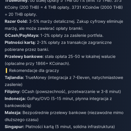
TrueMoney:
od stałej opłaty 5 THB do 1% (limit 15 THB). 373
KCoiny (200 THB) = 4 THB opłaty. 3731 KCoinów (2000 THB)
= 20 THB opłaty.
Razer Gold:
3-5% marży detalicznej. Zakup cyfrowy eliminuje
marżę, ale może zawierać opłaty bramki.
GCash/PayMaya:
1-2% opłaty za zasilenie portfela.
Płatności kartą:
2-3% opłaty za transakcje zagraniczne
pobierane przez banki.
Przelewy bankowe:
stała opłata 25-50 w lokalnej walucie
(opłacalne przy 1866+ KCoinach).
Rekomendacje dla graczy
Tajlandia:
TrueMoney (integracja z 7-Eleven, natychmiastowe
zasilenie)
Filipiny:
GCash (powszechność, przetwarzanie w 3-8 minut)
Indonezja:
GoPay/OVO (5-15 minut, płynna integracja z
bankowością)
Malezja:
Bezpośrednie przelewy bankowe (niezawodne mimo
dłuższego czasu)
Singapur:
Płatności kartą (5 minut, solidna infrastruktura)