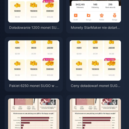
Doładowanie 1200 monet SUG
Monety StarMaker nie dotarły
O w cenie resellerskiej 0,75 US
po dokonaniu płatności? Porad
D (stan na czerwiec 2026 r.)
nik naprawy i odzyskiwania –
czerwiec 2026
Pakiet 6250 monet SUGO w ce
Ceny doładowań monet SUGO
nie resellerskiej 3,77 USD: czy
w czerwcu 2026: Czy resellerz
warto? (czerwiec 2026)
y są rzeczywiście tańsi niż ofi
cjalne źródła?