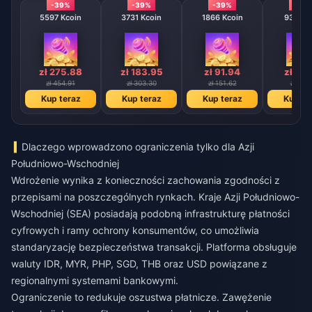
-39%
-39%
-39%
-39
5597 Kcoin
3731 Kcoin
1866 Kcoin
933 Kc
zł 275.88
zł 183.95
zł 91.94
zł 45
zł 454.91
zł 303.30
zł 151.62
zł 75.
Kup teraz
Kup teraz
Kup teraz
Kup te
Dlaczego wprowadzono ograniczenia tylko dla Azji
Południowo-Wschodniej
Wdrożenie wynika z konieczności zachowania zgodności z
przepisami na poszczególnych rynkach. Kraje Azji Południowo-
Wschodniej (SEA) posiadają podobną infrastrukturę płatności
cyfrowych i ramy ochrony konsumentów, co umożliwia
standaryzację bezpieczeństwa transakcji. Platforma obsługuje
waluty IDR, MYR, PHP, SGD, THB oraz USD powiązane z
regionalnymi systemami bankowymi.
Ograniczenie to redukuje oszustwa płatnicze. Zawężenie