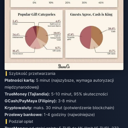
Szybkość przetwarzania
Płatności kartą:
5 minut (najszybsze, wymaga autoryzacji
międzynarodowej)
TrueMoney (Tajlandia):
5-10 minut, 95% skuteczności
GCash/PayMaya (Filipiny):
3-8 minut
Kryptowaluty:
maks. 30 minut (potwierdzenie blockchain)
Przelewy bankowe:
1-4 godziny (najwolniejsze)
Podział opłat