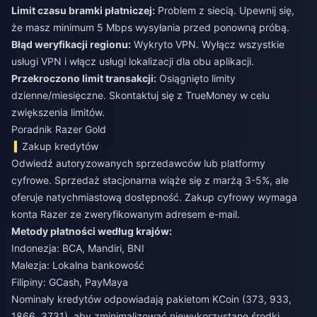
Limit czasu bramki płatniczej:
Problem z siecią. Upewnij się,
że masz minimum 5 Mbps wysyłania przed ponowną próbą.
Błąd weryfikacji regionu:
Wykryto VPN. Wyłącz wszystkie
usługi VPN i włącz usługi lokalizacji dla obu aplikacji.
Przekroczono limit transakcji:
Osiągnięto limity
dzienne/miesięczne. Skontaktuj się z TrueMoney w celu
zwiększenia limitów.
Poradnik Razer Gold
Zakup kredytów
Odwiedź autoryzowanych sprzedawców lub platformy
cyfrowe. Sprzedaż stacjonarna wiąże się z marżą 3-5%, ale
oferuje natychmiastową dostępność. Zakup cyfrowy wymaga
konta Razer ze zweryfikowanym adresem e-mail.
Metody płatności według krajów:
Indonezja: BCA, Mandiri, BNI
Malezja: Lokalna bankowość
Filipiny: GCash, PayMaya
Nominały kredytów odpowiadają pakietom KCoin (373, 933,
1866, 3731), aby zminimalizować niewykorzystane środki.