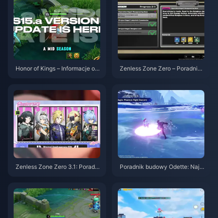
Honor of Kings – Informacje o a
Zenless Zone Zero – Poradnik
ktualizacji S15.a | Sierpień 202
do Operacji Bajgiel | Sierpień 2
6
026
Zenless Zone Zero 3.1: Poradni
Poradnik budowy Odette: Najle
k wyboru darmowego agenta |
psze bronie, artefakty i drużyn
Sierpień 2026
y | Sierpień 2026