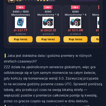
4.14
579 sprzedano
-16%
-16%
-16%
-16%
6480 + 1600
8080
8080
808
Monochromes
Monochrome * 8
Monochrome * 4
Monochrom
zł 327.77
zł 2622.12
zł 1311.06
zł 655
zł 389.04
zł 3112.29
zł 1556.14
zł 778.
Kup teraz
Kup teraz
Kup teraz
Kup te
Jaka jest dokładna data i godzina premiery w różnych
strefach czasowych?
ZZZ działa na ujednoliconym serwerze globalnym, więc gra
odblokowuje się w tym samym momencie na całym świecie,
gdy kończy się konserwacja wersji 3.0. Zazwyczaj przypada
to na wczesne godziny poranne czasu UTC. Sprawdź poniższą
tabelę, aby przeliczyć czas na swoją lokalną strefę —
większość postów o premierze całkowicie pomija tę kwestię,
przez co gracze często są zaskoczeni w dniu debiutu.