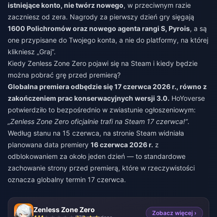
istniejące konto, nie twórz nowego
, w przeciwnym razie
zaczniesz od zera. Nagrody za pierwszy dzień gry sięgają
1600 Polichromów oraz nowego agenta rangi S, Pyrois
, a są
one przypisane do Twojego konta, a nie do platformy, na której
klikniesz „Graj”.
Kiedy Zenless Zone Zero pojawi się na Steam i kiedy będzie
można pobrać grę przed premierą?
Globalna premiera odbędzie się 17 czerwca 2026 r., równo z
zakończeniem prac konserwacyjnych wersji 3.0.
HoYoverse
potwierdziło to bezpośrednio w zwiastunie ogłoszeniowym:
„Zenless Zone Zero oficjalnie trafi na Steam 17 czerwca!”
.
Według stanu na 15 czerwca, na stronie Steam widniała
planowana data premiery
16 czerwca 2026 r.
z
odblokowaniem za około jeden dzień — to standardowe
zachowanie strony przed premierą, które w rzeczywistości
oznacza globalny termin 17 czerwca.
Zenless Zone Zero
Zobacz więcej ›