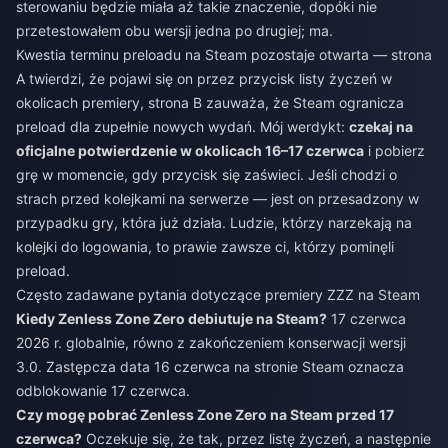
sterowaniu będzie miała aż takie znaczenie, dopóki nie
przetestowałem obu wersji jedna po drugiej; ma.
Kwestia terminu preloadu na Steam pozostaje otwarta — strona
A twierdzi, że pojawi się on przez przycisk listy życzeń w
okolicach premiery, strona B zauważa, że Steam ogranicza
preload dla zupełnie nowych wydań. Mój werdykt:
czekaj na
oficjalne potwierdzenie w okolicach 16–17 czerwca
i pobierz
grę w momencie, gdy przycisk się zaświeci. Jeśli chodzi o
strach przed kolejkami na serwerze — jest on przesadzony w
przypadku gry, która już działa. Ludzie, którzy narzekają na
kolejki do logowania, to prawie zawsze ci, którzy pominęli
preload.
Często zadawane pytania dotyczące premiery ZZZ na Steam
Kiedy Zenless Zone Zero debiutuje na Steam?
17 czerwca
2026 r. globalnie, równo z zakończeniem konserwacji wersji
3.0. Zastępcza data 16 czerwca na stronie Steam oznacza
odblokowanie 17 czerwca.
Czy mogę pobrać Zenless Zone Zero na Steam przed 17
czerwca?
Oczekuje się, że tak, przez listę życzeń, a następnie