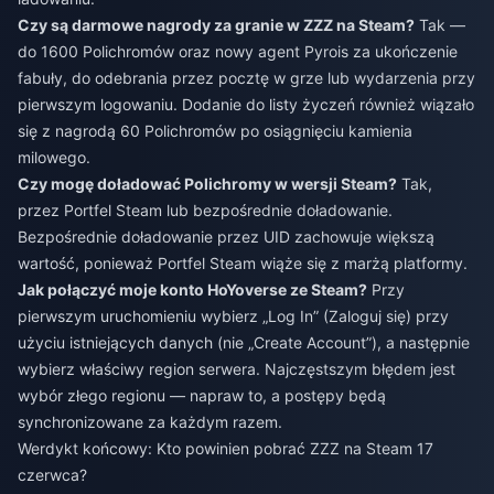
Czy są darmowe nagrody za granie w ZZZ na Steam?
Tak —
do 1600 Polichromów oraz nowy agent Pyrois za ukończenie
fabuły, do odebrania przez pocztę w grze lub wydarzenia przy
pierwszym logowaniu. Dodanie do listy życzeń również wiązało
się z nagrodą 60 Polichromów po osiągnięciu kamienia
milowego.
Czy mogę doładować Polichromy w wersji Steam?
Tak,
przez Portfel Steam lub bezpośrednie doładowanie.
Bezpośrednie doładowanie przez UID zachowuje większą
wartość, ponieważ Portfel Steam wiąże się z marżą platformy.
Jak połączyć moje konto HoYoverse ze Steam?
Przy
pierwszym uruchomieniu wybierz „Log In” (Zaloguj się) przy
użyciu istniejących danych (nie „Create Account”), a następnie
wybierz właściwy region serwera. Najczęstszym błędem jest
wybór złego regionu — napraw to, a postępy będą
synchronizowane za każdym razem.
Werdykt końcowy: Kto powinien pobrać ZZZ na Steam 17
czerwca?