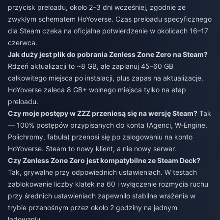
przycisk preloadu, około 2–3 dni wcześniej, zgodnie ze
zwykłym schematem HoYoverse. Czas preloadu specyficznego
dla Steam czeka na oficjalne potwierdzenie w okolicach 16–17
czerwca.
Jak duży jest plik do pobrania Zenless Zone Zero na Steam?
Rdzeń aktualizacji to ~8 GB, ale zaplanuj 45–60 GB
całkowitego miejsca po instalacji, plus zapas na aktualizacje.
HoYoverse zaleca 8 GB+ wolnego miejsca tylko na etap
preloadu.
Czy moje postępy w ZZZ przeniosą się na wersję Steam?
Tak
— 100% postępów przypisanych do konta (Agenci, W-Engine,
Polichromy, fabuła) przenosi się po zalogowaniu na konto
HoYoverse. Steam to nowy klient, a nie nowy serwer.
Czy Zenless Zone Zero jest kompatybilne ze Steam Deck?
Tak, grywalne przy odpowiednich ustawieniach. W testach
zablokowanie liczby klatek na 60 i wyłączenie rozmycia ruchu
przy średnich ustawieniach zapewniło stabilne wrażenia w
trybie przenośnym przez około 2 godziny na jednym
ładowaniu.