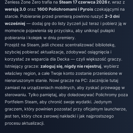
Zenless Zone Zero trafia na
Steam 17 czerwca 2026 r.
wraz z
wersją 3.0
oraz
1600 Polichromami i Pyrois
czekającymi na
starcie. Pobieranie przed premierą powinno ruszyć
2–3 dni
wcześniej
— dodaj grę do listy życzeń już teraz i pobierz ją w
momencie pojawienia się przycisku, aby uniknąć pułapki
pobierania i kolejek w dniu premiery.
Przejdź na Steam, jeśli chcesz scentralizować bibliotekę,
szybciej pobierać aktualizacje, zdobywać osiągnięcia i
korzystać ze wsparcia dla Decka — czyli większość graczy.
Istniejący gracze:
zaloguj się, nigdy nie rejestruj
, wybierz
właściwy region, a całe Twoje konto zostanie przeniesione w
nienaruszonym stanie. Nowi gracze na PC: zacznijcie tutaj
zamiast na urządzeniach mobilnych, aby zyskać przewagę w
sterowaniu. Tylko pamiętaj, aby doładowywać Polichromy poza
Portfelem Steam, aby chronić swoje wydatki. Jedynym
graczem, który powinien pozostać przy oficjalnym launcherze,
jest ten, który chce zerowej nakładki i jak najprostszego
procesu aktualizacji.