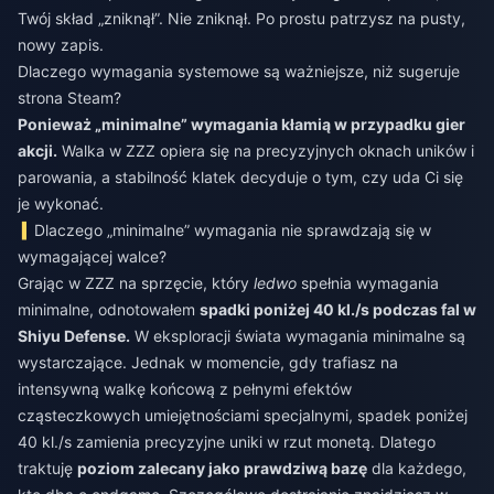
Twój skład „zniknął”. Nie zniknął. Po prostu patrzysz na pusty,
nowy zapis.
Dlaczego wymagania systemowe są ważniejsze, niż sugeruje
strona Steam?
Ponieważ „minimalne” wymagania kłamią w przypadku gier
akcji.
Walka w ZZZ opiera się na precyzyjnych oknach uników i
parowania, a stabilność klatek decyduje o tym, czy uda Ci się
je wykonać.
Dlaczego „minimalne” wymagania nie sprawdzają się w
wymagającej walce?
Grając w ZZZ na sprzęcie, który
ledwo
spełnia wymagania
minimalne, odnotowałem
spadki poniżej 40 kl./s podczas fal w
Shiyu Defense.
W eksploracji świata wymagania minimalne są
wystarczające. Jednak w momencie, gdy trafiasz na
intensywną walkę końcową z pełnymi efektów
cząsteczkowych umiejętnościami specjalnymi, spadek poniżej
40 kl./s zamienia precyzyjne uniki w rzut monetą. Dlatego
traktuję
poziom zalecany jako prawdziwą bazę
dla każdego,