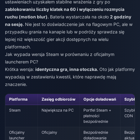
ustawieniach uzyskałem stabilne wrażenia z gry po
zablokowaniu liczby klatek na 60 i wyłączeniu rozmycia
ruchu (motion blur).
Bateria wystarczała na około
2 godziny
na sesję.
Nie jest to doświadczenie jak na flagowym PC, ale w
przypadku grania na kanapie lub w podróży sprawdza się
lepiej niż większość gier akcji dostępnych na wielu
platformach.
Jak wypada wersja Steam w porównaniu z oficjalnym
launcherem PC?
Krótka wersja:
identyczna gra, inna otoczka.
Oto jak platformy
wypadają w zestawieniu kwestii, które naprawdę mają
znaczenie.
Platforma
Zasięg odbiorców
Opcje doładowań
Szybkość
Steam
Największa na PC
Portfel Steam +
Szybko 
płatności
CDN
bezpośrednie
Oficjalny
Oficjalny
Bezpośrednie
Bezpośr
launcher
doładowanie
aktualiz