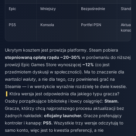
Epic
Mniejszy
Bezpośrednie
Standar
PS5
Konsola
Portfel PSN
Aktualiz
konsolo
Ukrytym kosztem jest prowizja platformy. Steam pobiera
stopniowaną opłatę rzędu ~20–30%
w porównaniu do niższej
prowizji Epic Games Store wynoszącej
~12%
(co jest
przedmiotem dyskusji w społeczności). Ma to znaczenie dla
wartości waluty
, a nie dla tego, czy powinieneś grać na
Steamie — i w werdykcie wyraźnie rozdzielę te dwie kwestie.
Która wersja jest odpowiednia dla jakiego typu gracza?
Osoby porządkujące bibliotekę i łowcy osiągnięć:
Steam.
Gracze, którzy chcą najprostszego procesu aktualizacji bez
żadnych nakładek:
oficjalny launcher.
Gracze preferujący
kontroler i kanapę:
PS5.
Wszystkie trzy wersje odczytują to
samo konto, więc jest to kwestia preferencji, a nie