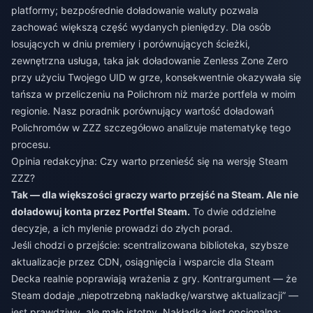
platformy; bezpośrednie doładowanie waluty pozwala
zachować większą część wydanych pieniędzy. Dla osób
losujących w dniu premiery i porównujących ścieżki,
zewnętrzna usługa, taka jak
doładowanie Zenless Zone Zero
przy użyciu Twojego UID w grze, konsekwentnie okazywała się
tańsza w przeliczeniu na Polichrom niż marże portfela w moim
regionie. Nasz poradnik porównujący wartość doładowań
Polichromów w ZZZ szczegółowo analizuje matematykę tego
procesu.
Opinia redakcyjna: Czy warto przenieść się na wersję Steam
ZZZ?
Tak — dla większości graczy warto przejść na Steam. Ale nie
doładowuj konta przez Portfel Steam.
To dwie oddzielne
decyzje, a ich mylenie prowadzi do złych porad.
Jeśli chodzi o przejście: scentralizowana biblioteka, szybsze
aktualizacje przez CDN, osiągnięcia i wsparcie dla Steam
Decka realnie poprawiają wrażenia z gry. Kontrargument — że
Steam dodaje „niepotrzebną nakładkę/warstwę aktualizacji” —
jest prawdziwy, ale mało istotny. Nakładka jest opcjonalna;