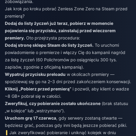
zobowiązania.
Jak krok po kroku pobrać Zenless Zone Zero na Steam przed
premierą?
Dodaj do listy życzeń już teraz, pobierz w momencie
pojawienia się przycisku, zainstaluj przed wieczorem
premiery.
Oto przejrzysta procedura:
Dodaj stronę sklepu Steam do listy życzeń.
To uruchomi
powiadomienie o premierze i włączy Cię do kampanii nagród
za listę życzeń (60 Polichromów po osiągnięciu 300 tys.
zapisów, zgodnie z oficjalną kampanią).
Wypatruj przycisku preloadu
w okolicach premiery —
spodziewaj się go na 2–3 dni przed zakończeniem konserwacji.
Kliknij „Pobierz przed premierą”
i pozwól, aby klient o wadze
~8 GB+ pobrał się w całości.
Zweryfikuj, czy pobieranie zostało ukończone
(brak statusu
„w kolejce” lub „wstrzymano”).
Uruchom grę 17 czerwca
, gdy serwery zostaną otwarte —
będziesz grać, podczas gdy inni będą jeszcze pobierać pliki.
Jak zweryfikować pobieranie i uniknąć kolejek w dniu