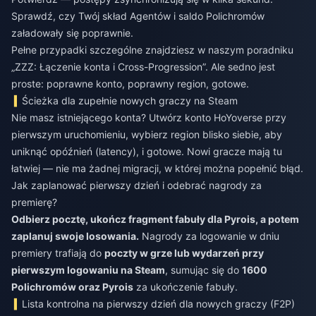
Sprawdź, czy Twój skład Agentów i saldo Polichromów
załadowały się poprawnie.
Pełne przypadki szczególne znajdziesz w naszym poradniku
„ZZZ: Łączenie konta i Cross-Progression”. Ale sedno jest
proste: poprawne konto, poprawny region, gotowe.
Ścieżka dla zupełnie nowych graczy na Steam
Nie masz istniejącego konta? Utwórz konto HoYoverse przy
pierwszym uruchomieniu, wybierz region blisko siebie, aby
uniknąć opóźnień (latency), i gotowe. Nowi gracze mają tu
łatwiej — nie ma żadnej migracji, w której można popełnić błąd.
Jak zaplanować pierwszy dzień i odebrać nagrody za
premierę?
Odbierz pocztę, ukończ fragment fabuły dla Pyrois, a potem
zaplanuj swoje losowania.
Nagrody za logowanie w dniu
premiery trafiają do
poczty w grze lub wydarzeń przy
pierwszym logowaniu na Steam
, sumując się do
1600
Polichromów oraz Pyrois
za ukończenie fabuły.
Lista kontrolna na pierwszy dzień dla nowych graczy (F2P)