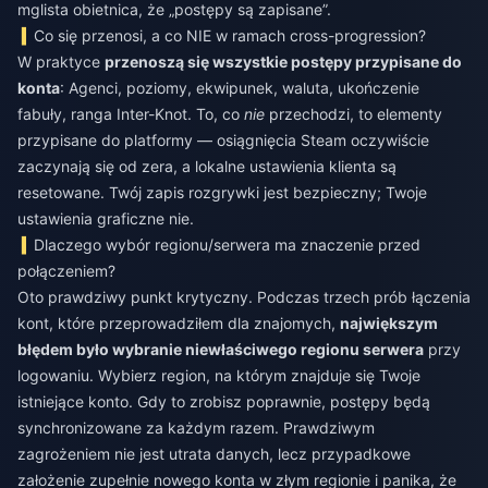
mglista obietnica, że „postępy są zapisane”.
Co się przenosi, a co NIE w ramach cross-progression?
W praktyce
przenoszą się wszystkie postępy przypisane do
konta
: Agenci, poziomy, ekwipunek, waluta, ukończenie
fabuły, ranga Inter-Knot. To, co
nie
przechodzi, to elementy
przypisane do platformy — osiągnięcia Steam oczywiście
zaczynają się od zera, a lokalne ustawienia klienta są
resetowane. Twój zapis rozgrywki jest bezpieczny; Twoje
ustawienia graficzne nie.
Dlaczego wybór regionu/serwera ma znaczenie przed
połączeniem?
Oto prawdziwy punkt krytyczny. Podczas trzech prób łączenia
kont, które przeprowadziłem dla znajomych,
największym
błędem było wybranie niewłaściwego regionu serwera
przy
logowaniu. Wybierz region, na którym znajduje się Twoje
istniejące konto. Gdy to zrobisz poprawnie, postępy będą
synchronizowane za każdym razem. Prawdziwym
zagrożeniem nie jest utrata danych, lecz przypadkowe
założenie zupełnie nowego konta w złym regionie i panika, że