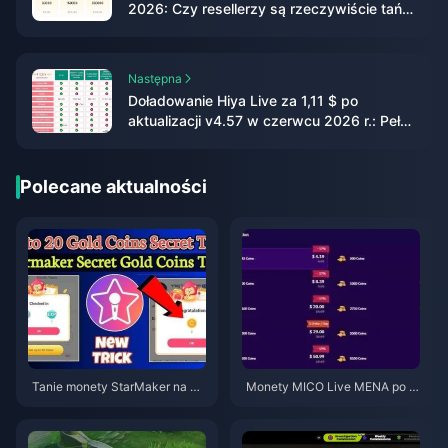
2026: Czy resellerzy są rzeczywiście tańsi
niż oficjalne źródła?
Następna
Doładowanie Hiya Live za 1,11 $ po
aktualizacji v4.57 w czerwcu 2026 r.: Pełny
przewodnik
Polecane aktualności
Tanie monety StarMaker na pr
Monety MICO Live MENA po w
zesłuchania do SupernovaX 2
ersji v5.2: Najtańsze oferty 202
026 (12-23% taniej)
6