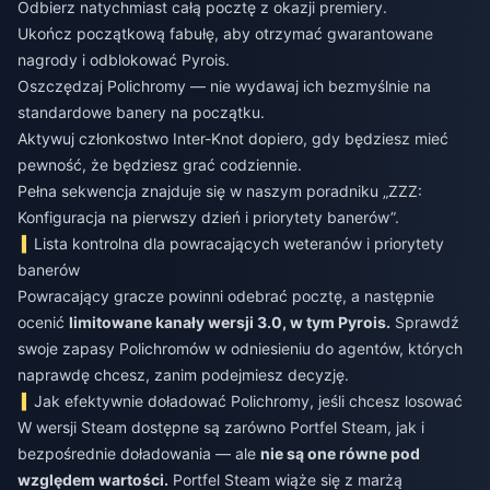
Odbierz natychmiast całą pocztę z okazji premiery.
Ukończ początkową fabułę, aby otrzymać gwarantowane
nagrody i odblokować Pyrois.
Oszczędzaj Polichromy — nie wydawaj ich bezmyślnie na
standardowe banery na początku.
Aktywuj członkostwo Inter-Knot dopiero, gdy będziesz mieć
pewność, że będziesz grać codziennie.
Pełna sekwencja znajduje się w naszym poradniku „ZZZ:
Konfiguracja na pierwszy dzień i priorytety banerów”.
Lista kontrolna dla powracających weteranów i priorytety
banerów
Powracający gracze powinni odebrać pocztę, a następnie
ocenić
limitowane kanały wersji 3.0, w tym Pyrois.
Sprawdź
swoje zapasy Polichromów w odniesieniu do agentów, których
naprawdę chcesz, zanim podejmiesz decyzję.
Jak efektywnie doładować Polichromy, jeśli chcesz losować
W wersji Steam dostępne są zarówno Portfel Steam, jak i
bezpośrednie doładowania — ale
nie są one równe pod
względem wartości.
Portfel Steam wiąże się z marżą