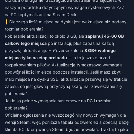
kto dba o endgame. Szczegółowe dostrajanie znajdziesz w
naszym poradniku dotyczącym wymagań systemowych ZZZ
na PC i optymalizacji na Steam Deck.
Dlaczego ilość miejsca na dysku jest ważniejsza niż podany
rozmiar pobierania?
Pobieranie aktualizacji to około 8 GB, ale
zaplanuj 45–60 GB
całkowitego miejsca
po instalacji, plus zapas na każdą
przyszłą aktualizację. HoYoverse zaleca
8 GB+ wolnego
miejsca tylko na etap preloadu
— a to jeszcze przed
rozpakowaniem plików. Aktualizacje tymczasowo wymagają
podwójnej ilości miejsca podczas instalacji. Jeśli masz zbyt
mało miejsca na dysku SSD, aktualizacje przerwą się w trakcie
zapisu, co jest główną przyczyną skarg na „zawieszanie się
pobierania”.
Jakie są pełne wymagania systemowe na PC i rozmiar
pobierania?
Oficjalne ogłoszenia nie wyszczególniły nowych wymagań dla
wersji Steam, więc poniższa tabela odzwierciedla obecną bazę
klienta PC, którą wersja Steam będzie powielać. Traktuj to jako