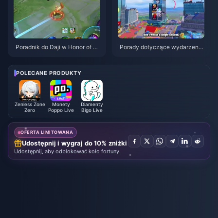
Poradnik do Daji w Honor of Ki
Porady dotyczące wydarzenia
ngs: 10 najlepszych trików | si
PUBG Mobile z motywem Spid
erpień 2026
er-Mana | sierpień 2026
POLECANE PRODUKTY
Zenless Zone
Monety
Diamenty
Zero
Poppo Live
Bigo Live
OFERTA LIMITOWANA
Udostępnij i wygraj do 10% zniżki
Udostępnij, aby odblokować koło fortuny.