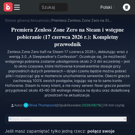
Szukaj
Polski
/
Strona główna
/
Aktualności
/
Premiera Zenless Zone Zero na Steam i wstępne pobieranie (17 czerwca 2026 r.): Kompletny przewodnik
Premiera Zenless Zone Zero na Steam i wstępne
pobieranie (17 czerwca 2026 r.): Kompletny
przewodnik
Zenless Zone Zero trafi na Steam 17 czerwca 2026 r., debiutując wraz z
wersją 3.0 „A Sleepwalker's Confession”. Oczekuje się, że możliwość
wstępnego pobrania zostanie udostępniona około 2–3 dni wcześniej – jest
to okno czasowe, które HoYoverse konsekwentnie stosuje przy
poprzednich dużych premierach – dzięki czemu będzie można pobrać
pliki i rozpocząć grę w momencie uruchomienia serwerów. Obecni gracze
zachowają 100% swoich postępów, logując się na to samo konto
HoYoverse. Steam to nowy klient, a nie nowy serwer. Nowi gracze powinni
przygotować około 45–60 GB wolnego miejsca na dysku oraz dodatkową
przestrzeń na aktualizacje.
Autor:
Olivia Thompson
Opublikowano:
2026/06/16
14 min czytaj
Spis treści
Jeśli masz zapamiętać tylko jedną rzecz:
połącz swoje