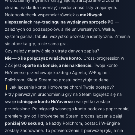
W codziennym graniu? Osiągnięcia, zarządzanie zrzutami
ekranu, nakładka (overlay) i widoczność listy znajomych.
Notebookcheck wspomniał również o
możliwych
ulepszeniach ray-tracingu na wydajnym sprzęcie PC
—
zależnych od podzespołów, a nie uniwersalnych. Walka,
system gacha, fabuła: wszystko pozostaje identyczne. Zmienia
się otoczka gry, a nie sama gra.
Czy należy martwić się o utratę danych zapisu?
Nie — o ile połączysz właściwe konto.
Cross-progression w
ZZZ jest
oparte na koncie, a nie na kliencie.
Twoje konto
HoYoverse przechowuje każdego Agenta, W-Engine i
Polichrom. Klient Steam po prostu odczytuje te dane.
Jak łączenie konta HoYoverse chroni Twoje postępy?
Przy pierwszym uruchomieniu gry na Steam logujesz się na
swoje
istniejące konto HoYoverse
i wszystko zostaje
przeniesione. Po migracji własnego konta podczas poprzedniej
premiery gry od HoYoverse na Steam, proces łączenia zajął
poniżej 90 sekund
, a każdy Polichrom, postać i W-Engine
zostały zachowane. To potwierdzenie z pierwszej ręki, a nie