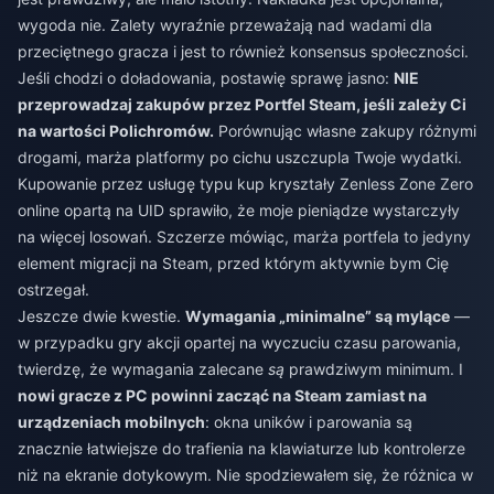
wygoda nie. Zalety wyraźnie przeważają nad wadami dla
przeciętnego gracza i jest to również konsensus społeczności.
Jeśli chodzi o doładowania, postawię sprawę jasno:
NIE
przeprowadzaj zakupów przez Portfel Steam, jeśli zależy Ci
na wartości Polichromów.
Porównując własne zakupy różnymi
drogami, marża platformy po cichu uszczupla Twoje wydatki.
Kupowanie przez usługę typu
kup kryształy Zenless Zone Zero
online
opartą na UID sprawiło, że moje pieniądze wystarczyły
na więcej losowań. Szczerze mówiąc, marża portfela to jedyny
element migracji na Steam, przed którym aktywnie bym Cię
ostrzegał.
Jeszcze dwie kwestie.
Wymagania „minimalne” są mylące
—
w przypadku gry akcji opartej na wyczuciu czasu parowania,
twierdzę, że wymagania zalecane
są
prawdziwym minimum. I
nowi gracze z PC powinni zacząć na Steam zamiast na
urządzeniach mobilnych
: okna uników i parowania są
znacznie łatwiejsze do trafienia na klawiaturze lub kontrolerze
niż na ekranie dotykowym. Nie spodziewałem się, że różnica w