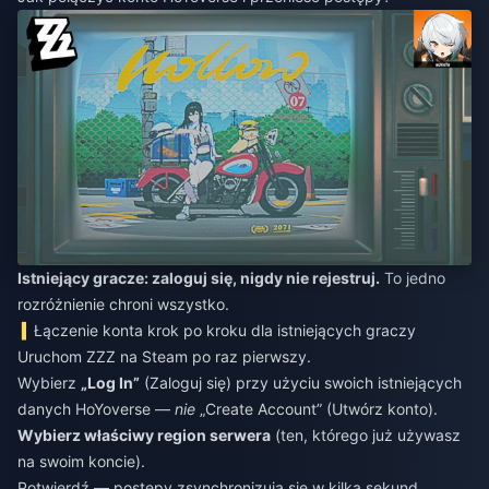
Istniejący gracze: zaloguj się, nigdy nie rejestruj.
To jedno
rozróżnienie chroni wszystko.
Łączenie konta krok po kroku dla istniejących graczy
Uruchom ZZZ na Steam po raz pierwszy.
Wybierz
„Log In”
(Zaloguj się) przy użyciu swoich istniejących
danych HoYoverse —
nie
„Create Account” (Utwórz konto).
Wybierz właściwy region serwera
(ten, którego już używasz
na swoim koncie).
Potwierdź — postępy zsynchronizują się w kilka sekund.