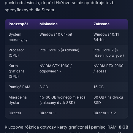
punkt odniesienia, dopóki HoYoverse nie opublikuje liczb
specyficznych dla Steam.
Podzespół
Minimalne
Zalecane
System
Windows 10 64-bit
Windows 10/11
operacyjny
64-bit
Procesor
Intel Core i5 (4 rdzenie)
Intel Core i7 (6
(CPU)
rdzeni lub więcej)
Karta
NVIDIA GTX 1060 /
NVIDIA RTX 2060
graficzna
odpowiednik
/ lepsza
(GPU)
Pamięć RAM
8 GB
16 GB
Miejsce na
45–60 GB wolnego miejsca
60 GB+ na dysku
dysku
(zalecany dysk SSD)
SSD
DirectX
DirectX 11
DirectX 11/12
Kluczowa różnica dotyczy karty graficznej i pamięci RAM.
8 GB