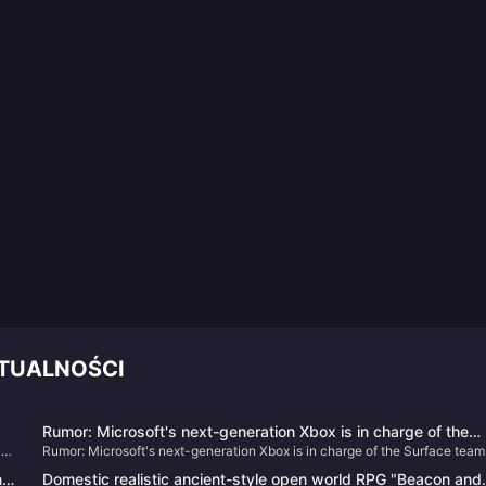
KTUALNOŚCI
Rumor: Microsoft's next-generation Xbox is in charge of the
 to
Rumor: Microsoft's next-generation Xbox is in charge of the Surface team
Surface team, and the handheld console may be under
and the handheld console may be under development
development
ng
Domestic realistic ancient-style open world RPG "Beacon and