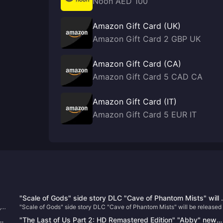
Noon AED 100
Amazon Gift Card (UK)
Amazon Gift Card 2 GBP UK
Amazon Gift Card (CA)
Amazon Gift Card 5 CAD CA
Amazon Gift Card (IT)
Amazon Gift Card 5 EUR IT
"Scale of Gods" side story DLC "Cave of Phantom Mists" will 
,
"Scale of Gods" side story DLC "Cave of Phantom Mists" will be released
released on February 13
February 13
"The Last of Us Part 2: HD Remastered Edition" "Abby" new