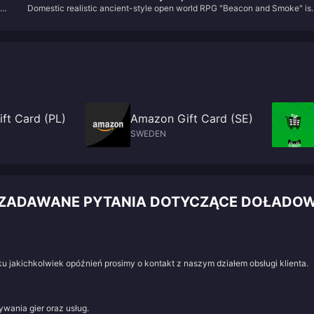
ed
Domestic realistic ancient-style open world RPG "Beacon and Smoke" is
Smoke" is online on the Steam page
online on the Steam page
ft Card (PL)
Amazon Gift Card (SE)
SWEDEN
J ZADAWANE PYTANIA DOTYCZĄCE DOŁADO
u jakichkolwiek opóźnień prosimy o kontakt z naszym działem obsługi klienta.
wania gier oraz usług.