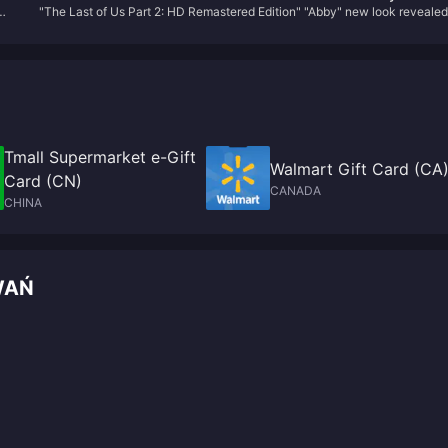
"The Last of Us Part 2: HD Remastered Edition" "Abby" new look reveale
look revealed
Tmall Supermarket e-Gift
Walmart Gift Card (CA
Card (CN)
CANADA
CHINA
WAŃ