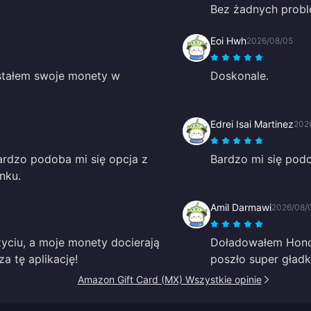
Bez żadnych prob
Eoi Hwh
2026/08/05
stałem swoje monety w
Doskonale.
Edrei Isai Martinez
202
Bardzo podoba mi się opcja z
Bardzo mi się podob
nku.
Amil Darmawi
2026/08/
życiu, a moje monety docierają
Doładowałem Honor
a tę aplikację!
poszło super gład
Amazon Gift Card (MX) Wszystkie opinie