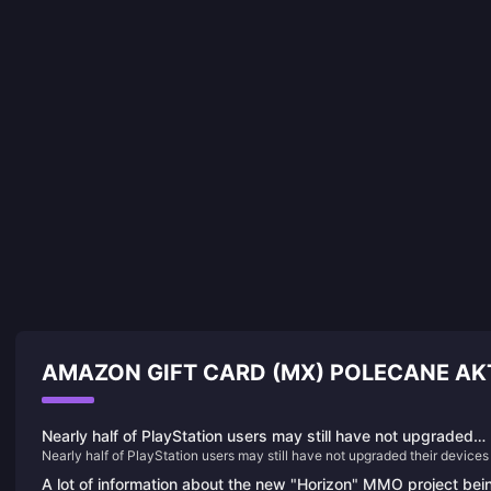
AMAZON GIFT CARD (MX) POLECANE A
Nearly half of PlayStation users may still have not upgraded
Nearly half of PlayStation users may still have not upgraded their devices
their devices to PS5
PS5
A lot of information about the new "Horizon" MMO project bei