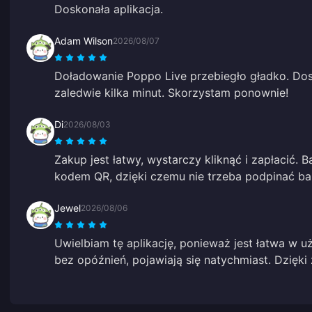
Doskonała aplikacja.
Adam Wilson
2026/08/07
Doładowanie Poppo Live przebiegło gładko. Do
zaledwie kilka minut. Skorzystam ponownie!
Di
2026/08/03
Zakup jest łatwy, wystarczy kliknąć i zapłacić. 
kodem QR, dzięki czemu nie trzeba podpinać ba
Jewel
2026/08/06
Uwielbiam tę aplikację, ponieważ jest łatwa w u
bez opóźnień, pojawiają się natychmiast. Dzięki z