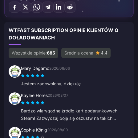
WTFAST SUBSCRIPTION OPINIE KLIENTÓW O
DOŁADOWANIACH
Wszystkie opinie:
685
Średnia ocena
4.4
Mary Degamo
2026/08/06
Jestem zadowolony, dziękuję.
Kaylee Flores
2026/08/07
Bardzo wiarygodne źródło kart podarunkowych
Steam! Zazwyczaj boję się oszustw na takich
stronach, ale kod zadziałał idealnie. Polecam 10/10.
Sophie König
2026/08/09