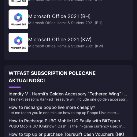
Microsoft Office 2021 (BH)
Microsoft Office Home & Student 2021 (BH)
Microsoft Office 2021 (KW)
Microsoft Office Home & Student 2021 (KW)
WTFAST SUBSCRIPTION POLECANE
AKTUALNOŚCI
Identity V | Hermit’s Golden Accessory “Tethered Wing” Is
The next season’s Ranked Treasure will include one golden accessory
Too Satisfying — He’s an Ice Prince Now!
and two purple ones. Hermit is finally getting a golden accessory, and
How to recharge poppo live more cheaply?
it features special effects on attack, footsteps, connection lines, and
Let me teach you in one minute how to top up Poppo Live more
resurrection!
cheaply
How to Recharge PUBG Mobile UC Easily with BitTopup
PUBG Mobile UC (Unknown Cash) is the in-game currency used in
PUBG Mobile, one of the most popular battle royale games worldwide.
How to top up or purchase ToursGift Cash Vouchers (HK)
Players use UC to purchase a variety of in-game items, including