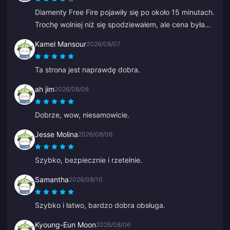
Diamenty Free Fire pojawiły się po około 15 minutach.
Trochę wolniej niż się spodziewałem, ale cena była
dobra, więc jestem zadowolony.
Kamel Mansour
2026/08/07
Ta strona jest naprawdę dobra.
ah jim
2026/08/06
Dobrze, wow, niesamowicie.
Jesse Molina
2026/08/06
Szybko, bezpiecznie i rzetelnie.
Samantha
2026/08/10
Szybko i łatwo, bardzo dobra obsługa.
Kyoung-Eun Moon
2026/08/06