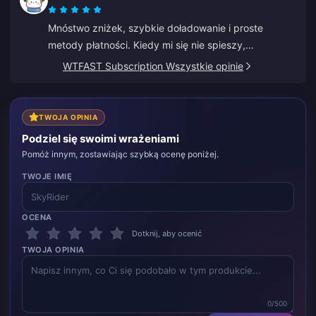
Mnóstwo zniżek, szybkie doładowanie i proste
metody płatności. Kiedy mi się nie spieszy,
doładowuję po trochu, jakbym oszczędzał. Świetne
WTFAST Subscription Wszystkie opinie
do doładowywania diamentów, poleciłem już kilku
znajomym.
TWOJA OPINIA
Podziel się swoimi wrażeniami
Pomóż innym, zostawiając szybką ocenę poniżej.
TWOJE IMIĘ
OCENA
Dotknij, aby ocenić
TWOJA OPINIA
0/500