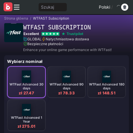
Szukaj
Polski
/
Strona główna
/
WTFAST Subscription
WTFAST SUBSCRIPTION
Excellent
Trustpilot
GLOBAL
Natychmiastowa dostawa
Bezpieczne płatności
Enhance your online game performance with WTFast!
Wybierz nominał
WTFast Advanced 30
WTFast Advanced 90
WTFast Advanced 180
days
days
days
zł 27.47
zł 78.33
zł 148.51
WTFast Advanced 1
Year
zł 275.01