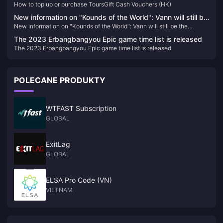
How to top up or purchase ToursGift Cash Vouchers (HK)
skins, costumes, weapon skins, and the coveted Royal Pass, which
provides access to exclusive rewards and missions. With UC, you can
New information on "Kounds of the World": Vann will still be
enhance your gameplay experience by customizing your characters
New information on "Kounds of the World": Vann will still be the
the protagonist, and the game's screen expression will be
and gear to stand out in the battlegrounds.
protagonist, and the game's screen expression will be enhanced
enhanced
The 2023 Erbangbangyou Epic game time list is released
The 2023 Erbangbangyou Epic game time list is released
POLECANE PRODUKTY
WTFAST Subscription
GLOBAL
ExitLag
GLOBAL
ELSA Pro Code (VN)
VIETNAM