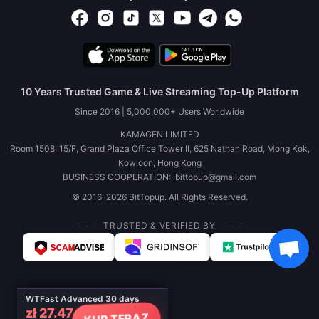
10 Years Trusted Game & Live Streaming Top-Up Platform
Since 2016 | 5,000,000+ Users Worldwide
KAMAGEN LIMITED
Room 1508, 15/F, Grand Plaza Office Tower II, 625 Nathan Road, Mong Kok,
Kowloon, Hong Kong
BUSINESS COOPERATION: ibittopup@gmail.com
© 2016-2026 BitTopup. All Rights Reserved.
TRUSTED & VERIFIED BY
WTFast Advanced 30 days
zł 27.47
KUP TERAZ