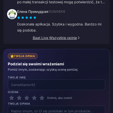
po małej transakcji testowej mogę potwierdzić, że to
w 100% legalne. Ceny są znacznie tańsze niż
Елена Премудрая
2026/08/06
przeciętnie, a platforma jest naprawdę solidna.
Dopóki ceny się utrzymają, będę kupować tylko tutaj.
Doskonała aplikacja. Szybka i wygodna. Bardzo mi
się podoba.
Baat Live Wszystkie opinie
TWOJA OPINIA
Podziel się swoimi wrażeniami
Pomóż innym, zostawiając szybką ocenę poniżej.
TWOJE IMIĘ
OCENA
Dotknij, aby ocenić
TWOJA OPINIA