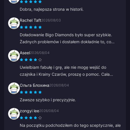
Dobra, najlepsza strona w historii.
Rachel Taft
2026/08/03
Doładowanie Bigo Diamonds było super szybkie.
Żadnych problemów i dostałem dokładnie to, co
chciałem.
Aseel
2026/08/04
Uwielbiam fabułę i grę, ale nie mogę wejść do
czajnika i Krainy Czarów, proszę o pomoc. Cała
reszta jest świetna.
Ольга Блохина
2026/08/04
Zawsze szybko i precyzyjnie.
zongyi lee
2026/08/04
Na początku podchodziłem do tego sceptycznie, ale