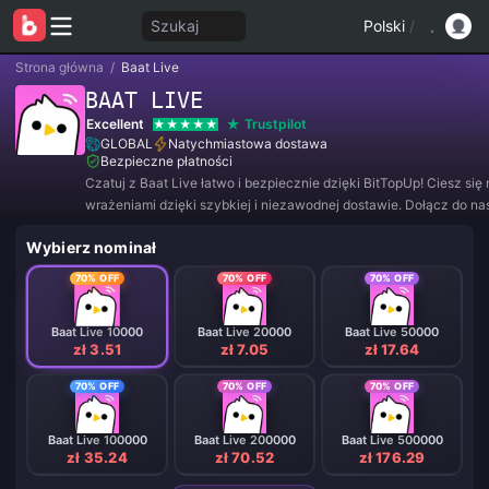
Szukaj
Polski
/
Strona główna
/
Baat Live
BAAT LIVE
Excellent
Trustpilot
GLOBAL
Natychmiastowa dostawa
Bezpieczne płatności
Czatuj z Baat Live łatwo i bezpiecznie dzięki BitTopUp! Ciesz się
wrażeniami dzięki szybkiej i niezawodnej dostawie. Dołącz do nas
aby korzystać z wyjątkowych ofert i niesamowitych zniżek! ✨
Wybierz nominał
70% OFF
70% OFF
70% OFF
Baat Live 10000
Baat Live 20000
Baat Live 50000
zł 3.51
zł 7.05
zł 17.64
70% OFF
70% OFF
70% OFF
Baat Live 100000
Baat Live 200000
Baat Live 500000
zł 35.24
zł 70.52
zł 176.29