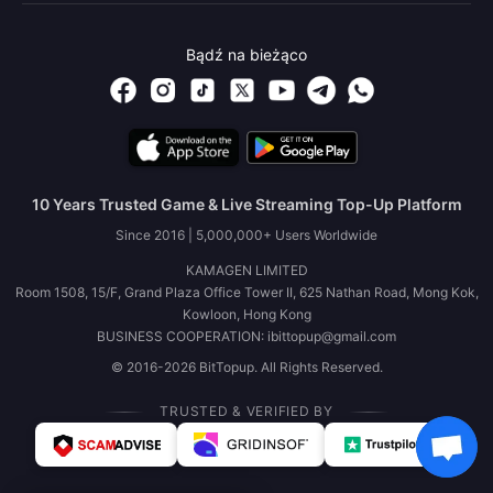
Bądź na bieżąco
10 Years Trusted Game & Live Streaming Top-Up Platform
Since 2016 | 5,000,000+ Users Worldwide
KAMAGEN LIMITED
Room 1508, 15/F, Grand Plaza Office Tower II, 625 Nathan Road, Mong Kok,
Kowloon, Hong Kong
BUSINESS COOPERATION: ibittopup@gmail.com
© 2016-2026 BitTopup. All Rights Reserved.
TRUSTED & VERIFIED BY