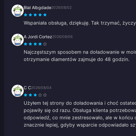
Blal Albgdade
2026/08/02
Wspaniała obsługa, dziękuję. Tak trzymać, życ
A Jordi Cortez
2026/08/06
Najczęstszym sposobem na doładowanie w moim 
otrzymanie diamentów zajmuje do 48 godzin.
C C
2026/08/04
Użyłem tej strony do doładowania i choć ostatecz
pojawiły się od razu. Obsługa klienta potrzebow
odpowiedź, co mnie zestresowało, ale w końcu 
znacznie lepiej, gdyby wsparcie odpowiadało szy