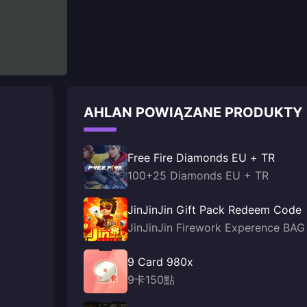
AHLAN POWIĄZANE PRODUKTY
Free Fire Diamonds EU + TR
100+25 Diamonds EU + TR
JinJinJin Gift Pack Redeem Code
JinJinJin Firework Experence BAG
9 Card 980x
9卡150點