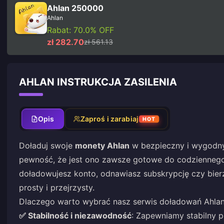
Ahlan 250000
Ahlan
Rabat: 70.0% OFF
zł 282.70
zł 561.13
AHLAN INSTRUKCJA ZASILENIA
Opis
Zaproś i zarabiaj
HOT
Doładuj swoje
monety Ahlan
w bezpieczny i wygodny 
pewność, że jest ono zawsze gotowe do codziennego 
doładowujesz konto, odnawiasz subskrypcję czy bierz
prosty i przejrzysty.
Dlaczego warto wybrać nasz serwis doładowań Ahla
✅ Stabilność i niezawodność
: Zapewniamy stabilny p