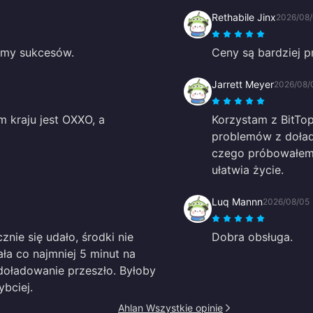
Rethabile Jinx
2026/08
zymy sukcesów.
Ceny są bardziej p
Jarrett Meyer
2026/08/
kraju jest OXXO, a
Korzystam z BitTop
problemów z doład
czego próbowałem; i
ułatwia życie.
Luq Mannn
2026/08/05
nie się udało, środki nie
Dobra obsługa.
ała co najmniej 5 minut na
doładowanie przeszło. Byłoby
bciej.
Ahlan Wszystkie opinie