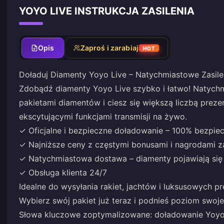
YOYO LIVE INSTRUKCJA ZASILENIA
Opis
Zaproś i zarabiaj
HOT
Doładuj Diamenty Yoyo Live – Natychmiastowe Zasile
Zdobądź diamenty Yoyo Live szybko i łatwo! Natychmi
pakietami diamentów i ciesz się większą liczbą prez
ekscytującymi funkcjami transmisji na żywo.
✓ Oficjalne i bezpieczne doładowanie – 100% bezpie
✓ Najniższe ceny z częstymi bonusami i nagrodami 
✓ Natychmiastowa dostawa – diamenty pojawiają się 
✓ Obsługa klienta 24/7
Idealne do wysyłania rakiet, jachtów i luksusowych
Wybierz swój pakiet już teraz i podnieś poziom swoj
Słowa kluczowe zoptymalizowane: doładowanie Yoyo L