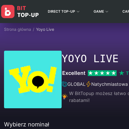
DIRECT TOP-UP
GAME
CA
Strona główna
/
Yoyo Live
YOYO LIVE
Excellent
T
GLOBAL
Natychmiastowa
W BitTopup możesz łatwo d
rabatami!
Wybierz nominał