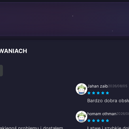
OWANIACH
Jahan zaib
2026/08/05
Bardzo dobra obsł
homam othman
2026/0
akiegoś problemu i dostałem
Łatwe i szybkie do