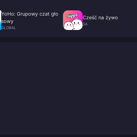
YoHo: Grupowy czat gło
Cześć na żywo
sowy
SA
GLOBAL