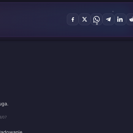
uga.
8/07
ładowanie.