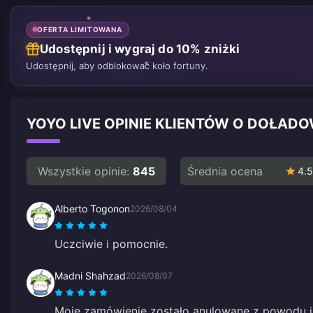
OFERTA LIMITOWANA
Udostępnij i wygraj do 10% zniżki
Udostępnij, aby odblokować koło fortuny.
YOYO LIVE OPINIE KLIENTÓW O DOŁAD
Wszystkie opinie:
845
Średnia ocena
4.5
Alberto Togonon
2026/08/04
Uczciwie i pomocnie.
Madni Shahzad
2026/08/07
Moje zamówienie zostało anulowane z powodu j