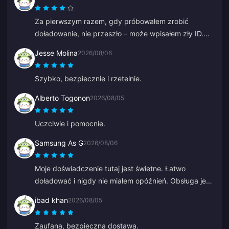
gładko. Na pewno wrócę!
Za pierwszym razem, gdy próbowałem zrobić
doładowanie, nie przeszło – może wpisałem zły ID.
Obsługa klienta zrealizowała dla mnie zwrot
Jesse Molina
2026/08/06
pieniędzy. Druga próba powiodła się bez żadnych
problemów. Będę nadal korzystać z tej strony.
Szybko, bezpiecznie i rzetelnie.
Alberto Togonon
2026/08/05
Uczciwie i pomocnie.
Samsung As G
2026/08/06
Moje doświadczenie tutaj jest świetne. Łatwo
doładować i nigdy nie miałem opóźnień. Obsługa jest
doskonała. Tak trzymać.
ibad khan
2026/08/05
Zaufana, bezpieczna dostawa.