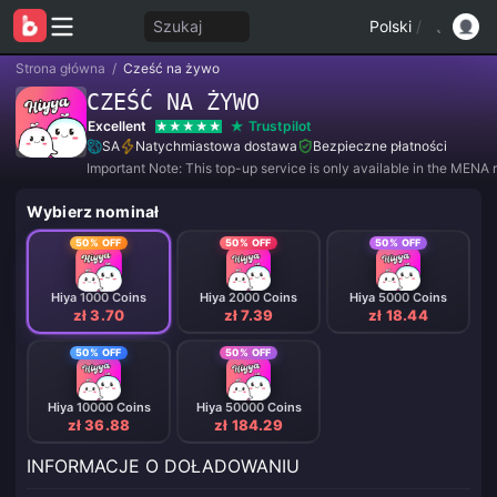
Szukaj
Polski
/
Strona główna
/
Cześć na żywo
CZEŚĆ NA ŻYWO
Excellent
Trustpilot
SA
Natychmiastowa dostawa
Bezpieczne płatności
Important Note: This top-up service is only available in the MENA 
Wybierz nominał
50% OFF
50% OFF
50% OFF
Hiya 1000 Coins
Hiya 2000 Coins
Hiya 5000 Coins
zł 3.70
zł 7.39
zł 18.44
50% OFF
50% OFF
Hiya 10000 Coins
Hiya 50000 Coins
zł 36.88
zł 184.29
INFORMACJE O DOŁADOWANIU