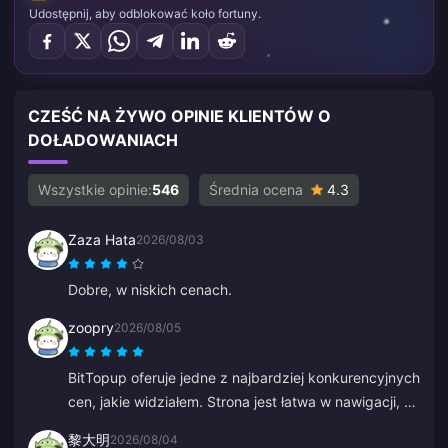
Udostępnij, aby odblokować koło fortuny.
CZEŚĆ NA ŻYWO OPINIE KLIENTÓW O
DOŁADOWANIACH
Wszystkie opinie:
546
Średnia ocena
4.3
Zaza Hata
2026/08/03
Dobre, w niskich cenach.
zoopry
2026/08/05
BitTopup oferuje jedne z najbardziej konkurencyjnych
cen, jakie widziałem. Strona jest łatwa w nawigacji, a
opcji płatności jest pod dostatkiem. Wszystko poszło
黎大明
2026/08/04