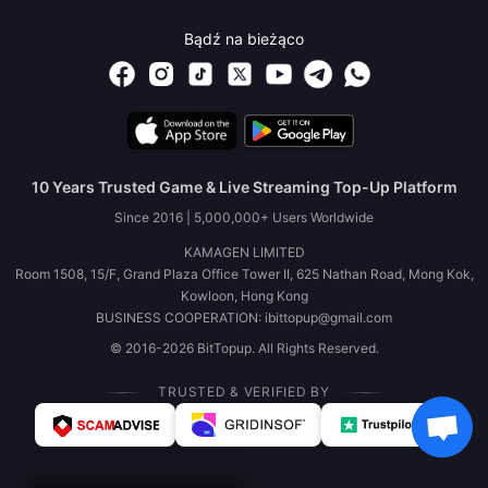
Bądź na bieżąco
10 Years Trusted Game & Live Streaming Top-Up Platform
Since 2016 | 5,000,000+ Users Worldwide
KAMAGEN LIMITED
Room 1508, 15/F, Grand Plaza Office Tower II, 625 Nathan Road, Mong Kok,
Kowloon, Hong Kong
BUSINESS COOPERATION: ibittopup@gmail.com
© 2016-2026 BitTopup. All Rights Reserved.
TRUSTED & VERIFIED BY