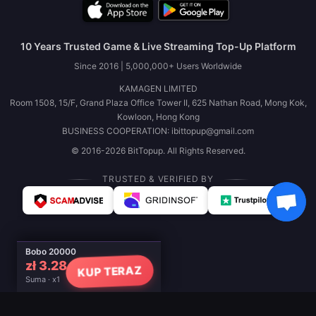
10 Years Trusted Game & Live Streaming Top-Up Platform
Since 2016 | 5,000,000+ Users Worldwide
KAMAGEN LIMITED
Room 1508, 15/F, Grand Plaza Office Tower II, 625 Nathan Road, Mong Kok,
Kowloon, Hong Kong
BUSINESS COOPERATION: ibittopup@gmail.com
© 2016-2026 BitTopup. All Rights Reserved.
TRUSTED & VERIFIED BY
Bobo 20000
zł 3.28
KUP TERAZ
Suma · x1