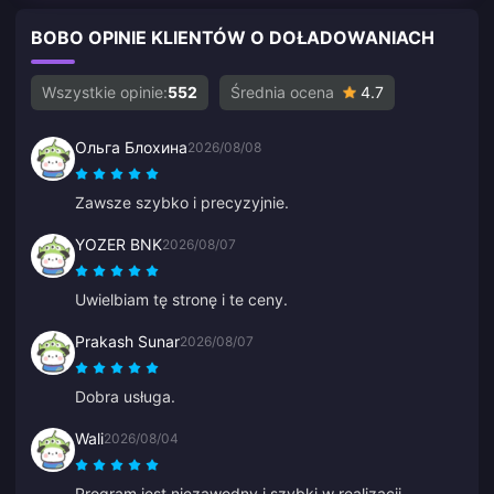
BOBO OPINIE KLIENTÓW O DOŁADOWANIACH
Wszystkie opinie:
552
Średnia ocena
4.7
Ольга Блохина
2026/08/08
Zawsze szybko i precyzyjnie.
YOZER BNK
2026/08/07
Uwielbiam tę stronę i te ceny.
Prakash Sunar
2026/08/07
Dobra usługa.
Wali
2026/08/04
Program jest niezawodny i szybki w realizacji