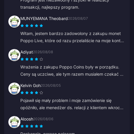
transakcji, najlepszy program.
MUNYEMANA Theobard
2026/08/07
Witam, jestem bardzo zadowolony z zakupu monet
Poppo Live, które od razu przelaliście na moje konto
Binance. Jestem zadowolony z waszej aplikacji i
Adiyat
2026/08/08
tego, jak mnie poprowadziła. Dziękuję, tak trzymać.
Wrażenia z zakupu Poppo Coins były w porządku.
Ceny są uczciwe, ale tym razem musiałem czekać na
moje monety dłużej niż się spodziewałem. Nie jest to
Kelvin Goh
2026/08/05
zły wybór, po prostu nie jest idealny.
Pojawił się mały problem i moje zamówienie się
opóźniło, ale menedżer ds. relacji z klientem wkroczył
do akcji, rozwiązał to jak najszybciej i dotrzymał
Aloosh
2026/08/06
obietnicy o rekompensacie. Satysfakcjonujący
rezultat, doceniam starania. Dzięki!
Doskonale, gorąco polecam.