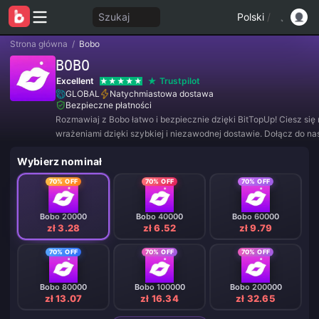
Szukaj
Polski
/
Strona główna
/
Bobo
BOBO
Excellent
Trustpilot
GLOBAL
Natychmiastowa dostawa
Bezpieczne płatności
Rozmawiaj z Bobo łatwo i bezpiecznie dzięki BitTopUp! Ciesz się
wrażeniami dzięki szybkiej i niezawodnej dostawie. Dołącz do nas
aby korzystać z wyjątkowych ofert i niesamowitych zniżek! ✨
Wybierz nominał
70% OFF
70% OFF
70% OFF
Bobo 20000
Bobo 40000
Bobo 60000
zł 3.28
zł 6.52
zł 9.79
70% OFF
70% OFF
70% OFF
Bobo 80000
Bobo 100000
Bobo 200000
zł 13.07
zł 16.34
zł 32.65