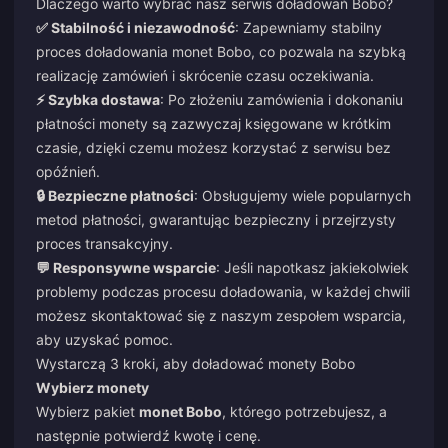
Dlaczego warto wybrać nasz serwis doładowań Bobo?
✅ Stabilność i niezawodność
: Zapewniamy stabilny
proces doładowania monet Bobo, co pozwala na szybką
realizację zamówień i skrócenie czasu oczekiwania.
⚡ Szybka dostawa
: Po złożeniu zamówienia i dokonaniu
płatności monety są zazwyczaj księgowane w krótkim
czasie, dzięki czemu możesz korzystać z serwisu bez
opóźnień.
🔒 Bezpieczne płatności
: Obsługujemy wiele popularnych
metod płatności, gwarantując bezpieczny i przejrzysty
proces transakcyjny.
💬 Responsywne wsparcie
: Jeśli napotkasz jakiekolwiek
problemy podczas procesu doładowania, w każdej chwili
możesz skontaktować się z naszym zespołem wsparcia,
aby uzyskać pomoc.
Wystarczą 3 kroki, aby doładować monety Bobo
Wybierz monety
Wybierz pakiet
monet Bobo
, którego potrzebujesz, a
następnie potwierdź kwotę i cenę.