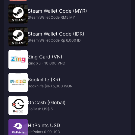
Steam Wallet Code (MYR)
Steam Wallet Code RM5 MY
Steam Wallet Code (IDR)
Steam Wallet Code Rp 6,000 ID
Zing Card (VN)
Zing Xu - 10,000 VND
Booknlife (KR)
Booknlife (KR) 5,000 WON
GoCash (Global)
GoCash US$ 5
HitPoints USD
HitPoints 0.99 USD