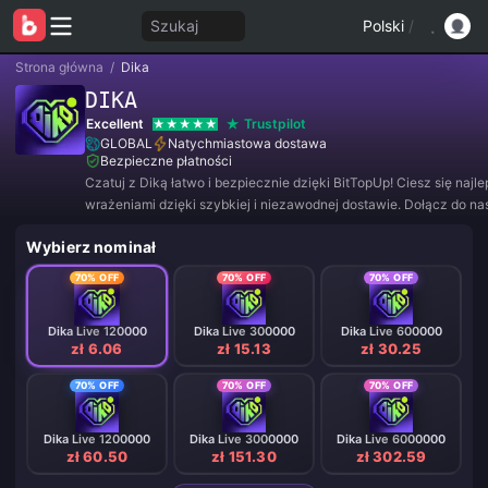
Szukaj
Polski
/
Strona główna
/
Dika
DIKA
Excellent
Trustpilot
GLOBAL
Natychmiastowa dostawa
Bezpieczne płatności
Czatuj z Diką łatwo i bezpiecznie dzięki BitTopUp! Ciesz się najl
wrażeniami dzięki szybkiej i niezawodnej dostawie. Dołącz do nas
aby korzystać z wyjątkowych ofert i niesamowitych zniżek! ✨
Wybierz nominał
70% OFF
70% OFF
70% OFF
Dika Live 120000
Dika Live 300000
Dika Live 600000
zł 6.06
zł 15.13
zł 30.25
70% OFF
70% OFF
70% OFF
Dika Live 1200000
Dika Live 3000000
Dika Live 6000000
zł 60.50
zł 151.30
zł 302.59