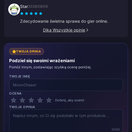
się przy starym ID, Anna szybko to naprawiła i
Star
2026/08/06
doładowała właściwe.
Zdecydowanie świetna sprawa do gier online.
Dika Wszystkie opinie
TWOJA OPINIA
Podziel się swoimi wrażeniami
Pomóż innym, zostawiając szybką ocenę poniżej.
TWOJE IMIĘ
OCENA
Dotknij, aby ocenić
TWOJA OPINIA
0/500