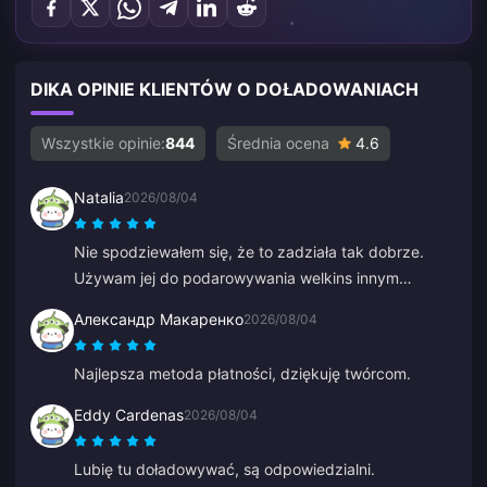
DIKA OPINIE KLIENTÓW O DOŁADOWANIACH
Wszystkie opinie:
844
Średnia ocena
4.6
Natalia
2026/08/04
Nie spodziewałem się, że to zadziała tak dobrze.
Używam jej do podarowywania welkins innym
graczom i jestem zachwycony rezultatem. Obsługa
Александр Макаренко
2026/08/04
klienta również jest szybka. Jeśli chcesz komuś coś
podarować, to świetna platforma.
Najlepsza metoda płatności, dziękuję twórcom.
Eddy Cardenas
2026/08/04
Lubię tu doładowywać, są odpowiedzialni.