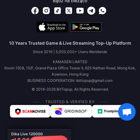
Bądź na bieżąco
10 Years Trusted Game & Live Streaming Top-Up Platform
Since 2016 | 5,000,000+ Users Worldwide
KAMAGEN LIMITED
Room 1508, 15/F, Grand Plaza Office Tower II, 625 Nathan Road, Mong Kok,
Kowloon, Hong Kong
BUSINESS COOPERATION: ibittopup@gmail.com
© 2016-2026 BitTopup. All Rights Reserved.
TRUSTED & VERIFIED BY
Dika Live 120000