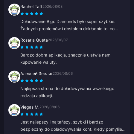
Rachel Taft
2026/08/08
Doładowanie Bigo Diamonds było super szybkie.
Żadnych problemów i dostałem dokładnie to, co
chciałem.
Rosaria Queta
2026/08/07
Bardzo dobra aplikacja, znacznie ułatwia nam
kupowanie waluty.
Алексей Зеелиг
2026/08/06
Najlepsza strona do doładowywania wszelkiego
rodzaju aplikacji.
Viegas M.
2026/08/06
Jest najlepszy i najtańszy, szybki i bardzo
bezpieczny do doładowywania kont. Kiedy pomyliłem