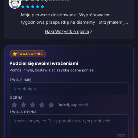
Moje pierwsze doładowanie. Wypróbowałem
tygodniową przepustkę na diamenty i otrzymałem je
w ciągu 2 minut. Bardzo szybko, dziękuję!
Haki Wszystkie opinie
TWOJA OPINIA
Podziel się swoimi wrażeniami
Pomóż innym, zostawiając szybką ocenę poniżej.
TWOJE IMIĘ
OCENA
Dotknij, aby ocenić
TWOJA OPINIA
0/500