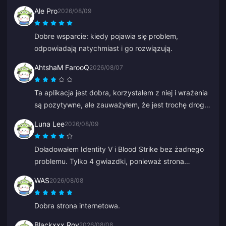
Ale Pro
2026/08/09
Dobre wsparcie: kiedy pojawia się problem,
odpowiadają natychmiast i go rozwiązują.
AhtshaM FarooQ
2026/08/07
Ta aplikacja jest dobra, korzystałem z niej i wrażenia
są pozytywne, ale zauważyłem, że jest trochę drogo.
Mimo to jest w porządku, moglibyście dać jakieś
Luna Lee
2026/08/09
dobre oferty.
Doładowałem Identity V i Blood Strike bez żadnego
problemu. Tylko 4 gwiazdki, ponieważ strona
płatności raz się zawiesiła, ale wsparcie naprawiło to
WAS
2026/08/08
super szybko. Świetne ceny i wybór gier!
Dobra strona internetowa.
Blackxxx Roy
2026/08/08