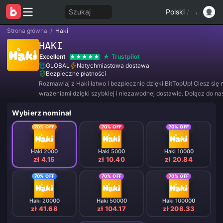
Szukaj
Polski
/
Strona główna
/
Haki
HAKI
Excellent
Trustpilot
GLOBAL
Natychmiastowa dostawa
Bezpieczne płatności
Rozmawiaj z Haki łatwo i bezpiecznie dzięki BitTopUp! Ciesz się 
wrażeniami dzięki szybkiej i niezawodnej dostawie. Dołącz do nas
aby korzystać z wyjątkowych ofert i niesamowitych zniżek! ✨
Wybierz nominał
70% OFF
70% OFF
70% OFF
Haki 2000
Haki 5000
Haki 10000
zł 4.15
zł 10.40
zł 20.84
70% OFF
70% OFF
70% OFF
Haki 20000
Haki 50000
Haki 100000
zł 41.68
zł 104.17
zł 208.33