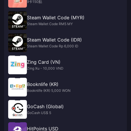
9卡150點
Steam Wallet Code (MYR)
Steam Wallet Code RM5 MY
Steam Wallet Code (IDR)
Steam Wallet Code Rp 6,000 ID
Zing Card (VN)
Zing Xu - 10,000 VND
Booknlife (KR)
Booknlife (KR) 5,000 WON
GoCash (Global)
GoCash US$ 5
HitPoints USD