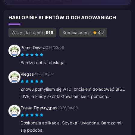
HAKI OPINIE KLIENTÓW O DOŁADOWANIACH
Wszystkie opinie:
918
Średnia ocena
4.7
Prime Divas
2026/08/06
Bardzo dobra obsługa.
Viegas
2026/08/07
Znowu pomyliłem się w ID; chciałem doładować BIGO
LIVE, a kiedy skontaktowałem się z pomocą
techniczną, problem został rozwiązany bardzo
Елена Премудрая
2026/08/09
szybko. Zawsze pełen szacunku i miły zespół. Tym
razem dziękuję ZY.
Doskonała aplikacja. Szybka i wygodna. Bardzo mi
się podoba.