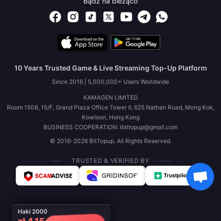
Bądź na bieżąco
10 Years Trusted Game & Live Streaming Top-Up Platform
Since 2016 | 5,000,000+ Users Worldwide
KAMAGEN LIMITED
Room 1508, 15/F, Grand Plaza Office Tower II, 625 Nathan Road, Mong Kok,
Kowloon, Hong Kong
BUSINESS COOPERATION: ibittopup@gmail.com
© 2016-2026 BitTopup. All Rights Reserved.
TRUSTED & VERIFIED BY
Haki 2000