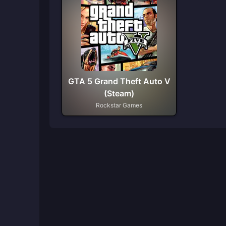
GTA 5 Grand Theft Auto V
(Steam)
Rockstar Games