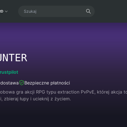
RD
UNTER
rustpilot
 dostawa
Bezpieczne płatności
sobowa gra akcji RPG typu extraction PvPvE, której akcja t
 zbieraj łupy i ucieknij z życiem.