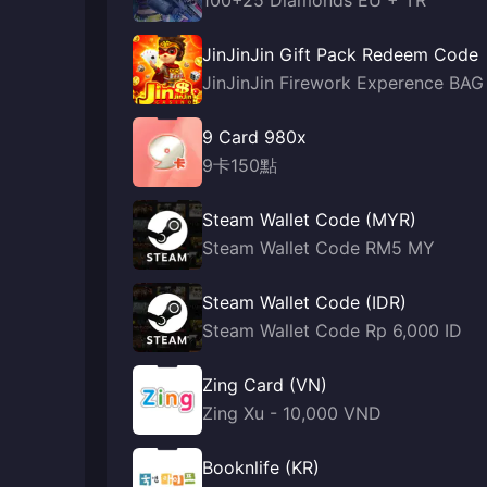
100+25 Diamonds EU + TR
JinJinJin Gift Pack Redeem Code
JinJinJin Firework Experence BAG
9 Card 980x
9卡150點
Steam Wallet Code (MYR)
Steam Wallet Code RM5 MY
Steam Wallet Code (IDR)
Steam Wallet Code Rp 6,000 ID
Zing Card (VN)
Zing Xu - 10,000 VND
Booknlife (KR)