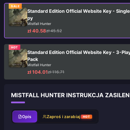
SALE
Standard Edition Official Website Key - Singl
py
Mistfall Hunter
zł 40.58
zł 45.52
HOT
Standard Edition Official Website Key - 3-Pla
Pack
Mistfall Hunter
zł 104.01
zł 116.71
MISTFALL HUNTER INSTRUKCJA ZASILEN
Opis
Zaproś i zarabiaj
HOT