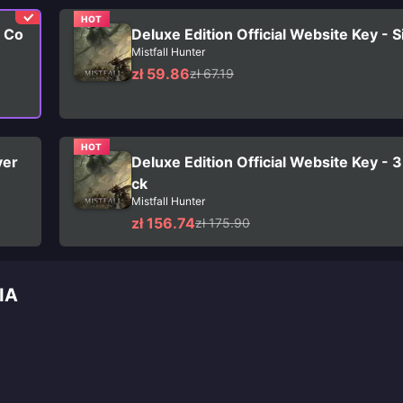
HOT
e Co
Deluxe Edition Official Website Key - 
Mistfall Hunter
zł 59.86
zł 67.19
HOT
yer
Deluxe Edition Official Website Key - 
ck
Mistfall Hunter
zł 156.74
zł 175.90
IA