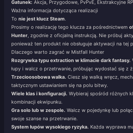
Gatunek:
Akcja, Przygodowe, PvPvE, Ekstrakcyjne RP
Ważna informacja dotycząca realizacji
To
nie jest klucz Steam
.
Prosimy o realizację tego klucza za pośrednictwem
o
Hunter
, zgodnie z oficjalną instrukcją. Nie próbuj 
ponieważ ten produkt nie obsługuje aktywacji na tej p
Dlaczego warto zagrać w Mistfall Hunter
Rozgrywka typu extraction w klimacie dark fantasy.
W
łupy i walcz o przetrwanie, próbując wydostać się z 
Trzecioosobowa walka.
Ciesz się walką wręcz, mecha
taktycznym ustawianiem się na polu bitwy.
Wiele klas i konfiguracji.
Wybieraj spośród różnych kla
kombinacji ekwipunku.
Gra solo lub w zespole.
Walcz w pojedynkę lub połącz
swoje szanse na przetrwanie.
System łupów wysokiego ryzyka.
Każda wyprawa ma z