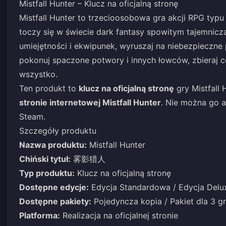
Mistfall Hunter – Klucz na oficjalną stronę
Mistfall Hunter to trzecioosobowa gra akcji RPG typu 
toczy się w świecie dark fantasy spowitym tajemniczą
umiejętności i ekwipunek, wyruszaj na niebezpieczne
pokonuj spaczone potwory i innych łowców, zbieraj cen
wszystko.
Ten produkt to
klucz na oficjalną stronę
gry Mistfall 
stronie internetowej Mistfall Hunter
. Nie można go 
Steam.
Szczegóły produktu
Nazwa produktu:
Mistfall Hunter
Chiński tytuł:
雾影猎人
Typ produktu:
Klucz na oficjalną stronę
Dostępne edycje:
Edycja Standardowa / Edycja Delu
Dostępne pakiety:
Pojedyncza kopia / Pakiet dla 3 g
Platforma:
Realizacja na oficjalnej stronie