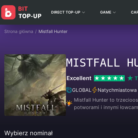
DIRECT TOP-UP
GAME
CA
Strona główna
/
Mistfall Hunter
MISTFALL H
Excellent
T
GLOBAL
Natychmiastowa
Mistfall Hunter to trzecioo
potworami i innymi łowcami,
Wybierz nominał