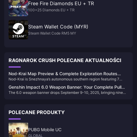
Free Fire Diamonds EU + TR
100+25 Diamonds EU + TR
Steam Wallet Code (MYR)
Steam Wallet Code RM5 MY
RAGNAROK CRUSH POLECANE AKTUALNOŚCI
Nod-Krai Map Preview & Complete Exploration Routes
Nod-Krai is Snezhnaya’s autonomous southern region featuring 7
Guide 2025
major zones including Paha Isle, Blue Amber Lake, and Nasha Town.
Genshin Impact 6.0 Weapon Banner: Your Complete Pull
Releases Version 6.0 on September 10, 2025, offering Lunar reactions,
The 6.0 weapon banner drops September 9-10, 2025, bringing nine
Strategy Guide
Statues of the New Moon, and entry to the Cryo nation storyline.
new weapons including signature gear for Flins and Lauma. Here’s
everything you need to know about rates, mechanics, and whether
these weapons deserve your hard-earned primos.
POLECANE PRODUKTY
PUBG Mobile UC
GLOBAL