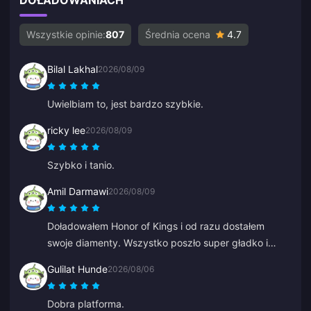
Wszystkie opinie:
807
Średnia ocena
4.7
Bilal Lakhal
2026/08/09
Uwielbiam to, jest bardzo szybkie.
ricky lee
2026/08/09
Szybko i tanio.
Amil Darmawi
2026/08/09
Doładowałem Honor of Kings i od razu dostałem
swoje diamenty. Wszystko poszło super gładko i
szybko, bez żadnych problemów.
Gulilat Hunde
2026/08/06
Dobra platforma.