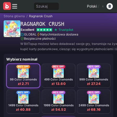
Szukaj
Polski
/
Strona główna
/
Ragnarok Crush
RAGNAROK CRUSH
Excellent
Trustpilot
GLOBAL
Natychmiastowa dostawa
Bezpieczne płatności
W BitTopup możesz łatwo doładować swoje gry, transmisje na ży
kupić karty podarunkowe, ciesząc się wygodnymi płatnościami i 
rabatami!
Wybierz nominał
40% OFF
40% OFF
40% OFF
99 Color Diamonds
499 Color Diamonds
999 Color Diamonds
zł 2.71
zł 13.60
zł 27.24
40% OFF
40% OFF
40% OFF
1499 Color Diamonds
1999 Color Diamonds
2499 Color Diamonds
zł 40.88
zł 54.52
zł 68.16