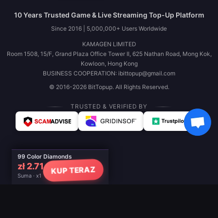
10 Years Trusted Game & Live Streaming Top-Up Platform
Since 2016 | 5,000,000+ Users Worldwide
KAMAGEN LIMITED
Room 1508, 15/F, Grand Plaza Office Tower II, 625 Nathan Road, Mong Kok,
Kowloon, Hong Kong
BUSINESS COOPERATION: ibittopup@gmail.com
© 2016-2026 BitTopup. All Rights Reserved.
TRUSTED & VERIFIED BY
99 Color Diamonds
zł 2.71
KUP TERAZ
Suma · x1