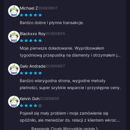
Michael Z
2026/08/07
Bardzo dobre i płynne transakcje.
Blackxxx Roy
2026/08/05
Moje pierwsze doładowanie. Wypróbowałem
tygodniową przepustkę na diamenty i otrzymałem je
w ciągu 2 minut. Bardzo szybko, dziękuję!
Galo Andrade
2026/08/07
Bardzo wiarygodna strona, wygodne metody
płatności, super szybkie wsparcie i przystępne ceny.
Kelvin Goh
2026/08/06
Pojawił się mały problem i moje zamówienie się
opóźniło, ale menedżer ds. relacji z klientem wkroczył
do akcji, rozwiązał to jak najszybciej i dotrzymał
Ragnarok Crush Wszystkie opinie