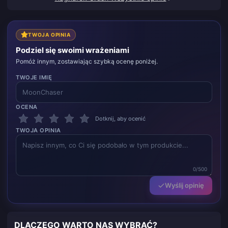
obietnicy o rekompensacie. Satysfakcjonujący
rezultat, doceniam starania. Dzięki!
TWOJA OPINIA
Podziel się swoimi wrażeniami
Pomóż innym, zostawiając szybką ocenę poniżej.
TWOJE IMIĘ
OCENA
Dotknij, aby ocenić
TWOJA OPINIA
0/500
Wyślij opinię
DLACZEGO WARTO NAS WYBRAĆ?