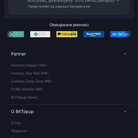
skorzystać, gwarantujemy 100% zwrotu pieniędzy —
Twoje środki są zawsze bezpieczne.
Obsługiwane płatności
Partner
Genshin Impact Wiki
Honkai: Star Rail WIKI
Zenless Zone Zero WIKI
PUBG Mobile WIKI
BitTopup News
O BitTopup
O nas
Wsparcie