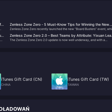
ff-
Zenless Zone Zero - 5 Must-Know Tips for Winning the New
Zenless Zone Zero recently launched the new “Board Busters” event, wh
"Board Busters" Event and Reaching Ether Radish Rank
includes a PvP mode. I’ve managed to climb to the Ether Radish rank, and
u
Zenless Zone Zero 2.0 – Best Teams by Attribute: Yixuan Le
today I’d like to share a few key tips and strategies.
The Zenless Zone Zero 2.0 update is now well underway, and with a
the Charge, Jane's Comeback is on the Horizon!
growing pool of characters, each attribute can form highly competitive t
m-
compositions.Let’s break down the strongest teams by attribute in the
current meta.
iTunes Gift Card (CN)
iTunes Gift Card (TW)
CHINA
TAIWAN
 DOŁADOWAŃ