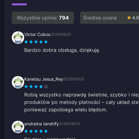
Wszystkie opinie:
794
Średnia ocena
4.0
Victor Cobos
2026/08/05
Bardzo dobra obsługa, dziękuję.
Kanetsu Jesus_Rey
2026/08/03
Robią wszystko naprawdę świetnie, szybko i ni
produktów po metody płatności – cały układ sta
ponieważ zapobiega wielu błędom.
andraina tandrify
2026/08/03