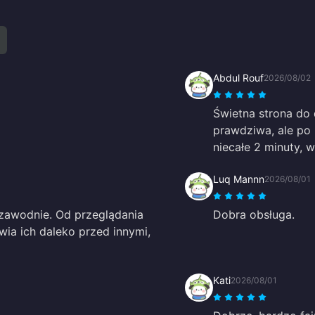
Abdul Rouf
2026/08/02
Świetna strona do 
prawdziwa, ale po 
niecałe 2 minuty, 
Luq Mannn
2026/08/01
ezawodnie. Od przeglądania
Dobra obsługa.
wia ich daleko przed innymi,
Kati
2026/08/01