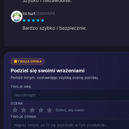
Szybko i niezawodnie.
its hurt
2026/08/04
Bardzo szybko i bezpiecznie.
TWOJA OPINIA
Podziel się swoimi wrażeniami
Pomóż innym, zostawiając szybką ocenę poniżej.
TWOJE IMIĘ
OCENA
Dotknij, aby ocenić
TWOJA OPINIA