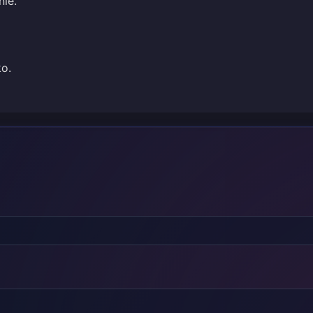
nie.
o.