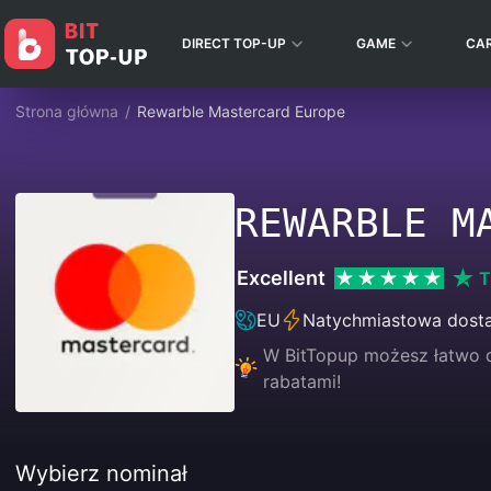
DIRECT TOP-UP
GAME
CA
Strona główna
/
Rewarble Mastercard Europe
REWARBLE M
Excellent
T
EU
Natychmiastowa dost
W BitTopup możesz łatwo d
rabatami!
Wybierz nominał