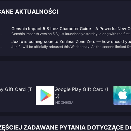
CANE AKTUALNOŚCI
Genshin Impact 5.8 Inéz Character Guide – A Powerful New O
025
Genshin Impact’s version 5.8 just launched yesterday, along with the first
Field Sub-DPS!
nd
phase character banner featuring the new limited 5-star character: Inéz.
Juzifu is coming soon to Zenless Zone Zero — how should yo
st.
Today’s guide will walk you through how to build Inéz effectively.
Juzifu will be officially released this Wednesday. As the second limited S-
build teams around her highly versatile Break role?
rank Fire Breaker in Zenless Zone Zero, how versatile is Juzifu and which
Main DPS characters does she synergize with? Let’s break down her tea
building potential.
y Gift Card (T
Google Play Gift Card (I
D)
INDONESIA
ZĘŚCIEJ ZADAWANE PYTANIA DOTYCZĄCE