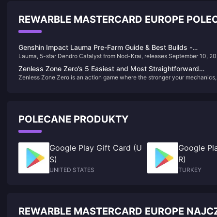
REWARBLE MASTERCARD EUROPE POLE
Genshin Impact Lauma Pre-Farm Guide & Best Builds -
Lauma, 5-star Dendro Catalyst from Nod-Krai, releases September 10, 2
Complete Character Preparation
in Version 6.0. This guide covers pre-farming strategies, optimal builds, a
Zenless Zone Zero’s 5 Easiest and Most Straightforward
material requirements for this Elemental Mastery-scaling reaction speciali
Zenless Zone Zero is an action game where the stronger your mechanics,
Characters — So Easy, Anyone Can Play
the stronger your characters perform. However, there are a few standout
characters that are not only powerful but also extremely easy to use —
practically “plug-and-play.”
POLECANE PRODUKTY
Google Play Gift Card (U
Google Pla
S)
R)
UNITED STATES
TURKEY
REWARBLE MASTERCARD EUROPE NAJC