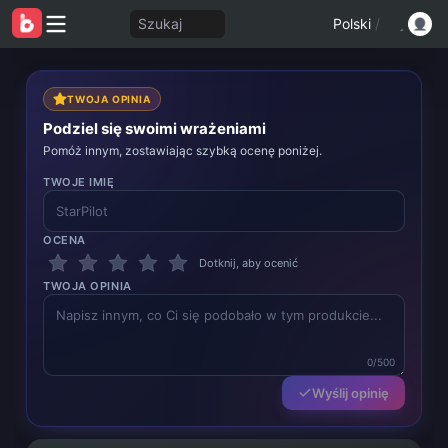
Szukaj
Polski
/
TWOJA OPINIA
Podziel się swoimi wrażeniami
Pomóż innym, zostawiając szybką ocenę poniżej.
TWOJE IMIĘ
OCENA
Dotknij, aby ocenić
TWOJA OPINIA
0/500
Wyślij opinię