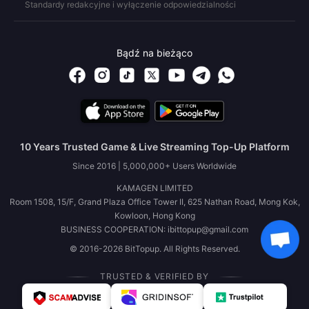
Standardy redakcyjne i wyłączenie odpowiedzialności
Bądź na bieżąco
10 Years Trusted Game & Live Streaming Top-Up Platform
Since 2016 | 5,000,000+ Users Worldwide
KAMAGEN LIMITED
Room 1508, 15/F, Grand Plaza Office Tower II, 625 Nathan Road, Mong Kok,
Kowloon, Hong Kong
BUSINESS COOPERATION: ibittopup@gmail.com
© 2016-2026 BitTopup. All Rights Reserved.
TRUSTED & VERIFIED BY