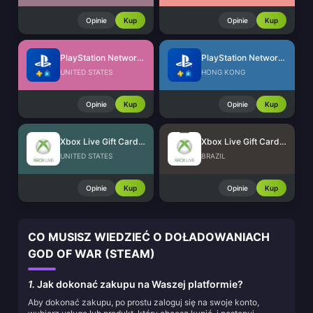
Opinie
Kup
Opinie
Kup
PlayStation Network Card (US)
PlayStation Network Card (HK)
UNITED STATES
HONG KONG
Opinie
Kup
Opinie
Kup
Xbox Live Gift Card (US)
Xbox Live Gift Card (BR)
UNITED STATES
BRAZIL
Opinie
Kup
Opinie
Kup
CO MUSISZ WIEDZIEĆ O DOŁADOWANIACH
GOD OF WAR (STEAM)
1.
Jak dokonać zakupu na Waszej platformie?
Aby dokonać zakupu, po prostu zaloguj się na swoje konto,