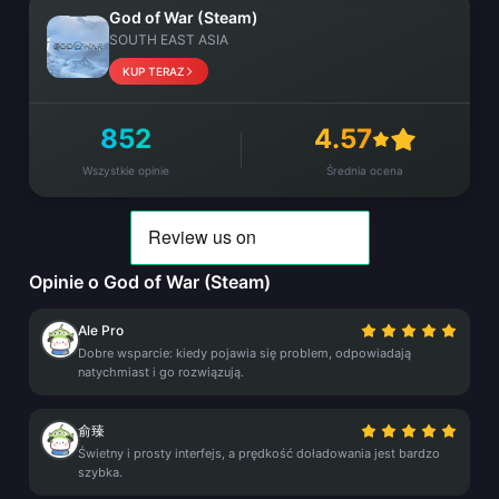
God of War (Steam)
SOUTH EAST ASIA
KUP TERAZ
852
4.57
Wszystkie opinie
Średnia ocena
Opinie o God of War (Steam)
Ale Pro
Dobre wsparcie: kiedy pojawia się problem, odpowiadają
natychmiast i go rozwiązują.
俞臻
Świetny i prosty interfejs, a prędkość doładowania jest bardzo
szybka.