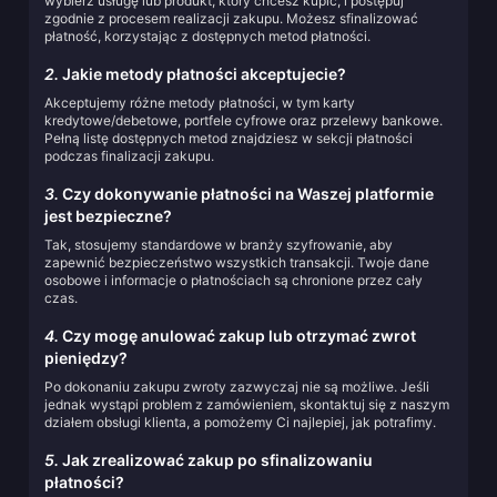
wybierz usługę lub produkt, który chcesz kupić, i postępuj
zgodnie z procesem realizacji zakupu. Możesz sfinalizować
płatność, korzystając z dostępnych metod płatności.
2.
Jakie metody płatności akceptujecie?
Akceptujemy różne metody płatności, w tym karty
kredytowe/debetowe, portfele cyfrowe oraz przelewy bankowe.
Pełną listę dostępnych metod znajdziesz w sekcji płatności
podczas finalizacji zakupu.
3.
Czy dokonywanie płatności na Waszej platformie
jest bezpieczne?
Tak, stosujemy standardowe w branży szyfrowanie, aby
zapewnić bezpieczeństwo wszystkich transakcji. Twoje dane
osobowe i informacje o płatnościach są chronione przez cały
czas.
4.
Czy mogę anulować zakup lub otrzymać zwrot
pieniędzy?
Po dokonaniu zakupu zwroty zazwyczaj nie są możliwe. Jeśli
jednak wystąpi problem z zamówieniem, skontaktuj się z naszym
działem obsługi klienta, a pomożemy Ci najlepiej, jak potrafimy.
5.
Jak zrealizować zakup po sfinalizowaniu
płatności?