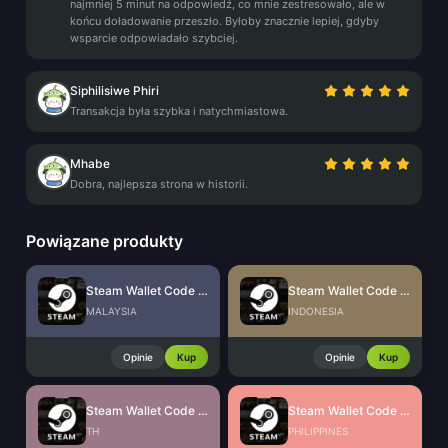
najmniej 5 minut na odpowiedź, co mnie zestresowało, ale w
końcu doładowanie przeszło. Byłoby znacznie lepiej, gdyby
wsparcie odpowiadało szybciej.
Siphilisiwe Phiri
Transakcja była szybka i natychmiastowa.
Mhabe
Dobra, najlepsza strona w historii.
Powiązane produkty
Steam Wallet Code (MYR)
Steam Wallet Code (IDR)
MALAYSIA
INDONESIA
Opinie
Kup
Opinie
Kup
Steam Wallet Code (THB)
Steam Wallet Code (PHP)
TH
PHILIPPINES