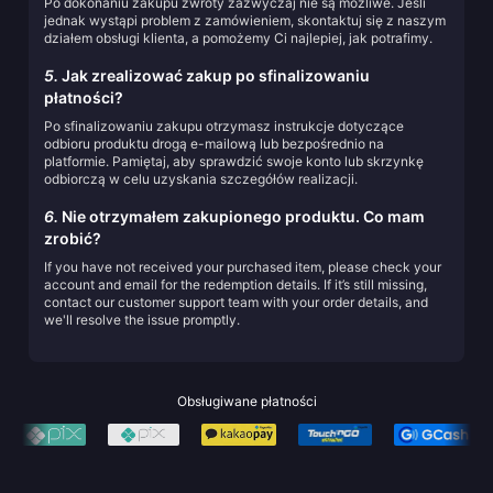
Po dokonaniu zakupu zwroty zazwyczaj nie są możliwe. Jeśli
jednak wystąpi problem z zamówieniem, skontaktuj się z naszym
działem obsługi klienta, a pomożemy Ci najlepiej, jak potrafimy.
5.
Jak zrealizować zakup po sfinalizowaniu
płatności?
Po sfinalizowaniu zakupu otrzymasz instrukcje dotyczące
odbioru produktu drogą e-mailową lub bezpośrednio na
platformie. Pamiętaj, aby sprawdzić swoje konto lub skrzynkę
odbiorczą w celu uzyskania szczegółów realizacji.
6.
Nie otrzymałem zakupionego produktu. Co mam
zrobić?
If you have not received your purchased item, please check your
account and email for the redemption details. If it’s still missing,
contact our customer support team with your order details, and
we'll resolve the issue promptly.
Obsługiwane płatności