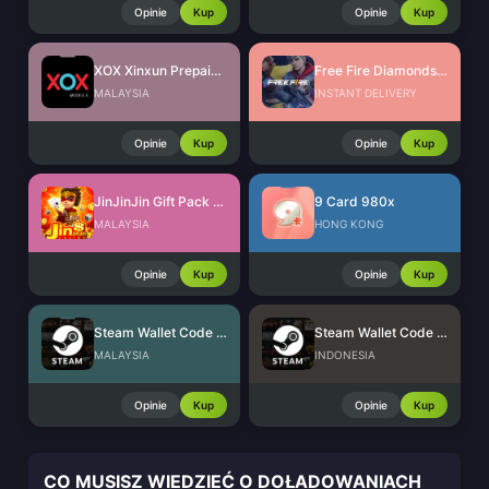
Opinie
Kup
Opinie
Kup
XOX Xinxun Prepaid Reload (MY)
Free Fire Diamonds EU + TR
MALAYSIA
INSTANT DELIVERY
Opinie
Kup
Opinie
Kup
JinJinJin Gift Pack Redeem Code
9 Card 980x
MALAYSIA
HONG KONG
Opinie
Kup
Opinie
Kup
Steam Wallet Code (MYR)
Steam Wallet Code (IDR)
MALAYSIA
INDONESIA
Opinie
Kup
Opinie
Kup
CO MUSISZ WIEDZIEĆ O DOŁADOWANIACH