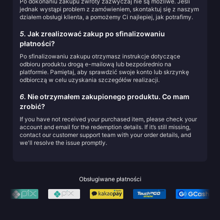
Po dokonaniu zakupu zwroty zazwyczaj nie są możliwe. Jeśli
jednak wystąpi problem z zamówieniem, skontaktuj się z naszym
działem obsługi klienta, a pomożemy Ci najlepiej, jak potrafimy.
5.
Jak zrealizować zakup po sfinalizowaniu
płatności?
Po sfinalizowaniu zakupu otrzymasz instrukcje dotyczące
odbioru produktu drogą e-mailową lub bezpośrednio na
platformie. Pamiętaj, aby sprawdzić swoje konto lub skrzynkę
odbiorczą w celu uzyskania szczegółów realizacji.
6.
Nie otrzymałem zakupionego produktu. Co mam
zrobić?
If you have not received your purchased item, please check your
account and email for the redemption details. If it’s still missing,
contact our customer support team with your order details, and
we'll resolve the issue promptly.
Obsługiwane płatności