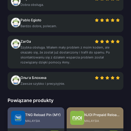
Dobra obsługa.
Pablo Egioto
Bardzo dobre, polecam.
ZarGa
Szybka obsługa. Miałem mały problem z moim kodem, ale
okazało się, że został już dostarczony i trafił do spamu. Po
skontaktowaniu się z działem wsparcia problem został
rozwiązany dzięki pomocy Anny.
Ольга Блохина
Zawsze szybko i precyzyjnie.
Powiązane produkty
TNG Reload Pin (MY)
NJOI Prepaid Reload - Astro (MY)
MALAYSIA
MALAYSIA