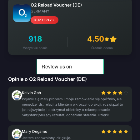
O2 Reload Voucher (DE)
GERMANY
KUP TERAZ
918
4.50
Wszystkie opinie
Średnia ocena
Opinie o O2 Reload Voucher (DE)
Kelvin Goh
Pojawił się mały problem i moje zamówienie się opóźniło, ale
menedżer ds. relacji z klientem wkroczył do akcji, rozwiązał to
jak najszybciej i dotrzymał obietnicy o rekompensacie.
Satysfakcjonujący rezultat, doceniam starania. Dzięki!
Mary Degamo
Jestem zadowolony, dziękuję.