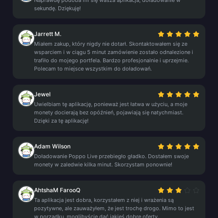
Naprawdę podoba mi się wasza aplikacja, doładowanie w
sekundę. Dziękuję!
Jarrett M.
Miałem zakup, który nigdy nie dotarł. Skontaktowałem się ze
wsparciem i w ciągu 5 minut zamówienie zostało odnalezione i
trafiło do mojego portfela. Bardzo profesjonalnie i uprzejmie.
Polecam to miejsce wszystkim do doładowań.
Jewel
Uwielbiam tę aplikację, ponieważ jest łatwa w użyciu, a moje
monety docierają bez opóźnień, pojawiają się natychmiast.
Dzięki za tę aplikację!
Adam Wilson
Doładowanie Poppo Live przebiegło gładko. Dostałem swoje
monety w zaledwie kilka minut. Skorzystam ponownie!
AhtshaM FarooQ
Ta aplikacja jest dobra, korzystałem z niej i wrażenia są
pozytywne, ale zauważyłem, że jest trochę drogo. Mimo to jest
w porządku, moglibyście dać jakieś dobre oferty.