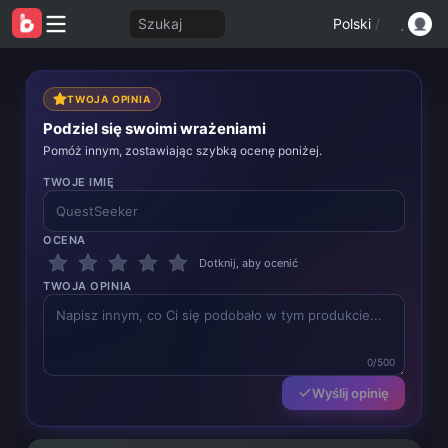
Szukaj
Polski
/
TWOJA OPINIA
Podziel się swoimi wrażeniami
Pomóż innym, zostawiając szybką ocenę poniżej.
TWOJE IMIĘ
OCENA
Dotknij, aby ocenić
TWOJA OPINIA
0/500
Wyślij opinię