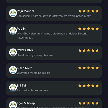
Raju Mandal
Zapłaciłem i bardzo szybko otrzymałem swoje przedmioty.
Pablin
Wypróbowałem minimalne doładowanie i działa. Dotarło
natychmiast.
YOZER BNK
Uwielbiam tę stronę i te ceny.
Kiska Myrr
Wszystko mi się podobało.
Bili Tali
Bez żadnych problemów.
Egor Miholap