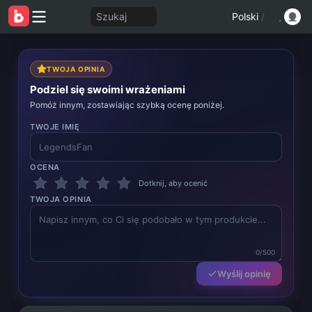
Szukaj
Polski
/
TWOJA OPINIA
Podziel się swoimi wrażeniami
Pomóż innym, zostawiając szybką ocenę poniżej.
TWOJE IMIĘ
OCENA
Dotknij, aby ocenić
TWOJA OPINIA
0/500
Wyślij opinię