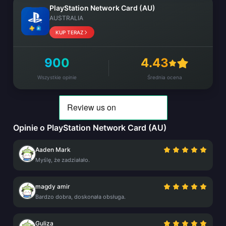
PlayStation Network Card (AU)
AUSTRALIA
KUP TERAZ
900
4.43
Wszystkie opinie
Średnia ocena
Opinie o PlayStation Network Card (AU)
Aaden Mark
Myślę, że zadziałało.
magdy amir
Bardzo dobra, doskonała obsługa.
Guliza