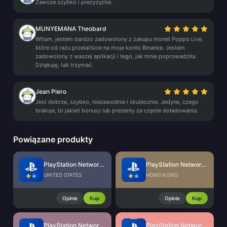
Zawsze szybko i precyzyjnie.
MUNYEMANA Theobard
Witam, jestem bardzo zadowolony z zakupu monet Poppo Live,
które od razu przelaliście na moje konto Binance. Jestem
zadowolony z waszej aplikacji i tego, jak mnie poprowadziła.
Dziękuję, tak trzymać.
Jean Piero
Jest dobrze, szybko, niezawodnie i skutecznie. Jedyne, czego
brakuje, to jakieś bonusy lub prezenty za częste doładowania.
Powiązane produkty
PlayStation Network Card (US)
PlayStation Network Card (HK)
UNITED STATES
HONG KONG
Opinie
Kup
Opinie
Kup
PlayStation Network Card (SG)
PlayStation Network Card (MY)