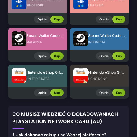
SINGAPORE
MALAYSIA
Opinie
Kup
Opinie
Kup
Steam Wallet Code (MYR)
Steam Wallet Code (IDR)
MALAYSIA
INDONESIA
Opinie
Kup
Opinie
Kup
Nintendo eShop Gift Card (US)
Nintendo eShop Gift Card (HK)
UNITED STATES
HONG KONG
Opinie
Kup
Opinie
Kup
CO MUSISZ WIEDZIEĆ O DOŁADOWANIACH
PLAYSTATION NETWORK CARD (AU)
1.
Jak dokonać zakupu na Waszej platformie?