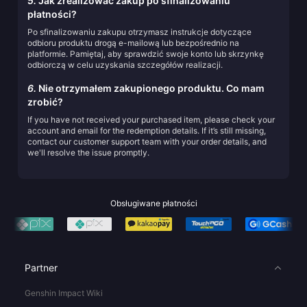
5.
Jak zrealizować zakup po sfinalizowaniu
płatności?
Po sfinalizowaniu zakupu otrzymasz instrukcje dotyczące
odbioru produktu drogą e-mailową lub bezpośrednio na
platformie. Pamiętaj, aby sprawdzić swoje konto lub skrzynkę
odbiorczą w celu uzyskania szczegółów realizacji.
6.
Nie otrzymałem zakupionego produktu. Co mam
zrobić?
If you have not received your purchased item, please check your
account and email for the redemption details. If it’s still missing,
contact our customer support team with your order details, and
we'll resolve the issue promptly.
Obsługiwane płatności
Partner
Genshin Impact Wiki