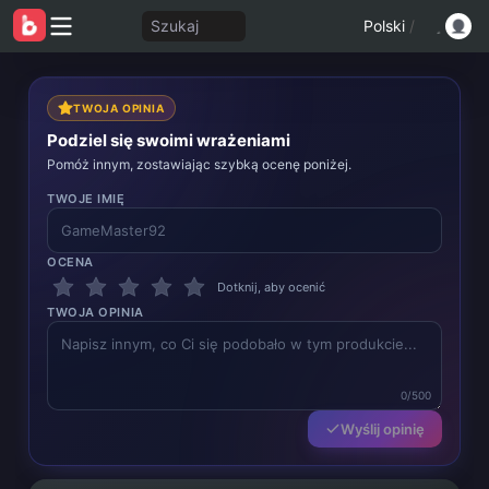
Szukaj
Polski
/
TWOJA OPINIA
Podziel się swoimi wrażeniami
Pomóż innym, zostawiając szybką ocenę poniżej.
TWOJE IMIĘ
OCENA
Dotknij, aby ocenić
TWOJA OPINIA
0/500
Wyślij opinię