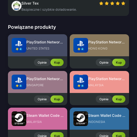
Silver Tex
Bezpieczne i szybkie doładowanie.
Powiązane produkty
PlayStation Network Card (US)
PlayStation Network Card (HK)
UNITED STATES
HONG KONG
Opinie
Kup
Opinie
Kup
PlayStation Network Card (SG)
PlayStation Network Card (MY)
SINGAPORE
MALAYSIA
Opinie
Kup
Opinie
Kup
Steam Wallet Code (MYR)
Steam Wallet Code (IDR)
MALAYSIA
INDONESIA
Opinie
Kup
Opinie
Kup