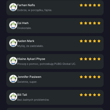
Farhan Nafis
Dobrze, w porządku, fajnie.
Eoi Hwh
Doskonale.
Aaden Mark
Myślę, że zadziałało.
Hlaine Aykari Phyoe
Proszę o pomoc, potrzebuję PUBG Global UC.
Jennifer Pasiwen
Świetnie, super.
Bili Tali
Bez żadnych problemów.