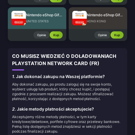
Nintendo eShop Gift Card (US)
Nintendo eShop Gift Card (HK)
UNITED STATES
HONG KONG
Opinie
Kup
Opinie
Kup
CO MUSISZ WIEDZIEĆ O DOŁADOWANIACH
PLAYSTATION NETWORK CARD (FR)
1.
Jak dokonać zakupu na Waszej platformie?
Aby dokonać zakupu, po prostu zaloguj się na swoje konto,
wybierz usługę lub produkt, który chcesz kupić, i postępuj
zgodnie z procesem realizacji zakupu. Możesz sfinalizować
płatność, korzystając z dostępnych metod płatności.
2.
Jakie metody płatności akceptujecie?
Akceptujemy różne metody płatności, w tym karty
kredytowe/debetowe, portfele cyfrowe oraz przelewy bankowe.
Pełną listę dostępnych metod znajdziesz w sekcji płatności
podczas finalizacji zakupu.