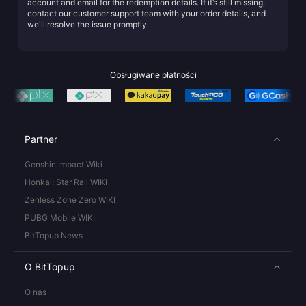
account and email for the redemption details. If it’s still missing,
contact our customer support team with your order details, and
we'll resolve the issue promptly.
Obsługiwane płatności
Partner
Genshin Impact Wiki
Honkai: Star Rail WIKI
Zenless Zone Zero WIKI
PUBG Mobile WIKI
BitTopup News
O BitTopup
O nas