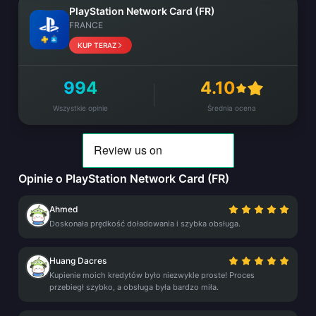
PlayStation Network Card (FR)
FRANCE
KUP TERAZ
994
4.10
Wszystkie opinie
Średnia ocena
Opinie o PlayStation Network Card (FR)
Ahmed
Doskonała prędkość doładowania i szybka obsługa.
Huang Dacres
Kupienie moich kredytów było niezwykle proste! Proces
przebiegł szybko, a obsługa była bardzo miła.