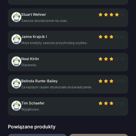
Stuart Wehner
Zawsze dostarczone na czas.
Jaime Krajcik I
Moje kredyty zawsze przychodzą szybko.
Neal Kirlin
Starannie.
Belinda Runte-Bailey
Za każdym razem doskonałe doświadczenie.
Tim Schaefer
Wyjątkowo.
Powiązane produkty