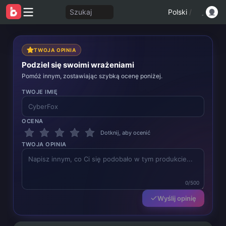
Szukaj
Polski
/
TWOJA OPINIA
Podziel się swoimi wrażeniami
Pomóż innym, zostawiając szybką ocenę poniżej.
TWOJE IMIĘ
OCENA
Dotknij, aby ocenić
TWOJA OPINIA
0/500
Wyślij opinię