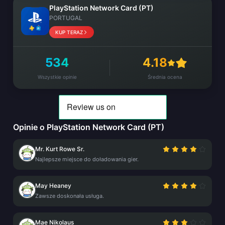
PlayStation Network Card (PT)
PORTUGAL
KUP TERAZ
534
4.18
Wszystkie opinie
Średnia ocena
Opinie o PlayStation Network Card (PT)
Mr. Kurt Rowe Sr.
Najlepsze miejsce do doładowania gier.
May Heaney
Zawsze doskonała usługa.
Mae Nikolaus