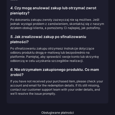
4.
Czy mogę anulować zakup lub otrzymać zwrot
pieniędzy?
Po dokonaniu zakupu zwroty zazwyczaj nie są możliwe. Jeśli
jednak wystąpi problem z zamówieniem, skontaktuj się z naszym
działem obsługi klienta, a pomożemy Ci najlepiej, jak potrafimy.
5.
Jak zrealizować zakup po sfinalizowaniu
płatności?
Po sfinalizowaniu zakupu otrzymasz instrukcje dotyczące
odbioru produktu drogą e-mailową lub bezpośrednio na
platformie. Pamiętaj, aby sprawdzić swoje konto lub skrzynkę
odbiorczą w celu uzyskania szczegółów realizacji.
6.
Nie otrzymałem zakupionego produktu. Co mam
zrobić?
If you have not received your purchased item, please check your
account and email for the redemption details. If it’s still missing,
contact our customer support team with your order details, and
we'll resolve the issue promptly.
Obsługiwane płatności