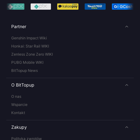
Partner
Genshin Impact Wiki
Honkai: Star Rail WIKI
Zenless Zone Zero WIKI
PUBG Mobile WIKI
BitTopup News
O BitTopup
O nas
Wsparcie
Kontakt
Zakupy
Polityka zwrotów