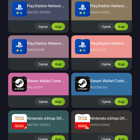
PlayStation Network Card (US)
PlayStation Network Card (HK)
UNITED STATES
HONG KONG
Opinie
Kup
Opinie
Kup
PlayStation Network Card (SG)
PlayStation Network Card (MY)
SINGAPORE
MALAYSIA
Opinie
Kup
Opinie
Kup
Steam Wallet Code (MYR)
Steam Wallet Code (IDR)
MALAYSIA
INDONESIA
Opinie
Kup
Opinie
Kup
Nintendo eShop Gift Card (US)
Nintendo eShop Gift Card (HK)
UNITED STATES
HONG KONG
Opinie
Kup
Opinie
Kup