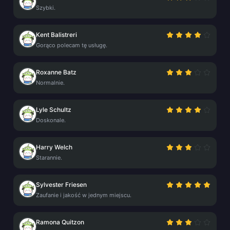
Szybki.
Kent Balistreri
Gorąco polecam tę usługę.
Roxanne Batz
Normalnie.
Lyle Schultz
Doskonale.
Harry Welch
Starannie.
Sylvester Friesen
Zaufanie i jakość w jednym miejscu.
Ramona Quitzon