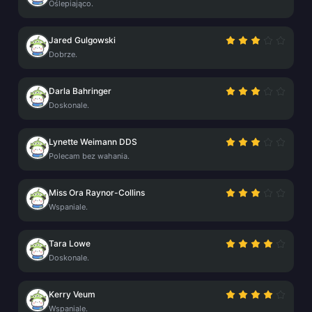
Oślepiająco.
Jared Gulgowski
Dobrze.
Darla Bahringer
Doskonale.
Lynette Weimann DDS
Polecam bez wahania.
Miss Ora Raynor-Collins
Wspaniale.
Tara Lowe
Doskonale.
Kerry Veum
Wspaniale.