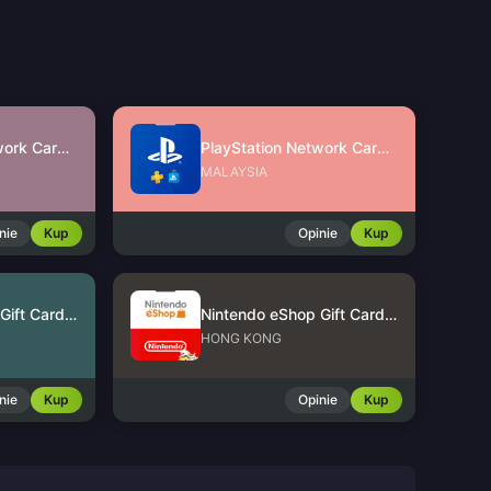
PlayStation Network Card (SG)
PlayStation Network Card (MY)
MALAYSIA
nie
Kup
Opinie
Kup
Nintendo eShop Gift Card (US)
Nintendo eShop Gift Card (HK)
HONG KONG
nie
Kup
Opinie
Kup