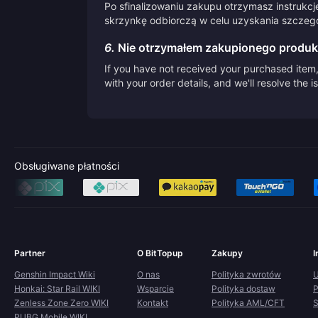
Po sfinalizowaniu zakupu otrzymasz instrukcj
skrzynkę odbiorczą w celu uzyskania szczegół
6.
Nie otrzymałem zakupionego produk
If you have not received your purchased item, 
with your order details, and we'll resolve the 
Obsługiwane płatności
Partner
O BitTopup
Zakupy
I
Genshin Impact Wiki
O nas
Polityka zwrotów
U
Honkai: Star Rail WIKI
Wsparcie
Polityka dostaw
P
Zenless Zone Zero WIKI
Kontakt
Polityka AML/CFT
S
PUBG Mobile WIKI