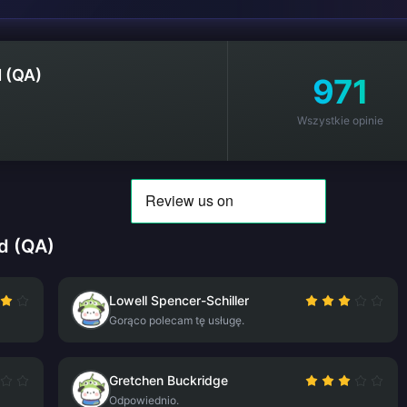
 (QA)
971
Wszystkie opinie
d (QA)
Lowell Spencer-Schiller
Gorąco polecam tę usługę.
Gretchen Buckridge
Odpowiednio.