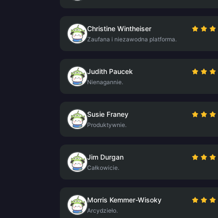
Christine Wintheiser
Zaufana i niezawodna platforma.
Judith Paucek
Nienagannie.
Susie Franey
Produktywnie.
Jim Durgan
Całkowicie.
Morris Kemmer-Wisoky
Arcydzieło.