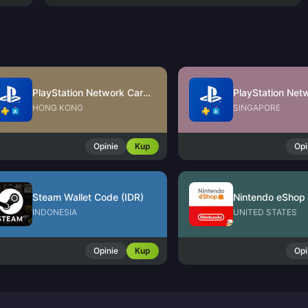
PlayStation Network Card (HK)
HONG KONG
SINGAPORE
Opinie
Kup
Opi
Steam Wallet Code (IDR)
INDONESIA
UNITED STATES
Opinie
Kup
Opi