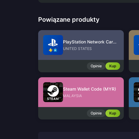
Powiązane produkty
PlayStation Network Card (US)
UNITED STATES
Opinie
Kup
Steam Wallet Code (MYR)
MALAYSIA
Opinie
Kup