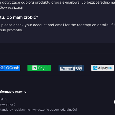
e dotyczące odbioru produktu drogą e-mailową lub bezpośrednio na 
ów realizacji.
tu. Co mam zrobić?
please check your account and email for the redemption details. If it
issue promptly.
nformacje prawne
sługi
rywatność
tandardy redakcyjne i wyłączenie odpowiedzialności