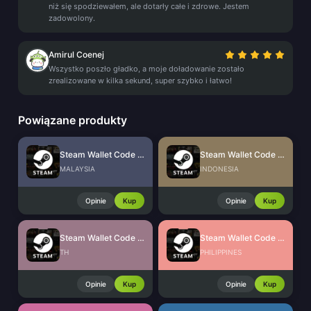
niż się spodziewałem, ale dotarły całe i zdrowe. Jestem
zadowolony.
Amirul Coenej
Wszystko poszło gładko, a moje doładowanie zostało
zrealizowane w kilka sekund, super szybko i łatwo!
Powiązane produkty
Steam Wallet Code (MYR)
Steam Wallet Code (IDR)
MALAYSIA
INDONESIA
Opinie
Kup
Opinie
Kup
Steam Wallet Code (THB)
Steam Wallet Code (PHP)
TH
PHILIPPINES
Opinie
Kup
Opinie
Kup