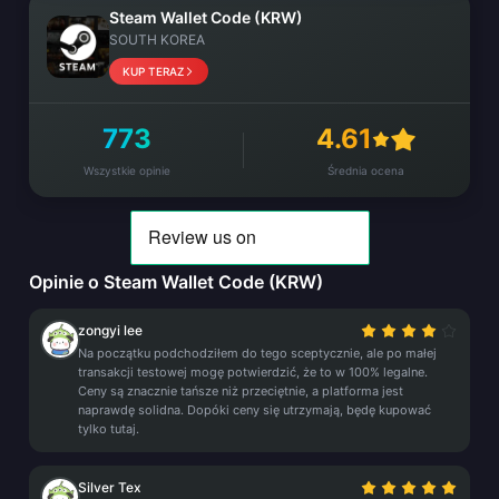
Steam Wallet Code (KRW)
SOUTH KOREA
KUP TERAZ
773
4.61
Wszystkie opinie
Średnia ocena
Opinie o Steam Wallet Code (KRW)
zongyi lee
Na początku podchodziłem do tego sceptycznie, ale po małej
transakcji testowej mogę potwierdzić, że to w 100% legalne.
Ceny są znacznie tańsze niż przeciętnie, a platforma jest
naprawdę solidna. Dopóki ceny się utrzymają, będę kupować
tylko tutaj.
Silver Tex