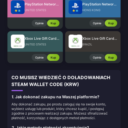
PlayStation Network Card (US)
PlayStation Network Card (HK)
UNITED STATES
HONG KONG
Opinie
Kup
Opinie
Kup
Xbox Live Gift Card (US)
Xbox Live Gift Card (BR)
UNITED STATES
BRAZIL
Opinie
Kup
Opinie
Kup
CO MUSISZ WIEDZIEĆ O DOŁADOWANIACH
STEAM WALLET CODE (KRW)
1.
Jak dokonać zakupu na Waszej platformie?
Aby dokonać zakupu, po prostu zaloguj się na swoje konto,
wybierz usługę lub produkt, który chcesz kupić, i postępuj
zgodnie z procesem realizacji zakupu. Możesz sfinalizować
płatność, korzystając z dostępnych metod płatności.
2.
Jakie metody płatności akceptujecie?