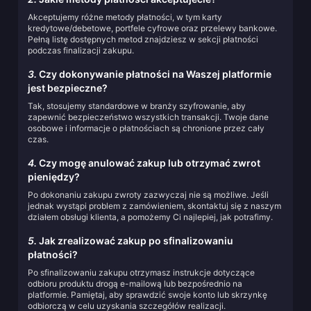
Akceptujemy różne metody płatności, w tym karty
kredytowe/debetowe, portfele cyfrowe oraz przelewy bankowe.
Pełną listę dostępnych metod znajdziesz w sekcji płatności
podczas finalizacji zakupu.
3.
Czy dokonywanie płatności na Waszej platformie
jest bezpieczne?
Tak, stosujemy standardowe w branży szyfrowanie, aby
zapewnić bezpieczeństwo wszystkich transakcji. Twoje dane
osobowe i informacje o płatnościach są chronione przez cały
czas.
4.
Czy mogę anulować zakup lub otrzymać zwrot
pieniędzy?
Po dokonaniu zakupu zwroty zazwyczaj nie są możliwe. Jeśli
jednak wystąpi problem z zamówieniem, skontaktuj się z naszym
działem obsługi klienta, a pomożemy Ci najlepiej, jak potrafimy.
5.
Jak zrealizować zakup po sfinalizowaniu
płatności?
Po sfinalizowaniu zakupu otrzymasz instrukcje dotyczące
odbioru produktu drogą e-mailową lub bezpośrednio na
platformie. Pamiętaj, aby sprawdzić swoje konto lub skrzynkę
odbiorczą w celu uzyskania szczegółów realizacji.