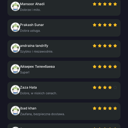
Mansoor Ahadi
Dobrze i miło.
Prakash Sunar
Dobra usługa.
andraina tandrify
Szybko i niezawodnie.
Айзирек Тиленбаева
Super!
Zaza Hata
Dobre, w niskich cenach.
ibad khan
Zaufana, bezpieczna dostawa.