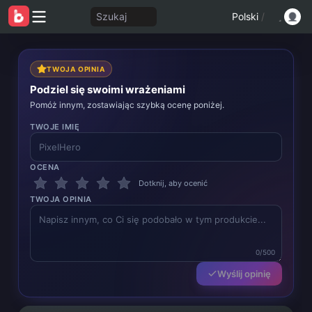
Szukaj
Polski
/
TWOJA OPINIA
Podziel się swoimi wrażeniami
Pomóż innym, zostawiając szybką ocenę poniżej.
TWOJE IMIĘ
OCENA
Dotknij, aby ocenić
TWOJA OPINIA
0/500
Wyślij opinię