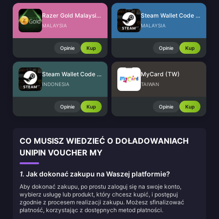
Razer Gold Malaysia (MYR)
Steam Wallet Code (MYR)
MALAYSIA
MALAYSIA
Opinie
Kup
Opinie
Kup
Steam Wallet Code (IDR)
MyCard (TW)
INDONESIA
TAIWAN
Opinie
Kup
Opinie
Kup
CO MUSISZ WIEDZIEĆ O DOŁADOWANIACH
UNIPIN VOUCHER MY
1.
Jak dokonać zakupu na Waszej platformie?
Aby dokonać zakupu, po prostu zaloguj się na swoje konto,
wybierz usługę lub produkt, który chcesz kupić, i postępuj
zgodnie z procesem realizacji zakupu. Możesz sfinalizować
płatność, korzystając z dostępnych metod płatności.