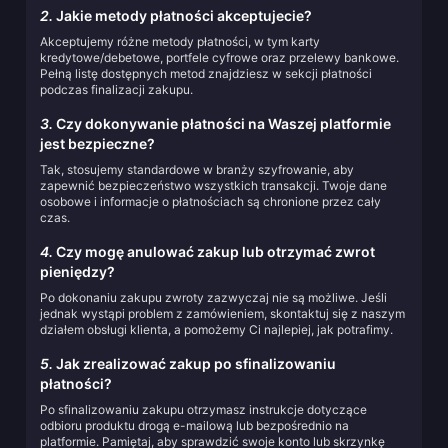
2.
Jakie metody płatności akceptujecie?
Akceptujemy różne metody płatności, w tym karty
kredytowe/debetowe, portfele cyfrowe oraz przelewy bankowe.
Pełną listę dostępnych metod znajdziesz w sekcji płatności
podczas finalizacji zakupu.
3.
Czy dokonywanie płatności na Waszej platformie
jest bezpieczne?
Tak, stosujemy standardowe w branży szyfrowanie, aby
zapewnić bezpieczeństwo wszystkich transakcji. Twoje dane
osobowe i informacje o płatnościach są chronione przez cały
czas.
4.
Czy mogę anulować zakup lub otrzymać zwrot
pieniędzy?
Po dokonaniu zakupu zwroty zazwyczaj nie są możliwe. Jeśli
jednak wystąpi problem z zamówieniem, skontaktuj się z naszym
działem obsługi klienta, a pomożemy Ci najlepiej, jak potrafimy.
5.
Jak zrealizować zakup po sfinalizowaniu
płatności?
Po sfinalizowaniu zakupu otrzymasz instrukcje dotyczące
odbioru produktu drogą e-mailową lub bezpośrednio na
platformie. Pamiętaj, aby sprawdzić swoje konto lub skrzynkę