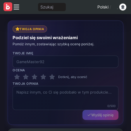
Szukaj
Polski
/
TWOJA OPINIA
Podziel się swoimi wrażeniami
Pomóż innym, zostawiając szybką ocenę poniżej.
TWOJE IMIĘ
OCENA
Dotknij, aby ocenić
TWOJA OPINIA
0/500
Wyślij opinię