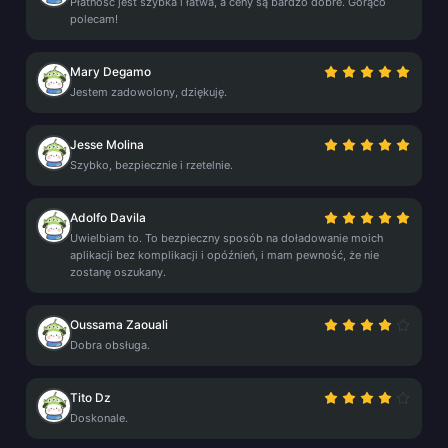
Płatność jest szybka i łatwa, a ceny są bardzo dobre. Gorąco
polecam!
Mary Degamo
Jestem zadowolony, dziękuję.
Jesse Molina
Szybko, bezpiecznie i rzetelnie.
Adolfo Davila
Uwielbiam to. To bezpieczny sposób na doładowanie moich
aplikacji bez komplikacji i opóźnień, i mam pewność, że nie
zostanę oszukany.
Oussama Zaouali
Dobra obsługa.
Tito Dz
Doskonale.