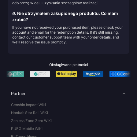
odbiorczą w celu uzyskania szczegółów realizacji.
6.
Nie otrzymałem zakupionego produktu. Co mam
zrobić?
If you have not received your purchased item, please check your
account and email for the redemption details. If it’s still missing,
contact our customer support team with your order details, and
we'll resolve the issue promptly.
Obsługiwane płatności
Partner
Genshin Impact Wiki
Honkai: Star Rail WIKI
Zenless Zone Zero WIKI
PUBG Mobile WIKI
BitTopup News