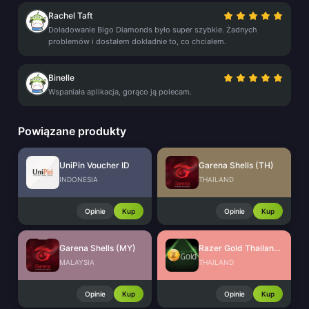
Rachel Taft
Doładowanie Bigo Diamonds było super szybkie. Żadnych
problemów i dostałem dokładnie to, co chciałem.
Binelle
Wspaniała aplikacja, gorąco ją polecam.
Powiązane produkty
UniPin Voucher ID
Garena Shells (TH)
INDONESIA
THAILAND
Opinie
Kup
Opinie
Kup
Garena Shells (MY)
Razer Gold Thailand (THB)
MALAYSIA
THAILAND
Opinie
Kup
Opinie
Kup