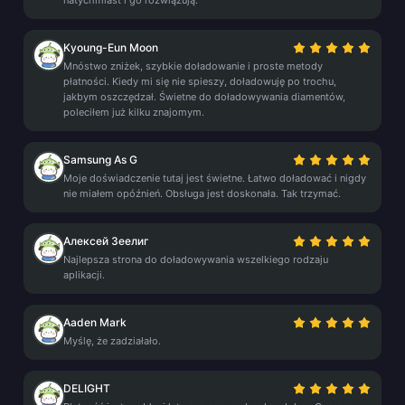
natychmiast i go rozwiązują.
Kyoung-Eun Moon
Mnóstwo zniżek, szybkie doładowanie i proste metody
płatności. Kiedy mi się nie spieszy, doładowuję po trochu,
jakbym oszczędzał. Świetne do doładowywania diamentów,
poleciłem już kilku znajomym.
Samsung As G
Moje doświadczenie tutaj jest świetne. Łatwo doładować i nigdy
nie miałem opóźnień. Obsługa jest doskonała. Tak trzymać.
Алексей Зеелиг
Najlepsza strona do doładowywania wszelkiego rodzaju
aplikacji.
Aaden Mark
Myślę, że zadziałało.
DELIGHT