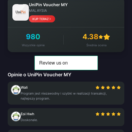
UniPin Voucher MY
MALAYSIA
KUP TERAZ
980
4.38
Wszystkie opinie
Średnia ocena
Opinie o UniPin Voucher MY
Wali
Program jest niezawodny i szybki w realizacji transakcji,
najlepszy program.
Eoi Hwh
Doskonale.