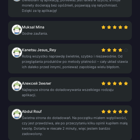
Uwielbiam tę aplikację, ponieważ jest łatwa w użyciu, a moje
monety docierają bez opóźnień, pojawiają się natychmiast.
Dzięki za tę aplikację!
Muksal Mina
Godne zaufania.
Kanetsu Jesus_Rey
Robią wszystko naprawdę świetnie, szybko i niezawodnie. Od
przeglądania produktów po metody płatności – cały układ stawia
ich daleko przed innymi, ponieważ zapobiega wielu błędom.
Алексей Зеелиг
Najlepsza strona do doładowywania wszelkiego rodzaju
aplikacji.
Abdul Rouf
Świetna strona do doładowań. Na początku miałem wątpliwości,
czy jest prawdziwa, ale po przeczytaniu kilku opinii kupiłem małą
kwotę. Dotarła w niecałe 2 minuty, więc jestem bardzo
zadowolony.