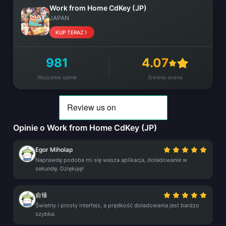
Work from Home CdKey (JP)
JAPAN
KUP TERAZ
981
4.07
Wszystkie opinie
Średnia ocena
Opinie o Work from Home CdKey (JP)
Egor Miholap
Naprawdę podoba mi się wasza aplikacja, doładowanie w
sekundę. Dziękuję!
俞臻
Świetny i prosty interfejs, a prędkość doładowania jest bardzo
szybka.