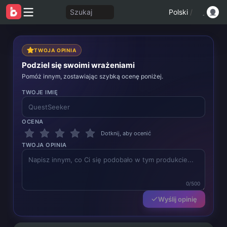
Szukaj
Polski
/
TWOJA OPINIA
Podziel się swoimi wrażeniami
Pomóż innym, zostawiając szybką ocenę poniżej.
TWOJE IMIĘ
OCENA
Dotknij, aby ocenić
TWOJA OPINIA
0/500
Wyślij opinię