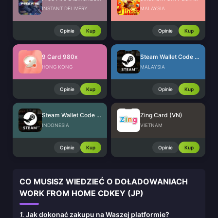
INSTANT DELIVERY
MALAYSIA
Opinie
Kup
Opinie
Kup
9 Card 980x
Steam Wallet Code (MYR)
HONG KONG
MALAYSIA
Opinie
Kup
Opinie
Kup
Steam Wallet Code (IDR)
Zing Card (VN)
INDONESIA
VIETNAM
Opinie
Kup
Opinie
Kup
CO MUSISZ WIEDZIEĆ O DOŁADOWANIACH
WORK FROM HOME CDKEY (JP)
1.
Jak dokonać zakupu na Waszej platformie?