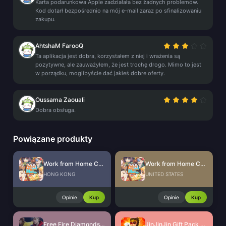
Karta podarunkowa Apple zadziałała bez żadnych problemów.
Kod dotarł bezpośrednio na mój e-mail zaraz po sfinalizowaniu
zakupu.
AhtshaM FarooQ
Ta aplikacja jest dobra, korzystałem z niej i wrażenia są
pozytywne, ale zauważyłem, że jest trochę drogo. Mimo to jest
w porządku, moglibyście dać jakieś dobre oferty.
Oussama Zaouali
Dobra obsługa.
Powiązane produkty
Work from Home CdKey (HK)
Work from Home CdKey (US)
HONG KONG
UNITED STATES
Opinie
Kup
Opinie
Kup
Free Fire Diamonds EU + TR
JinJinJin Gift Pack Redeem Code