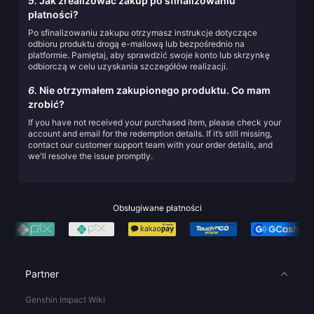
5.
Jak zrealizować zakup po sfinalizowaniu
płatności?
Po sfinalizowaniu zakupu otrzymasz instrukcje dotyczące
odbioru produktu drogą e-mailową lub bezpośrednio na
platformie. Pamiętaj, aby sprawdzić swoje konto lub skrzynkę
odbiorczą w celu uzyskania szczegółów realizacji.
6.
Nie otrzymałem zakupionego produktu. Co mam
zrobić?
If you have not received your purchased item, please check your
account and email for the redemption details. If it’s still missing,
contact our customer support team with your order details, and
we'll resolve the issue promptly.
Obsługiwane płatności
Partner
Genshin Impact Wiki