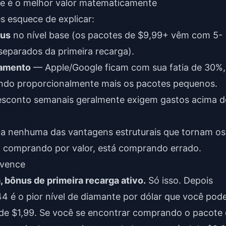
te é o melhor valor matematicamente
s esquece de explicar:
nus
no nível base (os pacotes de $9,99+ vêm com 5-
eparados da primeira recarga).
gamento
— Apple/Google ficam com sua fatia de 30%,
ando proporcionalmente mais os pacotes pequenos.
sconto semanais geralmente exigem gastos acima d
la nenhuma das vantagens estruturais que tornam os
tá comprando por valor, está comprando errado.
 vence
 bônus de primeira recarga ativo.
Só isso. Depois
4 é o pior nível de diamante por dólar que você pod
 de $1,99. Se você se encontrar comprando o pacote