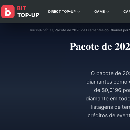
DIRECT TOP-UP
GAME
CA
Início
/
Notícias
/
Pacote de 20
O pacote de 20
diamantes como c
de $0,0196 por
diamante em todo
listagens de te
créditos de even