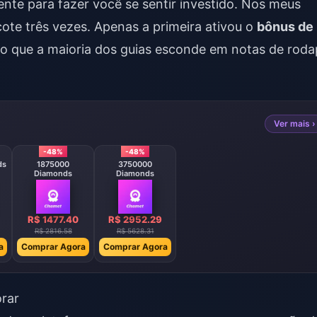
iente para fazer você se sentir investido. Nos meus
ote três vezes. Apenas a primeira ativou o
bônus de
 o que a maioria dos guias esconde em notas de roda
Ver mais ›
-48%
-48%
ds
1875000
3750000
Diamonds
Diamonds
R$ 1477.40
R$ 2952.29
R$ 2816.58
R$ 5628.31
a
Comprar Agora
Comprar Agora
rar