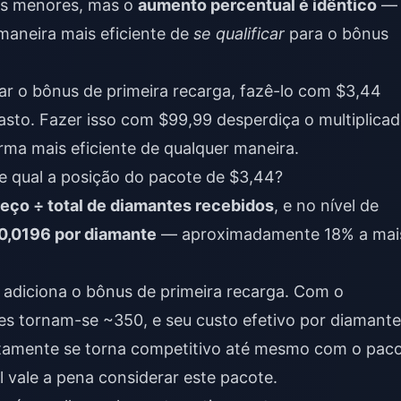
os menores, mas o
aumento percentual é idêntico
— 
 maneira mais eficiente de
se qualificar
para o bônus
car o bônus de primeira recarga, fazê-lo com $3,44
sto. Fazer isso com $99,99 desperdiça o multiplicad
ma mais eficiente de qualquer maneira.
e qual a posição do pacote de $3,44?
eço ÷ total de diamantes recebidos
, e no nível de
0,0196 por diamante
— aproximadamente 18% a mai
 adiciona o bônus de primeira recarga. Com o
es tornam-se ~350, e seu custo efetivo por diamante
tamente se torna competitivo até mesmo com o pac
l vale a pena considerar este pacote.