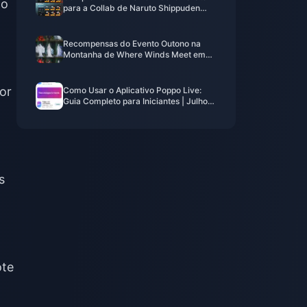
o
para a Collab de Naruto Shippuden
(Julho de 2026): Custos, Melhores
Pacotes e Recarga Segura
Recompensas do Evento Outono na
Montanha de Where Winds Meet em
julho de 2026: Lista Completa, Moeda
e Prioridade
or
Como Usar o Aplicativo Poppo Live:
Guia Completo para Iniciantes | Julho
de 2026
s
ote