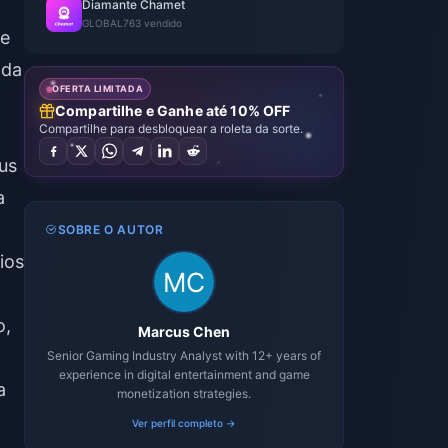
Diamante Chamet
GLOBAL
763 vendido
de
 da
OFERTA LIMITADA
Compartilhe e Ganhe até 10% OFF
Compartilhe para desbloquear a roleta da sorte.
us
a
SOBRE O AUTOR
ios
o,
Marcus Chen
Senior Gaming Industry Analyst with 12+ years of
experience in digital entertainment and game
a
monetization strategies.
Ver perfil completo →