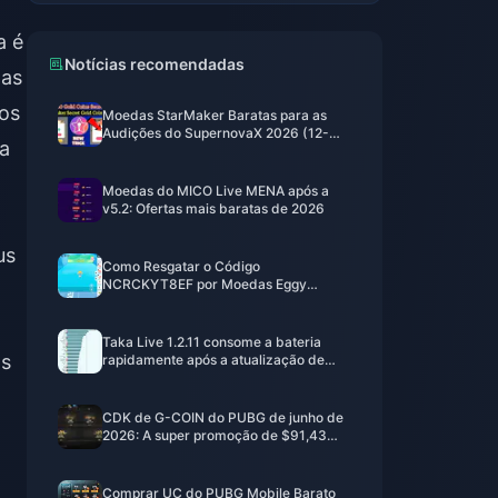
a é
Notícias recomendadas
 as
vos
Moedas StarMaker Baratas para as
Audições do SupernovaX 2026 (12-
sa
23% de Desconto)
Moedas do MICO Live MENA após a
v5.2: Ofertas mais baratas de 2026
us
Como Resgatar o Código
NCRCKYT8EF por Moedas Eggy
Gratuitas (Ago 2026)
Taka Live 1.2.11 consome a bateria
às
rapidamente após a atualização de
julho de 2026? Causas e soluções
CDK de G-COIN do PUBG de junho de
2026: A super promoção de $91,43
realmente vale a pena?
Comprar UC do PUBG Mobile Barato