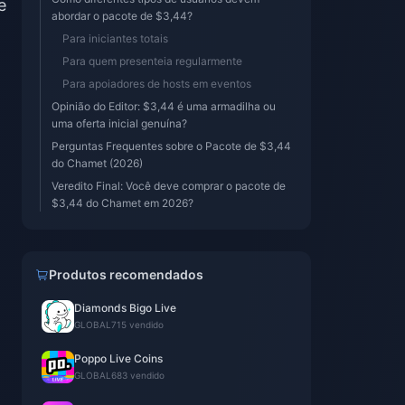
e
abordar o pacote de $3,44?
Para iniciantes totais
Para quem presenteia regularmente
Para apoiadores de hosts em eventos
Opinião do Editor: $3,44 é uma armadilha ou
uma oferta inicial genuína?
Perguntas Frequentes sobre o Pacote de $3,44
do Chamet (2026)
Veredito Final: Você deve comprar o pacote de
$3,44 do Chamet em 2026?
Produtos recomendados
Diamonds Bigo Live
GLOBAL
715 vendido
Poppo Live Coins
GLOBAL
683 vendido