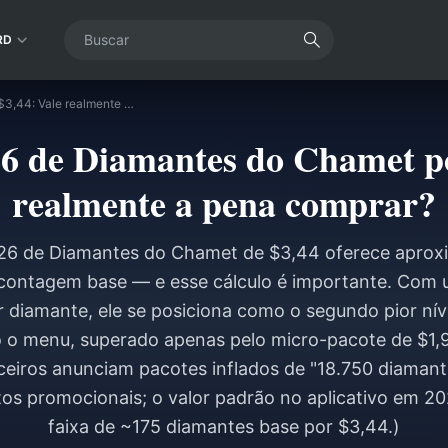
RD
Pacote de 2026 de Diamantes do Chamet por $3,44: Vale realmente a pena comprar?
26 de Diamantes do Chamet po
realmente a pena comprar?
26 de Diamantes do Chamet de $3,44 oferece apro
ontagem base — e esse cálculo é importante. Com 
 diamante, ele se posiciona como o segundo pior nív
 o menu, superado apenas pelo micro-pacote de $1,9
rceiros anunciam pacotes inflados de "18.750 diamant
tos promocionais; o valor padrão no aplicativo em 
faixa de ~175 diamantes base por $3,44.)