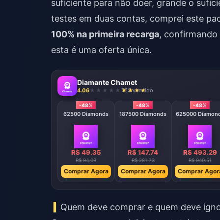
suficiente para não doer, grande o sufic
testes em duas contas, comprei este pac
100% na primeira recarga
, confirmando
esta é uma oferta única.
Diamante Chamet
4.06
763 vendido
-48%
-48%
-48%
62500 Diamonds
187500 Diamonds
625000 Diamon
R$ 49.35
R$ 147.74
R$ 493.29
R$ 94.09
R$ 281.73
R$ 940.51
Comprar Agora
Comprar Agora
Comprar Agor
Quem deve comprar e quem deve igno