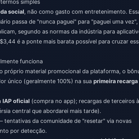
 termos simples
da social
, não como gasto com entretenimento. Ess
ário passa de "nunca paguei" para "paguei uma vez",
plicam, segundo as normas da indústria para aplicati
3,44 é a ponte mais barata possível para cruzar es
almente funciona
 próprio material promocional da plataforma, o bôn
ador único (geralmente 100%) na sua
primeira recarga
a
IAP oficial
(compra no app); recargas de terceiros 
rsia central que abordarei mais tarde).
 — tentativas da comunidade de "resetar" via novas
nto por detecção.