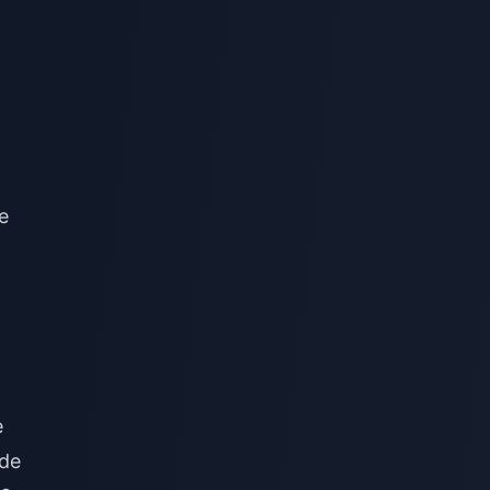
e
e
 de