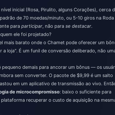
vel inicial (Rosa, Pirulito, alguns Corações), cerca 
padrão de 70 moedas/minuto, ou 5-10 giros na Roda
iente para
participar
, não para
se destacar
.
 quem ele foi projetado?
vel mais barato onde o Chamet pode oferecer um bôn
r a loja". É um funil de conversão deliberado, não um
 é pequeno demais para ancorar um bônus — os usuár
bora sem converter. O pacote de $9,99 é um salto
stou em um aplicativo de transmissão ao vivo. Entã
logia de microcompromisso
: baixo o suficiente para
 a plataforma recuperar o custo de aquisição na mesm