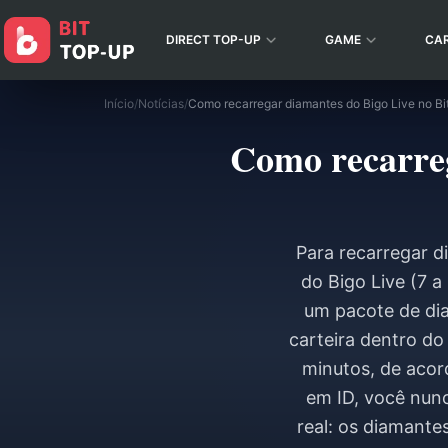
DIRECT TOP-UP
GAME
CA
Início
/
Notícias
/
Como recarreg
Para recarregar d
do Bigo Live (7 a
um pacote de di
carteira dentro do
minutos, de aco
em ID, você nunc
real: os diamant