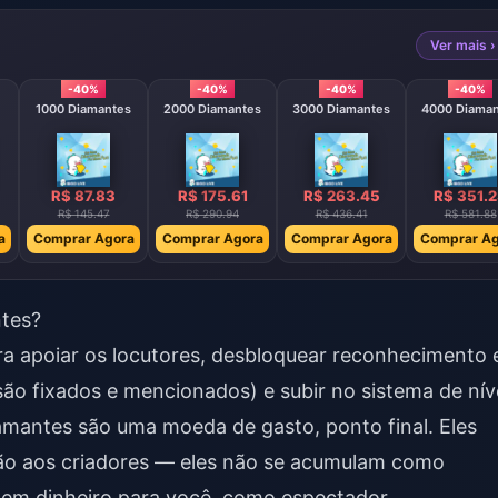
Ver mais ›
-40%
-40%
-40%
-40%
1000 Diamantes
2000 Diamantes
3000 Diamantes
4000 Diama
R$ 87.83
R$ 175.61
R$ 263.45
R$ 351.
R$ 145.47
R$ 290.94
R$ 436.41
R$ 581.88
a
Comprar Agora
Comprar Agora
Comprar Agora
Comprar Ag
ntes?
a apoiar os locutores, desbloquear reconhecimento
ão fixados e mencionados) e subir no sistema de nív
amantes são uma moeda de gasto, ponto final. Eles
ção aos criadores — eles não se acumulam como
em dinheiro para você, como espectador.