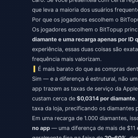
que leva a maioria dos usuários frequent
Por que os jogadores escolhem o BitTop
Os jogadores escolhem o BitTopup prin
diamante e uma recarga apenas por ID qu
experiência, essas duas coisas são exa
frequência mais valorizam.
É mais barato do que as compras dent
Sim — e a diferença é estrutural, não
app trazem as taxas de serviço da Apple
custam cerca de
$0,0314 por diamante
taxa da loja, precificando os diamantes
Em uma recarga de 1.000 diamantes, is
no app
— uma diferença de mais de $11
geralmente fica na faixa de
20–60%
, de