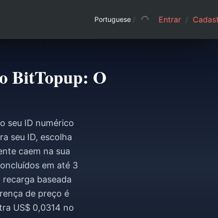
Entrar
/
Cadast
Portuguese
/
no BitTopup: O
do seu ID numérico
ra seu ID, escolha
ente caem na sua
concluídos em até 3
 recarga baseada
erença de preço é
tra US$ 0,0314 no