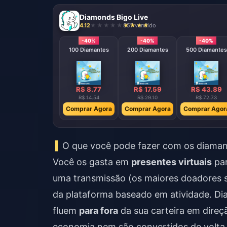
Diamonds Bigo Live
4.12
857 vendido
-40%
-40%
-40%
100 Diamantes
200 Diamantes
500 Diamantes
R$ 8.77
R$ 17.59
R$ 43.89
R$ 14.54
R$ 29.10
R$ 72.73
Comprar Agora
Comprar Agora
Comprar Agor
O que você pode fazer com os diama
Você os gasta em
presentes virtuais
par
uma transmissão (os maiores doadores s
da plataforma baseado em atividade. Di
fluem
para fora
da sua carteira em dire
economia nem são convertidos de volta 