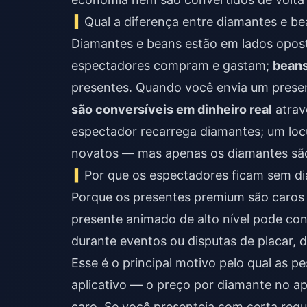
Qual a diferença entre diamantes e b
Diamantes e beans estão em lados opo
espectadores compram e gastam;
bean
presentes. Quando você envia um presen
são conversíveis em dinheiro real
atrav
espectador recarrega diamantes; um loc
novatos — mas apenas os diamantes são
Por que os espectadores ficam sem d
Porque os presentes premium são caros 
presente animado de alto nível pode co
durante eventos ou disputas de placar,
Esse é o principal motivo pelo qual as 
aplicativo — o preço por diamante no a
caro. Se você presenteia com certa regu