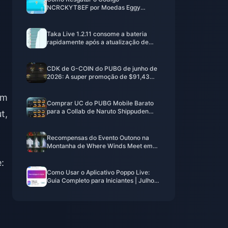
NCRCKYT8EF por Moedas Eggy
Gratuitas (Ago 2026)
Taka Live 1.2.11 consome a bateria
rapidamente após a atualização de
julho de 2026? Causas e soluções
CDK de G-COIN do PUBG de junho de
2026: A super promoção de $91,43
realmente vale a pena?
om
Comprar UC do PUBG Mobile Barato
para a Collab de Naruto Shippuden
t,
(Julho de 2026): Custos, Melhores
Pacotes e Recarga Segura
Recompensas do Evento Outono na
Montanha de Where Winds Meet em
julho de 2026: Lista Completa, Moeda
:
e Prioridade
Como Usar o Aplicativo Poppo Live:
Guia Completo para Iniciantes | Julho
de 2026