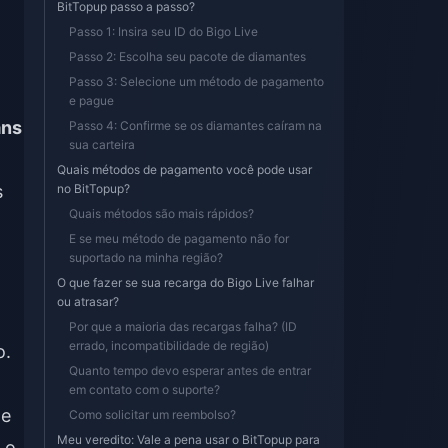
BitTopup passo a passo?
Passo 1: Insira seu ID do Bigo Live
Passo 2: Escolha seu pacote de diamantes
Passo 3: Selecione um método de pagamento
e pague
ans
Passo 4: Confirme se os diamantes caíram na
sua carteira
Quais métodos de pagamento você pode usar
s
no BitTopup?
Quais métodos são mais rápidos?
E se meu método de pagamento não for
suportado na minha região?
O que fazer se sua recarga do Bigo Live falhar
ou atrasar?
Por que a maioria das recargas falha? (ID
errado, incompatibilidade de região)
o.
Quanto tempo devo esperar antes de entrar
em contato com o suporte?
te
Como solicitar um reembolso?
Meu veredito: Vale a pena usar o BitTopup para
 o