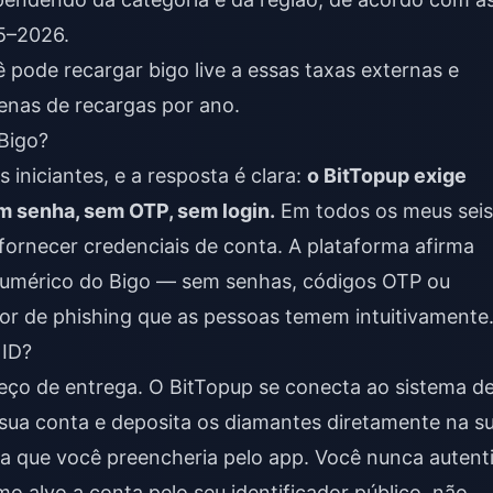
5–2026.
cê pode
recargar bigo live
a essas taxas externas e
enas de recargas por ano.
 Bigo?
 iniciantes, e a resposta é clara:
o BitTopup exige
m senha, sem OTP, sem login.
Em todos os meus seis
a fornecer credenciais de conta. A plataforma afirma
 numérico do Bigo — sem senhas, códigos OTP ou
etor de phishing que as pessoas temem intuitivamente
 ID?
ço de entrega. O BitTopup se conecta ao sistema d
à sua conta e deposita os diamantes diretamente na s
ra que você preencheria pelo app. Você nunca autent
 alvo a conta pelo seu identificador público, não