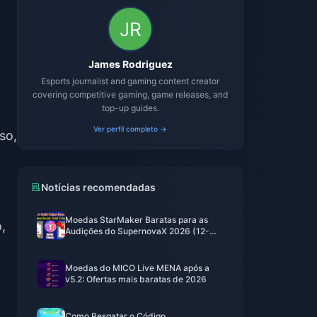
James Rodriguez
Esports journalist and gaming content creator
covering competitive gaming, game releases, and
top-up guides.
Ver perfil completo →
so,
Notícias recomendadas
Moedas StarMaker Baratas para as
,
Audições do SupernovaX 2026 (12-
23% de Desconto)
Moedas do MICO Live MENA após a
v5.2: Ofertas mais baratas de 2026
Como Resgatar o Código