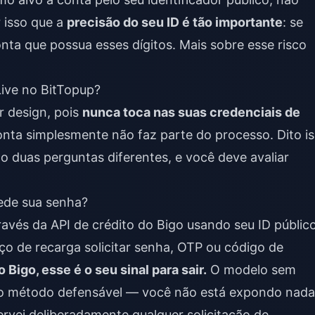
 isso que a
precisão do seu ID é tão importante
: se
nta que possua esses dígitos. Mais sobre esse risco
Live no BitTopup?
 design, pois
nunca toca nas suas credenciais de
nta simplesmente não faz parte do processo. Dito is
 duas perguntas diferentes, e você deve avaliar
ede sua senha?
ravés da API de crédito do Bigo usando seu ID público
ço de recarga solicitar senha, OTP ou código de
 Bigo, esse é o seu sinal para sair.
O modelo sem
a o método defensável — você não está expondo nada
vei deliberadamente qualquer solicitação de