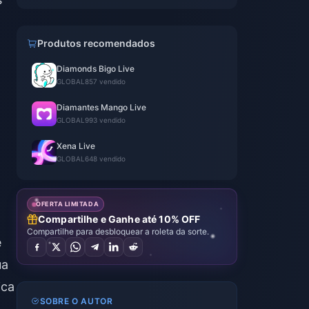
Produtos recomendados
Diamonds Bigo Live
GLOBAL
857 vendido
Diamantes Mango Live
GLOBAL
993 vendido
Xena Live
GLOBAL
648 vendido
.
OFERTA LIMITADA
Compartilhe e Ganhe até 10% OFF
Compartilhe para desbloquear a roleta da sorte.
e
ua
ica
SOBRE O AUTOR