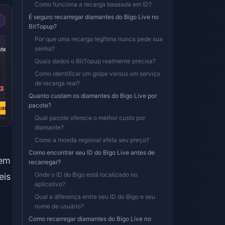
Como funciona a recarga baseada em ID?
É seguro recarregar diamantes do Bigo Live no
BitTopup?
Por que uma recarga legítima nunca pede sua
-40%
-40%
-40%
senha?
ntes
5000 Diamantes
10000 Diamantes
20000 Diamantes
Quais dados o BitTopup realmente precisa?
Como identificar um golpe versus um serviço
de recarga real?
23
R$ 439.06
R$ 878.12
R$ 1756.18
Quanto custam os diamantes do Bigo Live por
R$ 727.36
R$ 1454.71
R$ 2909.42
pacote?
ora
Comprar Agora
Comprar Agora
Comprar Agora
Qual pacote oferece o melhor custo por
diamante?
Como a moeda regional afeta seu preço?
Como encontrar seu ID do Bigo Live antes de
 em
recarregar?
Onde o ID do Bigo está localizado no
eis
aplicativo?
Qual a diferença entre seu ID do Bigo e seu
nome de usuário?
Como recarregar diamantes do Bigo Live no