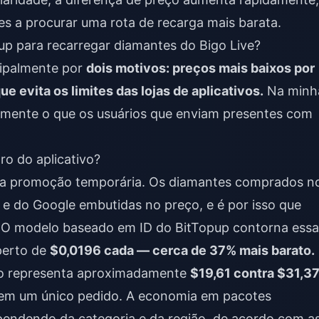
es a procurar uma rota de recarga mais barata.
up para recarregar diamantes do Bigo Live?
cipalmente por
dois motivos: preços mais baixos por
e evita os limites das lojas de aplicativos.
Na minh
tamente o que os usuários que enviam presentes com
ro do aplicativo?
 uma promoção temporária. Os diamantes comprados n
 e do Google embutidas no preço, e é por isso que
. O modelo baseado em ID do BitTopup contorna essa
 perto de
$0,0196 cada — cerca de 37% mais barato.
so representa aproximadamente
$19,61 contra $31,3
 em um único pedido. A economia em pacotes
pendendo da categoria e da região, de acordo com a