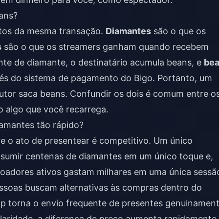
eans?
stos da mesma transação.
Diamantes
são o que os
s
são o que os streamers ganham quando recebem
te de diamante, o destinatário acumula beans, e
be
és do sistema de pagamento do Bigo. Portanto, um
utor saca beans. Confundir os dois é comum entre o
 algo que você recarrega.
iamantes tão rápido?
e o ato de presentear é competitivo. Um único
nsumir centenas de diamantes em um único toque e,
 doadores ativos gastam milhares em uma única sessã
pessoas buscam alternativas às compras dentro do
pp torna o envio frequente de presentes genuinamen
laridade, a diferença de preço aumenta rapidamente,