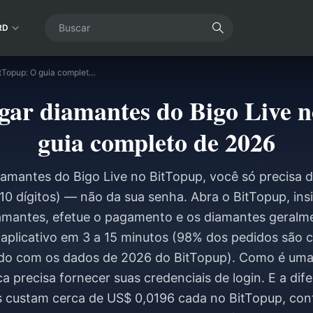
RD
Como recarregar diamantes do Bigo Live no BitTopup: O guia completo de 2026
ar diamantes do Bigo Live 
guia completo de 2026
iamantes do Bigo Live no BitTopup, você só precisa 
 10 dígitos) — não da sua senha. Abra o BitTopup, insi
amantes, efetue o pagamento e os diamantes geralm
 aplicativo em 3 a 15 minutos (98% dos pedidos são 
rdo com os dados de 2026 do BitTopup). Como é uma
a precisa fornecer suas credenciais de login. E a dif
es custam cerca de US$ 0,0196 cada no BitTopup, con