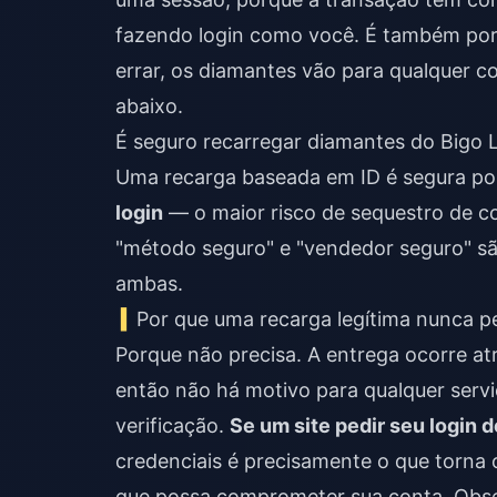
fazendo login como você. É também por
errar, os diamantes vão para qualquer co
abaixo.
É seguro recarregar diamantes do Bigo 
Uma recarga baseada em ID é segura por
login
— o maior risco de sequestro de co
"método seguro" e "vendedor seguro" são
ambas.
Por que uma recarga legítima nunca p
Porque não precisa. A entrega ocorre at
então não há motivo para qualquer servi
verificação.
Se um site pedir seu login do
credenciais é precisamente o que torn
que possa comprometer sua conta. Obser