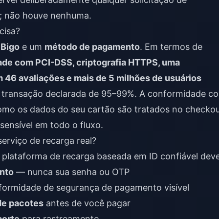
e; não houve nenhuma.
cisa?
 Bigo
e um
método de pagamento
. Em termos de
de com PCI-DSS, criptografia HTTPS, uma
m 46 avaliações e mais de 5 milhões de usuários
e transação declarada de 95–99%. A conformidade c
omo os dados do seu cartão são tratados no checkou
ensível em todo o fluxo.
erviço de recarga real?
a plataforma de recarga baseada em ID confiável deve
ento
— nunca sua senha ou OTP
ormidade de segurança de pagamento visível
de pacotes
antes de você pagar
porte
para rastreamento