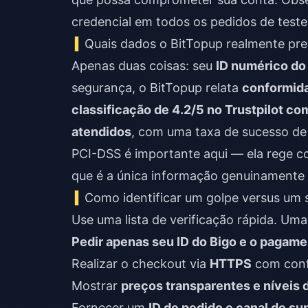
credencial em todos os pedidos de test
Quais dados o BitTopup realmente pre
Apenas duas coisas: seu
ID numérico do
segurança, o BitTopup relata
conformida
classificação de 4.2/5 no Trustpilot co
atendidos
, com uma taxa de sucesso d
PCI-DSS é importante aqui — ela rege c
que é a única informação genuinamente s
Como identificar um golpe versus um s
Use uma lista de verificação rápida. Um
Pedir apenas seu ID do Bigo e o pagam
Realizar o checkout via
HTTPS
com conf
Mostrar
preços transparentes e níveis 
Fornecer um
ID de pedido e canal de su