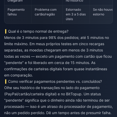
chegaram
no histórico
Pagamento
Problema com
Estornado
Se não houver
falhou
cartão/região
em 3 a 5 dias
estorno
úteis
Qual é o tempo normal de entrega?
Menos de 3 minutos para 98% dos pedidos; até 5 minutos no
limite máximo. Em meus próprios testes em cinco recargas
separadas, as moedas chegaram em menos de 3 minutos
todas as vezes — exceto um pagamento com cartão que ficou
"pendente" e foi liberado em cerca de 15 minutos. As
confirmações de carteiras digitais foram quase instantâneas
em comparação.
Como verificar pagamentos pendentes vs. concluídos?
Olhe seu histórico de transações no lado do pagamento
(PayPal/cartão/carteira digital) e no BitTopup. Um status
"pendente" significa que o dinheiro ainda não terminou de ser
processado — isso é um atraso do processador de pagamento,
não um pedido perdido. Dê um tempo antes de presumir falha.