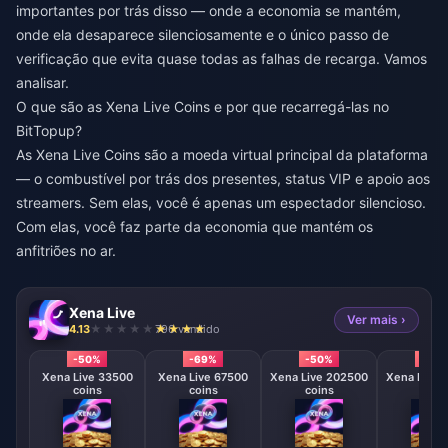
importantes por trás disso — onde a economia se mantém,
onde ela desaparece silenciosamente e o único passo de
verificação que evita quase todas as falhas de recarga. Vamos
analisar.
O que são as Xena Live Coins e por que recarregá-las no
BitTopup?
As Xena Live Coins são a moeda virtual principal da plataforma
— o combustível por trás dos presentes, status VIP e apoio aos
streamers. Sem elas, você é apenas um espectador silencioso.
Com elas, você faz parte da economia que mantém os
anfitriões no ar.
Xena Live
Ver mais ›
4.13
796 vendido
-50%
-69%
-50%
-50
Xena Live 33500
Xena Live 67500
Xena Live 202500
Xena Live 
coins
coins
coins
coin