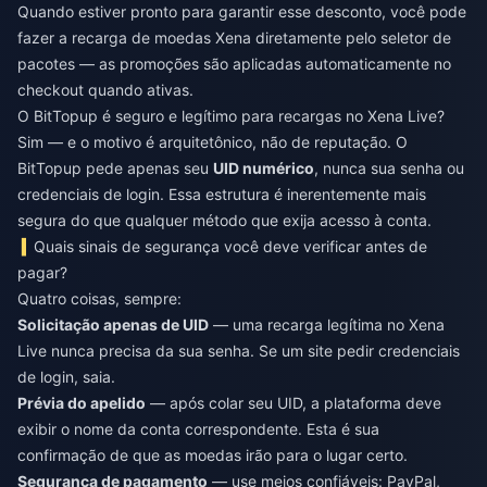
Quando estiver pronto para garantir esse desconto, você pode
fazer a
recarga de moedas Xena
diretamente pelo seletor de
pacotes — as promoções são aplicadas automaticamente no
checkout quando ativas.
O BitTopup é seguro e legítimo para recargas no Xena Live?
Sim — e o motivo é arquitetônico, não de reputação. O
BitTopup pede apenas seu
UID numérico
, nunca sua senha ou
credenciais de login. Essa estrutura é inerentemente mais
segura do que qualquer método que exija acesso à conta.
Quais sinais de segurança você deve verificar antes de
pagar?
Quatro coisas, sempre:
Solicitação apenas de UID
— uma recarga legítima no Xena
Live nunca precisa da sua senha. Se um site pedir credenciais
de login, saia.
Prévia do apelido
— após colar seu UID, a plataforma deve
exibir o nome da conta correspondente. Esta é sua
confirmação de que as moedas irão para o lugar certo.
Segurança de pagamento
— use meios confiáveis: PayPal,