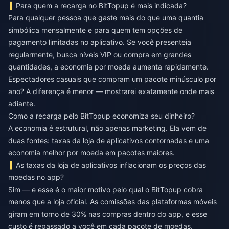
Para quem a recarga no BitTopup é mais indicada?
Para qualquer pessoa que gaste mais do que uma quantia
simbólica mensalmente e para quem tem opções de
pagamento limitadas no aplicativo. Se você presenteia
regularmente, busca níveis VIP ou compra em grandes
quantidades, a economia por moeda aumenta rapidamente.
Espectadores casuais que compram um pacote minúsculo por
ano? A diferença é menor — mostrarei exatamente onde mais
adiante.
Como a recarga pelo BitTopup economiza seu dinheiro?
A economia é estrutural, não apenas marketing. Ela vem de
duas fontes: taxas da loja de aplicativos contornadas e uma
economia melhor por moeda em pacotes maiores.
As taxas da loja de aplicativos inflacionam os preços das
moedas no app?
Sim — e esse é o maior motivo pelo qual o BitTopup cobra
menos que a loja oficial. As comissões das plataformas móveis
giram em torno de 30% nas compras dentro do app, e esse
custo é repassado a você em cada pacote de moedas.