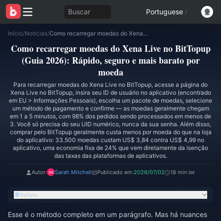
Buscar
Portuguese
/
Início
/
Notícias
/
Como recarregar moedas do Xena Live no BitTopup (Guia 2026): Rápido, seguro e mais barato por moeda
Como recarregar moedas do Xena Live no BitTopup
(Guia 2026): Rápido, seguro e mais barato por
moeda
Para recarregar moedas do Xena Live no BitTopup, acesse a página do
Xena Live no BitTopup, insira seu ID de usuário no aplicativo (encontrado
em EU > Informações Pessoais), escolha um pacote de moedas, selecione
um método de pagamento e confirme — as moedas geralmente chegam
em 1 a 5 minutos, com 98% dos pedidos sendo processados em menos de
3. Você só precisa do seu UID numérico, nunca da sua senha. Além disso,
comprar pelo BitTopup geralmente custa menos por moeda do que na loja
do aplicativo: 33.500 moedas custam US$ 3,84 contra US$ 4,99 no
aplicativo, uma economia fixa de 24% que vem diretamente da isenção
das taxas das plataformas de aplicativos.
Autor:
Sarah Mitchell
Publicado em:
2026/07/02
18 min ler
Índice
Esse é o método completo em um parágrafo. Mas há nuances