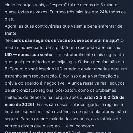
cinco recargas reais, a "espera" foi de menos de 3 minutos
quase todas as vezes. Eu troco três minutos por 24% todos os
dias.
Agora, as duas controvérsias que valem a pena enfrentar de
frente.
Terceiros são seguros ou você só deve comprar no app?
O
medo é equivocado. Uma plataforma que pede apenas seu
UID — nunca sua senha
— é estruturalmente mais segura do
que qualquer método que exija login. O risco genuíno não é o
BitTopup; é
você
inserir o UID errado e enviar moedas para um
estranho sem recuperação. É por isso que a verificação da
prévia do apelido é inegociável. A única ressalva real: soluços
de sincronização regional pós-patch, como os problemas
limitados de depósito na Turquia após o
patch 2.3.6.0 (28 de
maio de 2026)
. Esses são casos isolados ligados a regiões e
horários específicos, não evidências de que a plataforma não é
segura. Para a grande maioria dos usuários, os relatórios de
entrega dizem que é seguro — e eu concordo.
O desconto é real ou marketing?
Real — mas com um