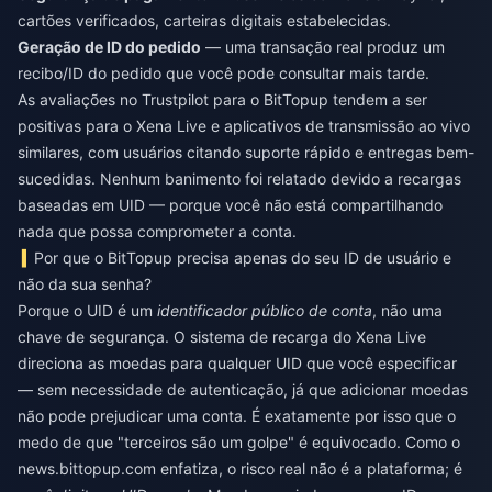
cartões verificados, carteiras digitais estabelecidas.
Geração de ID do pedido
— uma transação real produz um
recibo/ID do pedido que você pode consultar mais tarde.
As avaliações no Trustpilot para o BitTopup tendem a ser
positivas para o Xena Live e aplicativos de transmissão ao vivo
similares, com usuários citando suporte rápido e entregas bem-
sucedidas. Nenhum banimento foi relatado devido a recargas
baseadas em UID — porque você não está compartilhando
nada que possa comprometer a conta.
Por que o BitTopup precisa apenas do seu ID de usuário e
não da sua senha?
Porque o UID é um
identificador público de conta
, não uma
chave de segurança. O sistema de recarga do Xena Live
direciona as moedas para qualquer UID que você especificar
— sem necessidade de autenticação, já que adicionar moedas
não pode prejudicar uma conta. É exatamente por isso que o
medo de que "terceiros são um golpe" é equivocado. Como o
news.bittopup.com enfatiza, o risco real não é a plataforma; é