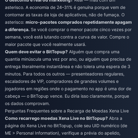
asterisco. A economia de 24–31% é genuína porque vem de
contornar as taxas da loja de aplicativos, não de fumaça. O
asterisco:
micro-pacotes comprados repetidamente apagam
a diferença.
Se você comprar o menor pacote cinco vezes por
semana, você está lutando contra a curva de valor. Compre o
maior pacote que você realmente usará.
Quem deve evitar o BitTopup?
Alguém que compra uma
quantia minúscula uma vez por ano, ou alguém que precisa de
entrega literalmente instantânea e não tolera uma espera de 3
minutos. Para todos os outros — presenteadores regulares,
escaladores de VIP, compradores de grandes volumes e
jogadores em regiões onde o pagamento no app é uma dor de
cabeça — o BitTopup vence. Eu diria isso claramente, porque
os dados comprovam.
Perguntas Frequentes sobre a Recarga de Moedas Xena Live
Como recarrego moedas Xena Live no BitTopup?
Abra a
página do Xena Live no BitTopup, cole seu UID numérico (de
ME > Personal Information), verifique a prévia do apelido,