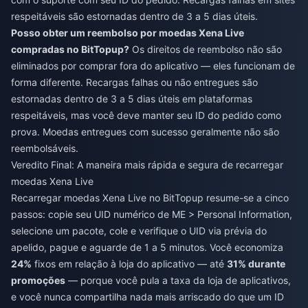
respeitáveis são estornadas dentro de 3 a 5 dias úteis.
Posso obter um reembolso por moedas Xena Live
compradas no BitTopup?
Os direitos de reembolso não são
eliminados por comprar fora do aplicativo — eles funcionam de
forma diferente. Recargas falhas ou não entregues são
estornadas dentro de 3 a 5 dias úteis em plataformas
respeitáveis, mas você deve manter seu ID do pedido como
prova. Moedas entregues com sucesso geralmente não são
reembolsáveis.
Veredito Final: A maneira mais rápida e segura de recarregar
moedas Xena Live
Recarregar moedas Xena Live no BitTopup resume-se a cinco
passos: copie seu UID numérico de ME > Personal Information,
selecione um pacote, cole e verifique o UID via prévia do
apelido, pague e aguarde de 1 a 5 minutos. Você economiza
24%
fixos em relação à loja do aplicativo — até
31% durante
promoções
— porque você pula a taxa da loja de aplicativos,
e você nunca compartilha nada mais arriscado do que um ID