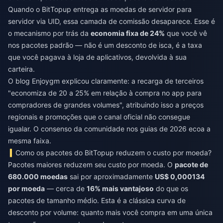
Quando o BitTopup entrega as moedas de servidor para
servidor via UID, essa camada de comissão desaparece. Esse é
o mecanismo por trás da
economia fixa de 24%
que você vê
nos pacotes padrão — não é um desconto de isca, é a taxa
que você pagava à loja de aplicativos, devolvida à sua
carteira.
O blog Enjoygm explicou claramente: a recarga de terceiros
"economiza de 20 a 25% em relação à compra no app para
compradores de grandes volumes", atribuindo isso a preços
regionais e promoções que o canal oficial não consegue
igualar. O consenso da comunidade nos guias de 2026 ecoa a
mesma faixa.
Como os pacotes do BitTopup reduzem o custo por moeda?
Pacotes maiores reduzem seu custo por moeda. O
pacote de
680.000 moedas
sai por aproximadamente
US$ 0,000134
por moeda
— cerca de
16% mais vantajoso
do que os
pacotes de tamanho médio. Esta é a clássica curva de
desconto por volume: quanto mais você compra em uma única