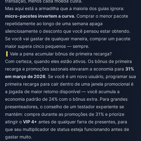
transação, menos cada moeda custa.
Mas aqui está a armadilha que a maioria dos guias ignora:
micro-pacotes invertem a curva.
Comprar o menor pacote
repetidamente ao longo de uma semana apaga
silenciosamente o desconto que você pensou estar obtendo.
Se você vai gastar de qualquer maneira, comprar um pacote
maior supera cinco pequenos — sempre.
Vale a pena acumular bônus de primeira recarga?
Com certeza, quando eles estão ativos. Os bônus de primeira
recarga e promoções sazonais elevaram a economia para
31%
em março de 2026
. Se você é um novo usuário, programar sua
primeira recarga para cair dentro de uma janela promocional é
a jogada de maior retorno disponível — você acumula a
economia padrão de 24% com o bônus extra. Para grandes
presenteadores, o conselho de um testador experiente se
mantém: compre durante as promoções de 31% e priorize
atingir o
VIP 4+
antes de qualquer farra de presentes, para
que seu multiplicador de status esteja funcionando antes de
gastar muito.