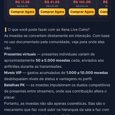
R$ 17.38
R$ 41.95
R$ 105.00
R$ 210
R$ 34.78
R$ 137.39
R$ 210.22
R$ 422
Comprar Agora
Comprar Agora
Comprar Agora
Comprar 
O que você pode fazer com as Xena Live Coins?
As moedas se convertem diretamente em interação. Com base
no uso documentado pela comunidade, veja para onde elas
vão:
Presentes virtuais
— presentes individuais variam de
aproximadamente
50 a 5.000 moedas
cada, enviados aos
anfitriões durante as transmissões.
Níveis VIP
— gastos acumulados de
1.000 a 10.000 moedas
desbloqueiam níveis de status e vantagens no perfil.
Batalhas PK
— as moedas impulsionam os duelos competitivos
de presentes entre streamers, onde sua contribuição altera o
placar.
Portanto, as moedas não são apenas cosméticas. Elas são o
mecanismo que faz você subir na hierarquia da sala e faz com