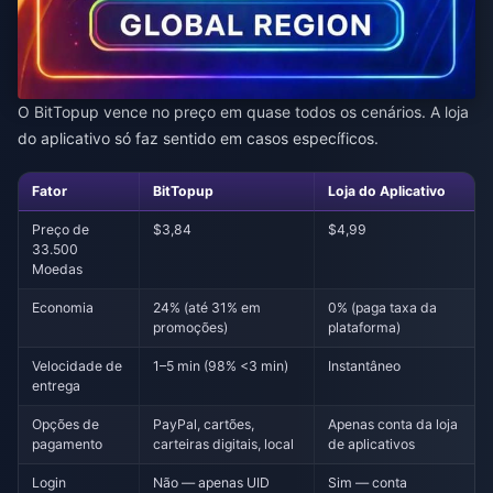
O BitTopup vence no preço em quase todos os cenários. A loja
do aplicativo só faz sentido em casos específicos.
Fator
BitTopup
Loja do Aplicativo
Preço de
$3,84
$4,99
33.500
Moedas
Economia
24% (até 31% em
0% (paga taxa da
promoções)
plataforma)
Velocidade de
1–5 min (98% <3 min)
Instantâneo
entrega
Opções de
PayPal, cartões,
Apenas conta da loja
pagamento
carteiras digitais, local
de aplicativos
Login
Não — apenas UID
Sim — conta