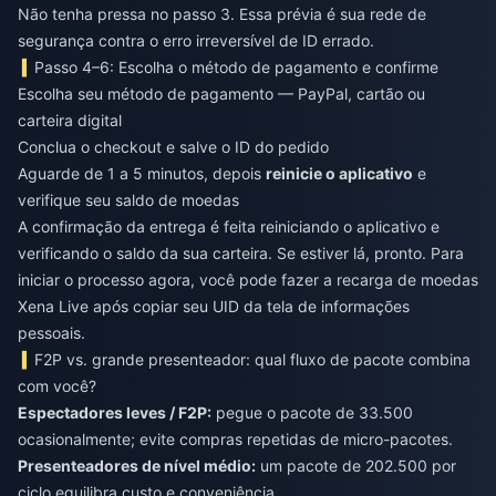
Não tenha pressa no passo 3. Essa prévia é sua rede de
segurança contra o erro irreversível de ID errado.
Passo 4–6: Escolha o método de pagamento e confirme
Escolha seu método de pagamento — PayPal, cartão ou
carteira digital
Conclua o checkout e salve o ID do pedido
Aguarde de 1 a 5 minutos, depois
reinicie o aplicativo
e
verifique seu saldo de moedas
A confirmação da entrega é feita reiniciando o aplicativo e
verificando o saldo da sua carteira. Se estiver lá, pronto. Para
iniciar o processo agora, você pode
fazer a recarga de moedas
Xena Live
após copiar seu UID da tela de informações
pessoais.
F2P vs. grande presenteador: qual fluxo de pacote combina
com você?
Espectadores leves / F2P:
pegue o pacote de 33.500
ocasionalmente; evite compras repetidas de micro-pacotes.
Presenteadores de nível médio:
um pacote de 202.500 por
ciclo equilibra custo e conveniência.