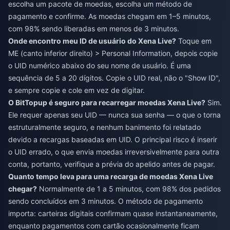
escolha um pacote de moedas, escolha um método de
pagamento e confirme. As moedas chegam em 1–5 minutos,
com 98% sendo liberadas em menos de 3 minutos.
Onde encontro meu ID de usuário do Xena Live?
Toque em
ME (canto inferior direito) > Personal Information, depois copie
o UID numérico abaixo do seu nome de usuário. É uma
sequência de 5 a 20 dígitos. Copie o UID real, não o "Show ID",
e sempre copie e cole em vez de digitar.
O BitTopup é seguro para recarregar moedas Xena Live?
Sim.
Ele requer apenas seu UID — nunca sua senha — o que o torna
estruturalmente seguro, e nenhum banimento foi relatado
devido a recargas baseadas em UID. O principal risco é inserir
o UID errado, o que envia moedas irreversivelmente para outra
conta, portanto, verifique a prévia do apelido antes de pagar.
Quanto tempo leva para uma recarga de moedas Xena Live
chegar?
Normalmente de 1 a 5 minutos, com 98% dos pedidos
sendo concluídos em 3 minutos. O método de pagamento
importa: carteiras digitais confirmam quase instantaneamente,
enquanto pagamentos com cartão ocasionalmente ficam