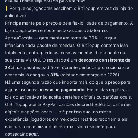
que seu nome seja notado pelo anfitrião.
Por que os jogadores escolhem o BitTopup em vez da loja do
aplicativo?
Principalmente pelo preço e pela flexibilidade de pagamento. A
loja do aplicativo embute as taxas das plataformas
Apple/Google — geralmente em torno de 30% — o que
inflaciona cada pacote de moedas. O BitTopup contorna isso
totalmente, entregando as mesmas moedas diretamente na
sua conta via UID. O resultado é um
desconto consistente de
24%
nos pacotes padrão e, durante períodos promocionais, a
economia já chegou a
31%
(relatado em março de 2026).
Há uma segunda razão que importa mais do que o preço para
alguns usuários:
acesso ao pagamento
. Em muitas regiões, a
loja do aplicativo não aceita carteiras digitais ou cartões locais.
O BitTopup aceita PayPal, cartões de crédito/débito, carteiras
digitais e opções locais — e é por isso que, na minha
experiência, jogadores em mercados restritos recorrem a ele
não para economizar dinheiro, mas simplesmente para
conseguir pagar
.