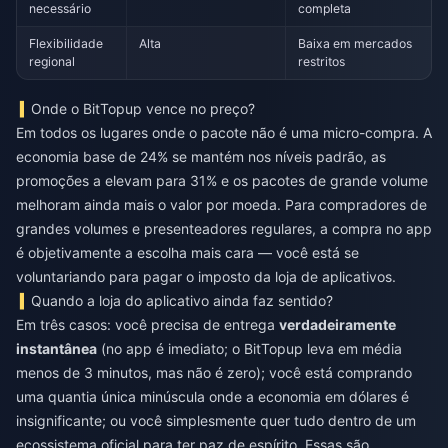
necessário
completa
Flexibilidade
Alta
Baixa em mercados
regional
restritos
Onde o BitTopup vence no preço?
Em todos os lugares onde o pacote não é uma micro-compra. A
economia base de 24% se mantém nos níveis padrão, as
promoções a elevam para 31% e os pacotes de grande volume
melhoram ainda mais o valor por moeda. Para compradores de
grandes volumes e presenteadores regulares, a compra no app
é objetivamente a escolha mais cara — você está se
voluntariando para pagar o imposto da loja de aplicativos.
Quando a loja do aplicativo ainda faz sentido?
Em três casos: você precisa de entrega
verdadeiramente
instantânea
(no app é imediato; o BitTopup leva em média
menos de 3 minutos, mas não é zero); você está comprando
uma quantia única minúscula onde a economia em dólares é
insignificante; ou você simplesmente quer tudo dentro de um
ecossistema oficial para ter paz de espírito. Essas são