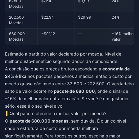
67.500
$7,64
$9,99
24%
Moedas
202.500
$22,94
$29,99
24%
Moedas
680.000
~$91,12
—
~16% melhor
Moedas
valor
Estimado a partir do valor declarado por moeda. Nível de
melhor custo-benefício segundo dados da comunidade.
A conclusão que os preços brutos escondem: a
economia de
24% é fixa
nos pacotes pequenos a médios, então o custo por
moeda quase não muda entre 33.500 e 202.500. O verdadeiro
salto de valor ocorre no
pacote de 680.000
, onde o sinal de
~16% de melhor valor entra em ação. Se você é um gastador
sério, esse é o seu nível alvo.
Qual pacote oferece o melhor valor por moeda?
O
pacote de 680.000 moedas
, sem dúvida. É o único nível
onde a estrutura de custo por moeda melhora
significativamente. Para todos os outros, escolha o maior