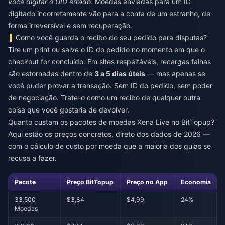
você digitar o UID errado
. Moedas enviadas para um ID
digitado incorretamente vão para a conta de um estranho, de
forma irreversível e sem recuperação.
Como você guarda o recibo do seu pedido para disputas?
Tire um print ou salve o ID do pedido no momento em que o
checkout for concluído. Em sites respeitáveis, recargas falhas
são estornadas dentro de
3 a 5 dias úteis
— mas apenas se
você puder provar a transação. Sem ID do pedido, sem poder
de negociação. Trate-o como um recibo de qualquer outra
coisa que você gostaria de devolver.
Quanto custam os pacotes de moedas Xena Live no BitTopup?
Aqui estão os preços concretos, direto dos dados de 2026 —
com o cálculo de custo por moeda que a maioria dos guias se
recusa a fazer.
Pacote
Preço BitTopup
Preço no App
Economia
33.500
$3,84
$4,99
24%
Moedas