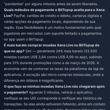
"pendentes" por alguns minutos antes de serem liberados.
Quais métodos de pagamento o BitTopup aceita para o Xena
Live?
PayPal, cartões de crédito e débito, carteiras digitais e
várias opções de pagamento locais, dependendo da sua
região. Essa flexibilidade é um motivo fundamental pelo qual
jogadores em mercados com suporte limitado a pagamentos
no app usam o BitTopup.
É mais barato comprar moedas Xena Live no BitTopup do
que no app?
Sim — geralmente 24% mais barato (33.500
moedas custam US$ 3,84 contra US$ 4,99 no app), subindo
para 31% durante promoções como a de março de 2026. A
economia vem de contornar as taxas da plataforma da loja de
aplicativos. A exceção são micro-compras minúsculas, onde a
diferença em dólares é insignificante.
O que faço se minhas moedas Xena Live não chegarem após
o pagamento?
Aguarde 5 minutos, reinicie o aplicativo,
verifique se seu UID corresponde e verifique seu histórico de
transações. Se elas ainda estiverem faltando, entre em contato
com o suporte com seu ID do pedido. Recargas falhas em sites