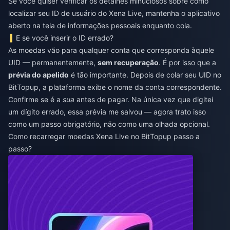
Se você quiser verificar os detalhes minuciosos sobre como
localizar seu ID de usuário do Xena Live, mantenha o aplicativo
aberto na tela de informações pessoais enquanto cola.
E se você inserir o ID errado?
As moedas vão para qualquer conta que corresponda àquele
UID — permanentemente,
sem recuperação
. É por isso que a
prévia do apelido
é tão importante. Depois de colar seu UID no
BitTopup, a plataforma exibe o nome da conta correspondente.
Confirme se é a
sua
antes de pagar. Na única vez que digitei
um dígito errado, essa prévia me salvou — agora trato isso
como um passo obrigatório, não como uma olhada opcional.
Como recarregar moedas Xena Live no BitTopup passo a
passo?