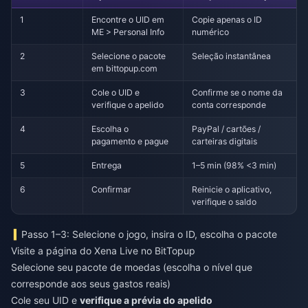
1
Encontre o UID em
Copie apenas o ID
ME > Personal Info
numérico
2
Selecione o pacote
Seleção instantânea
em bittopup.com
3
Cole o UID e
Confirme se o nome da
verifique o apelido
conta corresponde
4
Escolha o
PayPal / cartões /
pagamento e pague
carteiras digitais
5
Entrega
1–5 min (98% <3 min)
6
Confirmar
Reinicie o aplicativo,
verifique o saldo
Passo 1–3: Selecione o jogo, insira o ID, escolha o pacote
Visite a página do Xena Live no BitTopup
Selecione seu pacote de moedas (escolha o nível que
corresponde aos seus gastos reais)
Cole seu UID e
verifique a prévia do apelido