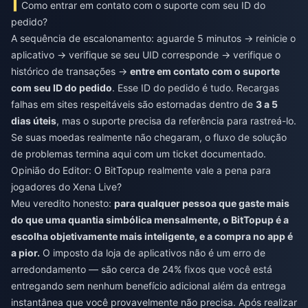
Como entrar em contato com o suporte com seu ID do
pedido?
A sequência de escalonamento: aguarde 5 minutos → reinicie o
aplicativo → verifique se seu UID corresponde → verifique o
histórico de transações →
entre em contato com o suporte
com seu ID do pedido
. Esse ID do pedido é tudo. Recargas
falhas em sites respeitáveis são estornadas dentro de
3 a 5
dias úteis
, mas o suporte precisa da referência para rastreá-lo.
Se suas moedas realmente não chegaram, o fluxo de solução
de problemas termina aqui com um ticket documentado.
Opinião do Editor: O BitTopup realmente vale a pena para
jogadores do Xena Live?
Meu veredito honesto:
para qualquer pessoa que gaste mais
do que uma quantia simbólica mensalmente, o BitTopup é a
escolha objetivamente mais inteligente, e a compra no app é
a pior.
O imposto da loja de aplicativos não é um erro de
arredondamento — são cerca de 24% fixos que você está
entregando sem nenhum benefício adicional além da entrega
instantânea que você provavelmente não precisa. Após realizar