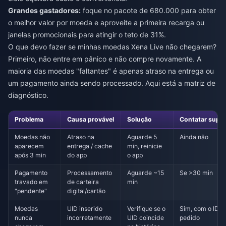
Grandes gastadores:
foque no pacote de 680.000 para obter
o melhor valor por moeda e aproveite a primeira recarga ou
janelas promocionais para atingir o teto de 31%.
O que devo fazer se minhas moedas Xena Live não chegarem?
Primeiro, não entre em pânico e não compre novamente. A
maioria das moedas "faltantes" é apenas atraso na entrega ou
um pagamento ainda sendo processado. Aqui está a matriz de
diagnóstico.
Problema
Causa provável
Solução
Contatar supo
Moedas não
Atraso na
Aguarde 5
Ainda não
aparecem
entrega / cache
min, reinicie
após 3 min
do app
o app
Pagamento
Processamento
Aguarde ~15
Se >30 min
travado em
de carteira
min
"pendente"
digital/cartão
Moedas
UID inserido
Verifique se o
Sim, com o ID d
nunca
incorretamente
UID coincide
pedido