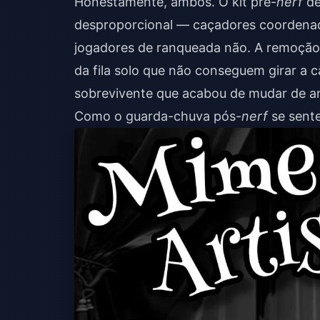
Honestamente, ambos. O kit pré-
nerf
de
desproporcional — caçadores coordena
jogadores de ranqueada não. A remoção 
da fila solo que não conseguem girar a c
sobrevivente que acabou de mudar de a
Como o guarda-chuva pós-
nerf
se sente