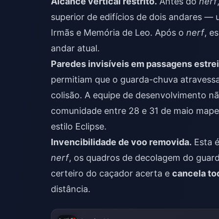
Alcance vertical restrito.
Antes do
nerf
superior de edifícios de dois andares —
Irmãs e Memória de Leo. Após o
nerf
, e
andar atual.
Paredes invisíveis em passagens estrei
permitiam que o guarda-chuva atravess
colisão. A equipe de desenvolvimento nã
comunidade entre 28 e 31 de maio mape
estilo Eclipse.
Invencibilidade de voo removida.
Esta é
nerf
, os quadros de decolagem do guar
certeiro do caçador acerta e
cancela to
distância.