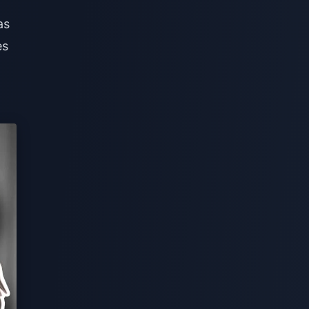
as
es