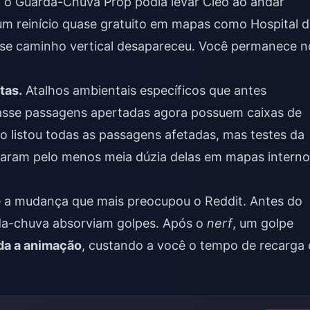
, o Guarda-Chuva Prop podia levar Cléo ao andar
 um reinício quase gratuito em mapas como Hospital 
sse caminho vertical desapareceu. Você permanece n
tas.
Atalhos ambientais específicos que antes
asse passagens apertadas agora possuem caixas de
o listou todas as passagens afetadas, mas testes da
aram pelo menos meia dúzia delas em mapas interno
 a mudança que mais preocupou o Reddit. Antes do
da-chuva absorviam golpes. Após o
nerf
, um golpe
da a animação
, custando a você o tempo de recarga 