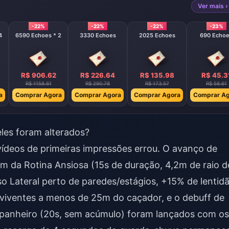
Ver mais ›
-22%
-22%
-22%
-23%
4
6590 Echoes * 2
3330 Echoes
2025 Echoes
690 Echo
R$ 906.62
R$ 226.64
R$ 135.98
R$ 45.3
R$ 1158.61
R$ 290.78
R$ 173.57
R$ 58.61
a
Comprar Agora
Comprar Agora
Comprar Agora
Comprar Ag
les foram alterados?
 vídeos de primeiras impressões errou. O avanço de
7m da Rotina Ansiosa (15s de duração, 4,2m de raio d
o Lateral perto de paredes/estágios, +15% de lentid
viventes a menos de 25m do caçador, e o debuff de
panheiro (20s, sem acúmulo) foram lançados com os