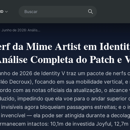
RD
Detalhes do Nerf da Mime Artist em Identity V - Junho de 2026: Análise Completa do Patch e Veredito
erf da Mime Artist em Identit
nálise Completa do Patch e V
unho de 2026 de Identity V traz um pacote de nerfs
léo Decroux), focando em sua mobilidade vertical, e
cordo com as notas oficiais da atualização, o alcance 
duzido, impedindo que ela voe para o andar superior 
invisíveis agora bloqueiam passagens estreitas; e o 
 invencível — ela pode ser atingida durante a decol
ermanecem intactos: 10,1m de investida Joyful, 12,7m 