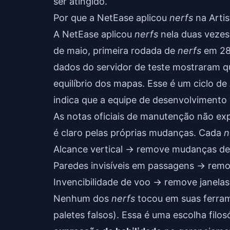
ser atingido.
Por que a NetEase aplicou
nerfs
na Arti
A NetEase aplicou
nerfs
nela duas vezes
de maio, primeira rodada de
nerfs
em 28
dados do servidor de teste mostraram q
equilíbrio dos mapas. Esse é um ciclo de
indica que a equipe de desenvolvimento 
As notas oficiais de manutenção não ex
é claro pelas próprias mudanças. Cada
n
Alcance vertical → remove mudanças de 
Paredes invisíveis em passagens → remo
Invencibilidade de voo → remove janelas
Nenhum dos
nerfs
tocou em suas ferram
paletes falsos). Essa é uma escolha filos