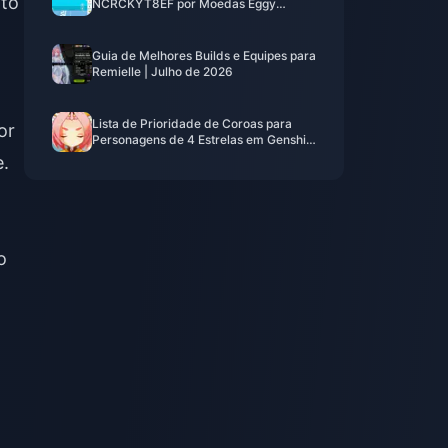
nto
NCRCKYT8EF por Moedas Eggy
Gratuitas (Ago 2026)
Guia de Melhores Builds e Equipes para
Remielle | Julho de 2026
Lista de Prioridade de Coroas para
or
Personagens de 4 Estrelas em Genshin
Impact | Julho de 2026
e.
o