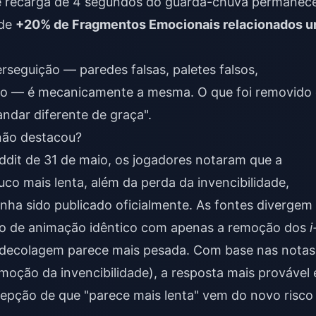
 de recarga de 4 segundos do guarda-chuva permanec
ede
+20% de Fragmentos Emocionais relacionados 
rseguição — paredes falsas, paletes falsos,
to — é mecanicamente a mesma. O que foi removido 
ndar diferente de graça".
não destacou?
ddit de 31 de maio, os jogadores notaram que a
co mais lenta, além da perda da invencibilidade,
nha sido publicado oficialmente. As fontes divergem
po de animação idêntico com apenas a remoção dos
i
a decolagem parece mais pesada. Com base nas notas
emoção da invencibilidade), a resposta mais provável 
cepção de que "parece mais lenta" vem do novo risco