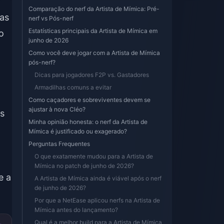
Comparação do nerf da Artista de Mímica: Pré-
das
nerf vs Pós-nerf
Estatísticas principais da Artista de Mímica em
o
junho de 2026
Como você deve jogar com a Artista de Mímica
pós-nerf?
Dicas para jogadores F2P vs. Gastadores
Armadilhas comuns a evitar
Como caçadores e sobreviventes devem se
ajustar à nova Cléo?
s
Minha opinião honesta: o nerf da Artista de
Mímica é justificado ou exagerado?
Perguntas Frequentes
O que exatamente mudou para a Artista de
Mímica no patch de junho de 2026?
e a
A Artista de Mímica ainda é viável após o nerf
de junho de 2026?
Por que a NetEase aplicou nerfs na Artista de
Mímica antes do lançamento?
Qual é a melhor build para a Artista de Mímica