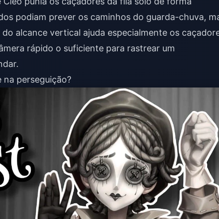
 Cléo punia os caçadores da fila solo de forma
dos podiam prever os caminhos do guarda-chuva, m
do alcance vertical ajuda especialmente os caçador
âmera rápido o suficiente para rastrear um
ndar.
 na perseguição?