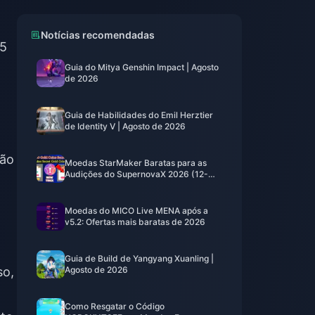
Notícias recomendadas
25
Guia do Mitya Genshin Impact | Agosto
de 2026
Guia de Habilidades do Emil Herztier
de Identity V | Agosto de 2026
rão
Moedas StarMaker Baratas para as
Audições do SupernovaX 2026 (12-
23% de Desconto)
Moedas do MICO Live MENA após a
v5.2: Ofertas mais baratas de 2026
Guia de Build de Yangyang Xuanling |
so,
Agosto de 2026
Como Resgatar o Código