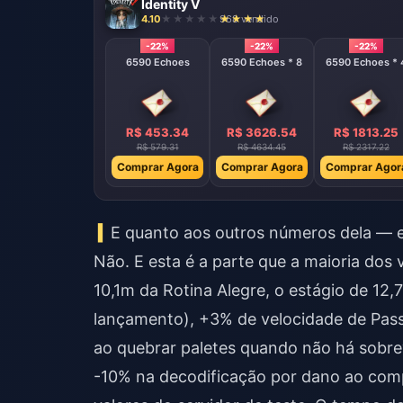
Identity V
4.10
968 vendido
-22%
-22%
-22%
6590 Echoes
6590 Echoes * 8
6590 Echoes * 
R$ 453.34
R$ 3626.54
R$ 1813.25
R$ 579.31
R$ 4634.45
R$ 2317.22
Comprar Agora
Comprar Agora
Comprar Agor
E quanto aos outros números dela — e
Não. E esta é a parte que a maioria dos
10,1m da Rotina Alegre, o estágio de 12,
lançamento), +3% de velocidade de Pass
ao quebrar paletes quando não há sobre
-10% na decodificação por dano ao com