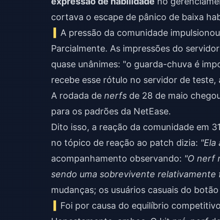
expressão de habilidade
no gerenciamen
cortava o escape de pânico de baixa hab
A pressão da comunidade impulsionou
Parcialmente. As impressões do servidor
quase unânimes: "o guarda-chuva é impo
recebe esse rótulo no servidor de teste
A rodada de
nerfs
de 28 de maio chegou 
para os padrões da NetEase.
Dito isso, a reação da comunidade em 3
no tópico de reação ao patch dizia:
"Ela 
acompanhamento observando:
"O nerf 
sendo uma sobrevivente relativamente f
mudanças; os usuários casuais do botão
Foi por causa do equilíbrio competitivo