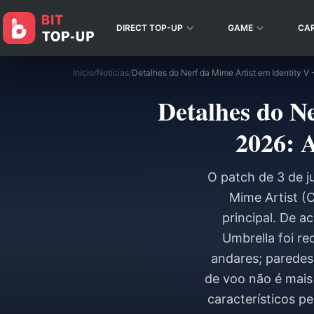
DIRECT TOP-UP
GAME
CA
Início
/
Notícias
/
Detalhes do N
2026: A
O patch de 3 de j
Mime Artist (C
principal. De a
Umbrella foi re
andares; paredes 
de voo não é mais
característicos p