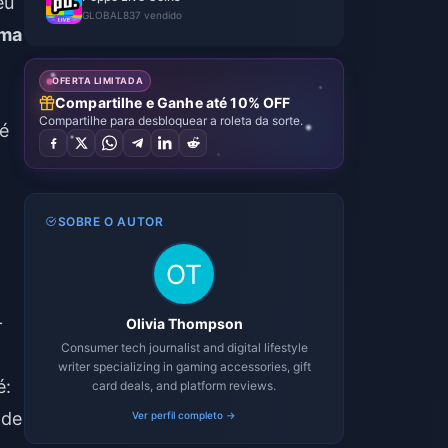
eu
GLOBAL
837 vendido
uma
OFERTA LIMITADA
Compartilhe e Ganhe até 10% OFF
Compartilhe para desbloquear a roleta da sorte.
é
SOBRE O AUTOR
-
Olivia Thompson
Consumer tech journalist and digital lifestyle
writer specializing in gaming accessories, gift
é:
card deals, and platform reviews.
 de
Ver perfil completo →