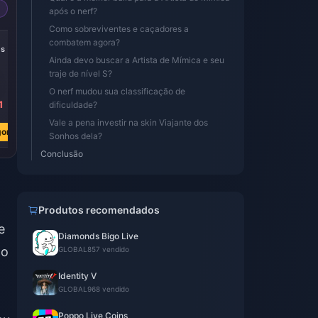
após o nerf?
Como sobreviventes e caçadores a
-22%
-25%
-27%
combatem agora?
es
305 Echoes
185 Echoes
60 Echoes
Ainda devo buscar a Artista de Mímica e seu
traje de nível S?
O nerf mudou sua classificação de
1
R$ 22.63
R$ 13.55
R$ 4.46
dificuldade?
R$ 29.08
R$ 18.03
R$ 6.09
Vale a pena investir na skin Viajante dos
ora
Comprar Agora
Comprar Agora
Comprar Agora
Sonhos dela?
Conclusão
Produtos recomendados
e
Diamonds Bigo Live
ão
GLOBAL
857 vendido
Identity V
GLOBAL
968 vendido
Poppo Live Coins