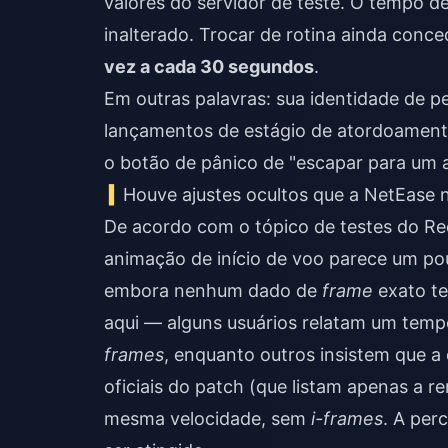
valores do servidor de teste. O tempo
inalterado. Trocar de rotina ainda conc
vez a cada 30 segundos
.
Em outras palavras: sua identidade de pe
lançamentos de estágio de atordoamen
o botão de pânico de "escapar para um a
Houve ajustes ocultos que a NetEase 
De acordo com o tópico de testes do Re
animação de início de voo parece um pou
embora nenhum dado de
frame
exato te
aqui — alguns usuários relatam um tem
frames
, enquanto outros insistem que 
oficiais do patch (que listam apenas a r
mesma velocidade, sem
i-frames
. A per