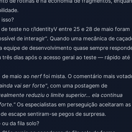
to de rotinas e na economia de fragmentos, enqua
ilidade.
 isso?
 de teste no r/IdentityV entre 25 e 28 de maio foram
ssível de interagir". Quando uma mecânica de caçad
, a equipe de desenvolvimento quase sempre respond
três dias após o acesso geral ao teste — rápido até
1 de maio ao
nerf
foi mista. O comentário mais votad
ainda vai ser forte"
, com uma postagem de
realmente reduziu o limite superior... ela continua
orte."
Os especialistas em perseguição aceitaram as
 de escape sentiram-se pegos de surpresa.
 ou da fila solo?