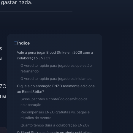
 gastar nada.
Índice
s
Vale a pena jogar Blood Strike em 2026 com a
a
colaboração ENZO?
O veredito rápido para jogadores que estão
retornando
O veredito rápido para jogadores iniciantes
NZO
O que a colaboração ENZO realmente adiciona
ao Blood Strike?
uma
Skins, pacotes e conteúdo cosmético da
colaboração
Recompensas ENZO gratuitas vs. pagas e
missões de evento
Quanto tempo dura a colaboração ENZO?
O Blood Strike está morto ou ainda está ativo