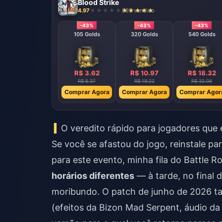
Blood Strike
4.97
898 vendido
-43%
-43%
-43%
105 Golds
320 Golds
540 Golds
R$ 3.62
R$ 10.97
R$ 18.32
R$ 6.37
R$ 19.22
R$ 32.06
Comprar Agora
Comprar Agora
Comprar Agor
O veredito rápido para jogadores que
Se você se afastou do jogo, reinstale pa
para este evento, minha fila do Battle 
horários diferentes
— à tarde, no final 
moribundo. O patch de junho de 2026 ta
(efeitos da Bizon Mad Serpent, áudio d