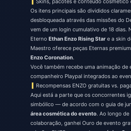
Skins, pacotes e conteúdo cosmético
Os itens principais são divididos claramen
desbloqueada através das missões do De
vem de um login cumulativo de 18 dias. N
Eterno
Ethan Enzo Rising Star
e a skin 
Maestro oferece peças Eternas premiu
Enzo Coronation
.
Você também recebe uma animação de e
companheiro Playpal integrados ao even
Recompensas ENZO gratuitas vs. paga
Aqui está a parte que os concorrentes i
simbólico — de acordo com o guia de ju
área cosmética do evento
. Ao longo de
colaboração, ganhei Ouro de evento grat