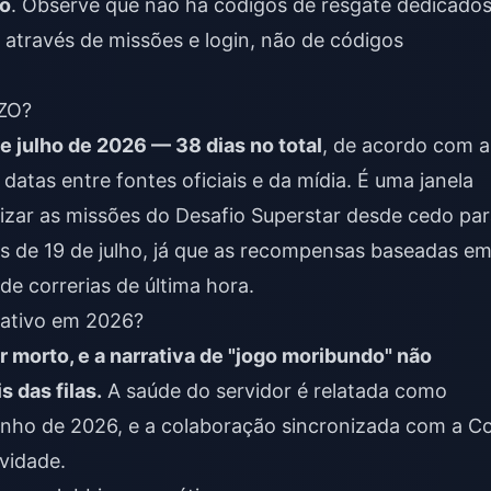
ro
. Observe que não há códigos de resgate dedicado
através de missões e login, não de códigos
NZO?
de julho de 2026 — 38 dias no total
, de acordo com a
 datas entre fontes oficiais e da mídia. É uma janela
izar as missões do Desafio Superstar desde cedo pa
tes de 19 de julho, já que as recompensas baseadas e
e correrias de última hora.
 ativo em 2026?
r morto, e a narrativa de "jogo moribundo" não
 das filas.
A saúde do servidor é relatada como
unho de 2026, e a colaboração sincronizada com a C
vidade.