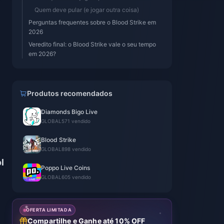
Quem deve pular (e jogar outra coisa)
Perguntas frequentes sobre o Blood Strike em
2026
Veredito final: o Blood Strike vale o seu tempo
em 2026?
Produtos recomendados
Diamonds Bigo Live
GLOBAL
571 vendido
Blood Strike
GLOBAL
898 vendido
l
Poppo Live Coins
GLOBAL
605 vendido
OFERTA LIMITADA
Compartilhe e Ganhe até 10% OFF