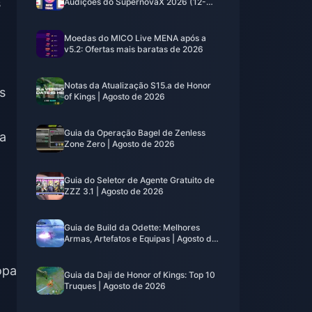
s
Audições do SupernovaX 2026 (12-
23% de Desconto)
Moedas do MICO Live MENA após a
v5.2: Ofertas mais baratas de 2026
Notas da Atualização S15.a de Honor
s
of Kings | Agosto de 2026
Guia da Operação Bagel de Zenless
ra
Zone Zero | Agosto de 2026
m
Guia do Seletor de Agente Gratuito de
ZZZ 3.1 | Agosto de 2026
Guia de Build da Odette: Melhores
Armas, Artefatos e Equipas | Agosto de
2026
opa
Guia da Daji de Honor of Kings: Top 10
Truques | Agosto de 2026