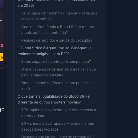
em 2026?
Velocidade de matchmaking e atividade nos
-43%
-43%
lobbies na prática
* 2
5800 Golds * 4
5800 Golds * 8
Com que frequência o Blood Strike recebe
atualizações de conteúdo?
Regiões de servidor e saúde do crossplay
82
R$ 733.58
R$ 1467.17
O Blood Strike é &quot;Pay-to-Win&quot; ou
R$ 1283.77
R$ 2567.54
realmente amigável para F2P?
ora
Comprar Agora
Comprar Agora
Skins pagas dão vantagem competitiva?
O que você pode ganhar de graça vs. o que
está bloqueado por Ouro
Onde a monetização realmente pressiona
você
O que torna a jogabilidade do Blood Strike
diferente de outros shooters móveis?
go
TTK rápido e movimento que recompensa a
agressividade
BR vs. modos 5v5 rápidos — o que mantém
a
os jogadores viciados
Desempenho em celulares de entrada e PC