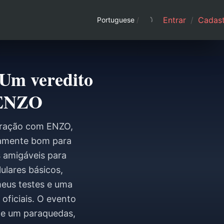
Entrar
/
Cadast
Portuguese
/
 Um veredito
 ENZO
boração com ENZO,
inamente bom para
s amigáveis para
lares básicos,
eus testes e uma
oficiais. O evento
 e um paraquedas,