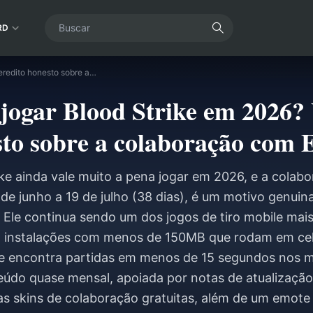
RD
Vale a pena jogar Blood Strike em 2026? Um veredito honesto sobre a colaboração com ENZO
 jogar Blood Strike em 2026?
sto sobre a colaboração com
ke ainda vale muito a pena jogar em 2026, e a cola
 de junho a 19 de julho (38 dias), é um motivo genu
Ele continua sendo um dos jogos de tiro mobile mai
: instalações com menos de 150MB que rodam em celu
 encontra partidas em menos de 15 segundos nos m
údo quase mensal, apoiada por notas de atualização 
s skins de colaboração gratuitas, além de um emote