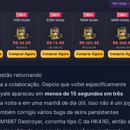
Ver mais ›
-43%
-43%
-43%
-43%
1100 Golds
2260 Golds
5800 Golds
5800 Golds 
R$ 36.65
R$ 73.40
R$ 183.38
R$ 366.
R$ 64.12
R$ 128.42
R$ 320.94
R$ 641.89
a
Comprar Agora
Comprar Agora
Comprar Agora
Comprar Ag
 estão retornando
ra a colaboração. Depois que voltei especificamente
Royale apareceu em
menos de 15 segundos em três
da noite e em uma manhã de dia útil. Isso não é um jo
mbém corrigiu vários bugs de skins persistentes
a M1887 Destroyer, coronha tipo C da HK416), então 