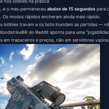
e nos lobbies na prática
la, e o meu permaneceu
abaixo de 15 segundos
para 
s. Os modos rápidos encheram ainda mais rápido.
os lobbies travam e os bots inundam as partidas — n
BloodstrikeBR do Reddit aponta para uma "jogabilida
s em trapaceiros e preços, não em servidores vazios