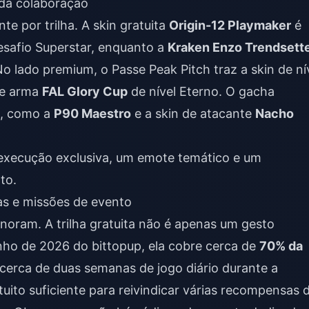
 da colaboração
te por trilha. A skin gratuita
Origin-12 Playmaker
é
safio Superstar, enquanto a
Kraken Enzo Trendsett
o lado premium, o Passe Peak Pitch traz a skin de ní
de arma
FAL Glory Cup
de nível Eterno. O gacha
m, como a
P90 Maestro
e a skin de atacante
Nacho
xecução exclusiva, um emote temático e um
to.
s e missões de evento
gnoram. A trilha gratuita não é apenas um gesto
nho de 2026 do bittopup, ela cobre cerca de
70% da
 cerca de duas semanas de jogo diário durante a
uito suficiente para reivindicar várias recompensas 