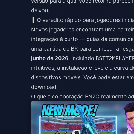
versão para a qual você retorna parece
deixou.
O veredito rápido para jogadores inici
Novos jogadores encontram uma barreir
integração é curto — guias da comunidad
uma partida de BR para começar a resga
junho de 2026
, incluindo
BSTT2MPLAYE
intuitivos, a instalação é leve e a curv
dispositivos móveis. Você pode estar e
download.
O que a colaboração ENZO realmente adi