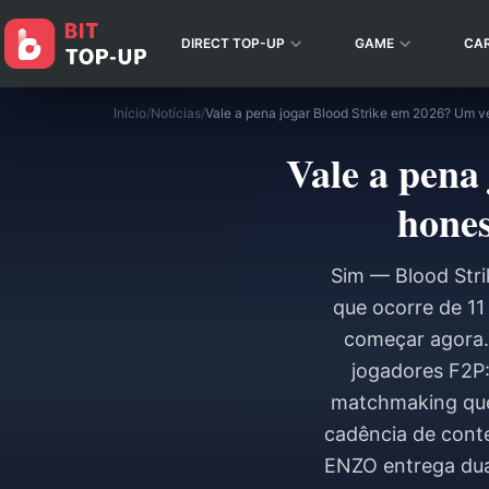
DIRECT TOP-UP
GAME
CA
Início
/
Notícias
/
Vale a pena
hone
Sim — Blood Stri
que ocorre de 11
começar agora. 
jogadores F2P
matchmaking que
cadência de conte
ENZO entrega dua