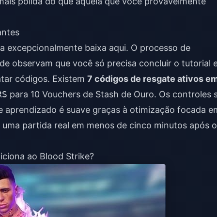
 mais polida do que aquela que você provavelmente
antes
a excepcionalmente baixa aqui. O processo de
e observam que você só precisa concluir o tutorial 
tar códigos. Existem
7 códigos de resgate ativos e
RS
para 10 Vouchers de Stash de Ouro. Os controles 
a de aprendizado é suave graças à otimização focada e
m uma partida real em menos de cinco minutos após o
ciona ao Blood Strike?