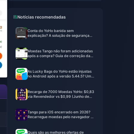
Notícias recomendadas
Conta do YoHo banida sem
explicação? A solução de segurança
para recargas em 2026
Moedas Tango não foram adicionadas
após a compra? Guia de correção da
v9.64 de junho de 2026
As Lucky Bags do YoHo estão injustas
no Android após a versão 5.44.5? Uma
análise completa baseada em dados
Recarga de 7000 Moedas YoHo: $0,83
via Revendedor vs $0,99 (Junho de
2026)
Tango para iOS encerrado em 2026?
Recarregue moedas pelo navegador —
O guia definitivo
Quais são as melhores ofertas de