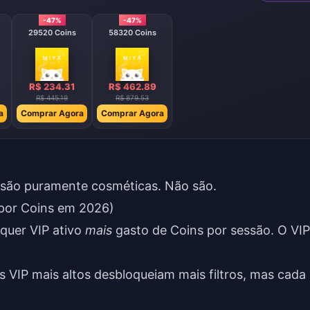
-47%
-47%
29520 Coins
58320 Coins
R$ 234.31
R$ 462.89
R$ 445.19
R$ 879.53
a
Comprar Agora
Comprar Agora
 são puramente cosméticas. Não são.
por Coins em 2026)
quer VIP ativo
mais
gasto de Coins por sessão. O VIP
s VIP mais altos desbloqueiam mais filtros, mas cada