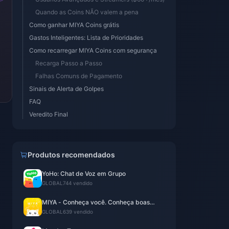
Quando as Coins NÃO valem a pena
Como ganhar MIYA Coins grátis
Gastos Inteligentes: Lista de Prioridades
Como recarregar MIYA Coins com segurança
Recarga Passo a Passo
Falhas Comuns de Pagamento
Sinais de Alerta de Golpes
FAQ
Veredito Final
Produtos recomendados
YoHo: Chat de Voz em Grupo
GLOBAL
744 vendido
MIYA - Conheça você. Conheça boas
moedas de voz
GLOBAL
639 vendido