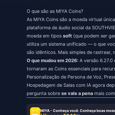
O que são as MIYA Coins?
As MIYA Coins são a moeda virtual únic
plataforma de áudio social da SOUTHVIEW
moeda em tipos
soft
(que podem ser ga
utiliza um sistema unificado — o que v
são idênticos. Mais simples de rastrear, m
O que mudou em 2026:
A versão 6.27.0 
tornaram as Coins essenciais para recur
Personalização de Persona de Voz, Pres
Hospedagem de Salas com IA agora depe
pergunta sobre
se vale a pena
mais comp
MIYA - Conheça você. Conheça boas moed
4.22
639 vendido