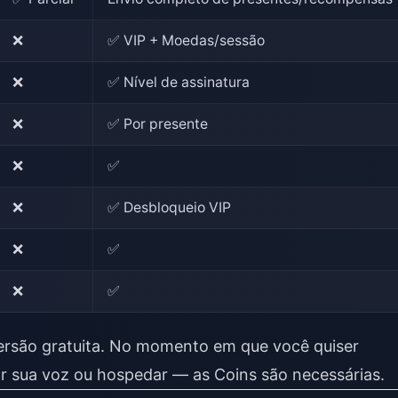
❌
✅ VIP + Moedas/sessão
❌
✅ Nível de assinatura
❌
✅ Por presente
❌
✅
❌
✅ Desbloqueio VIP
❌
✅
❌
✅
ersão gratuita. No momento em que você quiser
zar sua voz ou hospedar — as Coins são necessárias.