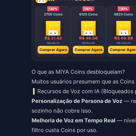
-47%
-47%
-47%
2700 Coins
6120 Coins
8820 Coins
R$ 21.42
R$ 48.56
R$ 69.98
R$ 40.71
R$ 92.29
R$ 133.02
Comprar Agora
Comprar Agora
Comprar Agor
O que as MIYA Coins desbloqueiam?
Muitos usuários presumem que as Coins
Recursos de Voz com IA (Bloqueados 
Personalização de Persona de Voz
— re
sozinho não cobre isso.
Melhoria de Voz em Tempo Real
— nívei
filtro custa Coins por uso.