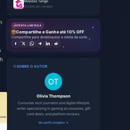
Moedas Tango
GLOBAL
501 vendido
m
OFERTA LIMITADA
Compartilhe e Ganhe até 10% OFF
Compartilhe para desbloquear a roleta da sorte.
s
th
SOBRE O AUTOR
Olivia Thompson
Consumer tech journalist and digital lifestyle
writer specializing in gaming accessories, gift
card deals, and platform reviews.
Ver perfil completo →