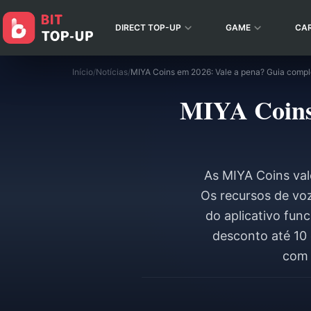
DIRECT TOP-UP
GAME
CA
Início
/
Notícias
/
MIYA Coins em 2026: Vale a pena? Guia comp
MIYA Coins 
As MIYA Coins va
Os recursos de voz
do aplicativo fu
desconto até 10 
com 