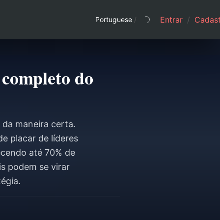
Entrar
/
Cadast
Portuguese
/
 completo do
da maneira certa.
e placar de líderes
ecendo até 70% de
is podem se virar
égia.