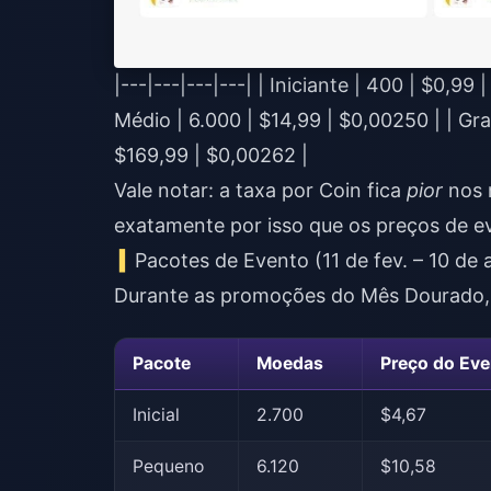
|---|---|---|---| | Iniciante | 400 | $0,9
Médio | 6.000 | $14,99 | $0,00250 | | Gr
$169,99 | $0,00262 |
Vale notar: a taxa por Coin fica
pior
nos n
exatamente por isso que os preços de 
Pacotes de Evento (11 de fev. – 10 de 
Durante as promoções do Mês Dourado,
Pacote
Moedas
Preço do Eve
Inicial
2.700
$4,67
Pequeno
6.120
$10,58