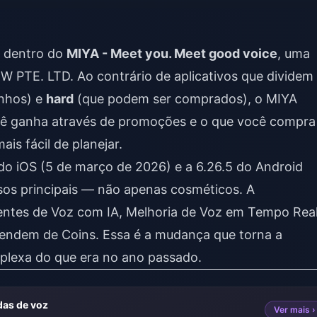
a dentro do
MIYA - Meet you. Meet good voice
, uma
 PTE. LTD. Ao contrário de aplicativos que dividem
nhos) e
hard
(que podem ser comprados), o MIYA
ocê ganha através de promoções e o que você compra
ais fácil de planejar.
do iOS (5 de março de 2026) e a 6.26.5 do Android
sos principais — não apenas cosméticos. A
entes de Voz com IA, Melhoria de Voz em Tempo Real
ndem de Coins. Essa é a mudança que torna a
lexa do que era no ano passado.
as de voz
Ver mais ›