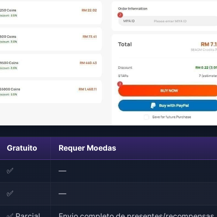
Gratuito
Requer Moedas
✅
—
✅
—
✅ Parcial
Envio completo de presentes/recompensas