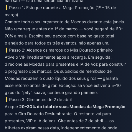
não são — são uma sequência otimizada.
Passo 1: Estoque durante a Mega Promoção (1º – 15 de
março)
Compre todo o seu orçamento de Moedas durante esta janela.
Não recarregue antes de 1º de março — você pagará de 60–
70% a mais. Escolha seu pacote com base no gasto total
planejado para todos os três eventos, não apenas um.
Passo 2: Alcance os marcos do Mês Dourado primeiro
Ative o VIP imediatamente após a recarga. Em seguida,
direcione as Moedas para presentes e IA de Voz para construir
o progresso dos marcos. Os subsídios de reembolso de
Moedas reduzem o custo líquido dos seus giros — garanta
esse retorno antes de girar. Exceção: se você estiver a 5–10
giros do "pity" suave, continue girando primeiro.
Passo 3: Gire antes de 2 de abril
Aloque
20–30% do total de suas Moedas da Mega Promoção
para o Giro Dourado Deslumbrante. O restante vai para
presentes, VIP e IA de Voz. Gire antes de 2 de abril — os
bilhetes expiram nessa data, independentemente de onde