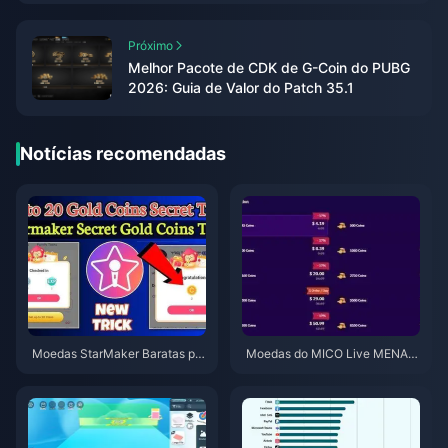
Próximo
Melhor Pacote de CDK de G-Coin do PUBG
2026: Guia de Valor do Patch 35.1
Notícias recomendadas
Moedas StarMaker Baratas par
Moedas do MICO Live MENA a
a as Audições do SupernovaX
pós a v5.2: Ofertas mais barata
2026 (12-23% de Desconto)
s de 2026