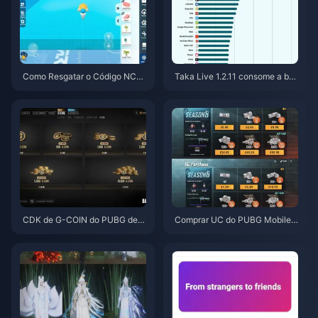
Como Resgatar o Código NCR
Taka Live 1.2.11 consome a bat
CKYT8EF por Moedas Eggy Gr
eria rapidamente após a atuali
atuitas (Ago 2026)
zação de julho de 2026? Caus
as e soluções
CDK de G-COIN do PUBG de j
Comprar UC do PUBG Mobile
unho de 2026: A super promoç
Barato para a Collab de Naruto
ão de $91,43 realmente vale a
Shippuden (Julho de 2026): Cu
pena?
stos, Melhores Pacotes e Reca
rga Segura