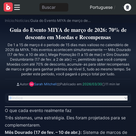
Buscar
Portuguese
/
Início
/
Notícias
/
Guia do Evento MIYA de março de 2026: 70% de desconto em Moedas e Recompensas
Guia do Evento MIYA de março de 2026: 70% de
desconto em Moedas e Recompensas
De 1 a 15 de março é o período de 15 dias mais valioso no calendário de
2026 da MIYA. Três eventos acontecem simultaneamente — Mês Dourado
(17 de fev. a 10 de abr.), Mega Promoção (1 a 15 de mar.) e Giro Dourado
Deslumbrante (17 de fev. a 2 de abr.) —, permitindo que você compre
Moedas com até 70% de desconto, acumule-as para obter recompensas
de marco e gire para ganhar prêmios de nível S, tudo ao mesmo tempo. Se
perder este período, você pagará o preço total por tudo.
Autor:
Sarah Mitchell
Publicado em:
2026/03/30
11 min ler
Índice
O que cada evento realmente faz
Três sistemas, uma estratégia. Eles foram projetados para se
complementarem.
Mês Dourado (17 de fev. – 10 de abr.):
Sistema de marcos de