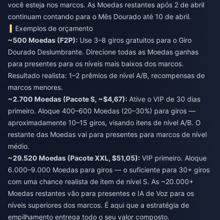
você esteja nos marcos. As Moedas restantes após 2 de abril
continuam contando para o Mês Dourado até 10 de abril.
Exemplos de orçamento
~500 Moedas (F2P):
Use 3–8 giros gratuitos para o Giro
Dourado Deslumbrante. Direcione todas as Moedas ganhas
para presentes para os níveis mais baixos dos marcos.
Resultado realista: 1–2 prêmios de nível A/B, recompensas de
marcos menores.
~2.700 Moedas (Pacote S, ~$4,67):
Ative o VIP de 30 dias
primeiro. Aloque 400–600 Moedas (20–30%) para giros —
aproximadamente 10–15 giros, visando itens de nível A/B. O
restante das Moedas vai para presentes para marcos de nível
médio.
~29.520 Moedas (Pacote XXL, $51,05):
VIP primeiro. Aloque
6.000–9.000 Moedas para giros — o suficiente para 30+ giros
com uma chance realista de item de nível S. As ~20.000+
Moedas restantes vão para presentes e IA de Voz para os
níveis superiores dos marcos. É aqui que a estratégia de
empilhamento entrega todo o seu valor composto.