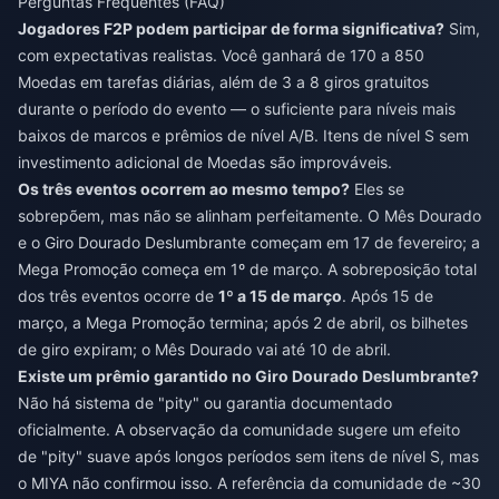
Perguntas Frequentes (FAQ)
Jogadores F2P podem participar de forma significativa?
Sim,
com expectativas realistas. Você ganhará de 170 a 850
Moedas em tarefas diárias, além de 3 a 8 giros gratuitos
durante o período do evento — o suficiente para níveis mais
baixos de marcos e prêmios de nível A/B. Itens de nível S sem
investimento adicional de Moedas são improváveis.
Os três eventos ocorrem ao mesmo tempo?
Eles se
sobrepõem, mas não se alinham perfeitamente. O Mês Dourado
e o Giro Dourado Deslumbrante começam em 17 de fevereiro; a
Mega Promoção começa em 1º de março. A sobreposição total
dos três eventos ocorre de
1º a 15 de março
. Após 15 de
março, a Mega Promoção termina; após 2 de abril, os bilhetes
de giro expiram; o Mês Dourado vai até 10 de abril.
Existe um prêmio garantido no Giro Dourado Deslumbrante?
Não há sistema de "pity" ou garantia documentado
oficialmente. A observação da comunidade sugere um efeito
de "pity" suave após longos períodos sem itens de nível S, mas
o MIYA não confirmou isso. A referência da comunidade de ~30