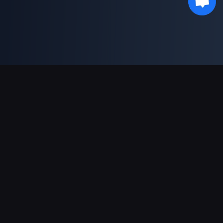
Pagamentos suportados
Parceiro
Genshin Impact Wiki
Honkai: Star Rail WIKI
Zenless Zone Zero WIKI
PUBG Mobile WIKI
BitTopup News