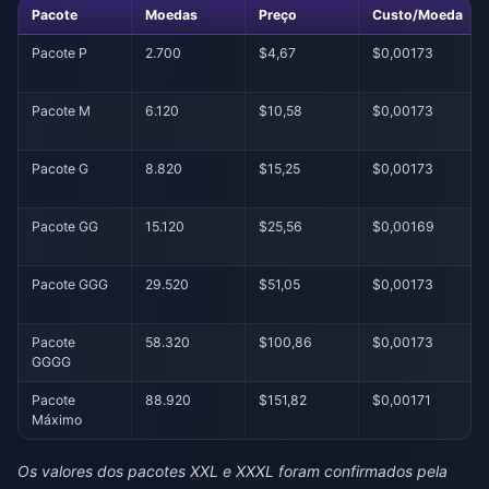
Pacote
Moedas
Preço
Custo/Moeda
Pacote P
2.700
$4,67
$0,00173
Pacote M
6.120
$10,58
$0,00173
Pacote G
8.820
$15,25
$0,00173
Pacote GG
15.120
$25,56
$0,00169
Pacote GGG
29.520
$51,05
$0,00173
Pacote
58.320
$100,86
$0,00173
GGGG
Pacote
88.920
$151,82
$0,00171
Máximo
Os valores dos pacotes XXL e XXXL foram confirmados pela