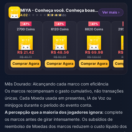
MIYA - Conheça você. Conheça boas moedas de voz
Ver mais ›
4.02
838 vendido
-47%
-47%
-47%
-47
2700 Coins
6120 Coins
8820 Coins
29520 C
R$ 21.42
R$ 48.56
R$ 69.98
R$ 234
R$ 40.71
R$ 92.29
R$ 133.02
R$ 445.
Comprar Agora
Comprar Agora
Comprar Agora
Comprar 
Mês Dourado: Alcançando cada marco com eficiência
Os marcos recompensam o gasto cumulativo, não transações
únicas. Cada Moeda usada em presentes, IA de Voz ou
minijogos durante o período do evento conta.
A percepção que a maioria dos jogadores ignora:
complete
os marcos antes de girar intensamente. Os subsídios de
reembolso de Moedas dos marcos reduzem o custo líquido dos