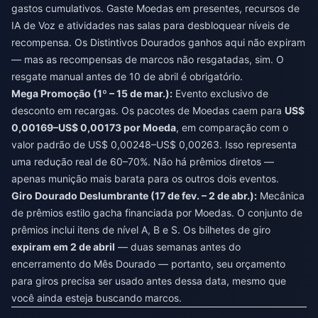
gastos cumulativos. Gaste Moedas em presentes, recursos de
IA de Voz e atividades nas salas para desbloquear níveis de
recompensa. Os Distintivos Dourados ganhos aqui não expiram
— mas as recompensas de marcos não resgatadas, sim. O
resgate manual antes de 10 de abril é obrigatório.
Mega Promoção (1º – 15 de mar.):
Evento exclusivo de
desconto em recargas. Os pacotes de Moedas caem para
US$
0,00169–US$ 0,00173 por Moeda
, em comparação com o
valor padrão de US$ 0,00248–US$ 0,00263. Isso representa
uma redução real de 60–70%. Não há prêmios diretos —
apenas munição mais barata para os outros dois eventos.
Giro Dourado Deslumbrante (17 de fev. – 2 de abr.):
Mecânica
de prêmios estilo gacha financiada por Moedas. O conjunto de
prêmios inclui itens de nível A, B e S. Os bilhetes de giro
expiram em 2 de abril
— duas semanas antes do
encerramento do Mês Dourado — portanto, seu orçamento
para giros precisa ser usado antes dessa data, mesmo que
você ainda esteja buscando marcos.