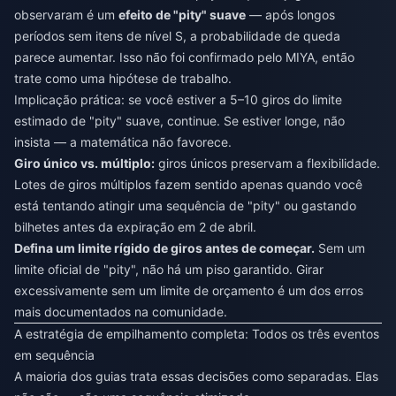
observaram é um
efeito de "pity" suave
— após longos
períodos sem itens de nível S, a probabilidade de queda
parece aumentar. Isso não foi confirmado pelo MIYA, então
trate como uma hipótese de trabalho.
Implicação prática: se você estiver a 5–10 giros do limite
estimado de "pity" suave, continue. Se estiver longe, não
insista — a matemática não favorece.
Giro único vs. múltiplo:
giros únicos preservam a flexibilidade.
Lotes de giros múltiplos fazem sentido apenas quando você
está tentando atingir uma sequência de "pity" ou gastando
bilhetes antes da expiração em 2 de abril.
Defina um limite rígido de giros antes de começar.
Sem um
limite oficial de "pity", não há um piso garantido. Girar
excessivamente sem um limite de orçamento é um dos erros
mais documentados na comunidade.
A estratégia de empilhamento completa: Todos os três eventos
em sequência
A maioria dos guias trata essas decisões como separadas. Elas