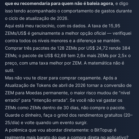
que eu recomendaria para quem não é baleia agora
, e digo
isso tendo acompanhado o comportamento de gastos durante
o ciclo de atualização de 2026.
Aqui está meu raciocínio, com os dados. A taxa de 15,95
ZEMs/US$ é genuinamente a melhor opção oficial — verifiquei
contra todos os níveis menores e a diferença se mantém.
Comprar três pacotes de 128 ZEMs por US$ 24,72 rende 384
ZEMs; o pacote de US$ 62,69 tem 2,6x mais ZEMs por 2,5x o
preço, com uma taxa melhor por ZEM. A matemática não é
sutil.
Mas não vou te dizer para comprar cegamente. Após a
Atualização de Tokens de abril de 2026 tornar a conversão de
ZEM para Moedas permanente, o maior risco mudou de "nível
errado" para "intenção errada". Se você não vai gastar os
ZEMs como ZEMs dentro de 30 dias, não compre o pacote.
Guarde o dinheiro, faça o grind dos rendimentos gratuitos (20–
25/dia) e volte quando um evento surgir.
A polêmica que vou abordar diretamente: o BitTopup é
realmente mais barato do que a compra direta no aplicativo?