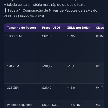
A tabela conta a história mais rápido do que o texto.
Tabela 1: Comparação de Níveis de Pacotes de ZEMs do
ZEPETO (Junho de 2026)
Tamanho do Pacote
Preço (USD)
ZEMs por Dólar
Classifi
1.000 ZEM
$62,69
15,95
#1 (Melh
128 ZEM
~$8,49
~15,1
#2
323 ZEM
$21,49
~15,0
#4 (Pior
Pacotes pequenos
$0,99–$3,99
~14,0–15,0
#3