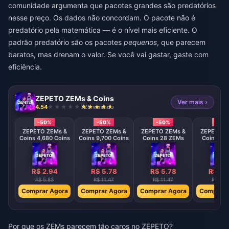
comunidade argumenta que pacotes grandes são predatórios
nesse preço. Os dados não concordam. O pacote não é
predatório pela matemática — é o nível mais eficiente. O
padrão predatório são os pacotes
pequenos
, que parecem
baratos, mas drenam o valor. Se você vai gastar, gaste com
eficiência.
ZEPETO ZEMs & Coins
Ver mais ›
4.54
728 vendido
-50%
-50%
-50%
-50
ZEPETO ZEMs &
ZEPETO ZEMs &
ZEPETO ZEMs &
ZEPETO Z
Coins 4,680 Coins
Coins 9,700 Coins
Coins 28 ZEMs
Coins 58
R$ 2.94
R$ 5.78
R$ 5.78
R$ 11
R$ 5.83
R$ 11.47
R$ 11.47
R$ 22.
Comprar Agora
Comprar Agora
Comprar Agora
Comprar 
Por que os ZEMs parecem tão caros no ZEPETO?