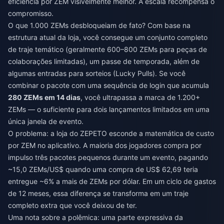
eficiência por ZEM visivelmente melhor. A escala recompensa o
compromisso.
O que 1.000 ZEMs desbloqueiam de fato? Com base na
estrutura atual da loja, você consegue um conjunto completo
de traje temático (geralmente 600–800 ZEMs para peças de
colaborações limitadas), um passe de temporada, além de
algumas entradas para sorteios (Lucky Pulls). Se você
combinar o pacote com uma sequência de login que acumula
280 ZEMs em 14 dias
, você ultrapassa a marca de 1.200+
ZEMs — o suficiente para dois lançamentos limitados em uma
única janela de evento.
O problema: a loja do ZEPETO esconde a matemática de custo
por ZEM no aplicativo. A maioria dos jogadores compra por
impulso três pacotes pequenos durante um evento, pagando
~15,0 ZEMs/US$ quando uma compra de US$ 62,69 teria
entregue ~6% a mais de ZEMs por dólar. Em um ciclo de gastos
de 12 meses, essa diferença se transforma em um traje
completo extra que você deixou de ter.
Uma nota sobre a polêmica: uma parte expressiva da