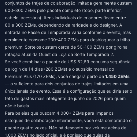
conjuntos de trajes de colaboração limitada geralmente custam
600–800 ZEMs pelo pacote completo (topo, parte inferior,
cabelo, acessório). Itens individuais de criadores ficam entre
80 e 300 ZEMs, dependendo da raridade e do designer. A
entrada no Passe de Temporada varia conforme o evento, mas
geralmente consome 200–400 ZEMs para desbloquear a trilha
premium. Sorteios custam cerca de 50–100 ZEMs por giro na
rotação atual da Quest da Loja da Sorte Temporada 2.
Se você combinar o pacote de US$ 62,69 com uma sequência
de login de 14 dias (280 ZEMs) e o subsídio mensal do
Premium Plus (170 ZEMs), você chegará perto de
1.450 ZEMs
— o suficiente para dois conjuntos de trajes limitados em uma
única janela de evento. Essa é a configuração que eu diria ser o
teto de gastos mais inteligente de junho de 2026 para quem
não é baleia.
Para baleias que buscam 4.000+ ZEMs para limpar os
estoques de colaboração inteiramente, você está comprando o
pacote quatro vezes. Não há desconto por volume acima de
1.000 ZEMs no lado oficial, e é por isso que guias da