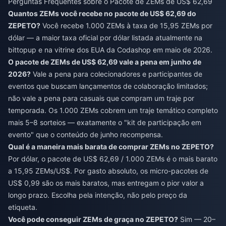
Perguntas Frequentes sobre o Pacote de ZEMs de US$ 62,69
Quantos ZEMs você recebe no pacote de US$ 62,69 do
ZEPETO?
Você recebe 1.000 ZEMs à taxa de 15,95 ZEMs por
dólar — a maior taxa oficial por dólar listada atualmente na
bittopup e na vitrine dos EUA da Codashop em maio de 2026.
O pacote de ZEMs de US$ 62,69 vale a pena em junho de
2026?
Vale a pena para colecionadores e participantes de
eventos que buscam lançamentos de colaboração limitados;
não vale a pena para casuais que compram um traje por
temporada. Os 1.000 ZEMs cobrem um traje temático completo
mais 5–8 sorteios — exatamente o "kit de participação em
evento" que o conteúdo de junho recompensa.
Qual é a maneira mais barata de comprar ZEMs no ZEPETO?
Por dólar, o pacote de US$ 62,69 / 1.000 ZEMs é o mais barato
a 15,95 ZEMs/US$. Por gasto absoluto, os micro-pacotes de
US$ 0,99 são os mais baratos, mas entregam o pior valor a
longo prazo. Escolha pela intenção, não pelo preço da
etiqueta.
Você pode conseguir ZEMs de graça no ZEPETO?
Sim — 20–