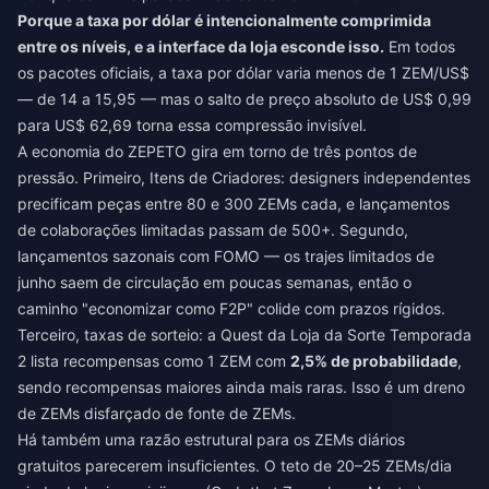
Porque a taxa por dólar é intencionalmente comprimida
entre os níveis, e a interface da loja esconde isso.
Em todos
os pacotes oficiais, a taxa por dólar varia menos de 1 ZEM/US$
— de 14 a 15,95 — mas o salto de preço absoluto de US$ 0,99
para US$ 62,69 torna essa compressão invisível.
A economia do ZEPETO gira em torno de três pontos de
pressão. Primeiro, Itens de Criadores: designers independentes
precificam peças entre 80 e 300 ZEMs cada, e lançamentos
de colaborações limitadas passam de 500+. Segundo,
lançamentos sazonais com FOMO — os trajes limitados de
junho saem de circulação em poucas semanas, então o
caminho "economizar como F2P" colide com prazos rígidos.
Terceiro, taxas de sorteio: a Quest da Loja da Sorte Temporada
2 lista recompensas como 1 ZEM com
2,5% de probabilidade
,
sendo recompensas maiores ainda mais raras. Isso é um dreno
de ZEMs disfarçado de fonte de ZEMs.
Há também uma razão estrutural para os ZEMs diários
gratuitos parecerem insuficientes. O teto de 20–25 ZEMs/dia