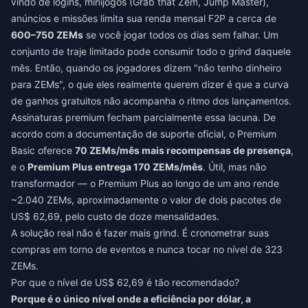
vindo de logins, minijogos (Grab that Zem, Jump Master),
anúncios e missões limita sua renda mensal F2P a cerca de
600–750 ZEMs
se você jogar todos os dias sem falhar. Um
conjunto de traje limitado pode consumir todo o grind daquele
mês. Então, quando os jogadores dizem "não tenho dinheiro
para ZEMs", o que eles realmente querem dizer é que a curva
de ganhos gratuitos não acompanha o ritmo dos lançamentos.
Assinaturas premium fecham parcialmente essa lacuna. De
acordo com a documentação de suporte oficial, o Premium
Basic oferece
70 ZEMs/mês mais recompensas de presença
,
e o
Premium Plus entrega 170 ZEMs/mês
. Útil, mas não
transformador — o Premium Plus ao longo de um ano rende
~2.040 ZEMs, aproximadamente o valor de dois pacotes de
US$ 62,69, pelo custo de doze mensalidades.
A solução real não é fazer mais grind. É cronometrar suas
compras em torno de eventos e nunca tocar no nível de 323
ZEMs.
Por que o nível de US$ 62,69 é tão recomendado?
Porque é o único nível onde a eficiência por dólar, a