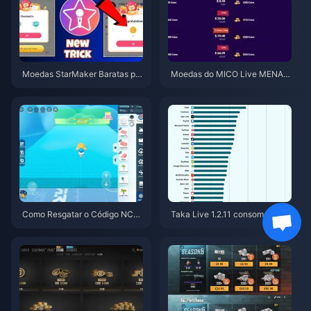
Moedas StarMaker Baratas par
Moedas do MICO Live MENA a
a as Audições do SupernovaX
pós a v5.2: Ofertas mais barata
2026 (12-23% de Desconto)
s de 2026
Como Resgatar o Código NCR
Taka Live 1.2.11 consome a bat
CKYT8EF por Moedas Eggy Gr
eria rapidamente após a atuali
atuitas (Ago 2026)
zação de julho de 2026? Caus
as e soluções