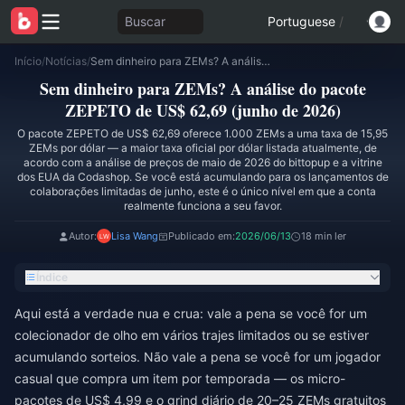
Buscar
Portuguese
/
Início
/
Notícias
/
Sem dinheiro para ZEMs? A análise do pacote ZEPETO de US$ 62,69 (junho de 2026)
Sem dinheiro para ZEMs? A análise do pacote
ZEPETO de US$ 62,69 (junho de 2026)
O pacote ZEPETO de US$ 62,69 oferece 1.000 ZEMs a uma taxa de 15,95
ZEMs por dólar — a maior taxa oficial por dólar listada atualmente, de
acordo com a análise de preços de maio de 2026 do bittopup e a vitrine
dos EUA da Codashop. Se você está acumulando para os lançamentos de
colaborações limitadas de junho, este é o único nível em que a conta
realmente funciona a seu favor.
Autor:
Lisa Wang
Publicado em:
2026/06/13
18 min ler
Índice
Aqui está a verdade nua e crua: vale a pena se você for um
colecionador de olho em vários trajes limitados ou se estiver
acumulando sorteios. Não vale a pena se você for um jogador
casual que compra um item por temporada — os micro-
pacotes de US$ 4,99 e o grind diário de 20–25 ZEMs gratuitos