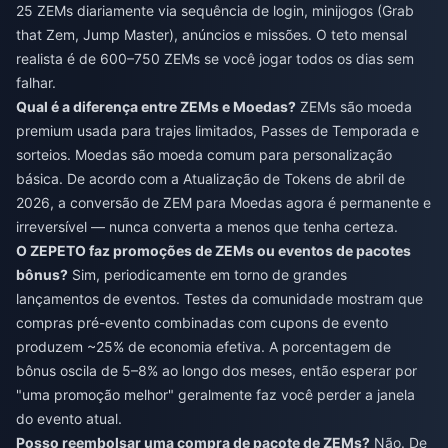
25 ZEMs diariamente via sequência de login, minijogos (Grab
that Zem, Jump Master), anúncios e missões. O teto mensal
realista é de 600–750 ZEMs se você jogar todos os dias sem
falhar.
Qual é a diferença entre ZEMs e Moedas?
ZEMs são moeda
premium usada para trajes limitados, Passes de Temporada e
sorteios. Moedas são moeda comum para personalização
básica. De acordo com a Atualização de Tokens de abril de
2026, a conversão de ZEM para Moedas agora é permanente e
irreversível — nunca converta a menos que tenha certeza.
O ZEPETO faz promoções de ZEMs ou eventos de pacotes
bônus?
Sim, periodicamente em torno de grandes
lançamentos de eventos. Testes da comunidade mostram que
compras pré-evento combinadas com cupons de evento
produzem ~25% de economia efetiva. A porcentagem de
bônus oscila de 5–8% ao longo dos meses, então esperar por
"uma promoção melhor" geralmente faz você perder a janela
do evento atual.
Posso reembolsar uma compra de pacote de ZEMs?
Não. De