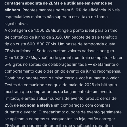
contagem absoluta de ZEMs e a utilidade em eventos se
alinham.
Pacotes menores perdem 5–6% de eficiência. Níveis
especulativos maiores não superam essa taxa de forma
significativa.
A contagem de 1.000 ZEMs atinge o ponto ideal para o ritmo
de conteúdo de junho de 2026. Um pacote de traje temático
típico custa 600–800 ZEMs. Um passe de temporada custa
ZEMs adicionais. Sorteios custam valores variáveis por giro.
Com 1.000 ZEMs, você pode garantir um traje completo
e
fazer
5–8 giros no sorteio de colaboração limitada — exatamente o
comportamento que o design do evento de junho recompensa.
Combine o pacote com o timing certo e você aumenta o valor.
Testes da comunidade no guia de maio de 2026 da bittopup
mostram que comprar antes do lançamento de um evento
limitado, e então aplicar cupons de evento, produz cerca de
25% de economia efetiva
em comparação com compras
durante o evento. O mecanismo: cupons de evento geralmente
se aplicam a compras subsequentes na loja, então carregar
ZEMs antecipadamente permite que você gaste durante a