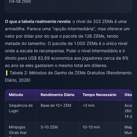
(14–58 ZEM)
O que a tabela realmente revela:
o nível de 323 ZEMs é uma
armadilha. Parece uma "opção intermediária", mas oferece um
valor por dólar pior do que o pacote de 128 ZEMs, tendo
metade do tamanho. O pacote de 1.000 ZEMs é o
único
nível
onde a escala te recompensa. Pular o nível intermediário e ir
direto para US$ 62,69 economiza aos jogadores cerca de 6%
ao ano se eles gastarem o mesmo total em dólares.
Tabela 2: Métodos de Ganho de ZEMs Gratuitos (Rendimento
Diário, 2026)
Método
Rendimento Diário
Tempo Necessário
Obser
Sequência de
Base de 10+ ZEM
<2 min
Acumul
Login
280 Z
14 dia
Minijogos
5–10 ZEM
10–15 min
Mapas
(Grab that
Mundo