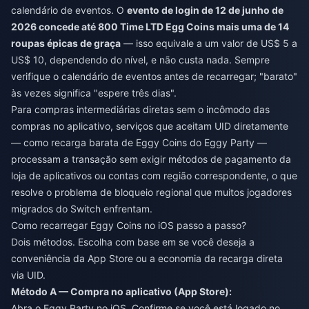
calendário de eventos. O
evento de login de 12 de junho de
2026 concede até 800 Time LTD Egg Coins mais uma de 14
roupas épicas de graça
— isso equivale a um valor de US$ 5 a
US$ 10, dependendo do nível, e não custa nada. Sempre
verifique o calendário de eventos antes de recarregar; "barato"
às vezes significa "espere três dias".
Para compras intermediárias diretas sem o incômodo das
compras no aplicativo, serviços que aceitam UID diretamente
— como
recarga barata de Eggy Coins do Eggy Party
—
processam a transação sem exigir métodos de pagamento da
loja de aplicativos ou contas com região correspondente, o que
resolve o problema de bloqueio regional que muitos jogadores
migrados do Switch enfrentam.
Como recarregar Eggy Coins no iOS passo a passo?
Dois métodos. Escolha com base em se você deseja a
conveniência da App Store ou a economia da recarga direta
via UID.
Método A — Compra no aplicativo (App Store):
Abra o Eggy Party no iOS. Confirme se você está logado no