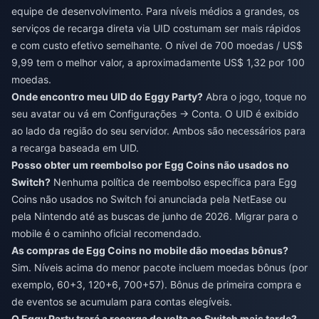
equipe de desenvolvimento. Para níveis médios a grandes, os
serviços de recarga direta via UID costumam ser mais rápidos
e com custo efetivo semelhante. O nível de 700 moedas / US$
9,99 tem o melhor valor, a aproximadamente US$ 1,32 por 100
moedas.
Onde encontro meu UID do Eggy Party?
Abra o jogo, toque no
seu avatar ou vá em Configurações → Conta. O UID é exibido
ao lado da região do seu servidor. Ambos são necessários para
a recarga baseada em UID.
Posso obter um reembolso por Egg Coins não usados no
Switch?
Nenhuma política de reembolso específica para Egg
Coins não usados no Switch foi anunciada pela NetEase ou
pela Nintendo até as buscas de junho de 2026. Migrar para o
mobile é o caminho oficial recomendado.
As compras de Egg Coins no mobile dão moedas bônus?
Sim. Níveis acima do menor pacote incluem moedas bônus (por
exemplo, 60+3, 120+6, 700+57). Bônus de primeira compra e
de eventos se acumulam para contas elegíveis.
O Eggy Party trará a recarga de volta ao Switch mais tarde?