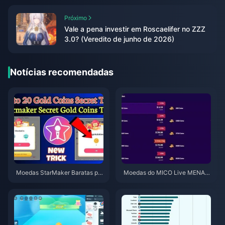
Próximo
Vale a pena investir em Roscaelifer no ZZZ
3.0? (Veredito de junho de 2026)
Notícias recomendadas
Moedas StarMaker Baratas par
Moedas do MICO Live MENA a
a as Audições do SupernovaX
pós a v5.2: Ofertas mais barata
2026 (12-23% de Desconto)
s de 2026