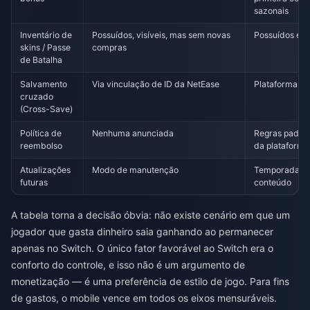
sazonais
Inventário de
Possuídos, visíveis, mas sem novas
Possuídos e a
skins / Passe
compras
de Batalha
Salvamento
Via vinculação de ID da NetEase
Plataforma pri
cruzado
(Cross-Save)
Política de
Nenhuma anunciada
Regras padrão
reembolso
da plataforma
Atualizações
Modo de manutenção
Temporadas a
futuras
conteúdo
A tabela torna a decisão óbvia: não existe cenário em que um
jogador que gasta dinheiro saia ganhando ao permanecer
apenas no Switch. O único fator favorável ao Switch era o
conforto do controle, e isso não é um argumento de
monetização — é uma preferência de estilo de jogo. Para fins
de gastos, o mobile vence em todos os eixos mensuráveis.