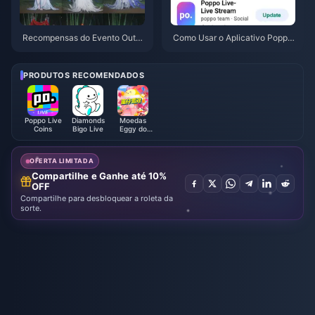
Recompensas do Evento Outo
Como Usar o Aplicativo Poppo
no na Montanha de Where Win
Live: Guia Completo para Inicia
ds Meet em julho de 2026: List
ntes | Julho de 2026
a Completa, Moeda e Prioridad
PRODUTOS RECOMENDADOS
e
Poppo Live
Diamonds
Moedas
Coins
Bigo Live
Eggy do
Eggy Party
OFERTA LIMITADA
Compartilhe e Ganhe até 10%
OFF
Compartilhe para desbloquear a roleta da
sorte.