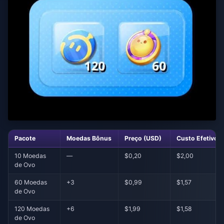
Pacote
Moedas Bônus
Preço (USD)
Custo Efetivo 
10 Moedas
—
$0,20
$2,00
de Ovo
60 Moedas
+3
$0,99
$1,57
de Ovo
120 Moedas
+6
$1,99
$1,58
de Ovo