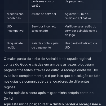
problema com o
de pagamento
cartão
Moedas não
Atraso no servidor
Aguarde 10 min e
recebidas
reinicie o aplicativo
UID
Servidor incorreto
Verifique se a região do
incompatível
selecionado
servidor coincide com a
do jogo
Bloqueio de
País da conta ≠ país
Use o método direto via
região
de pagamento
UID
O maior ponto de atrito do Android é o bloqueio regional —
contas do Google criadas em um país às vezes bloqueiam
pagamentos feitos através de outro. A recarga direta via UID
evita isso completamente, e é por isso que é a solução de fato
nos guias da comunidade para jogadores de diferentes
regiões.
Minha opinião sincera após migrar minha própria conta do
Switch
Aqui está minha posição real:
o Switch perder a recarga não é