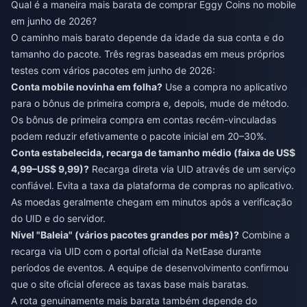
Qual é a maneira mais barata de comprar Eggy Coins no mobile
em junho de 2026?
O caminho mais barato depende da idade da sua conta e do
tamanho do pacote. Três regras baseadas em meus próprios
testes com vários pacotes em junho de 2026:
Conta mobile novinha em folha?
Use a compra no aplicativo
para o bônus de primeira compra e, depois, mude de método.
Os bônus de primeira compra em contas recém-vinculadas
podem reduzir efetivamente o pacote inicial em 20–30%.
Conta estabelecida, recarga de tamanho médio (faixa de US$
4,99–US$ 9,99)?
Recarga direta via UID através de um serviço
confiável. Evita a taxa da plataforma de compras no aplicativo.
As moedas geralmente chegam em minutos após a verificação
do UID e do servidor.
Nível "Baleia" (vários pacotes grandes por mês)?
Combine a
recarga via UID com o portal oficial da NetEase durante
períodos de eventos. A equipe de desenvolvimento confirmou
que o site oficial oferece as taxas base mais baratas.
A rota genuinamente mais barata também depende do