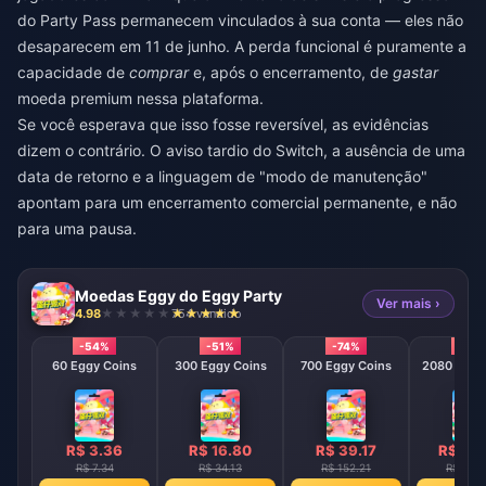
do Party Pass permanecem vinculados à sua conta — eles não
desaparecem em 11 de junho. A perda funcional é puramente a
capacidade de
comprar
e, após o encerramento, de
gastar
moeda premium nessa plataforma.
Se você esperava que isso fosse reversível, as evidências
dizem o contrário. O aviso tardio do Switch, a ausência de uma
data de retorno e a linguagem de "modo de manutenção"
apontam para um encerramento comercial permanente, e não
para uma pausa.
Moedas Eggy do Eggy Party
Ver mais ›
4.98
754 vendido
-54%
-51%
-74%
-79
60 Eggy Coins
300 Eggy Coins
700 Eggy Coins
2080 E
R$ 3.36
R$ 16.80
R$ 39.17
R$ 116
R$ 7.34
R$ 34.13
R$ 152.21
R$ 543