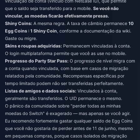
vinculação de conta (vínculo com NetEase ID), que permite
que o saldo seja transferido para o mobile.
Se você não
vincular, as moedas ficarão efetivamente presas.
Shiny Coins:
A mesma regra. A taxa de câmbio permanece
10
Egg Coins : 1 Shiny Coin
, conforme a documentação da wiki.
Gaste ou migre.
Skins e roupas adquiridas:
Permanecem vinculadas à conta.
O login multiplataforma permite que você as use no mobile.
Progresso do Party Star Pass:
O progresso de nível migra com
a conta quando vinculada, com base em casos de migração
relatados pela comunidade. Recompensas específicas por
tempo limitado podem não ser transferidas perfeitamente.
Listas de amigos e dados sociais:
Vinculados à conta,
geralmente são transferidos. O UID permanece o mesmo.
O pânico da comunidade sobre "perder todas as minhas
moedas do Switch" é exagerado — mas apenas se você agir.
Eu recomendo fortemente gastar qualquer saldo de Egg Coins
que você não gostaria de perder antes de 11 de junho, mesmo
em pequenas compras, porque casos isolados de migração