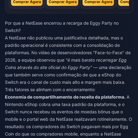
Comprar Agora
Comprar Agora
Comprar Agora
Comprar 
Por que a NetEase encerrou a recarga de Eggy Party no
Switch?
A NetEase não publicou uma justificativa detalhada, mas o
padrão operacional é consistente com a consolidação de
plataformas. No vídeo de desenvolvedores "Face-to-Face" de
2026, a equipe observou que
"é mais barato recarregar Egg
Coins através do site oficial do Eggy Party"
— uma declaração
que também serve como confirmação de que a eShop do
Switch era o canal de custo mais alto e margem mais baixa.
Três fatores se alinham com o encerramento:
Economia de compartilhamento de receita da plataforma.
A
Nintendo eShop cobra uma taxa padrão da plataforma, e o
Switch nunca recebeu os eventos de moedas bônus que o
mobile e o portal web da NetEase realizavam rotineiramente. O
resultado: os compradores do Switch pagavam mais por Egg
Coin do que os compradores mobile, enquanto a NetEase