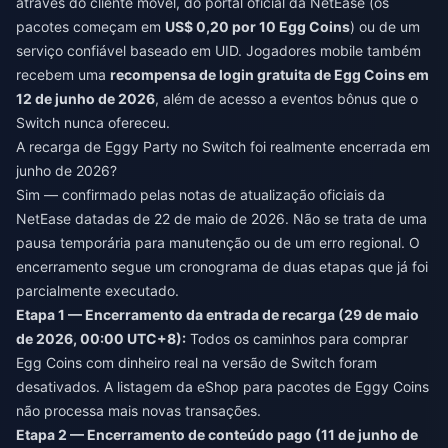
através do cliente móvel, do portal oficial da NetEase (os
pacotes começam em
US$ 0,20 por 10 Egg Coins
) ou de um
serviço confiável baseado em UID. Jogadores mobile também
recebem uma
recompensa de login gratuita de Egg Coins em
12 de junho de 2026
, além de acesso a eventos bônus que o
Switch nunca ofereceu.
A recarga de Eggy Party no Switch foi realmente encerrada em
junho de 2026?
Sim — confirmado pelas notas de atualização oficiais da
NetEase datadas de 22 de maio de 2026. Não se trata de uma
pausa temporária para manutenção ou de um erro regional. O
encerramento segue um cronograma de duas etapas que já foi
parcialmente executado.
Etapa 1 — Encerramento da entrada de recarga (29 de maio
de 2026, 00:00 UTC+8):
Todos os caminhos para comprar
Egg Coins com dinheiro real na versão de Switch foram
desativados. A listagem da eShop para pacotes de Eggy Coins
não processa mais novas transações.
Etapa 2 — Encerramento de conteúdo pago (11 de junho de