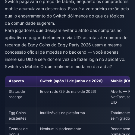
Switch pagavam o preço de tabela, enquanto os compradores
mobile acumulavam descontos. Essa é a verdadeira razão pela
qual o encerramento do Switch dói menos do que os tópicos
da comunidade sugerem.
Para jogadores que desejam evitar o atrito das compras no
aplicativo e pagar diretamente via UID, as rotas de
compra de
recarga de Eggy Coins do Eggy Party 2026
usam a mesma
concessão oficial de moedas no backend — você apenas
insere seu UID e servidor em vez de fazer login no aplicativo.
Switch vs Mobile: O que realmente muda no dia a dia?
Aspecto
Switch (após 11 de junho de 2026)
Mobile (iOS /
Status de
Encerrado (29 de maio de 2026)
Aberto — IAP, 
recarga
NetEase, serv
UID
Egg Coins
Inutilizáveis na plataforma
Totalmente uti
existentes
se migrados
Eventos de
Nenhum historicamente
Recompensas 
bônus
primeira comp