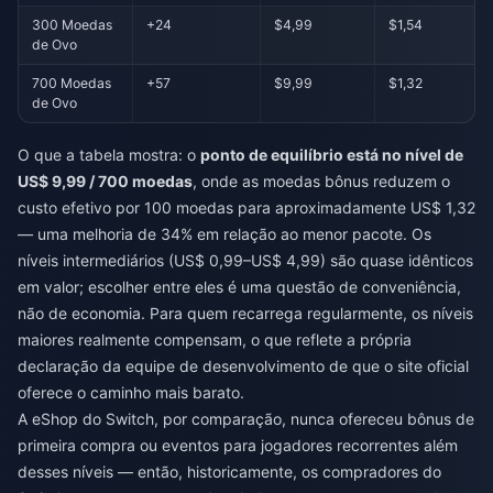
300 Moedas
+24
$4,99
$1,54
de Ovo
700 Moedas
+57
$9,99
$1,32
de Ovo
O que a tabela mostra: o
ponto de equilíbrio está no nível de
US$ 9,99 / 700 moedas
, onde as moedas bônus reduzem o
custo efetivo por 100 moedas para aproximadamente US$ 1,32
— uma melhoria de 34% em relação ao menor pacote. Os
níveis intermediários (US$ 0,99–US$ 4,99) são quase idênticos
em valor; escolher entre eles é uma questão de conveniência,
não de economia. Para quem recarrega regularmente, os níveis
maiores realmente compensam, o que reflete a própria
declaração da equipe de desenvolvimento de que o site oficial
oferece o caminho mais barato.
A eShop do Switch, por comparação, nunca ofereceu bônus de
primeira compra ou eventos para jogadores recorrentes além
desses níveis — então, historicamente, os compradores do