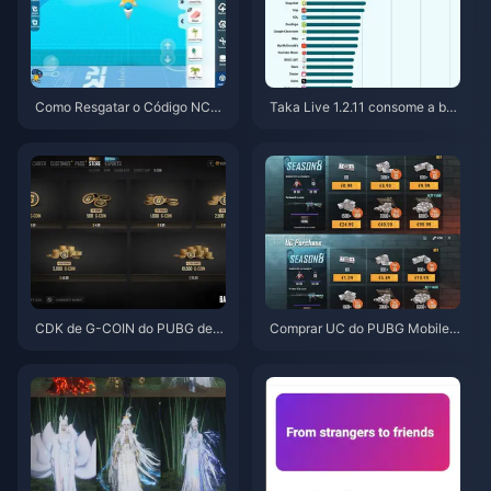
Como Resgatar o Código NCR
Taka Live 1.2.11 consome a bat
CKYT8EF por Moedas Eggy Gr
eria rapidamente após a atuali
atuitas (Ago 2026)
zação de julho de 2026? Caus
as e soluções
CDK de G-COIN do PUBG de j
Comprar UC do PUBG Mobile
unho de 2026: A super promoç
Barato para a Collab de Naruto
ão de $91,43 realmente vale a
Shippuden (Julho de 2026): Cu
pena?
stos, Melhores Pacotes e Reca
rga Segura