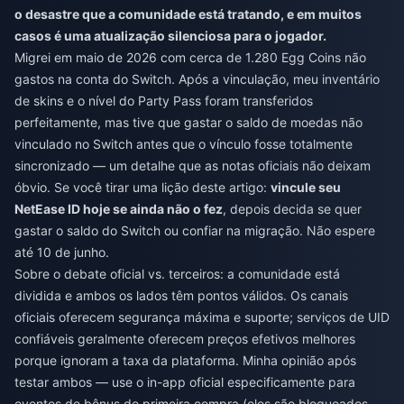
o desastre que a comunidade está tratando, e em muitos
casos é uma atualização silenciosa para o jogador.
Migrei em maio de 2026 com cerca de 1.280 Egg Coins não
gastos na conta do Switch. Após a vinculação, meu inventário
de skins e o nível do Party Pass foram transferidos
perfeitamente, mas tive que gastar o saldo de moedas não
vinculado no Switch antes que o vínculo fosse totalmente
sincronizado — um detalhe que as notas oficiais não deixam
óbvio. Se você tirar uma lição deste artigo:
vincule seu
NetEase ID hoje se ainda não o fez
, depois decida se quer
gastar o saldo do Switch ou confiar na migração. Não espere
até 10 de junho.
Sobre o debate oficial vs. terceiros: a comunidade está
dividida e ambos os lados têm pontos válidos. Os canais
oficiais oferecem segurança máxima e suporte; serviços de UID
confiáveis geralmente oferecem preços efetivos melhores
porque ignoram a taxa da plataforma. Minha opinião após
testar ambos — use o in-app oficial especificamente para
eventos de bônus de primeira compra (eles são bloqueados