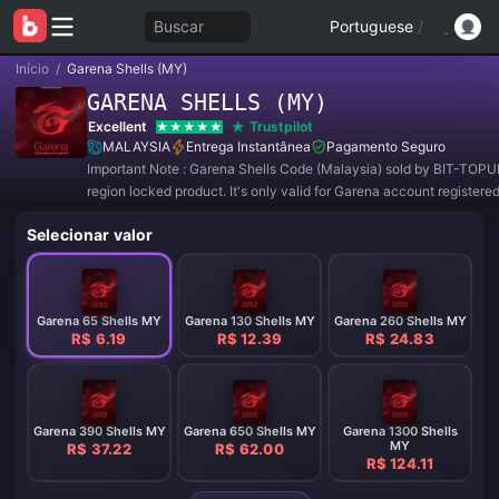
Buscar
Portuguese
/
Início
/
Garena Shells (MY)
GARENA SHELLS (MY)
Excellent
Trustpilot
MALAYSIA
Entrega Instantânea
Pagamento Seguro
Important Note : Garena Shells Code (Malaysia) sold by BIT-TOPU
region locked product. It's only valid for Garena account registered
region of MALAYSIA. All purchases are NON-REFUNDABLE and 
Selecionar valor
RETURNABLE.
Garena 65 Shells MY
Garena 130 Shells MY
Garena 260 Shells MY
R$ 6.19
R$ 12.39
R$ 24.83
Garena 390 Shells MY
Garena 650 Shells MY
Garena 1300 Shells
MY
R$ 37.22
R$ 62.00
R$ 124.11