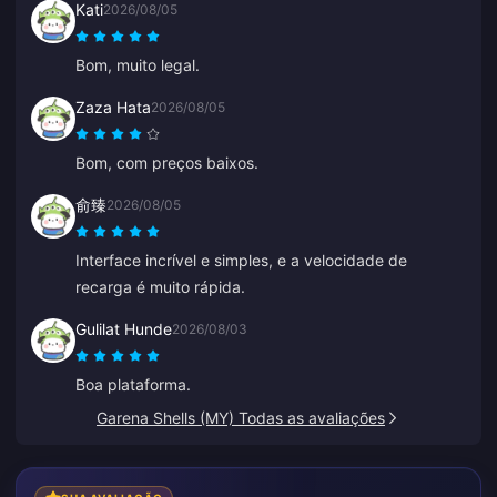
Kati
2026/08/05
Bom, muito legal.
Zaza Hata
2026/08/05
Bom, com preços baixos.
俞臻
2026/08/05
Interface incrível e simples, e a velocidade de
recarga é muito rápida.
Gulilat Hunde
2026/08/03
Boa plataforma.
Garena Shells (MY) Todas as avaliações