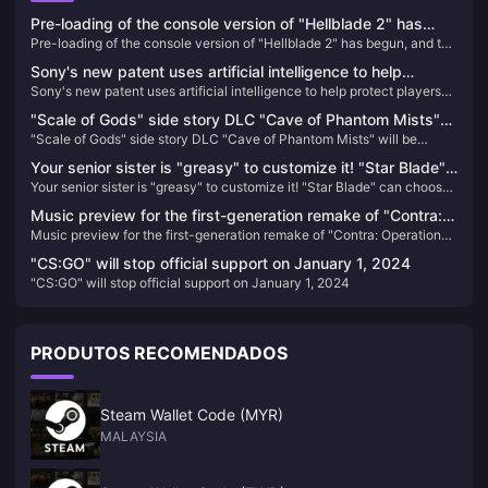
Pre-loading of the console version of "Hellblade 2" has
Pre-loading of the console version of "Hellblade 2" has begun, and the
begun, and the game's release date has been announced
game's release date has been announced
Sony's new patent uses artificial intelligence to help
Sony's new patent uses artificial intelligence to help protect players
protect players when they pause VR games
when they pause VR games
"Scale of Gods" side story DLC "Cave of Phantom Mists"
"Scale of Gods" side story DLC "Cave of Phantom Mists" will be
will be released on February 13
released on February 13
Your senior sister is "greasy" to customize it! "Star Blade"
Your senior sister is "greasy" to customize it! "Star Blade" can choose
can choose from a variety of hairstyles and accessories,
from a variety of hairstyles and accessories, and may be linked with
and may be linked with "NIKKE" in the future
Music preview for the first-generation remake of "Contra:
"NIKKE" in the future
Music preview for the first-generation remake of "Contra: Operation
Operation Galuga"
Galuga"
"CS:GO" will stop official support on January 1, 2024
"CS:GO" will stop official support on January 1, 2024
PRODUTOS RECOMENDADOS
Steam Wallet Code (MYR)
MALAYSIA