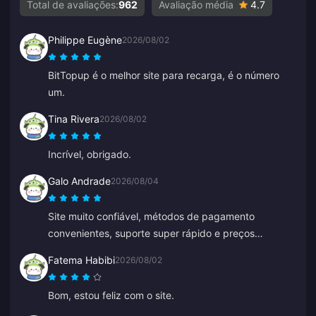
Total de avaliações:
962
Avaliação média
4.7
Philippe Eugène
2026/08/02
BitTopup é o melhor site para recarga, é o número
um.
Tina Rivera
2026/08/02
Incrível, obrigado.
Galo Andrade
2026/08/04
Site muito confiável, métodos de pagamento
convenientes, suporte super rápido e preços
acessíveis.
Fatema Habibi
2026/08/02
Bom, estou feliz com o site.