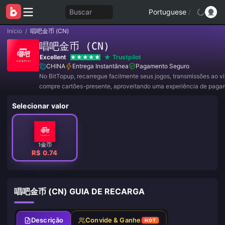
Buscar
Portuguese
/
Início
/
唱吧金币 (CN)
唱吧金币 (CN)
Excellent
Trustpilot
CHINA
Entrega Instantânea
Pagamento Seguro
No BitTopup, recarregue facilmente seus jogos, transmissões ao v
compre cartões-presente, aproveitando uma experiência de paga
conveniente e ótimos descontos!
Selecionar valor
1金币
R$ 0.74
唱吧金币 (CN) GUIA DE RECARGA
Descrição
Convide & Ganhe
HOT