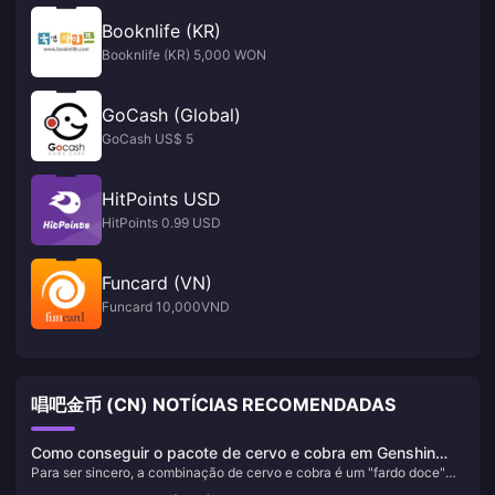
Booknlife (KR)
Booknlife (KR) 5,000 WON
GoCash (Global)
GoCash US$ 5
HitPoints USD
HitPoints 0.99 USD
Funcard (VN)
Funcard 10,000VND
唱吧金币 (CN) NOTÍCIAS RECOMENDADAS
Como conseguir o pacote de cervo e cobra em Genshin
Para ser sincero, a combinação de cervo e cobra é um "fardo doce"
Impact? Guia de estratégia de gacha e otimização de
que a miHoYo nos deu. Como editor que acompanha os mecanismos