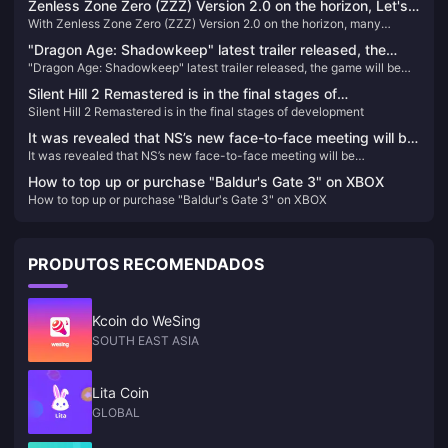
recarga mais recente para 2025
Zenless Zone Zero (ZZZ) Version 2.0 on the horizon, Let's
de gacha de Genshin Impact há mais de dois anos, aconselho você a
With Zenless Zone Zero (ZZZ) Version 2.0 on the horizon, many
take a look back at the standout characters from Versions
se acalmar e avaliar o valor dos personagens antes de se deixar levar
Proxies have been with the game since its launch. Let's take a look
pela aparência – embora eu quase tenha ido à falência por causa da
1.0 to 1.7
"Dragon Age: Shadowkeep" latest trailer released, the
back at the standout characters from Versions 1.0 to 1.7—did you train
voz da Yae Miko.
"Dragon Age: Shadowkeep" latest trailer released, the game will be
game will be released this fall
these "meta-defining" agents?
released this fall
Silent Hill 2 Remastered is in the final stages of
Silent Hill 2 Remastered is in the final stages of development
development
It was revealed that NS’s new face-to-face meeting will be
It was revealed that NS’s new face-to-face meeting will be
unconventional, but will be a third-party partner
unconventional, but will be a third-party partner conference.
conference.
How to top up or purchase "Baldur's Gate 3" on XBOX
How to top up or purchase "Baldur's Gate 3" on XBOX
PRODUTOS RECOMENDADOS
Kcoin do WeSing
SOUTH EAST ASIA
Lita Coin
GLOBAL