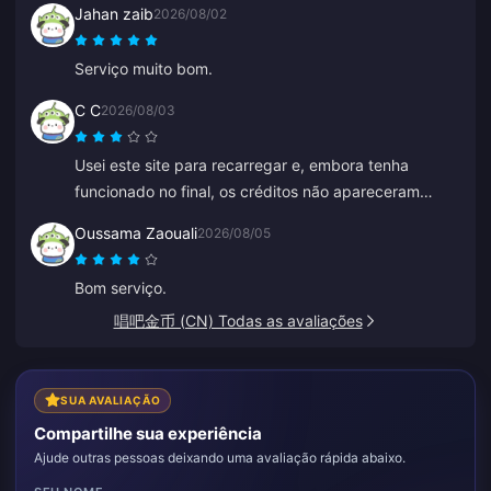
Jahan zaib
2026/08/02
Serviço muito bom.
C C
2026/08/03
Usei este site para recarregar e, embora tenha
funcionado no final, os créditos não apareceram
imediatamente. O atendimento ao cliente demorou
Oussama Zaouali
2026/08/05
pelo menos 5 minutos para responder, o que me
deixou ansioso, mas no final a recarga foi concluída.
Bom serviço.
Seria muito melhor se o suporte respondesse mais
唱吧金币 (CN) Todas as avaliações
rápido.
SUA AVALIAÇÃO
Compartilhe sua experiência
Ajude outras pessoas deixando uma avaliação rápida abaixo.