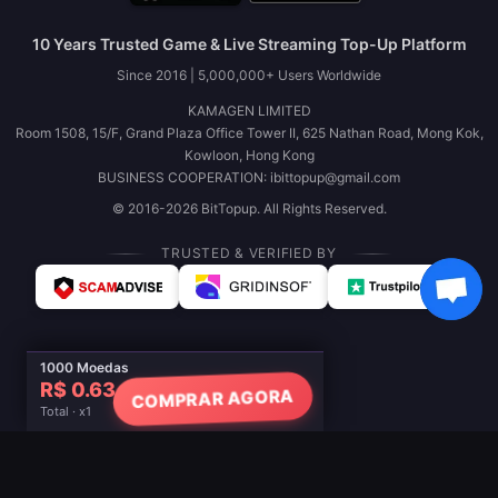
10 Years Trusted Game & Live Streaming Top-Up Platform
Since 2016 | 5,000,000+ Users Worldwide
KAMAGEN LIMITED
Room 1508, 15/F, Grand Plaza Office Tower II, 625 Nathan Road, Mong Kok,
Kowloon, Hong Kong
BUSINESS COOPERATION: ibittopup@gmail.com
© 2016-2026 BitTopup. All Rights Reserved.
TRUSTED & VERIFIED BY
1000 Moedas
R$ 0.63
COMPRAR AGORA
Total · x1