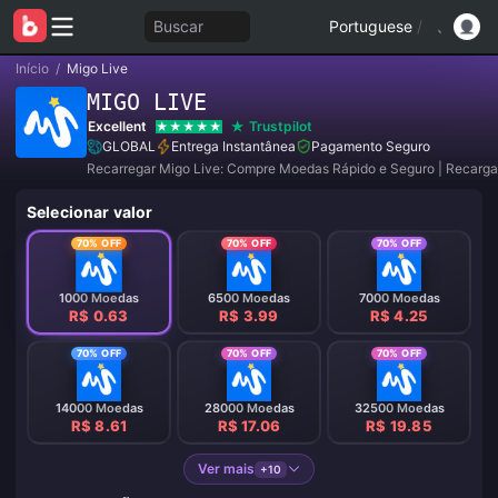
Buscar
Portuguese
/
Início
/
Migo Live
MIGO LIVE
Excellent
Trustpilot
GLOBAL
Entrega Instantânea
Pagamento Seguro
Recarregar Migo Live: Compre Moedas Rápido e Seguro | Recarga
Selecionar valor
70% OFF
70% OFF
70% OFF
1000 Moedas
6500 Moedas
7000 Moedas
R$ 0.63
R$ 3.99
R$ 4.25
70% OFF
70% OFF
70% OFF
14000 Moedas
28000 Moedas
32500 Moedas
R$ 8.61
R$ 17.06
R$ 19.85
Ver mais
+10