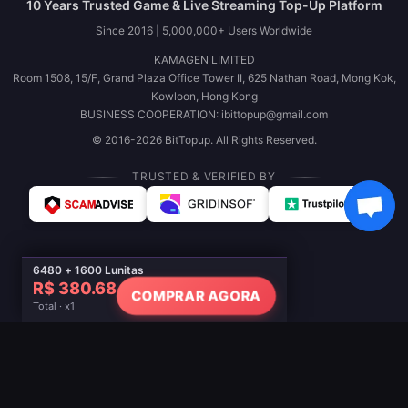
10 Years Trusted Game & Live Streaming Top-Up Platform
Since 2016 | 5,000,000+ Users Worldwide
KAMAGEN LIMITED
Room 1508, 15/F, Grand Plaza Office Tower II, 625 Nathan Road, Mong Kok,
Kowloon, Hong Kong
BUSINESS COOPERATION: ibittopup@gmail.com
© 2016-2026 BitTopup. All Rights Reserved.
TRUSTED & VERIFIED BY
6480 + 1600 Lunitas
R$ 380.68
COMPRAR AGORA
Total · x1