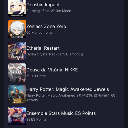
Genshin Impact
Blessing of the Welkin Moon
Zenless Zone Zero
60 Monochrome
Etheria: Restart
Hydra Crystal Pack I (75 Diamonds)
Deusa da Vitória: NIKKE
60 + 1 Gems
Harry Potter: Magic Awakened Jewels
Harry Potter: Magic Awakened（哈利波特: 魔法觉醒）60
Jewels
Ensemble Stars Music ES Points
99 ES Points