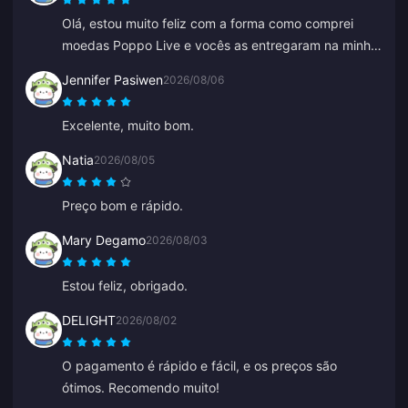
Olá, estou muito feliz com a forma como comprei
moedas Poppo Live e vocês as entregaram na minha
conta Binance imediatamente. Estou satisfeito com o
Jennifer Pasiwen
2026/08/06
seu aplicativo e como ele me guiou. Obrigado,
continuem assim.
Excelente, muito bom.
Natia
2026/08/05
Preço bom e rápido.
Mary Degamo
2026/08/03
Estou feliz, obrigado.
DELIGHT
2026/08/02
O pagamento é rápido e fácil, e os preços são
ótimos. Recomendo muito!