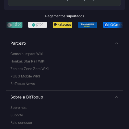
Pagamentos suportados
Parceiro
Genshin Impact Wiki
Honkai: Star Rail WIKI
Zenless Zone Zero WIKI
PUBG Mobile WIKI
BitTopup News
Sobre a BitTopup
Sobre nós
Suporte
Fale conosco