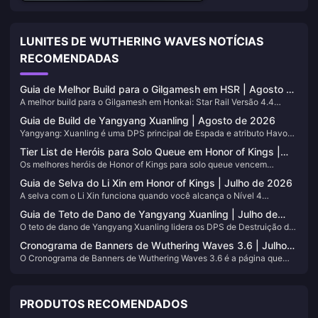
LUNITES DE WUTHERING WAVES NOTÍCIAS
RECOMENDADAS
Guia de Melhor Build para o Gilgamesh em HSR | Agosto de
A melhor build para o Gilgamesh em Honkai: Star Rail Versão 4.4
2026
consolida-se com relíquias de Gênio ou Acadêmico, ornamentos
Guia de Build de Yangyang Xuanling | Agosto de 2026
planares Cósmicos e uma composição de duplo DPS com a Saber.
Yangyang: Xuanling é uma DPS principal de Espada e atributo Havoc
Esta página lista relíquias, Cones de Luz, equipes e a rotação para que
(Devastação) de 5 estrelas em Wuthering Waves 3.5. Este guia de
você possa utilizá-lo no mesmo dia em que o resgatar. As tabelas são
Tier List de Heróis para Solo Queue em Honor of Kings |
build de Yangyang Xuanling cobre as armas, Echos (Eco), equipes e
atualizadas conforme o meta muda; mantenha esta aba salva para o
Os melhores heróis de Honor of Kings para solo queue vencem
Julho de 2026
rotação que maximizam o potencial de dano de Ataque Pesado dela.
Messes do Conhecimento (MoC) e Sombra Apocalíptica.
partidas quando aliados aleatórios ignoram todos os pings. Esta
Manteremos esta página atualizada conforme o meta da versão 3.5
Guia de Selva do Li Xin em Honor of Kings | Julho de 2026
página classifica 15 carries confiáveis em todas as cinco rotas e se
evoluir, então adicione-a aos favoritos para acompanhar futuras
A selva com o Li Xin funciona quando você alcança o Nível 4
mantém atualizada conforme o meta muda.
mudanças nas opções de farming de Echos ou equipes.
rapidamente, alterna entre as formas de Luz e Trevas de propósito e
Guia de Teto de Dano de Yangyang Xuanling | Julho de
converte o ouro dos campos da selva em pressão na rota. Esta página
O teto de dano de Yangyang Xuanling lidera os DPS de Destruição da
2026
aborda a rota de selva de julho de 2026, a ordem dos itens, as funções
Versão 3.5 em andares de Calamidade da Destruição e conclusões de
das formas e os hábitos para partidas ranqueadas. Nós a atualizamos
Cronograma de Banners de Wuthering Waves 3.6 | Julho
Ermos Lamentosos. Guarde esta página nos favoritos; atualizamos as
sempre que há mudanças de patch.
O Cronograma de Banners de Wuthering Waves 3.6 é a página que
de 2026
tabelas quando os modificadores da Torre mudam.
você vai querer manter aberta enquanto junta Astrites durante a
Versão 3.5. Adicioneosos Aos Favoritos. Atualizamos a ordem das
fases, reruns, armas exclusivas e notas de melhorias de qualidade de
PRODUTOS RECOMENDADOS
vida (QoL) assim que os fóruns de beta e a transmissão ao vivo da
Kuro definirem o patch.