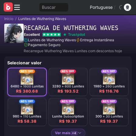
Buscar
Portuguese
/
Início
/
Lunites de Wuthering Waves
RECARGA DE WUTHERING WAVES
Excellent
Trustpilot
Lunites de Wuthering Waves
Entrega Instantânea
Pagamento Seguro
Recarregue Wuthering Waves Lunites com descontos hoje
Selecionar valor
40% OFF
40% OFF
40% OFF
6480 + 1600 Lunitas
3280 + 600 Lunites
1980 + 260 Lunites
R$ 380.68
R$ 193.52
R$ 116.76
40% OFF
40% OFF
40% OFF
980 + 110 Lunites
Lunite Subscription
300 + 30 Lunites
R$ 58.38
R$ 19.37
R$ 19.37
Ver mais
+4