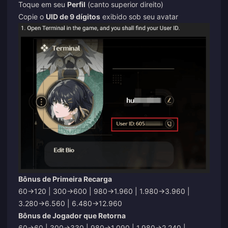
Toque em seu
Perfil
(canto superior direito)
Copie o
UID de 9 dígitos
exibido sob seu avatar
Bônus de Primeira Recarga
60→120 | 300→600 | 980→1.960 | 1.980→3.960 |
3.280→6.560 | 6.480→12.960
Bônus de Jogador que Retorna
60→60 | 300→330 | 980→1.090 | 1.980→2.240 |