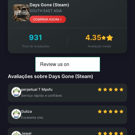
Days Gone (Steam)
SOUTH EAST ASIA
COMPRAR AGORA
931
4.35
Total de avaliações
Avaliação média
Avaliações sobre Days Gone (Steam)
perpetual T Mpofu
Serviço rápido e confiável.
Guliza
Excelente site.
Jewel