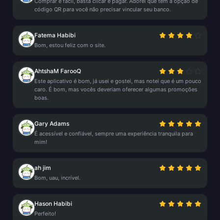
Comprar é fácil, basta clicar e pagar. Adorei que tem a opção de
código QR para você não precisar vincular seu banco.
Fatema Habibi
Bom, estou feliz com o site.
AhtshaM FarooQ
Este aplicativo é bom, já usei e gostei, mas notei que é um pouco
caro. É bom, mas vocês deveriam oferecer algumas promoções
boas.
Gary Adams
É acessível e confiável, sempre uma experiência tranquila para
mim!
ah jim
Bom, uau, incrível.
Hason Habibi
Perfeito!