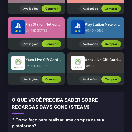
Avaliações
Comprar
Avaliações
Comprar
PlayStation Network Card (US)
PlayStation Network Card (HK)
UNITED STATES
HONG KONG
Avaliações
Comprar
Avaliações
Comprar
Xbox Live Gift Card (US)
Xbox Live Gift Card (BR)
UNITED STATES
BRAZIL
Avaliações
Comprar
Avaliações
Comprar
O QUE VOCÊ PRECISA SABER SOBRE
RECARGAS DAYS GONE (STEAM)
1.
Como faço para realizar uma compra na sua
plataforma?