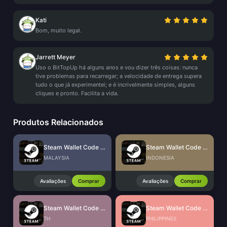
Kati
Bom, muito legal.
Jarrett Meyer
Uso o BitTopUp há alguns anos e vou dizer três coisas: nunca
tive problemas para recarregar; a velocidade de entrega supera
tudo o que já experimentei; e é incrivelmente simples, alguns
cliques e pronto. Facilita a vida.
Produtos Relacionados
Steam Wallet Code (MYR)
Steam Wallet Code (IDR)
MALAYSIA
INDONESIA
Avaliações
Comprar
Avaliações
Comprar
Steam Wallet Code (THB)
Steam Wallet Code (PHP)
TH
PHILIPPINES