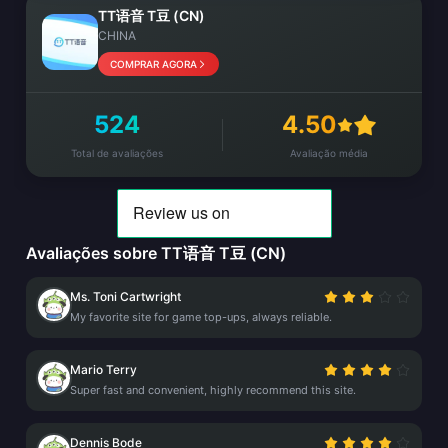
TT语音 T豆 (CN)
CHINA
COMPRAR AGORA
524
4.50
Total de avaliações
Avaliação média
Avaliações sobre TT语音 T豆 (CN)
Ms. Toni Cartwright
My favorite site for game top-ups, always reliable.
Mario Terry
Super fast and convenient, highly recommend this site.
Dennis Bode