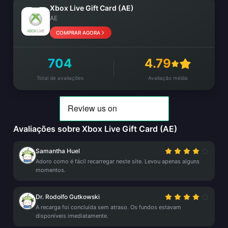
Xbox Live Gift Card (AE)
AE
COMPRAR AGORA
704
4.79
Total de avaliações
Avaliação média
Avaliações sobre Xbox Live Gift Card (AE)
Samantha Huel
Adoro como é fácil recarregar neste site. Levou apenas alguns
momentos.
Dr. Rodolfo Gutkowski
A recarga foi concluída sem atraso. Os fundos estavam
disponíveis imediatamente.