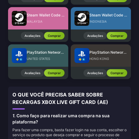
Steam Wallet Code (MYR)
Steam Wallet Code (IDR)
MALAYSIA
INDONESIA
Avaliações
Comprar
Avaliações
Comprar
PlayStation Network Card (US)
PlayStation Network Card (HK)
UNITED STATES
HONG KONG
Avaliações
Comprar
Avaliações
Comprar
O QUE VOCÊ PRECISA SABER SOBRE
RECARGAS XBOX LIVE GIFT CARD (AE)
1.
Como faço para realizar uma compra na sua
plataforma?
Para fazer uma compra, basta fazer login na sua conta, escolher o
serviço ou produto que deseja comprar e seguir o processo de