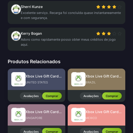
Sherri Kunze
Excelente serviço. Recarga foi concluída quase instantaneamente
e com segurança.
Kerry Bogan
Adoro como rapidamente posso obter meus créditos de jogo
aqui.
Produtos Relacionados
Xbox Live Gift Card (US)
Xbox Live Gift Card (BR)
UNITED STATES
BRAZIL
Avaliações
Comprar
Avaliações
Comprar
Xbox Live Gift Card (SG)
Xbox Live Gift Card (MX)
SINGAPORE
MEXICO
Avaliações
Comprar
Avaliações
Comprar