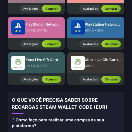
Avaliações
Comprar
Avaliações
Comprar
PlayStation Network Card (US)
PlayStation Network Card (HK)
UNITED STATES
HONG KONG
Avaliações
Comprar
Avaliações
Comprar
Xbox Live Gift Card (US)
Xbox Live Gift Card (BR)
UNITED STATES
BRAZIL
Avaliações
Comprar
Avaliações
Comprar
O QUE VOCÊ PRECISA SABER SOBRE
RECARGAS STEAM WALLET CODE (EUR)
1.
Como faço para realizar uma compra na sua
plataforma?