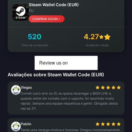
Steam Wallet Code (EUR)
EU
COMPRAR AGORA
520
4.27
Total de avaliações
Avaliação média
Avaliações sobre Steam Wallet Code (EUR)
Viegas
Cometi outro erro no ID; eu queria recarregar o BIGO LIVE e,
quando entrei em contato com o suporte, foi resolvido muito
rápido. Sempre uma equipe respeitosa e gentil. Obrigado desta
vez ao ZY.
Pablin
Tentei uma recarga mínima e funciona. Chegou instantaneamente.