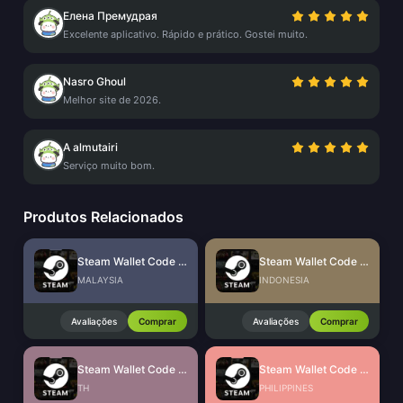
Елена Премудрая
Excelente aplicativo. Rápido e prático. Gostei muito.
Nasro Ghoul
Melhor site de 2026.
A almutairi
Serviço muito bom.
Produtos Relacionados
Steam Wallet Code (MYR)
Steam Wallet Code (IDR)
MALAYSIA
INDONESIA
Avaliações
Comprar
Avaliações
Comprar
Steam Wallet Code (THB)
Steam Wallet Code (PHP)
TH
PHILIPPINES