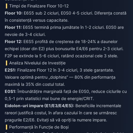
Timpi de Finalizare Floor 10-12
Floor 10:
E6S5 sub 2 cicluri, E0S0 4-5 cicluri. Diferența constă
în consistență versus capacitate.
Floor 11:
E6S5 termină prima jumătate în 1-2 cicluri. E0S0 are
nevoie de 3-4 cicluri.
Floor 12:
E6S5 profită de creșterea de 18-24% a daunelor
echipei (doar din E2) plus bonusurile E4/E6 pentru 2-3 cicluri.
F2P se extinde la 5-6 cicluri, ratând ocazional cele 3 stele.
Analiza Nivelului de Investiție
E2S1:
Finalizare Floor 12 în 3-4 cicluri, 3 stele garantate.
Valoare optimă pentru „dolphins” — 80% din performanța
maximă la 35% din costul total.
E0S1:
Îmbunătățire marginală față de E0S0, reduce ciclurile cu
0,5-1 prin statistici mai bune de energie/CRIT.
Eidolon-uri impare (E1/E3/E4/E5):
Beneficiile incrementale
rareori justifică costul, în afara cazului în care se urmăresc
pragurile E2/E6. Evitați să vă opriți la numere impare.
Performanță în Funcție de Boși