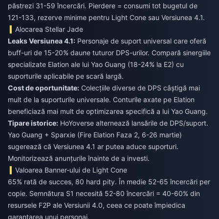
păstrezi 31-59 încercări. Pierdere = consumi tot bugetul de
121-133, rezerve minime pentru Light Cone sau Versiunea 4.1.
Alocarea Stellar Jade
Leaks Versiunea 4.1:
Personaje de suport universal care oferă
buff-uri de 15-20% daune tuturor DPS-urilor. Compară sinergiile
specializate Elation ale lui Yao Guang (18-24% la E2) cu
suporturile aplicabile pe scară largă.
Cost de oportunitate:
Colecțiile diverse de DPS câștigă mai
mult de la suporturile universale. Conturile axate pe Elation
beneficiază mai mult de optimizarea specifică a lui Yao Guang.
Tipare istorice:
HoYoverse alternează lansările de DPS/suport.
Yao Guang + Sparxie (Fire Elation Faza 2, 6-26 martie)
sugerează că Versiunea 4.1 ar putea aduce suporturi.
Monitorizează anunțurile înainte de a investi.
Valoarea Banner-ului de Light Cone
65% rată de succes, 80 hard pity. În medie 52-65 încercări per
copie. Semnătura S1 necesită 52-80 încercări = 40-60% din
resursele F2P ale Versiunii 4.0, ceea ce poate împiedica
garantarea unui personaj.