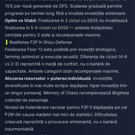
15% per nouă generație de DPS. Scalarea graduală permite
progresia pe termen lung fără a invalida investițiile anterioare.
Optim vs Viabil:
Finalizarea în 2 cicluri cu E6S5 nu invalidează
finalizarea în 5-6 cicluri cu E0S0 — ambele îndeplinesc
cerințele pentru 3 stele și recompensele maxime.
Realitatea F2P în Shiyu Defense
Finalizarea Floor 12 este posibilă prin investiții strategice,
farming optimizat și execuție iscusită. Diferența de cicluri (4-6
vs 2-3) reprezintă o marjă de confort, nu o barieră de
capacitate. Ambele categorii obțin recompensele maxime.
Alocarea resurselor > puterea individuală.
Investițiile
diversificate în mai multe echipe depășesc hiper-investiția într-
un singur personaj. Memory of Chaos recompensează lărgimea
colecției de personaje.
Nivelul de îndemânare necesar pentru F2P îl depășește pe cel
P2W din cauza marjelor mai mici de statistici. Dificultatea
crescută reprezintă o provocare antrenantă, nu o barieră
insurmontabilă.