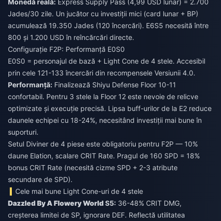
Monedă reală:
Express Supply Pass (4,99 USD lunar) = 2.700
Jades/30 zile. Un jucător cu investiții mici (card lunar + BP)
acumulează 19.350 Jades (120 încercări). E6S5 necesită între
800 și 1.200 USD în reîncărcări directe.
Configurație F2P: Performanță E0S0
E0S0 = personajul de bază + Light Cone de 4 stele. Accesibil
prin cele 121-133 încercări din recompensele Versiunii 4.0.
Performanță:
Finalizează Shiyu Defense Floor 10-11
confortabil. Pentru 3 stele la Floor 12 este nevoie de relicve
optimizate și execuție precisă. Lipsa buff-urilor de la E2 reduce
daunele echipei cu 18-24%, necesitând investiții mai bune în
suporturi.
Setul Diviner de 4 piese este obligatoriu pentru F2P — 10%
daune Elation, scalare CRIT Rate. Pragul de 160 SPD = 18%
bonus CRIT Rate (necesită cizme SPD + 2-3 atribute
secundare de SPD).
Cele mai bune Light Cone-uri de 4 stele
Dazzled By A Flowery World
S5:
36-48% CRIT DMG,
creșterea limitei de SP, ignorare DEF. Reflectă utilitatea