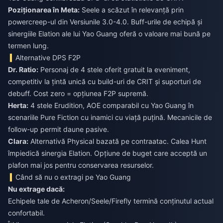
Poziționarea în Meta:
Seele a scăzut în relevanță prin
powercreep-ul din Versiunile 3.0-4.0. Buff-urile de echipă și
sinergiile Elation ale lui Yao Guang oferă o valoare mai bună pe
termen lung.
Alternative DPS F2P
Dr. Ratio:
Personaj de 4 stele oferit gratuit la eveniment,
competitiv la țintă unică cu build-uri de CRIT și suporturi de
debuff. Cost zero = opțiunea F2P supremă.
Herta:
4 stele Erudition, AOE comparabil cu Yao Guang în
scenariile Pure Fiction cu inamici cu viață puțină. Mecanicile de
follow-up permit daune pasive.
Clara:
Alternativă Physical bazată pe contraatac. Calea Hunt
împiedică sinergia Elation. Opțiune de buget care acceptă un
plafon mai jos pentru conservarea resurselor.
Când să nu o extragi pe Yao Guang
Nu extrage dacă:
Echipele tale de Acheron/Seele/Firefly termină conținutul actual
confortabil.