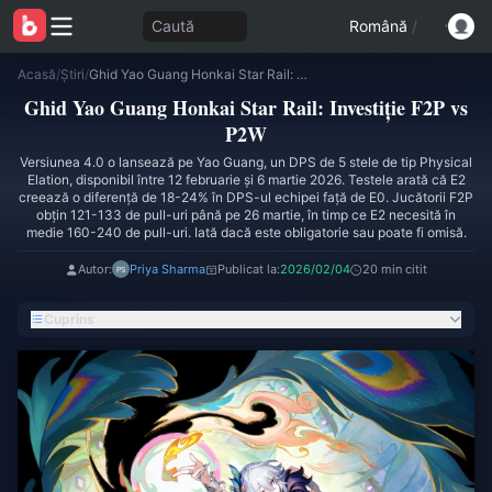
Caută
Română
/
Acasă
/
Știri
/
Ghid Yao Guang Honkai Star Rail: Investiție F2P vs P2W
Ghid Yao Guang Honkai Star Rail: Investiție F2P vs
P2W
Versiunea 4.0 o lansează pe Yao Guang, un DPS de 5 stele de tip Physical
Elation, disponibil între 12 februarie și 6 martie 2026. Testele arată că E2
creează o diferență de 18-24% în DPS-ul echipei față de E0. Jucătorii F2P
obțin 121-133 de pull-uri până pe 26 martie, în timp ce E2 necesită în
medie 160-240 de pull-uri. Iată dacă este obligatorie sau poate fi omisă.
Autor:
Priya Sharma
Publicat la:
2026/02/04
20 min citit
Cuprins