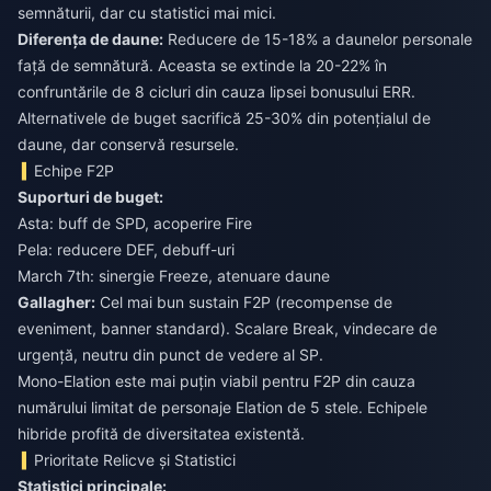
semnăturii, dar cu statistici mai mici.
Diferența de daune:
Reducere de 15-18% a daunelor personale
față de semnătură. Aceasta se extinde la 20-22% în
confruntările de 8 cicluri din cauza lipsei bonusului ERR.
Alternativele de buget sacrifică 25-30% din potențialul de
daune, dar conservă resursele.
Echipe F2P
Suporturi de buget:
Asta: buff de SPD, acoperire Fire
Pela: reducere DEF, debuff-uri
March 7th: sinergie Freeze, atenuare daune
Gallagher:
Cel mai bun sustain F2P (recompense de
eveniment, banner standard). Scalare Break, vindecare de
urgență, neutru din punct de vedere al SP.
Mono-Elation este mai puțin viabil pentru F2P din cauza
numărului limitat de personaje Elation de 5 stele. Echipele
hibride profită de diversitatea existentă.
Prioritate Relicve și Statistici
Statistici principale: