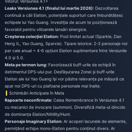
Viitorul: Versiunea 4.1+
Leaks Versiunea 4.1 (finalul lui martie 2026):
Dezvoltarea
continuă a căii Elation, potențiale suporturi care îmbunătățesc
echipele lui Yao Guang. Investiția de acum te poziționează
favorabil pentru viitoarele lansări sinergice.
Creșterea colecției Elation:
Pool limitat actual (Sparkle, Dan
Heng IL, Yao Guang, Sparxie). Tipare istorice: 2-3 personaje noi
per cale anual = 4-6 opțiuni Elation suplimentare între Versiunile
4.0 și 5.0.
Meta pe termen lung:
Favorizează buff-urile de echipă în
detrimentul DPS-ului pur. Desfășurarea Zonei și buff-urile
Elation ale lui Yao Guang își vor păstra relevanța pe măsură ce
apar noi DPS-uri cu plafoane personale mai înalte.
Schimbări Anticipate în Meta
Rapoarte neconfirmate:
Calea Remembrance în Versiunea 4.1
cu mecanici de invocare (summon). Diversifică meta-ul dincolo
de dominanța Elation/Nihility/Hunt.
Personaje Imaginary Elation:
Ar acoperi lacunele de elemente,
permițând echipe mono-Elation pentru conținut divers. Ar