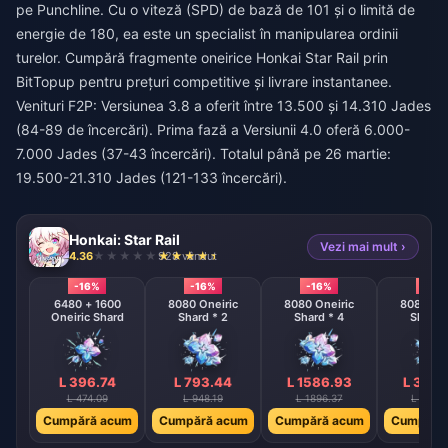
pe Punchline. Cu o viteză (SPD) de bază de 101 și o limită de
energie de 180, ea este un specialist în manipularea ordinii
turelor.
Cumpără fragmente oneirice Honkai Star Rail
prin
BitTopup pentru prețuri competitive și livrare instantanee.
Venituri F2P: Versiunea 3.8 a oferit între 13.500 și 14.310 Jades
(84-89 de încercări). Prima fază a Versiunii 4.0 oferă 6.000-
7.000 Jades (37-43 încercări). Totalul până pe 26 martie:
19.500-21.310 Jades (121-133 încercări).
Honkai: Star Rail
Vezi mai mult ›
4.36
928 vândut
-16%
-16%
-16%
-16%
6480 + 1600
8080 Oneiric
8080 Oneiric
8080 One
Oneiric Shard
Shard * 2
Shard * 4
Shard 
L 396.74
L 793.44
L 1586.93
L 3173
L 474.09
L 948.19
L 1896.37
L 3792
Cumpără acum
Cumpără acum
Cumpără acum
Cumpără