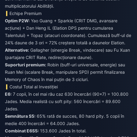
multiplicatorului Abilității.
Echipe Premium
Optim P2W:
Yao Guang + Sparkle (CRIT DMG, avansare
acțiune) + Dan Heng IL (Elation DPS pentru cumularea
Talentului) + Topaz (atacuri coordonate). Cumulează buff-ul de
24% daune de 3 ori = 72% creștere totală a daunelor Elation.
Alternative:
Gallagher (sinergie Break, vindecare) sau Fu Xuan
(partajare CRIT Rate, redirecționare daune).
Suporturi premium:
Robin (buff-uri universale, energie) sau
Ruan Mei (scalare Break, manipulare SPD) permit finalizarea
Memory of Chaos în mai puțin de 3 cicluri.
Costul Total al Investiției
E6:
7 copii, în cel mai rău caz 630 încercări (90×7) = 100.800
Jades. Media realistă cu soft pity: 560 încercări = 89.600
Jades.
Semnătura S5:
65% rată de succes, 80 hard pity. 5 copii în
medie 400 încercări = 64.000 Jades.
Combinat E6S5:
153.600 Jades în total.