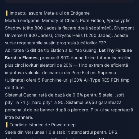
Impactul asupra Meta-ului de Endgame
Moduri endgame: Memory of Chaos, Pure Fiction, Apocalyptic
Shadow (câte 800 Jades la fiecare două săptămâni), Divergent
Universe (1.800 Jades), Chrysos Heirs (1.200 Jades). Aceste
surse regenerabile susțin progresia jucătorilor F2P.
Abilitatea (Skill) de tip Elation a lui Yao Guang,
Let Thy Fortune
Burst in Flames
, provoacă 80% daune fizice tuturor inamicilor,
plus cinci lovituri aleatorii de 20% — fiind extrem de eficientă
împotriva valurilor de inamici din Pure Fiction. Suprema
(Ultimate) oferă 5 Punchline-uri și 20% All-Type RES PEN timp
de 3 ture.
Sistemul Gacha: rată de bază de 0,6% pentru 5 stele, „soft
pity” la 74 și „hard pity” la 90. Sistemul 50/50 garantează
personajul de pe banner după o pierdere. Pity-ul se reportează
între bannere.
Tendințe Istorice de Powercreep
Seele din Versiunea 1.0 a stabilit standardul pentru DPS.