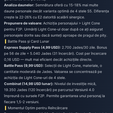
Analiza daunelor:
Semnătura oferă cu 15-18% mai multe
daune personale decât varianta optimă de 4 stele S5. Diferența
crește la 22-26% cu E2 datorită scalării sinergice.
Propunere de valoare:
Achiziția personajului > Light Cone
pentru F2P. Urmăriți Light Cone-ul doar după ce ați asigurat
personajele dorite sau dacă sunteți aproape de pragul de pity.
Battle Pass și Card Lunar
Express Supply Pass (4,99 USD):
2.700 Jades/30 zile. Bonus
pe 56 de zile = 5.040 Jades (31 încercări). Cost per încercare
0,16 USD — mult mai eficient decât achizițiile directe.
Battle Pass (9,99 USD):
Selecții de Light Cone, materiale, o
cantitate moderată de Jades. Valoarea se concentrează pe
achiziția de Light Cone-uri de 4 stele.
Combinat (14,98 USD lunar):
Nivelul de investiție mică,
19.350 Jades (120 încercări) pe parcursul Versiunii 4.0
împreună cu sursele F2P. Permite garantarea unui personaj la
fiecare 1,5-2 versiuni.
Momentul Optim pentru Reîncărcare