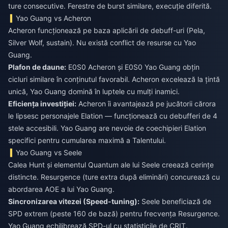
ture consecutive. Ferestre de burst similare, execuție diferită.
Yao Guang vs Acheron
Acheron funcționează pe baza aplicării de debuff-uri (Pela,
Silver Wolf, sustain). Nu există conflict de resurse cu Yao
Guang.
Plafon de daune:
E0S0 Acheron și E0S0 Yao Guang obțin
cicluri similare în conținutul favorabil. Acheron excelează la țintă
unică, Yao Guang domină în luptele cu mulți inamici.
Eficiența investiției:
Acheron îi avantajează pe jucătorii cărora
le lipsesc personajele Elation — funcționează cu debufferi de 4
stele accesibili. Yao Guang are nevoie de coechipieri Elation
specifici pentru cumularea maximă a Talentului.
Yao Guang vs Seele
Calea Hunt și elementul Quantum ale lui Seele creează cerințe
distincte. Resurgence (ture extra după eliminări) concurează cu
abordarea AOE a lui Yao Guang.
Sincronizarea vitezei (Speed-tuning):
Seele beneficiază de
SPD extrem (peste 160 de bază) pentru frecvența Resurgence.
Yao Guang echilibrează SPD-ul cu statisticile de CRIT.