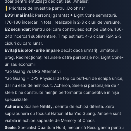
doar pentru entuziaști dedicați sau „whales”.
Prioritate de Investiție pentru „Dolphins”
E0S1 mai întâi:
Personaj garantat + Light Cone semnătură.
170-180 încercări în total, realizabil în 2-3 cicluri de versiune.
E2 secundar:
Pentru cei care construiesc echipe Elation. 160-
240 încercări suplimentare. Timp estimat: 4-6 cicluri F2P, 2-3
cicluri cu card lunar.
Evitați Eidolon-urile impare
decât dacă urmăriți următorul
prag. Redirecționați resursele către personaje noi, Light Cone-
uri sau economii.
Yao Guang vs DPS Alternativi
Yao Guang = DPS Physical de top cu buff-uri de echipă unice,
dar nu este de neînlocuit. Acheron, Seele și personajele de 4
stele bine construite mențin performanțe competitive în nișe
specializate.
Acheron:
Scalare Nihility, cerințe de echipă diferite. Zero
suprapunere cu focusul Elation al lui Yao Guang. Ambele sunt
viabile în echipe separate de Memory of Chaos.
Seele:
Specialist Quantum Hunt, mecanică Resurgence pentru