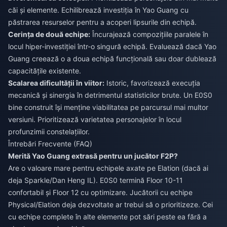
căi și elemente. Echilibrează investiția în Yao Guang cu
păstrarea resurselor pentru a acoperi lipsurile din echipă.
Cerința de două echipe:
Încurajează compozițiile paralele în
locul hiper-investiției într-o singură echipă. Evaluează dacă Yao
Guang creează o a doua echipă funcțională sau doar dublează
capacitățile existente.
Scalarea dificultății în viitor:
Istoric, favorizează execuția
mecanică și sinergia în detrimentul statisticilor brute. Un E0S0
bine construit își menține viabilitatea pe parcursul mai multor
versiuni. Prioritizează varietatea personajelor în locul
profunzimii constelațiilor.
Întrebări Frecvente (FAQ)
Merită Yao Guang extrasă pentru un jucător F2P?
Are o valoare mare pentru echipele axate pe Elation (dacă ai
deja Sparkle/Dan Heng IL). E0S0 termină Floor 10-11
confortabil și Floor 12 cu optimizare. Jucătorii cu echipe
Physical/Elation deja dezvoltate ar trebui să o prioritizeze. Cei
cu echipe complete în alte elemente pot sări peste ea fără a