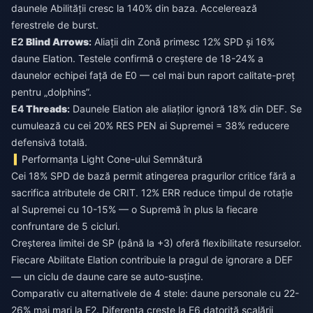
daunele Abilității cresc la 140% din baza. Accelerează
ferestrele de burst.
E2
Blind Arrows
:
Aliații din Zonă primesc 12% SPD și 16%
daune Elation. Testele confirmă o creștere de 18-24% a
daunelor echipei față de E0 — cel mai bun raport calitate-preț
pentru „dolphins”.
E4
Threads
:
Daunele Elation ale aliaților ignoră 18% din DEF. Se
cumulează cu cei 20% RES PEN ai Supremei = 38% reducere
defensivă totală.
Performanța Light Cone-ului Semnătură
Cei 18% SPD de bază permit atingerea pragurilor critice fără a
sacrifica atributele de CRIT. 12% ERR reduce timpul de rotație
al Supremei cu 10-15% — o Supremă în plus la fiecare
confruntare de 5 cicluri.
Creșterea limitei de SP (până la +3) oferă flexibilitate resurselor.
Fiecare Abilitate Elation contribuie la pragul de ignorare a DEF
— un ciclu de daune care se auto-susține.
Comparativ cu alternativele de 4 stele: daune personale cu 22-
26% mai mari la E2. Diferența crește la E6 datorită scalării