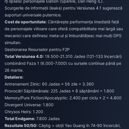
Îți lipsesc personajele Elation (Sparkle, Dan Heng IL).
Scurgerile de informații (leaks) pentru Versiunea 4.1 sugerează
suporturi universale puternice.
Cost de oportunitate:
Cântărește performanța imediată față
de personajele viitoare care oferă compatibilitate mai largă sau
mecanici care definesc meta-ul și îmbunătățesc mai mulți DPS
simultan.
Gestionarea Resurselor pentru F2P
Total Versiunea 4.0:
19.500-21.310 Jades (121-133 încercări)
combinând Faza 1 (6.000-7.000) cu sursele continue până pe
26 martie.
Detaliere:
Antrenament Zilnic: 60 Jades × 56 zile = 3.360
Provocări Săptămânale: 225 Jades × 8 săptămâni = 1.800
Memory/Pure Fiction/Apocalyptic: 2.400 per ciclu × 2 = 4.800
Divergent Universe: 1.800
Chrysos Heirs: 1.200
Total Endgame:
7.800 Jades
Rezultate 50/50:
Câștig = obții Yao Guang în 74-90 încercări,