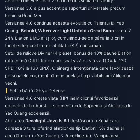
Acheron din Versiunea 2.0 a introdus scalarea Nihility.
Versiunea 3.0 a pus accent pe suporturi universale precum
Robin și Ruan Mei.
Versiunea 4.0 continuă această evoluție cu Talentul lui Yao
Guang,
Behold, Wherever Light Unfolds Great Boon
— oferă
24% Elation DMG aliaților, cumulându-se de până la 3 ori în
funcție de punctele de abilitate (SP) consumate.
Setul de relicve Diviner (4 piese): bonus de 10% daune Elation,
rată critică (CRIT Rate) care scalează cu viteza (10% la 120
SPD, 18% la 160 SPD). O sinergie intenționată care favorizează
personajele noi, menținând în același timp viabile unitățile mai
vechi.
Schimbări în Shiyu Defense
Versiunea 4.0 crește viața (HP) inamicilor și favorizează
daunele de tip burst — segment unde Suprema și Abilitatea lui
Yao Guang excelează.
Abilitatea
Decalight Unveils All
desfășoară o Zonă care
durează 3 ture, oferind aliaților de tip Elation 15% daune și
acordându-i lui Yao Guang 3 Punchline-uri. Manipularea