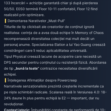
133 încercări = achiziție garantată chiar și după pierderea
50/50. E0S0 termină Floor 10-11 confortabil, Floor 12 fiind
realizabil prin optimizare.
Demontarea Narativelor „Must-Pull”
Titlurile de tip clickbait ale creatorilor de conținut ignoră
realitatea: cerința de a avea două echipe în Memory of Chaos
recompensează diversitatea colecției mai mult decât un
personaj anume. Specializarea Elation a lui Yao Guang creează
constrângeri care îi reduc aplicabilitatea universală.
Tipul Physical creează lacune de acoperire care necesită un
DPS secundar pentru conținutul cu rezistență fizică. Abordarea
de tip
„bună la toate”
contrazice necesitatea diversificării
echipei.
Înțelegerea Afirmațiilor despre Powercreep
Narrativele senzaționaliste prezintă creșterile incrementale ca
pe niște schimbări radicale. Scalarea reală în Versiunea 4.0: 18-
24% daune în plus pentru echipă la E2 — important, dar nu
revoluționar.
Context istoric:
Îmbunătățiri constante de performanță de 10-