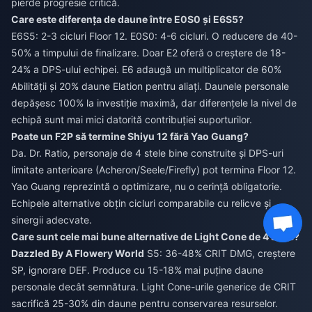
pierde progresie critică.
Care este diferența de daune între E0S0 și E6S5?
E6S5: 2-3 cicluri Floor 12. E0S0: 4-6 cicluri. O reducere de 40-
50% a timpului de finalizare. Doar E2 oferă o creștere de 18-
24% a DPS-ului echipei. E6 adaugă un multiplicator de 60%
Abilității și 20% daune Elation pentru aliați. Daunele personale
depășesc 100% la investiție maximă, dar diferențele la nivel de
echipă sunt mai mici datorită contribuției suporturilor.
Poate un F2P să termine Shiyu 12 fără Yao Guang?
Da. Dr. Ratio, personaje de 4 stele bine construite și DPS-uri
limitate anterioare (Acheron/Seele/Firefly) pot termina Floor 12.
Yao Guang reprezintă o optimizare, nu o cerință obligatorie.
Echipele alternative obțin cicluri comparabile cu relicve și
sinergii adecvate.
Care sunt cele mai bune alternative de Light Cone de 4 stele?
Dazzled By A Flowery World
S5: 36-48% CRIT DMG, creștere
SP, ignorare DEF. Produce cu 15-18% mai puține daune
personale decât semnătura. Light Cone-urile generice de CRIT
sacrifică 25-30% din daune pentru conservarea resurselor.