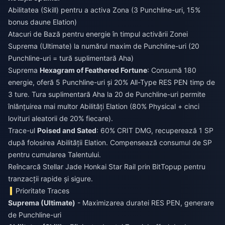
Abilitatea (Skill) pentru a activa Zona (3 Punchline-uri, 15%
bonus daune Elation)
Atacuri de Bază pentru energie în timpul activării Zonei
Suprema (Ultimate) la numărul maxim de Punchline-uri (20
Punchline-uri = tură suplimentară Aha)
Suprema
Hexagram of Feathered Fortune
: Consumă 180
energie, oferă 5 Punchline-uri și 20% All-Type RES PEN timp de
3 ture. Tura suplimentară Aha la 20 de Punchline-uri permite
înlănțuirea mai multor Abilități Elation (80% Physical + cinci
lovituri aleatorii de 20% fiecare).
Trace-ul
Poised and Sated
: 60% CRIT DMG, recuperează 1 SP
după folosirea Abilității Elation. Compensează consumul de SP
pentru cumularea Talentului.
Reîncarcă Stellar Jade Honkai Star Rail
prin BitTopup pentru
tranzacții rapide și sigure.
Prioritate Traces
Suprema (Ultimate)
- Maximizarea duratei RES PEN, generare
de Punchline-uri