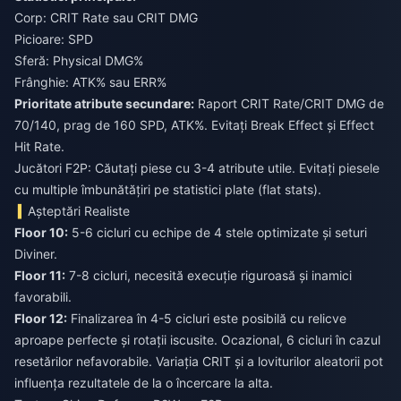
Corp: CRIT Rate sau CRIT DMG
Picioare: SPD
Sferă: Physical DMG%
Frânghie: ATK% sau ERR%
Prioritate atribute secundare:
Raport CRIT Rate/CRIT DMG de
70/140, prag de 160 SPD, ATK%. Evitați Break Effect și Effect
Hit Rate.
Jucători F2P: Căutați piese cu 3-4 atribute utile. Evitați piesele
cu multiple îmbunătățiri pe statistici plate (flat stats).
Așteptări Realiste
Floor 10:
5-6 cicluri cu echipe de 4 stele optimizate și seturi
Diviner.
Floor 11:
7-8 cicluri, necesită execuție riguroasă și inamici
favorabili.
Floor 12:
Finalizarea în 4-5 cicluri este posibilă cu relicve
aproape perfecte și rotații iscusite. Ocazional, 6 cicluri în cazul
resetărilor nefavorabile. Variația CRIT și a loviturilor aleatorii pot
influența rezultatele de la o încercare la alta.