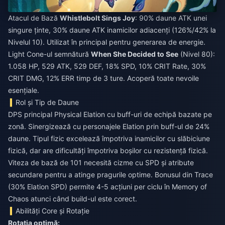
Atacul de Bază
Whistlebolt Sings Joy
: 90% daune ATK unei
singure ținte, 30% daune ATK inamicilor adiacenți (126%/42% la
Nivelul 10). Utilizat în principal pentru generarea de energie.
Light Cone-ul semnătură
When She Decided to See
(Nivel 80):
1.058 HP, 529 ATK, 529 DEF, 18% SPD, 10% CRIT Rate, 30%
CRIT DMG, 12% ERR timp de 3 ture. Acoperă toate nevoile
esențiale.
Rol și Tip de Daune
DPS principal Physical Elation cu buff-uri de echipă bazate pe
zonă. Sinergizează cu personajele Elation prin buff-ul de 24%
daune. Tipul fizic excelează împotriva inamicilor cu slăbiciune
fizică, dar are dificultăți împotriva boșilor cu rezistență fizică.
Viteza de bază de 101 necesită cizme cu SPD și atribute
secundare pentru a atinge pragurile optime. Bonusul din Trace
(30% Elation SPD) permite 4-5 acțiuni per ciclu în Memory of
Chaos atunci când build-ul este corect.
Abilități Core și Rotație
Rotația optimă: