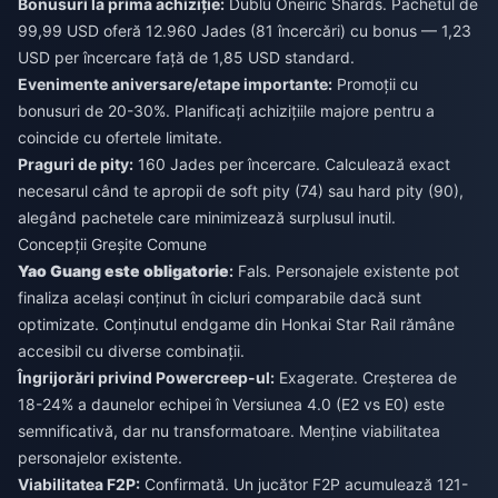
Bonusuri la prima achiziție:
Dublu Oneiric Shards. Pachetul de
99,99 USD oferă 12.960 Jades (81 încercări) cu bonus — 1,23
USD per încercare față de 1,85 USD standard.
Evenimente aniversare/etape importante:
Promoții cu
bonusuri de 20-30%. Planificați achizițiile majore pentru a
coincide cu ofertele limitate.
Praguri de pity:
160 Jades per încercare. Calculează exact
necesarul când te apropii de soft pity (74) sau hard pity (90),
alegând pachetele care minimizează surplusul inutil.
Concepții Greșite Comune
Yao Guang este obligatorie
:
Fals. Personajele existente pot
finaliza același conținut în cicluri comparabile dacă sunt
optimizate. Conținutul endgame din Honkai Star Rail rămâne
accesibil cu diverse combinații.
Îngrijorări privind Powercreep-ul:
Exagerate. Creșterea de
18-24% a daunelor echipei în Versiunea 4.0 (E2 vs E0) este
semnificativă, dar nu transformatoare. Menține viabilitatea
personajelor existente.
Viabilitatea F2P:
Confirmată. Un jucător F2P acumulează 121-