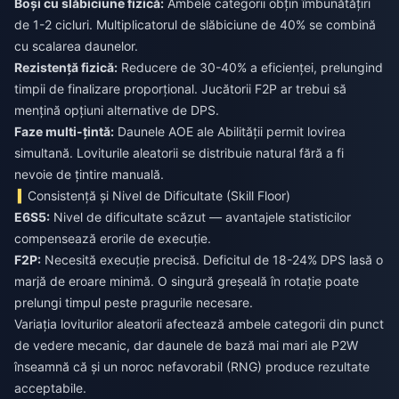
Boși cu slăbiciune fizică:
Ambele categorii obțin îmbunătățiri
de 1-2 cicluri. Multiplicatorul de slăbiciune de 40% se combină
cu scalarea daunelor.
Rezistență fizică:
Reducere de 30-40% a eficienței, prelungind
timpii de finalizare proporțional. Jucătorii F2P ar trebui să
mențină opțiuni alternative de DPS.
Faze multi-țintă:
Daunele AOE ale Abilității permit lovirea
simultană. Loviturile aleatorii se distribuie natural fără a fi
nevoie de țintire manuală.
Consistență și Nivel de Dificultate (Skill Floor)
E6S5:
Nivel de dificultate scăzut — avantajele statisticilor
compensează erorile de execuție.
F2P:
Necesită execuție precisă. Deficitul de 18-24% DPS lasă o
marjă de eroare minimă. O singură greșeală în rotație poate
prelungi timpul peste pragurile necesare.
Variația loviturilor aleatorii afectează ambele categorii din punct
de vedere mecanic, dar daunele de bază mai mari ale P2W
înseamnă că și un noroc nefavorabil (RNG) produce rezultate
acceptabile.