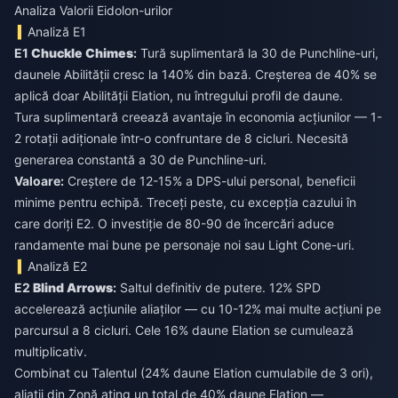
Analiza Valorii Eidolon-urilor
Analiză E1
E1
Chuckle Chimes
:
Tură suplimentară la 30 de Punchline-uri,
daunele Abilității cresc la 140% din bază. Creșterea de 40% se
aplică doar Abilității Elation, nu întregului profil de daune.
Tura suplimentară creează avantaje în economia acțiunilor — 1-
2 rotații adiționale într-o confruntare de 8 cicluri. Necesită
generarea constantă a 30 de Punchline-uri.
Valoare:
Creștere de 12-15% a DPS-ului personal, beneficii
minime pentru echipă. Treceți peste, cu excepția cazului în
care doriți E2. O investiție de 80-90 de încercări aduce
randamente mai bune pe personaje noi sau Light Cone-uri.
Analiză E2
E2
Blind Arrows
:
Saltul definitiv de putere. 12% SPD
accelerează acțiunile aliaților — cu 10-12% mai multe acțiuni pe
parcursul a 8 cicluri. Cele 16% daune Elation se cumulează
multiplicativ.
Combinat cu Talentul (24% daune Elation cumulabile de 3 ori),
aliații din Zonă ating un total de 40% daune Elation —