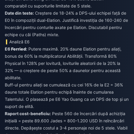
comparabil cu suporturile limitate de 5 stele.
Date din teste:
Creștere de 18-24% a DPS-ului echipei față de
E0 în compoziții dual-Elation. Justifică investiția de 160-240 de
încercări pentru conturile axate pe Elation. Discutabil pentru
echipe cu căi (Paths) mixte.
Analiză E6
E6
Ferried
:
Putere maximă. 20% daune Elation pentru aliați,
bonus de 60% la multiplicatorul Abilității. Transformă 80%
Physical în 128% per lovitură, loviturile aleatorii de la 20% la
32% — o creștere de peste 50% a daunelor pentru această
abilitate.
Buff-ul pentru aliați se cumulează cu cei 16% de la E2 = 36%
daune totale Elation pentru echipă înainte de cumularea
Talentului. O plasează pe E6 Yao Guang ca un DPS de top și un
suport de elită.
Raport cost-beneficiu:
Peste 560 de încercări după achiziția
inițială = peste 89.600 Jades = 800-1.200 USD în reîncărcări
directe. Depășește costul a 3-4 personaje noi de 5 stele. Viabil