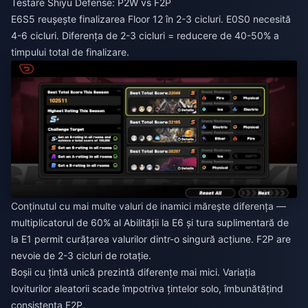
Testare Shiyu Defense: P2W vs F2P
E6S5 reușește finalizarea Floor 12 în 2-3 cicluri. E0S0 necesită
4-6 cicluri. Diferența de 2-3 cicluri = reducere de 40-50% a
timpului total de finalizare.
Conținutul cu mai multe valuri de inamici mărește diferența —
multiplicatorul de 60% al Abilității la E6 și tura suplimentară de
la E1 permit curățarea valurilor dintr-o singură acțiune. F2P are
nevoie de 2-3 cicluri de rotație.
Boșii cu țintă unică prezintă diferențe mai mici. Variația
loviturilor aleatorii scade împotriva țintelor solo, îmbunătățind
consistența F2P.