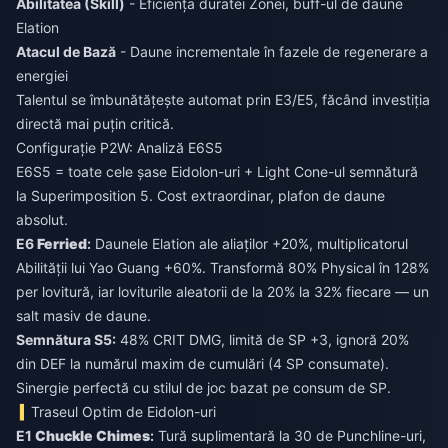
Abilitatea (Skill)
- Eficiența duratei Zonei, buff-ul de daune
Elation
Atacul de Bază
- Daune incrementale în fazele de regenerare a
energiei
Talentul se îmbunătățește automat prin E3/E5, făcând investiția
directă mai puțin critică.
Configurație P2W: Analiză E6S5
E6S5 = toate cele șase Eidolon-uri + Light Cone-ul semnătură
la Superimposition 5. Cost extraordinar, plafon de daune
absolut.
E6
Ferried
:
Daunele Elation ale aliaților +20%, multiplicatorul
Abilității lui Yao Guang +60%. Transformă 80% Physical în 128%
per lovitură, iar loviturile aleatorii de la 20% la 32% fiecare — un
salt masiv de daune.
Semnătura S5:
48% CRIT DMG, limită de SP +3, ignoră 20%
din DEF la numărul maxim de cumulări (4 SP consumate).
Sinergie perfectă cu stilul de joc bazat pe consum de SP.
Traseul Optim de Eidolon-uri
E1
Chuckle Chimes
:
Tură suplimentară la 30 de Punchline-uri,