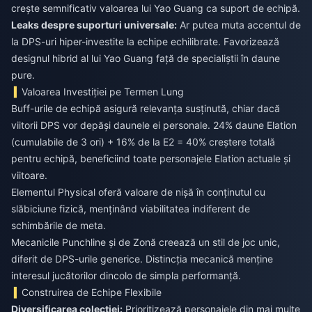
crește semnificativ valoarea lui Yao Guang ca suport de echipă.
Leaks despre suporturi universale:
Ar putea muta accentul de
la DPS-uri hiper-investite la echipe echilibrate. Favorizează
designul hibrid al lui Yao Guang față de specialiștii în daune
pure.
Valoarea Investiției pe Termen Lung
Buff-urile de echipă asigură relevanța susținută, chiar dacă
viitorii DPS vor depăși daunele ei personale. 24% daune Elation
(cumulabile de 3 ori) + 16% de la E2 = 40% creștere totală
pentru echipă, beneficiind toate personajele Elation actuale și
viitoare.
Elementul Physical oferă valoare de nișă în conținutul cu
slăbiciune fizică, menținând viabilitatea indiferent de
schimbările de meta.
Mecanicile Punchline și de Zonă creează un stil de joc unic,
diferit de DPS-urile generice. Distincția mecanică menține
interesul jucătorilor dincolo de simpla performanță.
Construirea de Echipe Flexibile
Diversificarea colecției:
Prioritizează personajele din mai multe