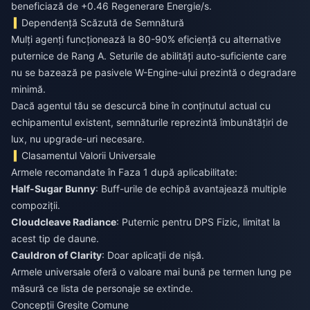
beneficiază de +0.46 Regenerare Energie/s.
Dependență Scăzută de Semnătură
Mulți agenți funcționează la 80-90% eficiență cu alternative
puternice de Rang A. Seturile de abilități auto-suficiente care
nu se bazează pe pasivele W-Engine-ului prezintă o degradare
minimă.
Dacă agentul tău se descurcă bine în conținutul actual cu
echipamentul existent, semnăturile reprezintă îmbunătățiri de
lux, nu upgrade-uri necesare.
Clasamentul Valorii Universale
Armele recomandate în Faza 1 după aplicabilitate:
Half-Sugar Bunny
: Buff-urile de echipă avantajează multiple
compoziții.
Cloudcleave Radiance
: Puternic pentru DPS Fizic, limitat la
acest tip de daune.
Cauldron of Clarity
: Doar aplicații de nișă.
Armele universale oferă o valoare mai bună pe termen lung pe
măsură ce lista de personaje se extinde.
Concepții Greșite Comune