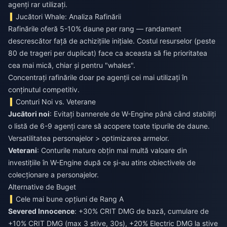
agenți rar utilizați.
Jucători Whale: Analiza Rafinării
Rafinările oferă 5-10% daune per rang — randament
descrescător față de achizițiile inițiale. Costul resurselor (peste
80 de trageri per duplicat) face ca aceasta să fie prioritatea
cea mai mică, chiar și pentru "whales".
Concentrați rafinările doar pe agenții cei mai utilizați în
conținutul competitiv.
Conturi Noi vs. Veterane
Jucători noi
: Evitați bannerele de W-Engine până când stabiliți
o listă de 6-9 agenți care să acopere toate tipurile de daune.
Versatilitatea personajelor > optimizarea armelor.
Veterani
: Conturile mature obțin mai multă valoare din
investițiile în W-Engine după ce și-au atins obiectivele de
colecționare a personajelor.
Alternative de Buget
Cele mai bune opțiuni de Rang A
Severed Innocence
: +30% CRIT DMG de bază, cumulare de
+10% CRIT DMG (max 3 stive, 30s), +20% Electric DMG la stive