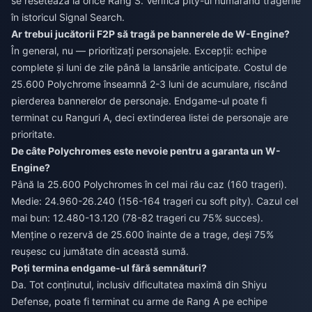
se resetează la orice Rang S. Verifică pity-ul numărând tragerile
în istoricul Signal Search.
Ar trebui jucătorii F2P să tragă pe bannerele de W-Engine?
În general, nu — prioritizați personajele. Excepții: echipe
complete și luni de zile până la lansările anticipate. Costul de
25.600 Polychrome înseamnă 2-3 luni de acumulare, riscând
pierderea bannerelor de personaje. Endgame-ul poate fi
terminat cu Ranguri A, deci extinderea listei de personaje are
prioritate.
De câte Polychromes este nevoie pentru a garanta un W-
Engine?
Până la 25.600 Polychromes în cel mai rău caz (160 trageri).
Medie: 24.960-26.240 (156-164 trageri cu soft pity). Cazul cel
mai bun: 12.480-13.120 (78-82 trageri cu 75% succes).
Menține o rezervă de 25.600 înainte de a trage, deși 75%
reușesc cu jumătate din această sumă.
Poți termina endgame-ul fără semnături?
Da. Tot conținutul, inclusiv dificultatea maximă din Shiyu
Defense, poate fi terminat cu arme de Rang A pe echipe