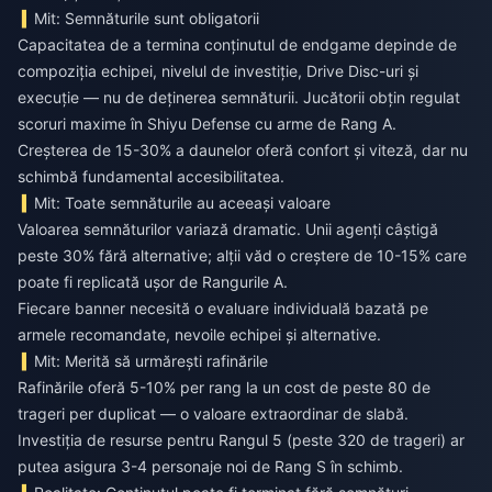
Mit: Semnăturile sunt obligatorii
Capacitatea de a termina conținutul de endgame depinde de
compoziția echipei, nivelul de investiție, Drive Disc-uri și
execuție — nu de deținerea semnăturii. Jucătorii obțin regulat
scoruri maxime în Shiyu Defense cu arme de Rang A.
Creșterea de 15-30% a daunelor oferă confort și viteză, dar nu
schimbă fundamental accesibilitatea.
Mit: Toate semnăturile au aceeași valoare
Valoarea semnăturilor variază dramatic. Unii agenți câștigă
peste 30% fără alternative; alții văd o creștere de 10-15% care
poate fi replicată ușor de Rangurile A.
Fiecare banner necesită o evaluare individuală bazată pe
armele recomandate, nevoile echipei și alternative.
Mit: Merită să urmărești rafinările
Rafinările oferă 5-10% per rang la un cost de peste 80 de
trageri per duplicat — o valoare extraordinar de slabă.
Investiția de resurse pentru Rangul 5 (peste 320 de trageri) ar
putea asigura 3-4 personaje noi de Rang S în schimb.