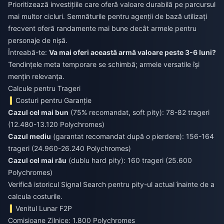
Prioritizează investițiile care oferă valoare durabilă pe parcursul
mai multor cicluri. Semnăturile pentru agenții de bază utilizați
frecvent oferă randamente mai bune decât armele pentru
personaje de nișă.
Întreabă-te:
Va mai oferi această armă valoare peste 3-6 luni?
Tendințele meta temporare se schimbă; armele versatile își
mențin relevanța.
Calcule pentru Trageri
Costuri pentru Garanție
Cazul cel mai bun
(75% recomandat, soft pity): 78-82 trageri
(12.480-13.120 Polychromes)
Cazul mediu
(garantat recomandat după o pierdere): 156-164
trageri (24.960-26.240 Polychromes)
Cazul cel mai rău
(dublu hard pity): 160 trageri (25.600
Polychromes)
Verifică istoricul Signal Search pentru pity-ul actual înainte de a
calcula costurile.
Venitul Lunar F2P
Comisioane Zilnice: 1.800 Polychromes