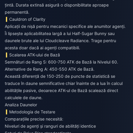
țintă. Durata extinsă asigură o disponibilitate aproape
permanentă.
Cauldron of Clarity
Aplicații de nișă pentru mecanici specifice ale anumitor agenți.
Îi lipsește aplicabilitatea largă a lui Half-Sugar Bunny sau
daunele brute ale lui Cloudcleave Radiance. Trage pentru
acesta doar dacă ai agenți compatibili.
Scalarea ATK-ului de Bază
Semnături de Rang S: 600-750 ATK de Bază la Nivelul 60.
Alternative de Rang A: 450-550 ATK de Bază.
Această diferență de 150-250 de puncte de statistică se
traduce în daune semnificative chiar înainte de a lua în calcul
abilitățile pasive, deoarece ATK-ul de Bază scalează direct
calculele de daune.
Analiza Daunelor
Metodologia de Testare
Comparațiile precise necesită:
Niveluri de agenți și ranguri de abilități identice