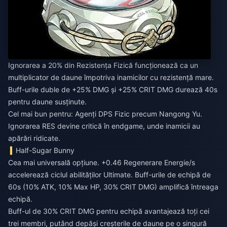
Ignorarea a 20% din Rezistența Fizică funcționează ca un
multiplicator de daune împotriva inamicilor cu rezistență mare.
Buff-urile duble de +25% DMG și +25% CRIT DMG durează 40s
pentru daune susținute.
Cel mai bun pentru: Agenți DPS Fizic precum Nangong Yu.
Ignorarea RES devine critică în endgame, unde inamicii au
apărări ridicate.
Half-Sugar Bunny
Cea mai universală opțiune. +0.46 Regenerare Energie/s
accelerează ciclul abilităților Ultimate. Buff-urile de echipă de
60s (10% ATK, 10% Max HP, 30% CRIT DMG) amplifică întreaga
echipă.
Buff-ul de 30% CRIT DMG pentru echipă avantajează toți cei
trei membri, putând depăși creșterile de daune pe o singură