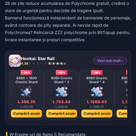
28 de zile reduce acumularea de Polychrome gratuit, creând o
stare de urgență pentru deciziile de tragere (pull).
Bannerul funcționează independent de bannerele de personaje,
având contoare de pity separate. Ai nevoie rapid de
Polychromes?
Reîncarcă ZZZ polychrome
prin BitTopup pentru
livrare instantanee și prețuri competitive.
Honkai: Star Rail
Vezi mai mult ›
4.36
928 vândut
-16%
-16%
-16%
-16%
6480 + 1600
8080 Oneiric
8080 Oneiric
8080 One
Oneiric Shard
Shard * 2
Shard * 4
Shard 
L 396.74
L 793.44
L 1586.93
L 3173
L 474.09
L 948.19
L 1896.37
L 3792
Cumpără acum
Cumpără acum
Cumpără acum
Cumpără
W-Engine-uri de Rang S Recomandate