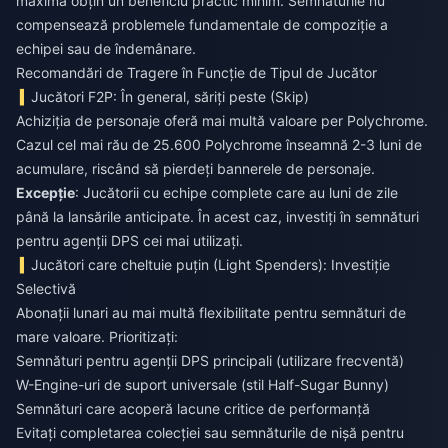
maximă obțin un beneficiu practic minim. Semnăturile nu
compensează problemele fundamentale de compoziție a
echipei sau de îndemânare.
Recomandări de Tragere în Funcție de Tipul de Jucător
Jucători F2P: În general, săriți peste (Skip)
Achiziția de personaje oferă mai multă valoare per Polychrome.
Cazul cel mai rău de 25.600 Polychrome înseamnă 2-3 luni de
acumulare, riscând să pierdeți bannerele de personaje.
Excepție
: Jucătorii cu echipe complete care au luni de zile
până la lansările anticipate. În acest caz, investiți în semnături
pentru agenții DPS cei mai utilizați.
Jucători care cheltuie puțin (Light Spenders): Investiție
Selectivă
Abonații lunari au mai multă flexibilitate pentru semnături de
mare valoare. Prioritizați:
Semnături pentru agenții DPS principali (utilizare frecventă)
W-Engine-uri de suport universale (stil Half-Sugar Bunny)
Semnături care acoperă lacune critice de performanță
Evitați completarea colecției sau semnăturile de nișă pentru