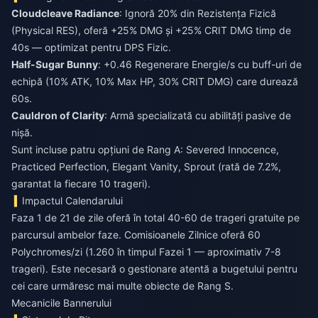
Cloudcleave Radiance
: Ignoră 20% din Rezistența Fizică
(Physical RES), oferă +25% DMG și +25% CRIT DMG timp de
40s — optimizat pentru DPS Fizic.
Half-Sugar Bunny
: +0.46 Regenerare Energie/s cu buff-uri de
echipă (10% ATK, 10% Max HP, 30% CRIT DMG) care durează
60s.
Cauldron of Clarity
: Armă specializată cu abilități pasive de
nișă.
Sunt incluse patru opțiuni de Rang A: Severed Innocence,
Practiced Perfection, Elegant Vanity, Sprout (rată de 7.2%,
garantat la fiecare 10 trageri).
Impactul Calendarului
Faza 1 de 21 de zile oferă în total 40-60 de trageri gratuite pe
parcursul ambelor faze. Comisioanele Zilnice oferă 60
Polychromes/zi (1.260 în timpul Fazei 1 — aproximativ 7-8
trageri). Este necesară o gestionare atentă a bugetului pentru
cei care urmăresc mai multe obiecte de Rang S.
Mecanicile Bannerului