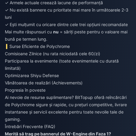
✓ Armele actuale creează lacune de performanță
✓ Nu există bannere cu prioritate mai mare în următoarele 2-3
luni
✓ Ești mulțumit cu oricare dintre cele trei opțiuni recomandate
Mai multe răspunsuri cu
nu
= săriți peste pentru o valoare mai
bună pe termen lung.
Surse Eficiente de Polychrome
Comisioane Zilnice (nu rata niciodată cele 60/zi)
Participarea la evenimente (toate evenimentele cu durată
limitată)
Optimizarea Shiyu Defense
Vânătoarea de realizări (Achievements)
Progresia în poveste
Ai nevoie de resurse suplimentare? BitTopup oferă reîncărcări
de Polychrome sigure și rapide, cu prețuri competitive, livrare
instantanee și servicii excelente pentru toate nevoile tale de
gaming.
Întrebări Frecvente (FAQ)
Merită să trag pe bannerul de W-Engine din Faza 1?