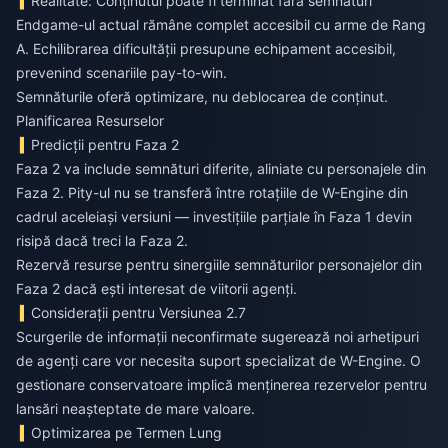
Realitate: Conținutul poate fi terminat fără semnături
Endgame-ul actual rămâne complet accesibil cu arme de Rang
A. Echilibrarea dificultății presupune echipament accesibil,
prevenind scenariile pay-to-win.
Semnăturile oferă optimizare, nu deblocarea de conținut.
Planificarea Resurselor
Predicții pentru Faza 2
Faza 2 va include semnături diferite, aliniate cu personajele din
Faza 2. Pity-ul nu se transferă între rotațiile de W-Engine din
cadrul aceleiași versiuni — investițiile parțiale în Faza 1 devin
risipă dacă treci la Faza 2.
Rezervă resurse pentru sinergiile semnăturilor personajelor din
Faza 2 dacă ești interesat de viitorii agenți.
Considerații pentru Versiunea 2.7
Scurgerile de informații neconfirmate sugerează noi arhetipuri
de agenți care vor necesita suport specializat de W-Engine. O
gestionare conservatoare implică menținerea rezervelor pentru
lansări neașteptate de mare valoare.
Optimizarea pe Termen Lung