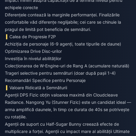
Impact minim asupra capacității de a termina nivelul pentru
echipele corecte
Diferențele contează la marginile performanței. Finalizările
confortabile văd diferențe neglijabile; cei care se chinuie la
pragul de limită pot beneficia de semnături.
Calea de Progresie F2P
Achiziția de personaje (6-9 agenți, toate tipurile de daune)
Optimizarea Drive Disc-urilor
Investiția în nivelul abilităților
Colecționarea de W-Engine-uri de Rang A (acumulare naturală)
Trageri selective pentru semnături (doar după pașii 1-4)
Recomandări Specifice pentru Personaje
Valoare Ridicată a Semnăturii
Agenții DPS Fizic obțin valoarea maximă din Cloudcleave
Radiance. Nangong Yu (Stunner Fizic) este un candidat ideal —
arma amplifică daunele, în timp ce durata de 40s se potrivește
cu rotațiile.
Agenții de suport cu Half-Sugar Bunny creează efecte de
multiplicare a forței. Agenții cu impact mare al abilității Ultimate