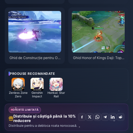
țiunea Covrig | August 2026
Z 3.1 | August 2026
Ghid de Construcție pentru Od
Ghid Honor of Kings Daji: Top 1
ette: Cele mai bune arme, artef
0 Trucuri | August 2026
acte și echipe | August 2026
PRODUSE RECOMANDATE
Zenless Zone
Genshin
Honkai: Star
Zero
Impact
Rail
OFERTĂ LIMITATĂ
Distribuie și câștigă până la 10%
reducere
Distribuie pentru a debloca roata norocoasă.