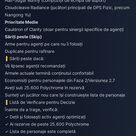
Half-Sugar Bunny (compoziții de echipă de suport)
Cloudcleave Radiance (jucători principali de DPS Fizic, precum
Nangong Yu)
Prioritate Medie
Cauldron of Clarity (doar pentru sinergii specifice de agenți)
Săriți peste (Skip)
Arme pentru agenți pe care nu îi folosiți
Duplicate pentru rafinare
Săriți peste dacă:
Vă lipsesc agenții recomandați
Armele actuale termină conținutul confortabil
Economisiți pentru personajele din Faza 2/Versiunea 2.7
Aveți sub 25.600 Polychrome în rezervă
Sunteți un jucător nou care își construiește lista de personaje
Listă de Verificare pentru Decizie
Înainte de a trage, verifică:
✓ Deții și folosești activ agenți optimizați
✓ Ai rezerve de peste 25.600 Polychrome
✓ Lista de personaje este completă