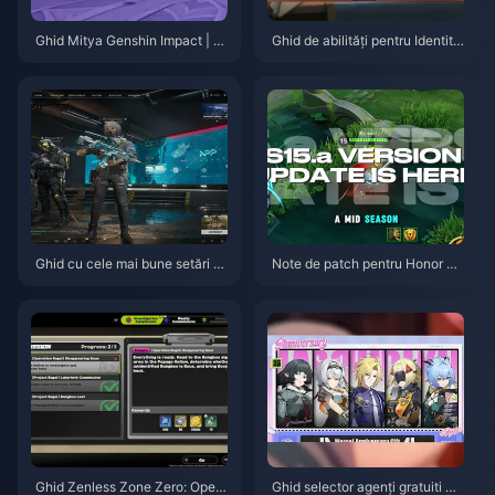
Ghid Mitya Genshin Impact | A
Ghid de abilități pentru Identity
ugust 2026
V Herztier Emil | August 2026
Ghid cu cele mai bune setări p
Note de patch pentru Honor of
entru Delta Force | August 202
Kings S15.a | August 2026
6
Ghid Zenless Zone Zero: Opera
Ghid selector agenți gratuiti ZZ