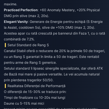
maxime.
Practiced Perfection
: +60 Anomaly Mastery, +20% Physical
DMG prin stive (max 2, 20s).
Elegant Vanity
: Generare de Energie pentru echipă (5 Energie
la Assist, cooldown 5s), stive de +10% DMG (max 2, 20s).
Acestea apar cu rată crescută pe bannerul din Faza 1, cu o rată
combinată de 7.2%.
Setul Standard de Rang S
Canalul Stabil oferă o reducere de 20% la primele 50 de trageri,
cu un Rang S garantat în limita a 50 de trageri. Este rentabil
pentru arme de Rang S generice.
Setului standard îi lipsesc sinergiile specializate, dar oferă ATK
de Bază mai mare și pasive versatile. Le vei acumula natural
prin pierderea tragerilor 50/50.
Realitatea Diferenței de Performanță
O diferență de 15-30% se traduce prin:
Timpi de finalizare cu 10-20s mai lungi
Daune cu 5-15% mai mici