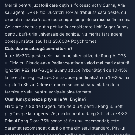
Merită pentru jucătorii care dețin și folosesc activ Sunna, Aria
sau agenți DPS Fizic. Jucătorii F2P ar trebui să sară peste, cu
excepția cazului în care au echipe complete și resurse în exces.
Cei care cheltuie puțin pot lua în considerare Half-Sugar Bunny
pentru buff-urile universale de echipă. Nu merită fără agenții
corespunzători sau fără 25.600+ Polychromes.
Câte daune adaugă semnăturile?
Între 15-30% peste cele mai bune alternative de Rang A. DPS-
ul Fizic cu Cloudcleave Radiance atinge valori mai mari datorită
ignorării RES. Half-Sugar Bunny aduce îmbunătățiri de 10-15%
la nivelul întregii echipe. Se traduce prin finalizări cu 10-20s mai
rapide în Shiyu Defense, dar nu schimbă capacitatea de a
termina nivelul pentru echipele bine formate.
Cum funcționează pity-ul la W-Engine?
Hard pity la 80 de trageri, rată de 0.6% pentru Rang S. Soft
pity începe la tragerea 76, media pentru Rang S fiind la 78-82.
Primul Rang S are 75% șanse să fie unul recomandat; este
garantat recomandat după o armă din setul standard. Pity-ul