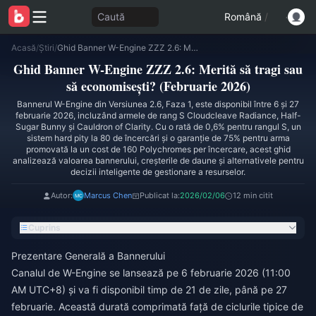
Caută
Română
/
Acasă
/
Știri
/
Ghid Banner W-Engine ZZZ 2.6: Merită să tragi sau să economisești? (Februarie 2026)
Ghid Banner W-Engine ZZZ 2.6: Merită să tragi sau
să economisești? (Februarie 2026)
Bannerul W-Engine din Versiunea 2.6, Faza 1, este disponibil între 6 și 27
februarie 2026, incluzând armele de rang S Cloudcleave Radiance, Half-
Sugar Bunny și Cauldron of Clarity. Cu o rată de 0,6% pentru rangul S, un
sistem hard pity la 80 de încercări și o garanție de 75% pentru arma
promovată la un cost de 160 Polychromes per încercare, acest ghid
analizează valoarea bannerului, creșterile de daune și alternativele pentru
decizii inteligente de gestionare a resurselor.
Autor:
Marcus Chen
Publicat la:
2026/02/06
12 min citit
Cuprins
Prezentare Generală a Bannerului
Canalul de W-Engine se lansează pe 6 februarie 2026 (11:00
AM UTC+8) și va fi disponibil timp de 21 de zile, până pe 27
februarie. Această durată comprimată față de ciclurile tipice de