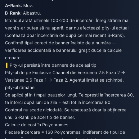
A-Rank
: Mov.
B-Rank
: Albastru.
Istoricul arată ultimele 100-200 de încercări. Înregistrările mai
vechi s-ar putea să nu apară, dar nu afectează pity-ul actual
(contează doar încercările de după cel mai recent S-Rank).
Confirmă tipul corect de banner înainte de a număra —
verificarea accidentală a bannerului greșit duce la calcule
eronate.
Pity-ul persistă între bannere de același tip
Pity-ul de pe Exclusive Channel din Versiunea 2.5 Faza 2 →
Versiunea 2.6 Faza 1 → Faza 2. Agentul limitat se schimbă,
pity-ul rămâne.
Se aplică și în timpul pauzelor lungi. Te oprești la încercarea 80,
te întorci după luni de zile = ești tot la încercarea 80.
Contorul nu scade niciodată. Se resetează doar la obținerea
unui S-Rank pe acel tip de banner.
Calcule de cost în Polychromes
Fiecare încercare = 160 Polychromes, indiferent de tipul de