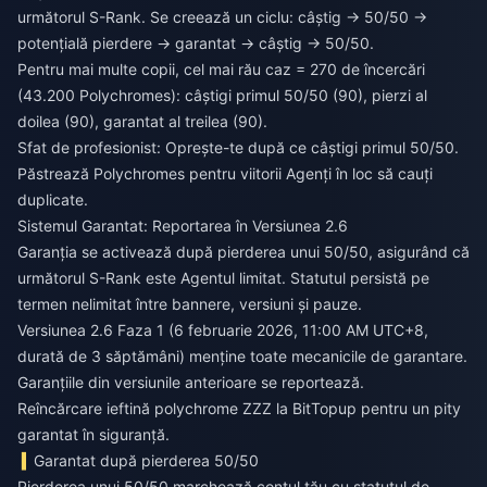
următorul S-Rank. Se creează un ciclu: câștig → 50/50 →
potențială pierdere → garantat → câștig → 50/50.
Pentru mai multe copii, cel mai rău caz = 270 de încercări
(43.200 Polychromes): câștigi primul 50/50 (90), pierzi al
doilea (90), garantat al treilea (90).
Sfat de profesionist: Oprește-te după ce câștigi primul 50/50.
Păstrează Polychromes pentru viitorii Agenți în loc să cauți
duplicate.
Sistemul Garantat: Reportarea în Versiunea 2.6
Garanția se activează după pierderea unui 50/50, asigurând că
următorul S-Rank este Agentul limitat. Statutul persistă pe
termen nelimitat între bannere, versiuni și pauze.
Versiunea 2.6 Faza 1 (6 februarie 2026, 11:00 AM UTC+8,
durată de 3 săptămâni) menține toate mecanicile de garantare.
Garanțiile din versiunile anterioare se reportează.
Reîncărcare ieftină polychrome ZZZ
la BitTopup pentru un pity
garantat în siguranță.
Garantat după pierderea 50/50
Pierderea unui 50/50 marchează contul tău cu statutul de