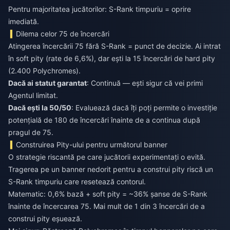
Pentru majoritatea jucătorilor: S-Rank timpuriu = oprire
imediată.
Dilema celor 75 de încercări
Atingerea încercării 75 fără S-Rank = punct de decizie. Ai intrat
în soft pity (rate de 6,6%), dar ești la 15 încercări de hard pity
(2.400 Polychromes).
Dacă ai statut garantat
: Continuă — ești sigur că vei primi
Agentul limitat.
Dacă ești la 50/50
: Evaluează dacă îți poți permite o investiție
potențială de 180 de încercări înainte de a continua după
pragul de 75.
Construirea Pity-ului pentru următorul banner
O strategie riscantă pe care jucătorii experimentați o evită.
Tragerea pe un banner nedorit pentru a construi pity riscă un
S-Rank timpuriu care resetează contorul.
Matematic: 0,6% bază + soft pity = ~36% șanse de S-Rank
înainte de încercarea 75. Mai mult de 1 din 3 încercări de a
construi pity eșuează.