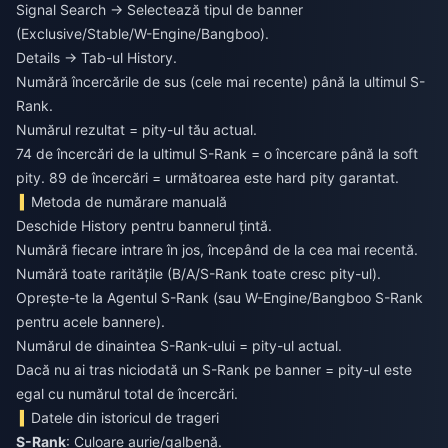
Signal Search → Selectează tipul de banner
(Exclusive/Stable/W-Engine/Bangboo).
Details → Tab-ul History.
Numără încercările de sus (cele mai recente) până la ultimul S-
Rank.
Numărul rezultat = pity-ul tău actual.
74 de încercări de la ultimul S-Rank = o încercare până la soft
pity. 89 de încercări = următoarea este hard pity garantat.
Metoda de numărare manuală
Deschide History pentru bannerul țintă.
Numără fiecare intrare în jos, începând de la cea mai recentă.
Numără toate raritățile (B/A/S-Rank toate cresc pity-ul).
Oprește-te la Agentul S-Rank (sau W-Engine/Bangboo S-Rank
pentru acele bannere).
Numărul de dinaintea S-Rank-ului = pity-ul actual.
Dacă nu ai tras niciodată un S-Rank pe banner = pity-ul este
egal cu numărul total de încercări.
Datele din istoricul de trageri
S-Rank
: Culoare aurie/galbenă.