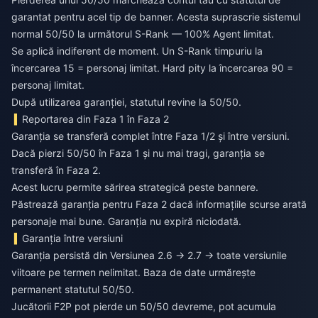
garantat pentru acel tip de banner. Acesta suprascrie sistemul
normal 50/50 la următorul S-Rank — 100% Agent limitat.
Se aplică indiferent de moment. Un S-Rank timpuriu la
încercarea 15 = personaj limitat. Hard pity la încercarea 90 =
personaj limitat.
După utilizarea garanției, statutul revine la 50/50.
Reportarea din Faza 1 în Faza 2
Garanția se transferă complet între Faza 1/2 și între versiuni.
Dacă pierzi 50/50 în Faza 1 și nu mai tragi, garanția se
transferă în Faza 2.
Acest lucru permite sărirea strategică peste bannere.
Păstrează garanția pentru Faza 2 dacă informațiile scurse arată
personaje mai bune. Garanția nu expiră niciodată.
Garanția între versiuni
Garanția persistă din Versiunea 2.6 → 2.7 → toate versiunile
viitoare pe termen nelimitat. Baza de date urmărește
permanent statutul 50/50.
Jucătorii F2P pot pierde un 50/50 devreme, pot acumula