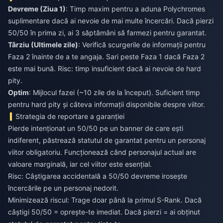
Devreme (Ziua 1)
: Timp maxim pentru a aduna Polychromes
suplimentare dacă ai nevoie de mai multe încercări. Dacă pierzi
50/50 în prima zi, ai 3 săptămâni să farmezi pentru garantat.
Târziu (Ultimele zile)
: Verifică scurgerile de informații pentru
Faza 2 înainte de a te angaja. Sari peste Faza 1 dacă Faza 2
este mai bună. Risc: timp insuficient dacă ai nevoie de hard
pity.
Optim
: Mijlocul fazei (~10 zile de la început). Suficient timp
pentru hard pity și câteva informații disponibile despre viitor.
Strategia de reportare a garanției
Pierde intenționat un 50/50 pe un banner de care ești
indiferent, păstrează statutul de garantat pentru un personaj
viitor obligatoriu. Funcționează când personajul actual are
valoare marginală, iar cel viitor este esențial.
Risc: Câștigarea accidentală a 50/50 devreme irosește
încercările pe un personaj nedorit.
Minimizează riscul: Trage doar până la primul S-Rank. Dacă
câștigi 50/50 = oprește-te imediat. Dacă pierzi = ai obținut