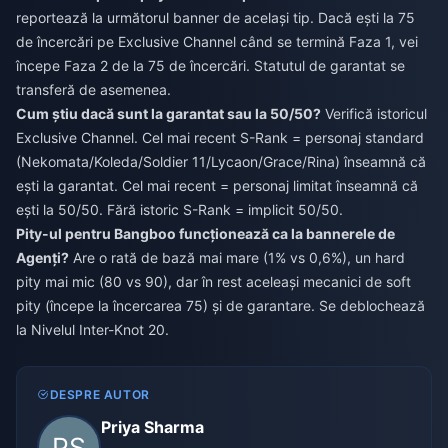
reportează la următorul banner de același tip. Dacă ești la 75
de încercări pe Exclusive Channel când se termină Faza 1, vei
începe Faza 2 de la 75 de încercări. Statutul de garantat se
transferă de asemenea.
Cum știu dacă sunt la garantat sau la 50/50?
Verifică istoricul
Exclusive Channel. Cel mai recent S-Rank = personaj standard
(Nekomata/Koleda/Soldier 11/Lycaon/Grace/Rina) înseamnă că
ești la garantat. Cel mai recent = personaj limitat înseamnă că
ești la 50/50. Fără istoric S-Rank = implicit 50/50.
Pity-ul pentru Bangboo funcționează ca la bannerele de
Agenți?
Are o rată de bază mai mare (1% vs 0,6%), un hard
pity mai mic (80 vs 90), dar în rest aceleași mecanici de soft
pity (începe la încercarea 75) și de garantare. Se deblochează
la Nivelul Inter-Knot 20.
DESPRE AUTOR
Priya Sharma