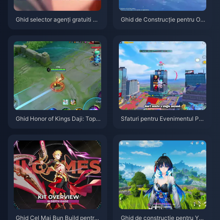
Ghid selector agenți gratuiti ZZ
Ghid de Construcție pentru Od
Z 3.1 | August 2026
ette: Cele mai bune arme, artef
acte și echipe | August 2026
Ghid Honor of Kings Daji: Top 1
Sfaturi pentru Evenimentul PU
0 Trucuri | August 2026
BG Mobile Spider-Man | Augus
t 2026
Ghid Cel Mai Bun Build pentru
Ghid de construcție pentru Yan