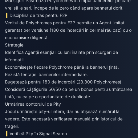
Mai sigur: Păstrează Polychromes în timpul bannerelor pe care
vrei să le sari. Începe de la zero când apare bannerul dorit.
Disciplina de tras pentru F2P
Venitul de Polychromes pentru F2P permite un Agent limitat
garantat per versiune (180 de încercări în cel mai rău caz) cu o
economisire diligentă.
Strategie:
Identifică Agenții esențiali cu luni înainte prin scurgeri de
informații.
Economisește fiecare Polychrome până la bannerul țintă.
Rezistă tentației bannerelor intermediare.
Bugetează pentru 180 de încercări (28.800 Polychromes).
Consideră câștigurile 50/50 ca pe un bonus pentru următoarea
țintă, nu ca pe o oportunitate de duplicate.
Urmărirea contorului de Pity
Jocul urmărește pity-ul intern, dar nu afișează numărul la
vedere. Este necesară verificarea manuală prin istoricul de
trageri.
Verifică Pity în Signal Search