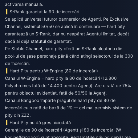
activarea manuală.
S-Rank garantat la 90 de încercări
Se aplică universal tuturor bannerelor de Agenți. Pe Exclusive
Channel, sistemul 50/50 se aplică în continuare — hard pity
garantează un S-Rank, dar nu neapărat Agentul limitat, decât
dacă ai deja statutul de garantat.
Pe Stable Channel, hard pity oferă un S-Rank aleatoriu din
pool-ul de șase personaje până când atingi selectorul de la 300
de încercări.
Hard Pity pentru W-Engine (80 de încercări)
Canalul W-Engine = hard pity la 80 de încercări (12.800
Polychromes față de 14.400 pentru Agenți). Are o rată de 75%
pentru obiectul evidențiat, față de 50/50 la Agenți.
Canalul Bangboo împarte pragul de hard pity de 80 de
încercări cu o rată de bază de 1% — cel mai permisiv sistem de
pity din ZZZ.
Hard Pity nu dă greș niciodată
Garanțiile de 90 de încercări (Agent) și 80 de încercări (W-
Engine/Bangboo) sunt absolute. Reclamațiile privind depășirea