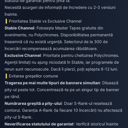
statutul de garantat pentru ținta ta.
Necesită scurgeri de informații de încredere cu 2-3 versiuni
înainte.
Prioritatea Stable vs Exclusive Channel
Stable Channel
: Folosește Master Tapes gratuite din
evenimente, nu Polychromes. Disponibilitatea permanentă
înseamnă că nu există urgență. Selectorul de la 300 de
încercări recompensează acumularea răbdătoare.
Exclusive Channel
: Prioritate pentru cheltuirea Polychromes.
Agenții limitați nu ajung niciodată în Stable, iar programele de
rerun sunt necunoscute. Dacă îi pierzi, poți aștepta 6-12 luni.
Evitarea greșelilor comune
Tragerea pe mai multe tipuri de bannere simultan
: Diluează
pity-ul peste tot. Concentrează-te pe un singur tip de banner
pe rând.
Numărarea greșită a pity-ului
: Doar S-Rank-ul resetează
contorul. Garanția A-Rank (la fiecare 10 încercări) nu afectează
pity-ul S-Rank.
Neverificarea statutului de garantat
: Verifică istoricul înainte