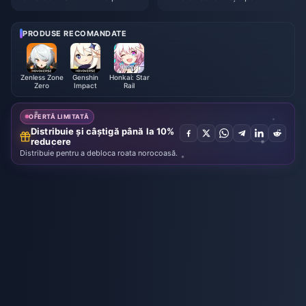
Gilgamesh în HSR | August 202
gyang Xuanling | August 2026
6
PRODUSE RECOMANDATE
Zenless Zone
Genshin
Honkai: Star
Zero
Impact
Rail
OFERTĂ LIMITATĂ
Distribuie și câștigă până la 10%
reducere
Distribuie pentru a debloca roata norocoasă.