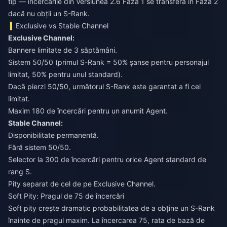
tip — încercările din Versiunea 2.6 Faza 1 se transferă în Faza 2
dacă nu obții un S-Rank.
Exclusive vs Stable Channel
Exclusive Channel:
Bannere limitate de 3 săptămâni.
Sistem 50/50 (primul S-Rank = 50% șanse pentru personajul
limitat, 50% pentru unul standard).
Dacă pierzi 50/50, următorul S-Rank este garantat a fi cel
limitat.
Maxim 180 de încercări pentru un anumit Agent.
Stable Channel:
Disponibilitate permanentă.
Fără sistem 50/50.
Selector la 300 de încercări pentru orice Agent standard de
rang S.
Pity separat de cel de pe Exclusive Channel.
Soft Pity: Pragul de 75 de încercări
Soft pity crește dramatic probabilitatea de a obține un S-Rank
înainte de pragul maxim. La încercarea 75, rata de bază de