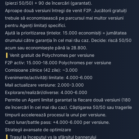
(pierzi 50/50) + 90 de încercări (garantat).
Aproape două versiuni întregi de venit F2P. Jucătorii gratuiți
trebuie să economisească pe parcursul mai multor versiuni
pentru Agenți limitați specifici.
Ajută la prioritizarea țintelor. 15.000 economisiți = jumătatea
drumului către garanția în cel mai rău caz. Decide: riscă 50/50
acum sau economisește până la 28.800.
Venit gratuit de Polychromes per versiune
F2P activ: 15.000-18.000 Polychromes per versiune
Comisioane zilnice (42 zile): ~3.000
Evenimente/activități limitate: 4.000-6.000
Mail actualizare versiune: 2.000-3.000
Explorare/realizări/diverse: 4.000-6.000
Permite un Agent limitat garantat la fiecare două versiuni (180
de încercări în cel mai rău caz). Câștigarea 50/50 sau tragerile
timpurii accelerează procesul la unul per versiune.
Card lunar/battle pass: +4.000-6.000 per versiune.
Strategii avansate de optimizare
Trasul la începutul vs la sfârșitul bannerului