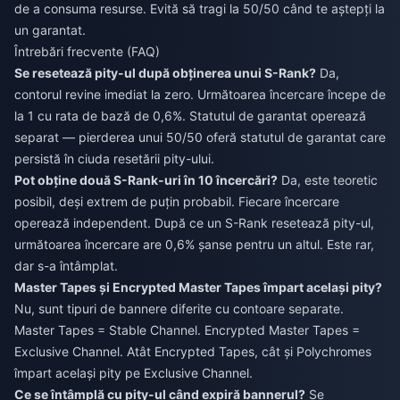
de a consuma resurse. Evită să tragi la 50/50 când te aștepți la
un garantat.
Întrebări frecvente (FAQ)
Se resetează pity-ul după obținerea unui S-Rank?
Da,
contorul revine imediat la zero. Următoarea încercare începe de
la 1 cu rata de bază de 0,6%. Statutul de garantat operează
separat — pierderea unui 50/50 oferă statutul de garantat care
persistă în ciuda resetării pity-ului.
Pot obține două S-Rank-uri în 10 încercări?
Da, este teoretic
posibil, deși extrem de puțin probabil. Fiecare încercare
operează independent. După ce un S-Rank resetează pity-ul,
următoarea încercare are 0,6% șanse pentru un altul. Este rar,
dar s-a întâmplat.
Master Tapes și Encrypted Master Tapes împart același pity?
Nu, sunt tipuri de bannere diferite cu contoare separate.
Master Tapes = Stable Channel. Encrypted Master Tapes =
Exclusive Channel. Atât Encrypted Tapes, cât și Polychromes
împart același pity pe Exclusive Channel.
Ce se întâmplă cu pity-ul când expiră bannerul?
Se