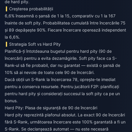
de hard pity.
Creșterea probabilității
6,6% înseamnă o șansă de 1 la 15, comparativ cu 1 la 167
înainte de soft pity. Probabilitatea cumulată între încercările 75
și 89 depășește 90%. Fiecare încercare operează independent
la 6,6%.
Strategia Soft vs Hard Pity
Planifică-ți întotdeauna bugetul pentru hard pity (90 de
încercări) pentru a evita dezamăgirile. Soft pity face ca S-
Rank-ul să fie probabil, dar nu garantat — există o șansă de
10% să ai nevoie de toate cele 90 de încercări.
Dacă obții un S-Rank la încercarea 78, oprește-te imediat
pentru a conserva resursele. Pentru jucătorii F2P: planificați
pentru hard pity și considerați succesul la soft pity ca pe un
bonus.
Hard Pity: Plasa de siguranță de 90 de încercări
Hard pity reprezintă plafonul absolut. La exact 90 de încercări
fără S-Rank, următoarea încercare este 100% garantată a fi un
S-Rank. Se declanșează automat — nu este necesară