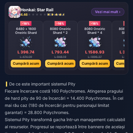
Honkai: Star Rail
Vezi mai mult ›
4.46
959 vândut
-16%
-16%
-16%
-16%
6480 + 1600
8080 Oneiric
8080 Oneiric
8080 One
Oneiric Shard
Shard * 2
Shard * 4
Shard 
L 396.74
L 793.44
L 1586.93
L 3173
L 474.09
L 948.19
L 1896.37
L 3792
Cumpără acum
Cumpără acum
Cumpără acum
Cumpără
De ce este important sistemul Pity
Fiecare încercare costă 160 Polychromes. Atingerea pragului
de hard pity de 90 de încercări = 14.400 Polychromes. În cel
mai rău caz (180 de încercări pentru personajul limitat
garantat) = 28.800 Polychromes.
Sistemul Pity transformă gacha într-un management calculabil
al resurselor. Progresul se reportează între bannere de același