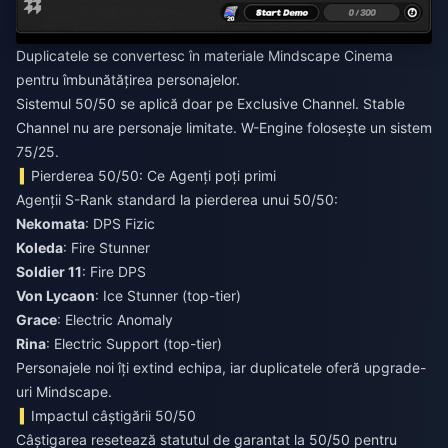
Duplicatele se convertesc în materiale Mindscape Cinema
pentru îmbunătățirea personajelor.
Sistemul 50/50 se aplică doar pe Exclusive Channel. Stable
Channel nu are personaje limitate. W-Engine folosește un sistem
75/25.
Pierderea 50/50: Ce Agenți poți primi
Agenții S-Rank standard la pierderea unui 50/50:
Nekomata
: DPS Fizic
Koleda
: Fire Stunner
Soldier 11
: Fire DPS
Von Lycaon
: Ice Stunner (top-tier)
Grace
: Electric Anomaly
Rina
: Electric Support (top-tier)
Personajele noi îți extind echipa, iar duplicatele oferă upgrade-
uri Mindscape.
Impactul câștigării 50/50
Câștigarea resetează statutul de garantat la 50/50 pentru