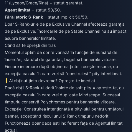
11/Lycaon/Grace/Rina) = statut garantat.
Agent limitat
= statut 50/50.
Fără istoric S-Rank
= statut implicit 50/50.
Doar S-Rank-urile de pe Exclusive Channel afectează garanția
de pe Exclusive. Încercările de pe Stable Channel nu au impact
asupra bannerelor limitate.
Când să te oprești din tras
Momentul optim de oprire variază în funcție de numărul de
încercări, statutul de garantat, buget și bannerele viitoare.
Fiecare încercare după obținerea țintei irosește resurse, cu
excepția cazului în care vrei să "construiești" pity intenționat.
Ai obținut ținta devreme? Oprește-te imediat
Dacă obții S-Rank-ul dorit înainte de soft pity = oprește-te, cu
excepția cazului în care vrei duplicate Mindscape. Succesul
timpuriu conservă Polychromes pentru bannerele viitoare.
Excepție: Construirea intenționată a pity-ului pentru următorul
banner, acceptând riscul unui S-Rank timpuriu nedorit.
Funcționează doar dacă ești indiferent față de Agentul limitat
actual.