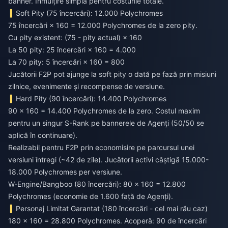
banner. Înmulțire simplă pentru costurile totale.
Soft Pity (75 încercări): 12.000 Polychromes
75 încercări × 160 = 12.000 Polychromes de la zero pity.
Cu pity existent: (75 - pity actual) × 160
La 50 pity: 25 încercări × 160 = 4.000
La 70 pity: 5 încercări × 160 = 800
Jucătorii F2P pot ajunge la soft pity o dată pe fază prin misiuni
zilnice, evenimente și recompense de versiune.
Hard Pity (90 încercări): 14.400 Polychromes
90 × 160 = 14.400 Polychromes de la zero. Costul maxim
pentru un singur S-Rank pe bannerele de Agenți (50/50 se
aplică în continuare).
Realizabil pentru F2P prin economisire pe parcursul unei
versiuni întregi (~42 de zile). Jucătorii activi câștigă 15.000-
18.000 Polychromes per versiune.
W-Engine/Bangboo (80 încercări): 80 × 160 = 12.800
Polychromes (economie de 1.600 față de Agenți).
Personaj Limitat Garantat (180 încercări - cel mai rău caz)
180 × 160 = 28.800 Polychromes. Acoperă: 90 de încercări