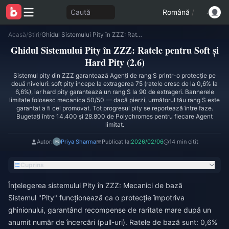
Caută
Română
/
Acasă
/
Știri
/
Ghidul Sistemului Pity în ZZZ: Ratele pentru Soft și Hard Pity (2.6)
Ghidul Sistemului Pity în ZZZ: Ratele pentru Soft și
Hard Pity (2.6)
Sistemul pity din ZZZ garantează Agenți de rang S printr-o protecție pe
două niveluri: soft pity începe la extragerea 75 (ratele cresc de la 0,6% la
6,6%), iar hard pity garantează un rang S la 90 de extrageri. Bannerele
limitate folosesc mecanica 50/50 — dacă pierzi, următorul tău rang S este
garantat a fi cel promovat. Tot progresul pity se reportează între faze.
Bugetați între 14.400 și 28.800 de Polychromes pentru fiecare Agent
limitat.
Autor:
Priya Sharma
Publicat la:
2026/02/06
14 min citit
Cuprins
Înțelegerea sistemului Pity în ZZZ: Mecanici de bază
Sistemul "Pity" funcționează ca o protecție împotriva
ghinionului, garantând recompense de raritate mare după un
anumit număr de încercări (pull-uri). Ratele de bază sunt: 0,6%