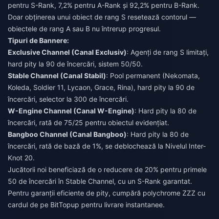
pentru S-Rank, 7,2% pentru A-Rank și 92,2% pentru B-Rank.
Doar obținerea unui obiect de rang S resetează contorul —
obiectele de rang A sau B nu întrerup progresul.
Tipuri de Bannere:
Exclusive Channel (Canal Exclusiv)
: Agenți de rang S limitați,
hard pity la 90 de încercări, sistem 50/50.
Stable Channel (Canal Stabil)
: Pool permanent (Nekomata,
Koleda, Soldier 11, Lycaon, Grace, Rina), hard pity la 90 de
încercări, selector la 300 de încercări.
W-Engine Channel (Canal W-Engine)
: Hard pity la 80 de
încercări, rată de 75/25 pentru obiectul evidențiat.
Bangboo Channel (Canal Bangboo)
: Hard pity la 80 de
încercări, rată de bază de 1%, se deblochează la Nivelul Inter-
Knot 20.
Jucătorii noi beneficiază de o reducere de 20% pentru primele
50 de încercări în Stable Channel, cu un S-Rank garantat.
Pentru garanții eficiente de pity,
cumpără polychrome ZZZ cu
cardul
de pe BitTopup pentru livrare instantanee.